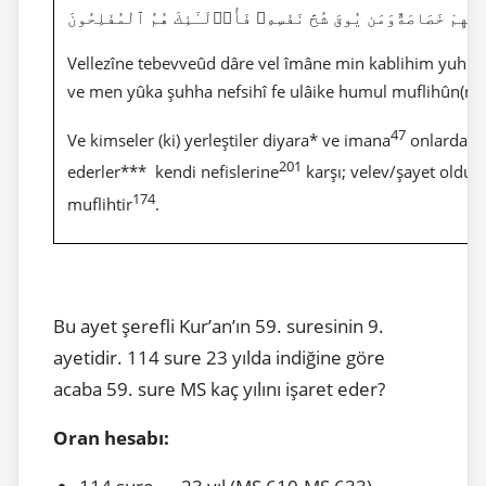
 بِهِمْ خَصَاصَةٌوَمَن يُوقَ شُحَّ نَفْسِهِۦ فَأُو۟لَـٰٓئِكَ هُمُ ٱلْمُفْلِحُونَ
Vellezîne tebevveûd dâre vel îmâne min kablihim yuhıb
ve men yûka şuhha nefsihî fe ulâike humul muflihûn(mu
47
Ve kimseler (ki) yerleştiler diyara* ve imana
onlardan**
201
ederler*** kendi nefislerine
karşı; velev/şayet olduy
174
muflihtir
.
Bu ayet şerefli Kur’an’ın 59. suresinin 9.
ayetidir. 114 sure 23 yılda indiğine göre
acaba 59. sure MS kaç yılını işaret eder?
Oran hesabı: