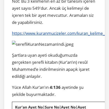
Not: Bu 3 kelimenin en az bir tanesini içeren
ayet sayısı 549'dur. Ancak üç kelimeyi de
içeren tek bir ayet mevcuttur. Aramaları siz
de yapabilirsiniz.
https://www.kuranmucizeler.com/kuran_kelime_a
Şartlara uyan ayeti okuduğumuzda
gerçekten şerefli kitabın (Kur’an’ın) resûl
Muhammed’e indirilmesinin apaçık işaret
edildiği anlaşılır.
Yüce Allah Kur’an'ın
4:136
ayetinde şu
şekilde buyurmaktadır.
Kur'an Ayet No|Sure No|Ayet No|Ayet