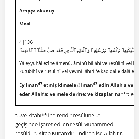
Arapça okunuş
Meal
4|136|
َلَـٰٓئِكَتِهِۦ وَكُتُبِهِۦ وَرُسُلِهِۦ وَٱلْيَوْمِٱلْـَٔاخِرِ فَقَدْ ضَلَّ ضَلَـٰلًۢا بَعِيدًا
Yâ eyyuhâllezîne âmenû, âminû billâhi ve resûlihî vel kitâ
kutubihî ve rusulihî vel yevmil âhıri fe kad dalle dalâlen
47
47
Ey iman
etmiş kimseler! İman
edin Allah'a ve r
eder Allah’a; ve meleklerine; ve kitaplarına***; v
“…ve kitabı** indirendir resûlüne…”
geçişinde işaret edilen resûl Muhammed
resûldür. Kitap Kur’an’dır. İndiren ise Allah’tır.