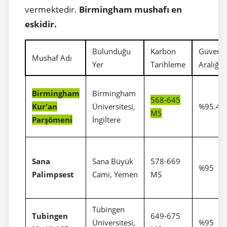
vermektedir.
Birmingham mushafı en
eskidir.
Bulunduğu
Karbon
Güven
Mushaf Adı
Yer
Tarihleme
Aralığı
Birmingham
Birmingham
568-645
Kur'an
Üniversitesi,
%95.4
MS
Parşömeni
İngiltere
Sana
Sana Büyük
578-669
%95
Palimpsest
Cami, Yemen
MS
Tübingen
Tubingen
649-675
Üniversitesi,
%95