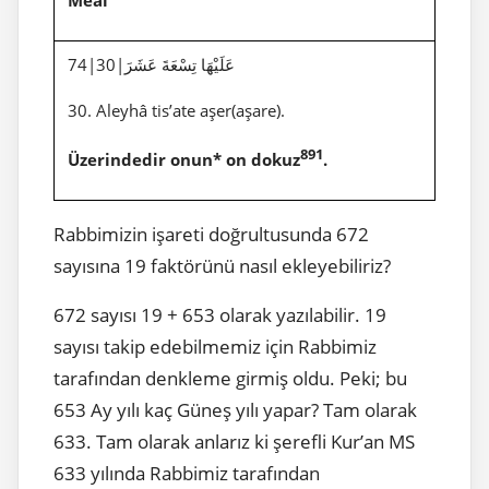
Meal
74|30|عَلَيْهَا تِسْعَةَ عَشَرَ
30. Aleyhâ tis’ate aşer(aşare).
891
Üzerindedir onun* on dokuz
.
Rabbimizin işareti doğrultusunda 672
sayısına 19 faktörünü nasıl ekleyebiliriz?
672 sayısı 19 + 653 olarak yazılabilir. 19
sayısı takip edebilmemiz için Rabbimiz
tarafından denkleme girmiş oldu. Peki; bu
653 Ay yılı kaç Güneş yılı yapar? Tam olarak
633. Tam olarak anlarız ki şerefli Kur’an MS
633 yılında Rabbimiz tarafından