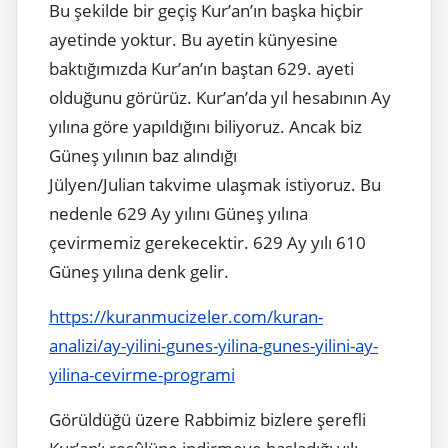
Bu şekilde bir geçiş Kur’an’ın başka hiçbir
ayetinde yoktur. Bu ayetin künyesine
baktığımızda Kur’an’ın baştan 629. ayeti
olduğunu görürüz. Kur’an’da yıl hesabının Ay
yılına göre yapıldığını biliyoruz. Ancak biz
Güneş yılının baz alındığı
Jülyen/Julian takvime ulaşmak istiyoruz. Bu
nedenle 629 Ay yılını Güneş yılına
çevirmemiz gerekecektir. 629 Ay yılı 610
Güneş yılına denk gelir.
https://kuranmucizeler.com/kuran-
analizi/ay-yilini-gunes-yilina-gunes-yilini-ay-
yilina-cevirme-programi
Görüldüğü üzere Rabbimiz bizlere şerefli