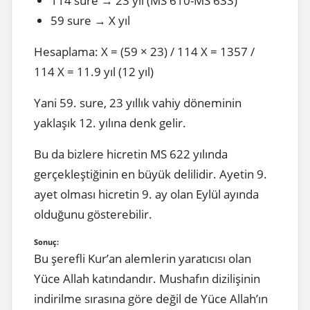
114 sure → 23 yıl (MS 610-MS 633)
59 sure → X yıl
Hesaplama: X = (59 × 23) / 114 X = 1357 /
114 X = 11.9 yıl (12 yıl)
Yani 59. sure, 23 yıllık vahiy döneminin
yaklaşık 12. yılına denk gelir.
Bu da bizlere hicretin MS 622 yılında
gerçekleştiğinin en büyük delilidir. Ayetin 9.
ayet olması hicretin 9. ay olan Eylül ayında
olduğunu gösterebilir.
Sonuç:
Bu şerefli Kur’an alemlerin yaratıcısı olan
Yüce Allah katındandır. Mushafın dizilişinin
indirilme sırasına göre değil de Yüce Allah’ın