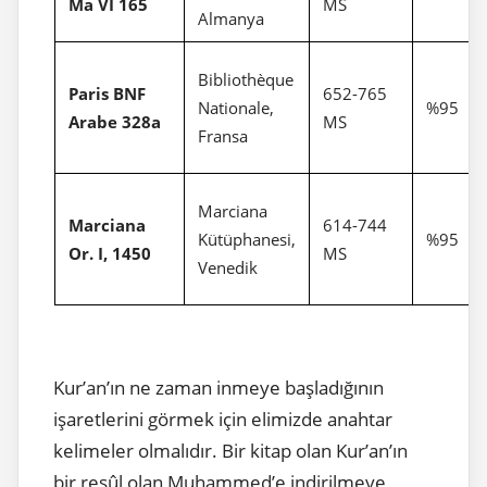
Ma VI 165
MS
Almanya
Bibliothèque
Paris BNF
652-765
Nationale,
%95
Arabe 328a
MS
Fransa
Marciana
Marciana
614-744
Kütüphanesi,
%95
Or. I, 1450
MS
Venedik
Kur’an’ın ne zaman inmeye başladığının
işaretlerini görmek için elimizde anahtar
kelimeler olmalıdır. Bir kitap olan Kur’an’ın
bir resûl olan Muhammed’e indirilmeye