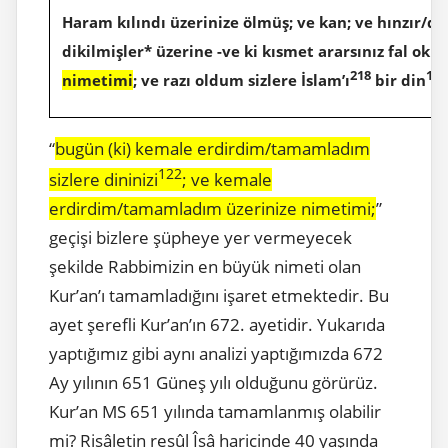
Haram kılındı üzerinize ölmüş; ve kan; ve hınzır/dom
dikilmişler* üzerine -ve ki kısmet ararsınız fal oklar
218
122
nimetimi
; ve razı oldum sizlere İslam’ı
bir din
“
bugün (ki) kemale erdirdim/tamamladım
122
sizlere dininizi
; ve kemale
erdirdim/tamamladım üzerinize nimetimi;
”
geçişi bizlere şüpheye yer vermeyecek
şekilde Rabbimizin en büyük nimeti olan
Kur’an’ı tamamladığını işaret etmektedir. Bu
ayet şerefli Kur’an’ın 672. ayetidir. Yukarıda
yaptığımız gibi aynı analizi yaptığımızda 672
Ay yılının 651 Güneş yılı olduğunu görürüz.
Kur’an MS 651 yılında tamamlanmış olabilir
mi? Risâletin resûl Îsâ haricinde 40 yaşında