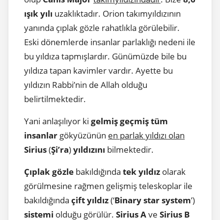
ışık yılı
uzaklıktadır. Orion takımyıldızının
yanında çıplak gözle rahatlıkla görülebilir.
Eski dönemlerde insanlar parlaklığı nedeni ile
bu yıldıza tapmışlardır. Günümüzde bile bu
yıldıza tapan kavimler vardır. Ayette bu
yıldızın Rabbi’nin de Allah olduğu
belirtilmektedir.
Yani anlaşılıyor ki
gelmiş geçmiş tüm
insanlar
gökyüzünün
en parlak yıldızı olan
Sirius
(
Şi’ra
)
yıldızını
bilmektedir.
Çıplak gözle
bakıldığında
tek yıldız
olarak
görülmesine rağmen gelişmiş teleskoplar ile
bakıldığında
çift yıldız
(‘
Binary star system
’)
sistemi
olduğu görülür.
Sirius A
ve
Sirius B