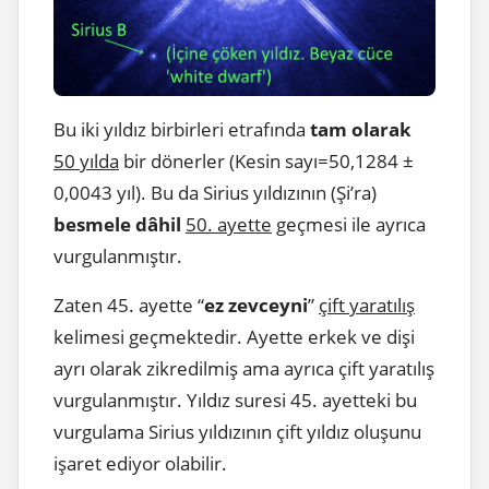
Bu iki yıldız birbirleri etrafında
tam olarak
50 yılda
bir dönerler (Kesin sayı=50,1284 ±
0,0043 yıl). Bu da Sirius yıldızının (Şi’ra)
besmele dâhil
50. ayette
geçmesi ile ayrıca
vurgulanmıştır.
Zaten 45. ayette “
ez zevceyni
”
çift yaratılış
kelimesi geçmektedir. Ayette erkek ve dişi
ayrı olarak zikredilmiş ama ayrıca çift yaratılış
vurgulanmıştır. Yıldız suresi 45. ayetteki bu
vurgulama Sirius yıldızının çift yıldız oluşunu
işaret ediyor olabilir.