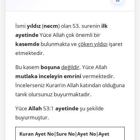
İsmi
yıldız
(
necm
) olan 53. surenin
ilk
ayetinde
Yüce Allah çok önemli bir
kasemde
bulunmakta ve
çöken yıldızı
işaret
etmektedir.
Bu kasem
boşuna
değildir
. Yüce Allah
mutlaka inceleyin emrini
vermektedir.
İncelerseniz Kuran’ın Allah katından olduğuna
tanık olursunuz buyurmaktadır.
Yüce
Allah
53:1
ayetinde
şu şekilde
buyurmuştur.
Kuran Ayet No|Sure No|Ayet No|Ayet