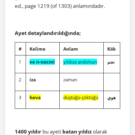
ed., page 1219 (of 1303) anlamındadır.
Ayet detaylandırıldığında;
#
Kelime
Anlam
Kök
1
ve n-necmi
yıldıza andolsun
نجم
2
iza
zaman
3
heva
düştüğü-çöktüğü
هوي
1400 yıldır
bu ayeti
batan yıldız
olarak