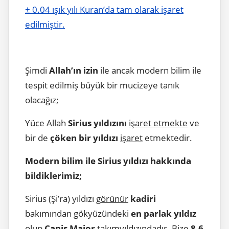
± 0.04 ışık yılı Kuran’da tam olarak işaret
edilmiştir.
Şimdi
Allah’ın izin
ile ancak modern bilim ile
tespit edilmiş büyük bir mucizeye tanık
olacağız;
Yüce Allah
Sirius yıldızını
işaret etmekte
ve
bir de
çöken bir yıldızı
işaret
etmektedir.
Modern bilim ile Sirius yıldızı hakkında
bildiklerimiz;
Sirius (Şi’ra) yıldızı
görünür
kadiri
bakımından gökyüzündeki
en parlak yıldız
olup
Canis Major
takımyıldızındadır
. Bize
8,6