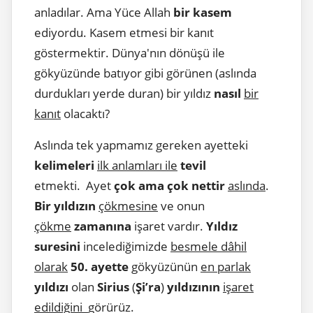
anladılar. Ama Yüce Allah
bir kasem
ediyordu. Kasem etmesi bir kanıt
göstermektir. Dünya'nın dönüşü ile
gökyüzünde batıyor gibi görünen (aslında
durdukları yerde duran) bir yıldız
nasıl
bir
kanıt
olacaktı?
Aslında tek yapmamız gereken ayetteki
kelimeleri
ilk anlamları ile
tevil
etmekti. Ayet
çok ama çok nettir
aslında
.
Bir yıldızın
çökmesine
ve onun
çökme
zamanına
işaret vardır.
Yıldız
suresini
incelediğimizde
besmele dâhil
olarak
50. ayette
gökyüzünün
en parlak
yıldızı
olan
Sirius
(
Şi’ra
)
yıldızının
işaret
edildiğini
görürüz.