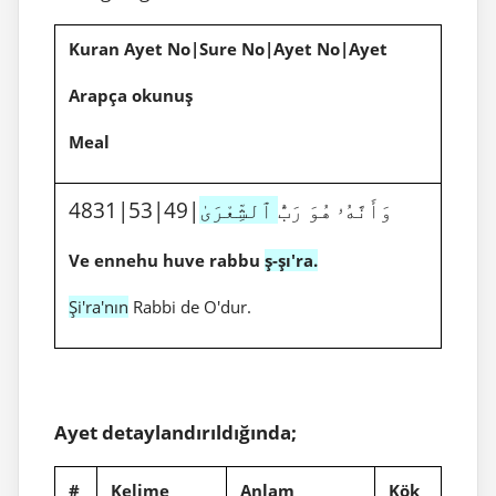
Kuran Ayet No|Sure No|Ayet No|Ayet
Arapça okunuş
Meal
4831|53|49|وَأَنَّهُۥ هُوَ رَبُّ
ٱلشِّعْرَىٰ
Ve ennehu huve rabbu
ş-şı'ra.
Şi'ra'nın
Rabbi de O'dur.
Ayet detaylandırıldığında;
#
Kelime
Anlam
Kök