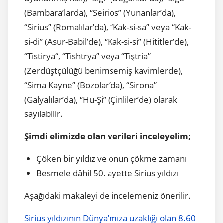
(Bambara’larda), “Seirios” (Yunanlar’da),
“Sirius” (Romalılar’da), “Kak-si-sa” veya “Kak-
si-di” (Asur-Babil’de), “Kak-si-si” (Hititler’de),
“Tistirya“, “Tishtrya” veya “Tiştria”
(Zerdüştçülüğü benimsemiş kavimlerde),
“Sima Kayne” (Bozolar’da), “Sirona”
(Galyalılar’da), “Hu-Şi” (Çinliler’de) olarak
sayılabilir.
Şimdi elimizde olan verileri inceleyelim;
Çöken bir yıldız ve onun çökme zamanı
Besmele dâhil 50. ayette Sirius yıldızı
Aşağıdaki makaleyi de incelemeniz önerilir.
Sirius yıldızının Dünya’mıza uzaklığı olan 8.60