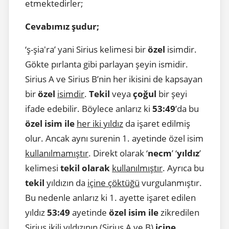
etmektedirler;
Cevabımız şudur;
‘ş-şia'ra’ yani Sirius kelimesi bir
özel
isimdir.
Gökte pırlanta gibi parlayan şeyin ismidir.
Sirius A ve Sirius B’nin her ikisini de kapsayan
bir
özel
isimdir
.
Tekil
veya
çoğul
bir şeyi
ifade edebilir. Böylece anlarız ki
53:49
’da bu
özel isim ile
her iki yıldız
da işaret edilmiş
olur. Ancak aynı surenin 1. ayetinde özel isim
kullanılmamıştır
. Direkt olarak ‘
necm
’ ‘
yıldız
’
kelimesi
tekil olarak
kullanılmıştır
. Ayrıca bu
tekil
yıldızın da
içine çöktüğü
vurgulanmıştır.
Bu nedenle anlarız ki 1. ayette işaret edilen
yıldız
53:49
ayetinde
özel isim ile
zikredilen
Sirius ikili yıldızının (Sirius A ve B)
içine