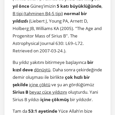
yıl önce
Güneş’imizin
5 katı büyüklüğünde
,
B tipi
(
tahminen B4-5 tipi
)
normal bir
yıldızdı
(Liebert J, Young PA, Arnett D,
Holberg JB, Williams KA (2005). "The Age and
Progenitor Mass of Sirius B". The
Astrophysical Journal 630: L69–L72.
Retrieved on 2007-03-24.).
Bu yıldız yakıtını bitirmeye başlayınca
bir
kızıl deve
dönüştü
. Daha sonra çekirdeğinde
demir oluşması ile birlikte
çok hızlı bir
şekilde
içine çöktü
ve şu an gördüğümüz
Sirius B
beyaz cüce yıldızını
oluşturdu. Yani
Sirius B yıldızı
içine çökmüş
bir yıldızdır.
Tam da
53:1 ayetinde
Yüce Allah’ın bize