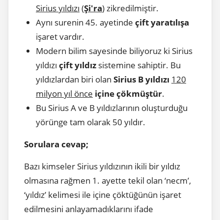
Sirius yıldızı
(
Şi'ra
) zikredilmiştir.
Aynı surenin 45. ayetinde
çift yaratılışa
işaret vardır.
Modern bilim sayesinde biliyoruz ki Sirius
yıldızı
çift yıldız
sistemine sahiptir. Bu
yıldızlardan biri olan
Sirius B yıldızı
120
milyon yıl önce
içine çökmüştür
.
Bu Sirius A ve B yıldızlarının oluşturduğu
yörünge tam olarak 50 yıldır.
Sorulara cevap;
Bazı kimseler Sirius yıldızının ikili bir yıldız
olmasına rağmen 1. ayette tekil olan ‘necm’,
‘yıldız’ kelimesi ile içine çöktüğünün işaret
edilmesini anlayamadıklarını ifade