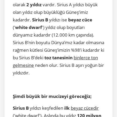
olarak
2 yıldız
vardır. Sirius A yıldızı büyük
olan yıldız olup büyüklüğü Güneş’imiz
kadardır.
Sirius B
yıldızı ise
beyaz cüce
('
white dwarf
') yıldız olup boyutları
dünyamız kadardır (12.000 km çapında).
Sirius B’nin boyutu Dünya’mız kadar olmasına
rağmen kütlesi Güneş’imizin %98’i kadardır ki
bu Sirius B’deki
toz tanesinin
binlerce ton
gelmesine
neden olur. Sirius B aşırı yoğun bir
yıldızdır.
Şimdi büyük bir mucizeyi göreceğiz;
Sirius B
yıldızı keşfedilen
ilk
beyaz cücedir
('white dwarf'). Aslında bu yıldız
120 milyon