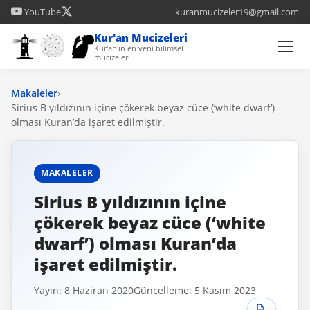
YouTube
kuranmucizeler19@gmail.com
Kur'an Mucizeleri
Kur'an'ın en yeni bilimsel
mucizeleri
Makaleler
›
Sirius B yıldızının içine çökerek beyaz cüce (‘white dwarf’)
olması Kuran’da işaret edilmiştir.
MAKALELER
Sirius B yıldızının içine
çökerek beyaz cüce (‘white
dwarf’) olması Kuran’da
işaret edilmiştir.
Yayın: 8 Haziran 2020
Güncelleme: 5 Kasım 2023