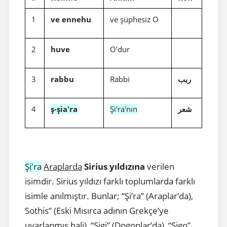
1
ve ennehu
ve şüphesiz O
2
huve
O'dur
3
rabbu
Rabbi
ربب
4
ş-şia'ra
Şi'ra'nın
شعر
Şi'ra
Araplarda
Sirius yıldızına
verilen
isimdir. Sirius yıldızı farklı toplumlarda farklı
isimle anılmıştır. Bunlar; “Şi’ra” (Araplar’da),
Sothis” (Eski Mısırca adının Grekçe’ye
uyarlanmış hali), “Sigi” (Dogonlar’da), “Sigo”