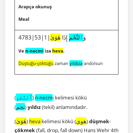
Arapça okunuş
Meal
4783|53|1|وَ
ٱلنَّجْمِ
إِذَا
هَوَىٰ
Ve
n-necmi
iza
heva
.
Düştüğü-çöktüğü
zaman
yıldıza
andolsun
ٱلنَّجْمِ
(
)
n-necm
i kelimesi kökü
نجم
(
)
yıldız
(tekil) anlamındadır.
هوي
هَوَىٰ
(
)
heva
kelimesi kökü (
)
düşmek
-
çökmek
(fall, drop, fall down) Hans Wehr 4th