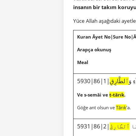
insanın bir takım koruyu
Yüce Allah aşağıdaki ayetl
Kuran Âyet No|Sure No|
Arapça okunuş
Meal
5930|86
ٱلطَّارِقِ
Ve s-semâi ve
t-târık
.
Göğe ant olsun ve
Târık
'a.
5931|
ٱلطَّارِقُ