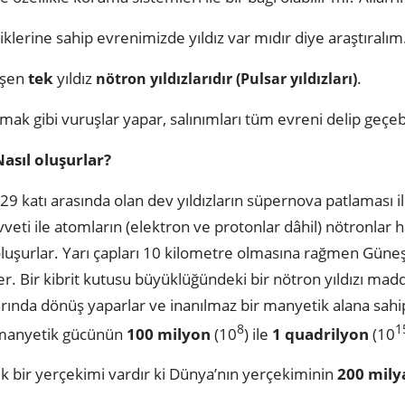
lliklerine sahip evrenimizde yıldız var mıdır diye araştıralım
tüşen
tek
yıldız
.
nötron yıldızlarıdır (Pulsar yıldızları)
kmak gibi vuruşlar yapar, salınımları tüm evreni delip geçeb
Nasıl oluşurlar?
29 katı arasında olan dev yıldızların süpernova patlaması 
veti ile atomların (elektron ve protonlar dâhil) nötronlar 
oluşurlar. Yarı çapları 10 kilometre olmasına rağmen Güneş
ler. Bir kibrit kutusu büyüklüğündeki bir nötron yıldızı mad
larında dönüş yaparlar ve inanılmaz bir manyetik alana sahipt
8
1
 manyetik gücünün
100 milyon
(10
) ile
1 quadrilyon
(10
ük bir yerçekimi vardır ki Dünya’nın yerçekiminin
200 mily