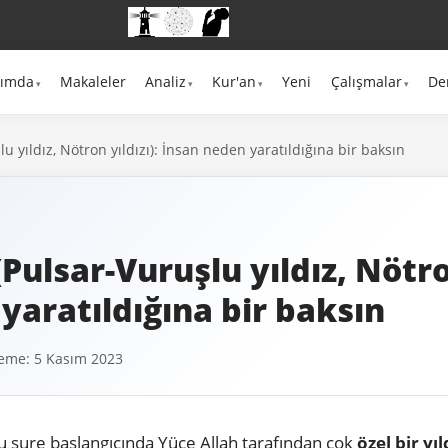
kımda
Makaleler
Analiz
Kur'an
Yeni
Çalışmalar
De
şlu yıldız, Nötron yıldızı): İnsan neden yaratıldığına bir baksın
 (Pulsar-Vuruşlu yıldız, Nötro
yaratıldığına bir baksın
eme: 5 Kasım 2023
Bu sure başlangıcında Yüce Allah tarafından çok
özel bir yıl