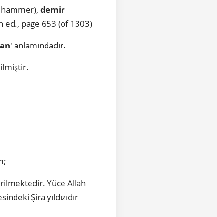
 a hammer),
demir
 ed., page 653 (of 1303)
ran
' anlamındadır.
lmiştir.
im;
irilmektedir. Yüce Allah
ndeki Şira yıldızıdır