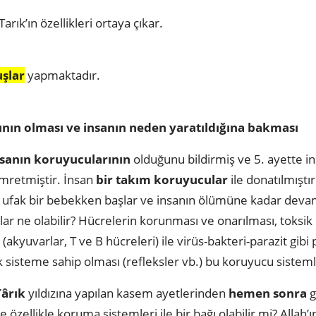
arık’ın özellikleri ortaya çıkar.
uşlar
yapmaktadır.
ının olması ve insanın neden yaratıldığına bakması
nsanın koruyucularının
olduğunu bildirmiş ve 5. ayette i
mretmiştir. İnsan
bir takım koruyucular
ile donatılmıştı
a ufak bir bebekken başlar ve insanın ölümüne kadar dev
ar ne olabilir? Hücrelerin korunması ve onarılması, toksik
 (akyuvarlar, T ve B hücreleri) ile virüs-bakteri-parazit gib
k sisteme sahip olması (refleksler vb.) bu koruyucu sistem
Târık
yıldızına yapılan kasem ayetlerinden
hemen sonra
g
e özellikle koruma sistemleri ile bir bağı olabilir mi? Allah’ın