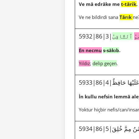
Ve mâ edrâke me
t-târik
.
Ve ne bildirdi sana
Târık
ne
5932|86|3|
ٱلثَّاقِبُ
مُ
En necmu
s-sâkıb
.
Yıldız
;
delip geçen
.
5933|86|4|هَا حَافِظٌ
İn kullu nefsin lemmâ ale
Yoktur hiçbir nefis/can/ins
5934|86|5|ِمَّ خُلِقَ