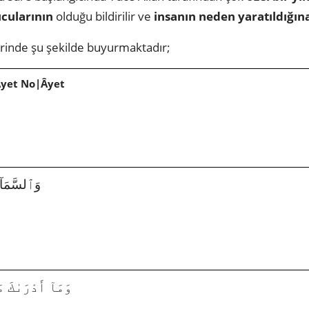
cularının
olduğu bildirilir ve
insanın neden yaratıldığın
erinde şu şekilde buyurmaktadır;
Âyet No|Âyet
|1|وَٱلسَّمَآءِ وَ
86|2|وَمَآ أَدْرَىٰكَ مَا