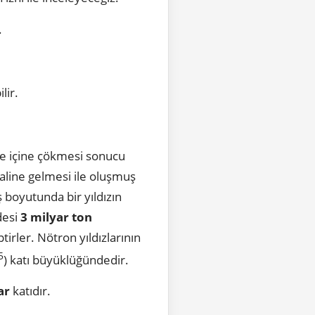
.
ilir.
ile içine çökmesi sonucu
haline gelmesi ile oluşmuş
 boyutunda bir yıldızın
desi
3 milyar ton
irler. Nötron yıldızlarının
5
) katı büyüklüğündedir.
ar
katıdır.