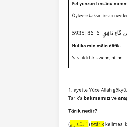
Fel yenzuril insânu mimm
Öyleyse baksın insan neyden
5935|86|6|َآءٍ دَافِقٍ
Hulika min mâin dâfik.
Yaratıldı bir sıvıdan, atılan.
1. ayette Yüce Allah göky
Tarık’a
bakmamızı
ve
ara
Târık
nedir?
ٱلطَّارِقِ
(
)
t-târik
kelimesi k