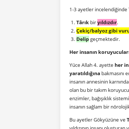
1-3 ayetler incelendiğinde T
Târık
bir
yıldızdır
.
Çekiç/balyoz gibi vur
Delip
geçmektedir.
Her insanın koruyucular
Yüce Allah 4. ayette
her i
yaratıldığına
bakmasını e
insanın annesinin karnınd
olan bu bir takım koruyucul
enzimler, bağışıklık sistemi
insanın sağlam bir nöroloji
Bu ayetler Gökyüzüne ve
yıldızının insanı oluşturan v