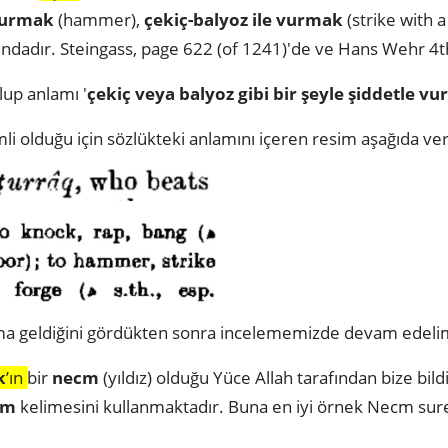
urmak
(hammer),
çekiç-balyoz ile vurmak
(strike with
dadır. Steingass, page 622 (of 1241)'de ve Hans Wehr 4th
lup anlamı '
çekiç veya balyoz gibi bir şeyle şiddetle vu
i olduğu için sözlükteki anlamını içeren resim aşağıda veri
ma geldiğini gördükten sonra incelememizde devam edel
k
’ın
bir
necm
(yıldız) olduğu Yüce Allah tarafından bize bild
cm
kelimesini kullanmaktadır. Buna en iyi örnek Necm suresi