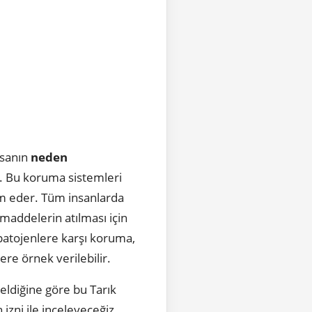
nsanın
neden
r. Bu koruma sistemleri
am eder. Tüm insanlarda
 maddelerin atılması için
i patojenlere karşı koruma,
lere örnek verilebilir.
eldiğine göre bu Tarık
 izni ile inceleyeceğiz.