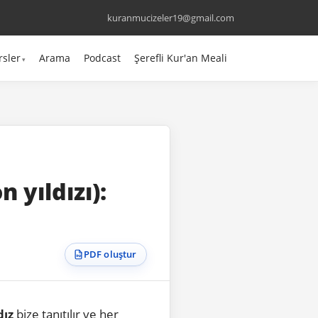
kuranmucizeler19@gmail.com
rsler
Arama
Podcast
Şerefli Kur'an Meali
n yıldızı):
PDF oluştur
dız
bize tanıtılır ve her