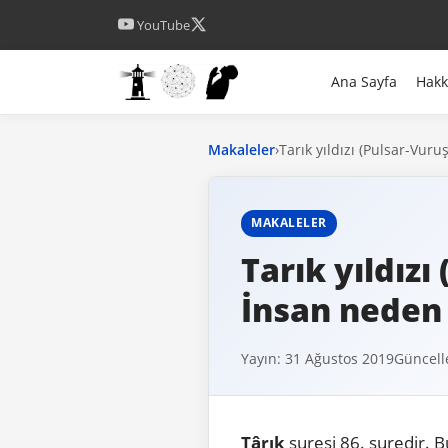
YouTube
Ana Sayfa
Hak
Makaleler
›
Tarık yıldızı (Pulsar-Vuru
MAKALELER
Tarık yıldızı
İnsan neden 
Yayın: 31 Ağustos 2019
Güncell
Târık
suresi 86. suredir. 