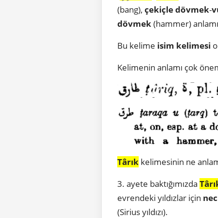
(bang),
çekiçle
dövmek
-
v
dövmek
(hammer) anlamın
Bu kelime
isim kelimesi
o
Kelimenin anlamı çok öneml
Târık
kelimesinin ne anla
3. ayete baktığımızda
Târı
evrendeki yıldızlar için
ne
(Sirius yıldızı).