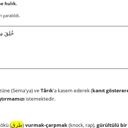
e hulık.
 yaratıldı.
خُلِقَ مِن مّ
üzüne (Sema'ya) ve
Târık
’a kasem ederek (
kanıt gösterer
ştırmamızı
istemektedir.
طرق
ökü (
)
vurmak-çarpmak
(knock, rap),
gürültülü
bir