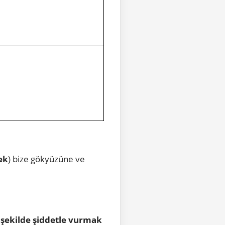
ek
) bize gökyüzüne ve
 şekilde şiddetle vurmak