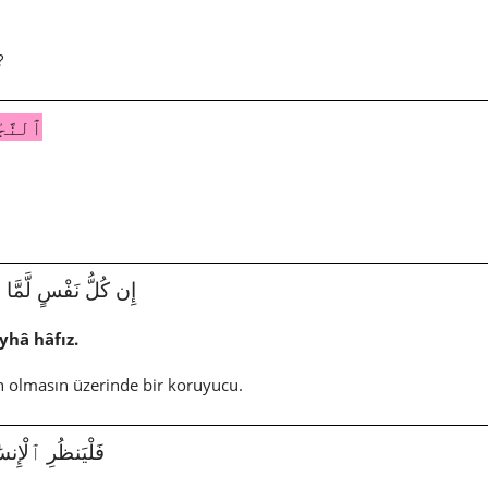
?
ٱلنَّجْ
إِن كُلُّ نَفْسٍ لَّمَّا عَلَيْ
yhâ hâfız.
an olmasın üzerinde bir koruyucu.
فَلْيَنظُرِ ٱلْإِنسَٰنُ م