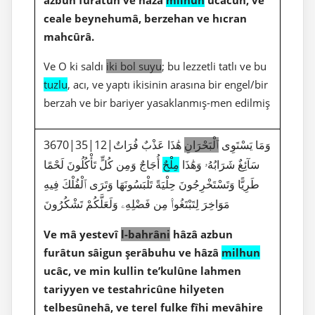
ceale beynehumâ, berzehan ve hıcran
mahcûrâ.
Ve O ki saldı
iki bol suyu
; bu lezzetli tatlı ve bu
tuzlu
, acı, ve yaptı ikisinin arasına bir engel/bir
berzah ve bir bariyer yasaklanmış-men edilmiş
3670|35|12|وَمَا يَسْتَوِى
ٱلْبَحْرَانِ
هَٰذَا عَذْبٌ فُرَاتٌ
سَآئِغٌ شَرَابُهُۥ وَهَٰذَا
مِلْحٌ
أُجَاجٌ وَمِن كُلٍّ تَأْكُلُونَ لَحْمًا
طَرِيًّا وَتَسْتَخْرِجُونَ حِلْيَةً تَلْبَسُونَهَا وَتَرَى ٱلْفُلْكَ فِيهِ
مَوَاخِرَ لِتَبْتَغُوا۟ مِن فَضْلِهِۦ وَلَعَلَّكُمْ تَشْكُرُونَ
Ve mâ yestevî
l-bahrâni
hâzâ azbun
furâtun sâigun şerâbuhu ve hâzâ
milhun
ucâc, ve min kullin te’kulûne lahmen
tariyyen ve testahricûne hilyeten
telbesûnehâ, ve terel fulke fîhi mevâhire