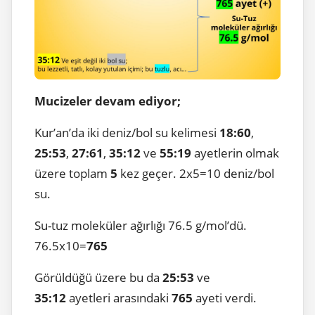
Mucizeler devam ediyor;
Kur’an’da iki deniz/bol su kelimesi
18:60
,
25:53
,
27:61
,
35:12
ve
55:19
ayetlerin olmak
üzere toplam
5
kez geçer. 2x5=10 deniz/bol
su.
Su-tuz moleküler ağırlığı 76.5 g/mol’dü.
76.5x10=
765
Görüldüğü üzere bu da
25:53
ve
35:12
ayetleri arasındaki
765
ayeti verdi.