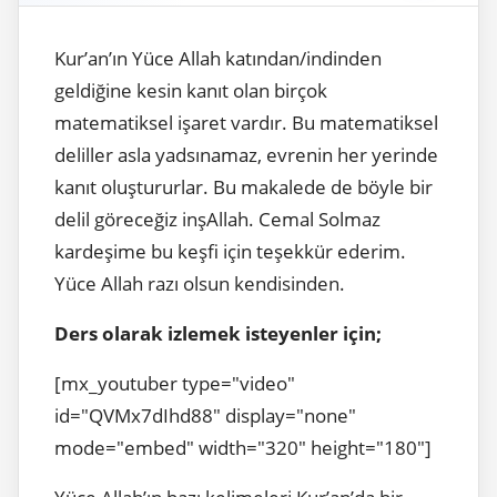
Kur’an’ın Yüce Allah katından/indinden
geldiğine kesin kanıt olan birçok
matematiksel işaret vardır. Bu matematiksel
deliller asla yadsınamaz, evrenin her yerinde
kanıt oluştururlar. Bu makalede de böyle bir
delil göreceğiz inşAllah. Cemal Solmaz
kardeşime bu keşfi için teşekkür ederim.
Yüce Allah razı olsun kendisinden.
Ders olarak izlemek isteyenler için;
[mx_youtuber type="video"
id="QVMx7dIhd88" display="none"
mode="embed" width="320" height="180"]