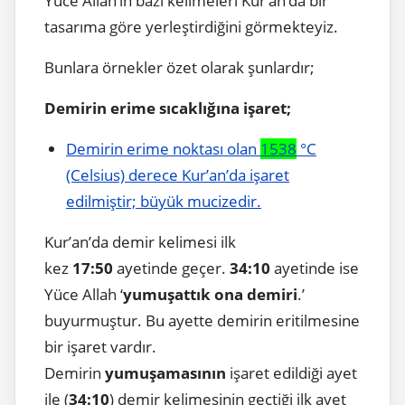
Yüce Allah’ın bazı kelimeleri Kur’an’da bir
tasarıma göre yerleştirdiğini görmekteyiz.
Bunlara örnekler özet olarak şunlardır;
Demirin erime sıcaklığına işaret;
Demirin erime noktası olan
1538
°C
(Celsius) derece Kur’an’da işaret
edilmiştir; büyük mucizedir.
Kur’an’da demir kelimesi ilk
kez
17:50
ayetinde geçer.
34:10
ayetinde ise
Yüce Allah ‘
yumuşattık ona demiri
.’
buyurmuştur. Bu ayette demirin eritilmesine
bir işaret vardır.
Demirin
yumuşamasının
işaret edildiği ayet
ile (
34:10
) demir kelimesinin geçtiği ilk ayet