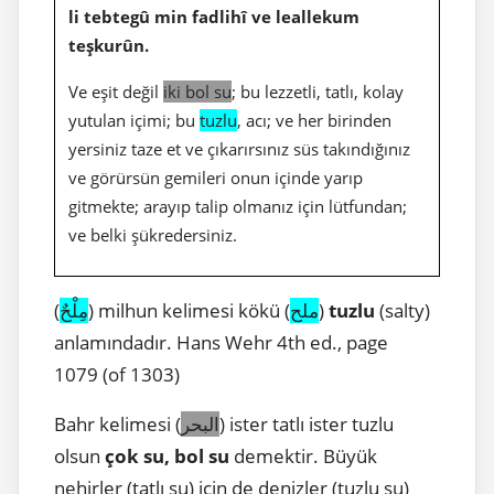
li tebtegû min fadlihî ve leallekum
teşkurûn.
Ve eşit değil
iki bol su
; bu lezzetli, tatlı, kolay
yutulan içimi; bu
tuzlu
, acı; ve her birinden
yersiniz taze et ve çıkarırsınız süs takındığınız
ve görürsün gemileri onun içinde yarıp
gitmekte; arayıp talip olmanız için lütfundan;
ve belki şükredersiniz.
(
مِلْحٌ
) milhun kelimesi kökü (
ملح
)
tuzlu
(salty)
anlamındadır. Hans Wehr 4th ed., page
1079 (of 1303)
Bahr kelimesi (
البحر
) ister tatlı ister tuzlu
olsun
çok su, bol su
demektir. Büyük
nehirler (tatlı su) için de denizler (tuzlu su)