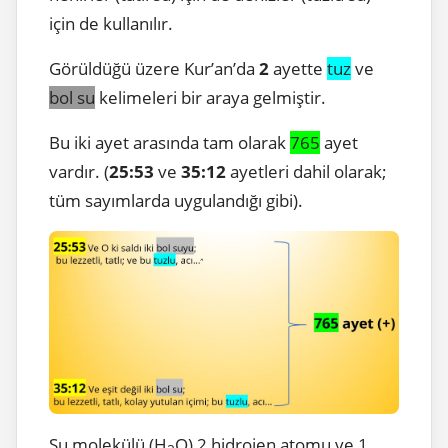
için de kullanılır.
Görüldüğü üzere Kur’an’da
2
ayette
tuz
ve
bol su
kelimeleri bir araya gelmiştir.
Bu iki ayet arasında tam olarak
765
ayet
vardır. (
25:53
ve
35:12
ayetleri dahil olarak;
tüm sayımlarda uygulandığı gibi).
Su molekülü (H
O) 2 hidrojen atomu ve 1