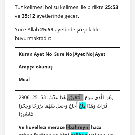
Tuz kelimesi bol su kelimesi ile birlikte
25:53
ve
35:12
ayetlerinde geçer.
Yüce Allah
25:53
ayetinde şu şekilde
buyurmaktadır;
Kuran Ayet No|Sure No|Ayet No|Ayet
Arapça okunuş
Meal
2906|25|53|وَهُوَ ٱلَّذِى مَرَجَ
ٱلْبَحْرَيْنِ
هَٰذَا عَذْبٌ
فُرَاتٌ وَهَٰذَا
مِلْحٌ
أُجَاجٌ وَجَعَلَ بَيْنَهُمَا بَرْزَخًا وَحِجْرًا
مَّحْجُورًا
Ve huvellezî merace
l-bahreyni
hâzâ
azbun furâtun ve hâzâ
milhun
ucâcun, ve