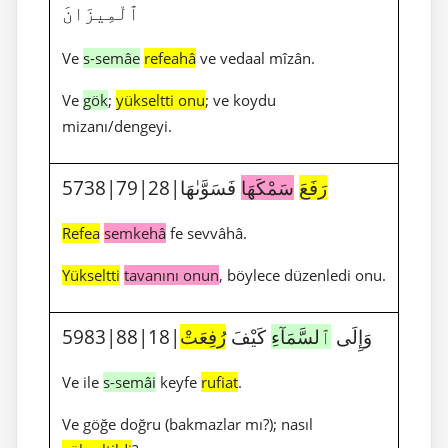
ٱلْمِيزَانَ
Ve
s-semâe
refeahâ
ve vedaal mîzân.
Ve
gök
;
yükseltti onu
; ve koydu
mizanı/dengeyi.
5738|79|28|
فَسَوَّىٰهَا
سَمْكَهَا
رَفَعَ
Refea
semkehâ
fe sevvâhâ.
Yükseltti
tavanını onun
, böylece düzenledi onu.
5983|88|18|وَإِلَى
ٱلسَّمَآءِ
كَيْفَ
رُفِعَتْ
Ve ile
s-semâi
keyfe
rufiat
.
Ve göğe doğru (bakmazlar mı?); nasıl