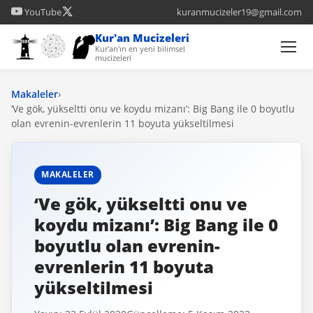
YouTube
kuranmucizeler19@gmail.com
Kur'an Mucizeleri
Kur'an'ın en yeni bilimsel
mucizeleri
Makaleler
›
‘Ve gök, yükseltti onu ve koydu mizanı’: Big Bang ile 0 boyutlu
olan evrenin-evrenlerin 11 boyuta yükseltilmesi
MAKALELER
‘Ve gök, yükseltti onu ve
koydu mizanı’: Big Bang ile 0
boyutlu olan evrenin-
evrenlerin 11 boyuta
yükseltilmesi