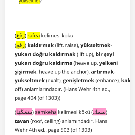
yükseltildi
?
رَفَعَ
(
)
rafea
kelimesi kökü
رفع
(
)
kaldırmak
(lift, raise),
yükseltmek
-
yukarı doğru kaldırmak
(lift up),
bir şeyi
yukarı doğru kaldırma
(heave up,
yelkeni
şişirmek
, heave up the anchor),
artırmak-
yükseltmek
(exalt),
genişletmek
(enhance),
kald
off) anlamlarındadır. (Hans Wehr 4th ed.,
page 404 (of 1303))
سمك
سَمْكَهَا
(
)
semkeha
kelimesi kökü (
)
tavan
(roof, ceiling) anlamındadır. Hans
Wehr 4th ed., page 503 (of 1303)