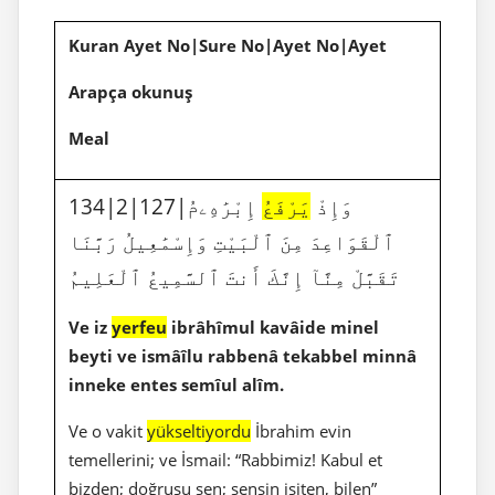
Kuran Ayet No|Sure No|Ayet No|Ayet
Arapça okunuş
Meal
134|2|127|وَإِذْ
يَرْفَعُ
إِبْرَٰهِۦمُ
ٱلْقَوَاعِدَ مِنَ ٱلْبَيْتِ وَإِسْمَٰعِيلُ رَبَّنَا
تَقَبَّلْ مِنَّآ إِنَّكَ أَنتَ ٱلسَّمِيعُ ٱلْعَلِيمُ
Ve iz
yerfeu
ibrâhîmul kavâide minel
beyti ve ismâîlu rabbenâ tekabbel minnâ
inneke entes semîul alîm.
Ve o vakit
yükseltiyordu
İbrahim evin
temellerini; ve İsmail: “Rabbimiz! Kabul et
bizden; doğrusu sen; sensin işiten, bilen”