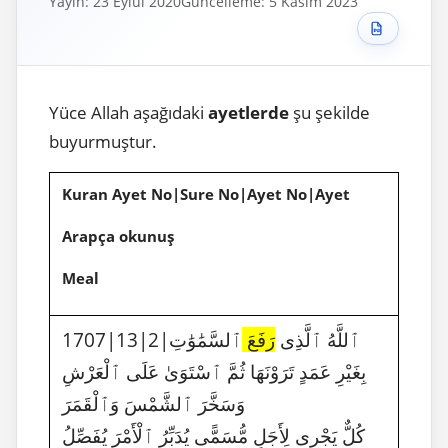
Yayın: 23 Eylül 2020
Güncelleme: 5 Kasım 2023
Yüce Allah aşağıdaki
ayetlerde
şu şekilde
buyurmuştur.
Kuran Ayet No|Sure No|Ayet No|Ayet
Arapça okunuş
Meal
1707|13|2|ٱللَّهُ ٱلَّذِى
رَفَعَ
ٱلسَّمَٰوَٰتِ
بِغَيْرِ عَمَدٍ تَرَوْنَهَا ثُمَّ ٱسْتَوَىٰ عَلَى ٱلْعَرْشِ
وَسَخَّرَ ٱلشَّمْسَ وَٱلْقَمَرَ
كُلٌّ يَجْرِى لِأَجَلٍ مُّسَمًّى يُدَبِّرُ ٱلْأَمْرَ يُفَصِّلُ