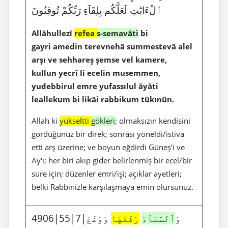
ٱلْءَايَٰتِ لَعَلَّكُم بِلِقَآءِ رَبِّكُمْ تُوقِنُونَ
Allâhullezî
refea
s-semavâti
bi
gayri amedin terevnehâ summestevâ alel
arşı ve sehhareş şemse vel kamere,
kullun yecrî li ecelin musemmen,
yudebbirul emre yufassılul âyâti
leallekum bi likâi rabbikum tûkınûn.
Allah ki
yükseltti
gökleri
; olmaksızın kendisini
gördüğünüz bir direk; sonrası yöneldi/istiva
etti arş üzerine; ve boyun eğdirdi Güneş’i ve
Ay'ı; her biri akıp gider belirlenmiş bir ecel/bir
süre için; düzenler emri/işi; açıklar ayetleri;
belki Rabbinizle karşılaşmaya emin olursunuz.
4906|55|7|وَ
ٱلسَّمَآءَ
رَفَعَهَا
وَوَضَعَ