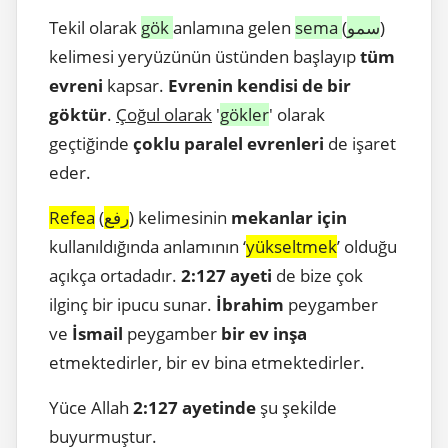
Tekil olarak
gök
anlamına gelen
sema
(
سمو
)
kelimesi yeryüzünün üstünden başlayıp
tüm
evreni
kapsar.
Evrenin kendisi de bir
göktür
.
Çoğul olarak
'
gökler
' olarak
geçtiğinde
çoklu paralel evrenleri
de işaret
eder.
Refea
(
رفع
) kelimesinin
mekanlar için
kullanıldığında anlamının ‘
yükseltmek
’ olduğu
açıkça ortadadır.
2:127 ayeti
de bize çok
ilginç bir ipucu sunar.
İbrahim
peygamber
ve
İsmail
peygamber
bir ev inşa
etmektedirler, bir ev bina etmektedirler.
Yüce Allah
2:127 ayetinde
şu şekilde
buyurmuştur.