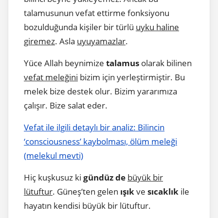
talamusunun vefat ettirme fonksiyonu
bozulduğunda kişiler bir türlü
uyku haline
giremez
. Asla
uyuyamazlar
.
Yüce Allah beynimize
talamus
olarak bilinen
vefat meleğini
bizim için yerleştirmiştir. Bu
melek bize destek olur. Bizim yararımıza
çalışır. Bize salat eder.
Vefat ile ilgili detaylı bir analiz: Bilincin
‘consciousness’ kaybolması, ölüm meleği
(melekul mevti)
Hiç kuşkusuz ki
gündüz de
büyük bir
lütuftur
. Güneş’ten gelen
ışık
ve
sıcaklık
ile
hayatın kendisi büyük bir lütuftur.