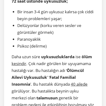
72 saat üstünde uykusuzluk;
Bir insan 3-4 gün uykusuz kalırsa çok ciddi
beyin problemleri yaşar;
Delüzyonlar (korku veren sesler ve
görüntüler görmek)
Paranoyaklık
Psikoz (delirme)
Daha uzun süre
uykusuzluklarda
ise
ölüm
kesindir
. Çok nadir görülen bir uyuyamama
hastalığı var. Bu hastalığın adı ‘
Ölümcül
Ailevi Uykusuzluk
’ ‘
Fatal Familial
Insomnia
’. Bu hastalık dünyada
40 ailede
görülüyor. Bu hastalıkta beynin uyku
merkezi olan
talamusun
genetik bir
problem nedeni ile etkinliğinin bozulması söz