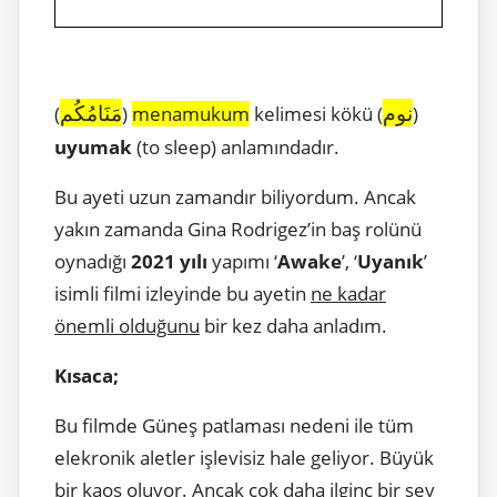
نوم
مَنَامُكُم
(
)
menamukum
kelimesi kökü (
)
uyumak
(to sleep) anlamındadır.
Bu ayeti uzun zamandır biliyordum. Ancak
yakın zamanda Gina Rodrigez’in baş rolünü
oynadığı
2021 yılı
yapımı ‘
Awake
’, ‘
Uyanık
’
isimli filmi izleyinde bu ayetin
ne kadar
önemli olduğunu
bir kez daha anladım.
Kısaca;
Bu filmde Güneş patlaması nedeni ile tüm
elekronik aletler işlevisiz hale geliyor. Büyük
bir kaos oluyor. Ancak çok daha ilginç bir şey