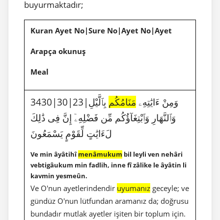
buyurmaktadır;
Kuran Ayet No|Sure No|Ayet No|Ayet
Arapça okunuş
Meal
3430|30|23|وَمِنْ ءَايَٰتِهِۦ
مَنَامُكُم
بِٱلَّيْلِ
وَٱلنَّهَارِ وَٱبْتِغَآؤُكُم مِّن فَضْلِهِۦٓ إِنَّ فِى ذَٰلِكَ
لَءَايَٰتٍ لِّقَوْمٍ يَسْمَعُونَ
Ve min âyâtihî
menâmukum
bil leyli ven nehâri
vebtigâukum min fadlih, inne fî zâlike le âyâtin li
kavmin yesmeûn.
Ve O'nun ayetlerindendir
uyumanız
geceyle; ve
gündüz O'nun lütfundan aramanız da; doğrusu
bundadır mutlak ayetler işiten bir toplum için.