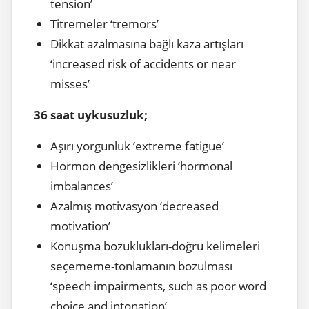
tension’
Titremeler ‘tremors’
Dikkat azalmasına bağlı kaza artışları
‘increased risk of accidents or near
misses’
36 saat uykusuzluk;
Aşırı yorgunluk ‘extreme fatigue’
Hormon dengesizlikleri ‘hormonal
imbalances’
Azalmış motivasyon ‘decreased
motivation’
Konuşma bozuklukları-doğru kelimeleri
seçememe-tonlamanın bozulması
‘speech impairments, such as poor word
choice and intonation’