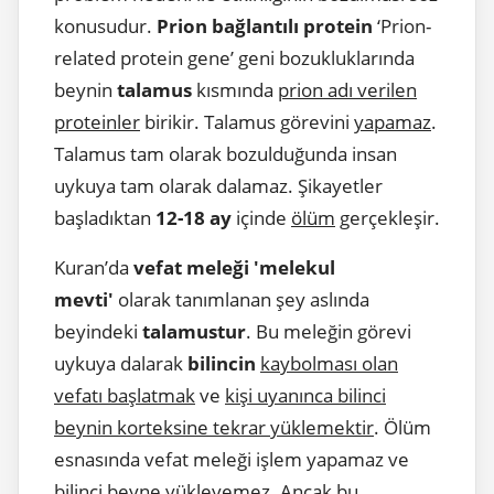
konusudur.
Prion bağlantılı protein
‘Prion-
related protein gene’ geni bozukluklarında
beynin
talamus
kısmında
prion adı verilen
proteinler
birikir. Talamus görevini
yapamaz
.
Talamus tam olarak bozulduğunda insan
uykuya tam olarak dalamaz. Şikayetler
başladıktan
12-18 ay
içinde
ölüm
gerçekleşir.
Kuran’da
vefat meleği 'melekul
mevti'
olarak tanımlanan şey aslında
beyindeki
talamustur
. Bu meleğin görevi
uykuya dalarak
bilincin
kaybolması olan
vefatı başlatmak
ve
kişi uyanınca bilinci
beynin korteksine tekrar yüklemektir
. Ölüm
esnasında vefat meleği işlem yapamaz ve
bilinci beyne yükleyemez. Ancak bu