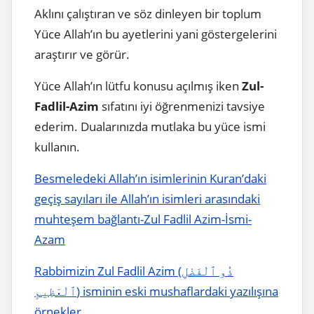
Aklını çalıştıran ve söz dinleyen bir toplum
Yüce Allah’ın bu ayetlerini yani göstergelerini
araştırır ve görür.
Yüce Allah’ın lütfu konusu açılmış iken
Zul-
Fadlil-Azim
sıfatını iyi öğrenmenizi tavsiye
ederim. Dualarınızda mutlaka bu yüce ismi
kullanın.
Besmeledeki Allah’ın isimlerinin Kuran’daki
geçiş sayıları ile Allah’ın isimleri arasındaki
muhteşem bağlantı-Zul Fadlil Azim-İsmi-
Azam
Rabbimizin Zul Fadlil Azim (ذُو ٱلْفَضْلِ
ٱلْعَظِيمِ) isminin eski mushaflardaki yazılışına
örnekler