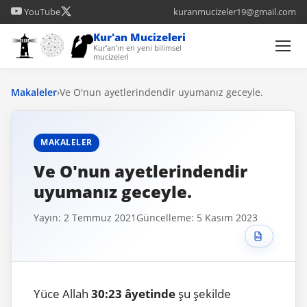
YouTube
kuranmucizeler19@gmail.com
Kur'an Mucizeleri
Kur'an'ın en yeni bilimsel
mucizeleri
Makaleler
›
Ve O'nun ayetlerindendir uyumanız geceyle.
MAKALELER
Ve O'nun ayetlerindendir
uyumanız geceyle.
Yayın: 2 Temmuz 2021
Güncelleme: 5 Kasım 2023
Yüce Allah
30:23
âyetinde
şu şekilde