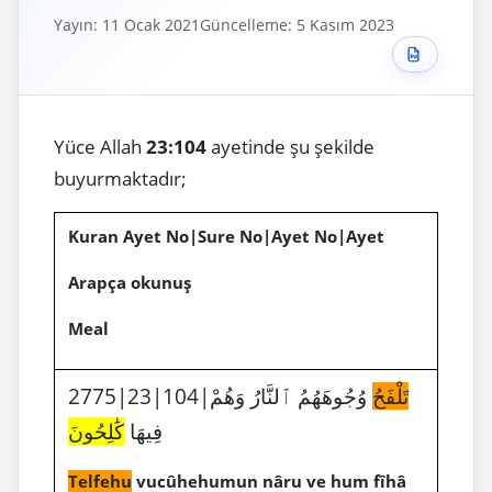
Yayın: 11 Ocak 2021
Güncelleme: 5 Kasım 2023
Yüce Allah
23:104
ayetinde şu şekilde
buyurmaktadır;
Kuran Ayet No|Sure No|Ayet No|Ayet
Arapça okunuş
Meal
2775|23|104|
وُجُوهَهُمُ ٱلنَّارُ وَهُمْ
تَلْفَحُ
فِيهَا
كَٰلِحُونَ
Telfehu
vucûhehumun nâru ve hum fîhâ