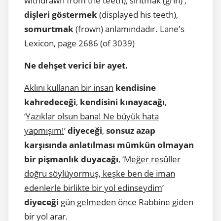
withdrawn from the teeth), sırıtmak (grin) ,
dişleri göstermek
(displayed his teeth),
somurtmak
(frown) anlamındadır. Lane's
Lexicon, page 2686 (of 3039)
Ne dehşet verici bir ayet.
Aklını kullanan bir insan
kendisine
kahredeceği
,
kendisini kınayacağı
,
‘
Yazıklar olsun bana! Ne büyük hata
yapmışım!
’
diyeceği
,
sonsuz azap
karşısında anlatılması mümkün olmayan
bir pişmanlık duyacağı
, ‘
Meğer resûller
doğru söylüyormuş, keşke ben de iman
edenlerle birlikte bir yol edinseydim
’
diyeceği
gün gelmeden önce
Rabbine giden
bir yol arar.