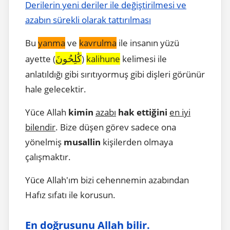
Derilerin yeni deriler ile değiştirilmesi ve
azabın sürekli olarak tattırılması
Bu
yanma
ve
kavrulma
ile insanın yüzü
كَٰلِحُونَ
ayette (
)
kalihune
kelimesi ile
anlatıldığı gibi sırıtıyormuş gibi dişleri görünür
hale gelecektir.
Yüce Allah
kimin
azabı
hak ettiğini
en iyi
bilendir
. Bize düşen görev sadece ona
yönelmiş
musallin
kişilerden olmaya
çalışmaktır.
Yüce Allah'ım bizi cehennemin azabından
Hafız sıfatı ile korusun.
En doğrusunu Allah bilir.