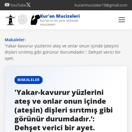
YouTube
kuranmucizeler19@gmail.com
Kur'an Mucizeleri
Kur'an'ın en yeni bilimsel
mucizeleri
Makaleler
›
'Yakar-kavurur yüzlerini ateş ve onlar onun içinde (ateşin)
dişleri sırıtmış gibi görünür durumdadır.’: Dehşet verici bir
ayet.
MAKALELER
'Yakar-kavurur yüzlerini
ateş ve onlar onun içinde
(ateşin) dişleri sırıtmış gibi
görünür durumdadır.’:
Dehşet verici bir ayet.