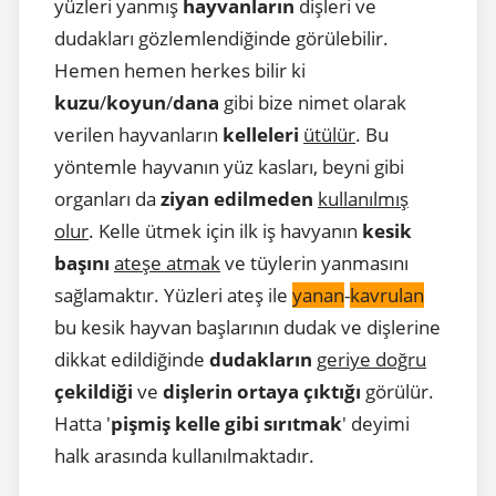
yüzleri yanmış
hayvanların
dişleri ve
dudakları gözlemlendiğinde görülebilir.
Hemen hemen herkes bilir ki
kuzu
/
koyun
/
dana
gibi bize nimet olarak
verilen hayvanların
kelleleri
ütülür
. Bu
yöntemle hayvanın yüz kasları, beyni gibi
organları da
ziyan edilmeden
kullanılmış
olur
. Kelle ütmek için ilk iş havyanın
kesik
başını
ateşe atmak
ve tüylerin yanmasını
sağlamaktır. Yüzleri ateş ile
yanan
-
kavrulan
bu kesik hayvan başlarının dudak ve dişlerine
dikkat edildiğinde
dudakların
geriye doğru
çekildiği
ve
dişlerin ortaya çıktığı
görülür.
Hatta '
pişmiş kelle gibi sırıtmak
' deyimi
halk arasında kullanılmaktadır.