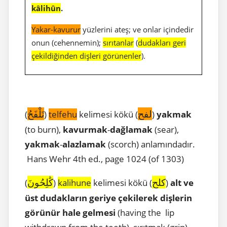
kâlihûn
.
Yakar-kavurur
yüzlerini ateş; ve onlar içindedir
onun (cehennemin);
sırıtanlar
(
dudakları geri
çekildiğinden dişleri görünenler
).
لفح
تَلْفَحُ
(
)
telfehu
kelimesi kökü (
)
yakmak
(to burn),
kavurmak
-
dağlamak
(sear),
yakmak
-
alazlamak
(scorch) anlamındadır.
Hans Wehr 4th ed., page 1024 (of 1303)
كلح
كَٰلِحُونَ
(
)
kalihune
kelimesi kökü (
)
alt ve
üst dudakların geriye çekilerek dişlerin
görünür hale gelmesi
(having the lip