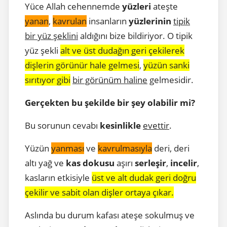
Yüce Allah cehennemde
yüzleri
ateşte
yanan
,
kavrulan
insanların
yüzlerinin
tipik
bir yüz şeklini
aldığını bize bildiriyor. O tipik
yüz şekli
alt ve üst dudağın geri çekilerek
dişlerin görünür hale gelmesi
,
yüzün sanki
sırıtıyor gibi
bir görünüm haline
gelmesidir.
Gerçekten bu şekilde bir şey olabilir mi?
Bu sorunun cevabı
kesinlikle
evettir
.
Yüzün
yanması
ve
kavrulmasıyla
deri, deri
altı yağ ve
kas dokusu
aşırı
serleşir
,
incelir
,
kasların etkisiyle
üst ve alt dudak geri doğru
çekilir ve sabit olan dişler ortaya çıkar.
Aslında bu durum kafası ateşe sokulmuş ve