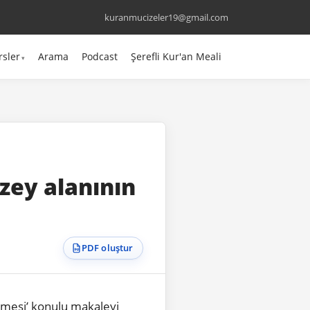
kuranmucizeler19@gmail.com
rsler
Arama
Podcast
Şerefli Kur'an Meali
zey alanının
PDF oluştur
emesi’ konulu makaleyi