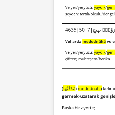
Ve yer/yeryüzü;
yaydık
/
geni
şeyden; tartılı/ölçülü/dengel
ِ زَوْجٍۭ بَهِيجٍ
Vel arda
medednâhâ
ve e
Ve yer/yeryüzü;
yaydık
/
geni
çiftten; muhteşem/harika.
مَدَدْنَٰهَا
(
)
medednaha
kelime
germek
-
uzatarak
genişl
Başka bir ayette;