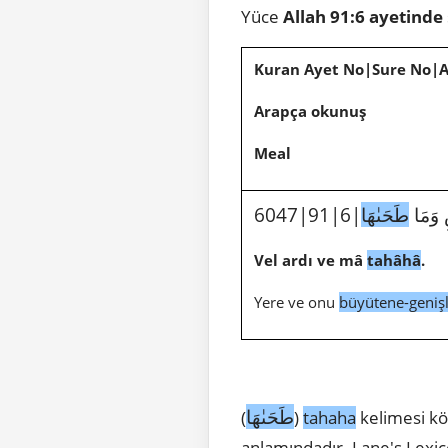
Yüce
Allah
91:6 ayetinde
Kuran Ayet No|Sure No|
Arapça okunuş
Meal
6047|91|6|
طَحَىٰهَا
Vel ardı ve mâ
tahâhâ
.
Yere ve onu
büyütene-geniş
طَحَىٰهَا
(
)
tahaha
kelimesi kö
anlamındadır. Lane's Lexic