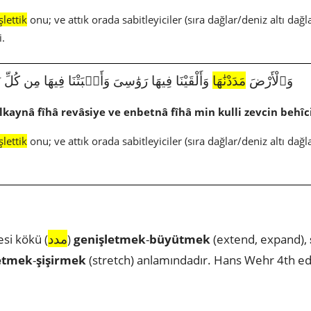
şlettik
onu; ve attık orada sabitleyiciler (sıra dağlar/deniz altı dağla
i.
4635|50|7|وَٱلْأَرْضَ
مَدَدْنَٰهَا
وَأَلْقَيْنَا فِيهَا رَوَٰسِىَ وَأَنۢبَتْنَا فِيهَا مِن كُلّ
lkaynâ fîhâ revâsiye ve enbetnâ fîhâ min kulli zevcin behîc
şlettik
onu; ve attık orada sabitleyiciler (sıra dağlar/deniz altı dağla
مدد
si kökü (
)
genişletmek
-
büyütmek
(extend, expand),
etmek
-
şişirmek
(stretch) anlamındadır. Hans Wehr 4th ed