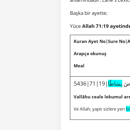
Başka bir ayette;
Yüce
Allah
71:19 ayetind
Kuran Ayet No|Sure No|
Arapça okunuş
Meal
5436|7
بِسَاطًا
Vallâhu ceale lekumul a
Ve Allah; yaptı sizlere yeri
bi