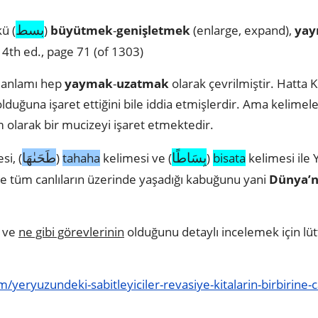
بسط
ü (
)
büyütmek
-
genişletmek
(enlarge, expand),
ya
th ed., page 71 (of 1303)
 anlamı hep
yaymak
-
uzatmak
olarak çevrilmiştir. Hatta
lduğuna işaret ettiğini bile iddia etmişlerdir. Ama kelimel
 olarak bir mucizeyi işaret etmektedir.
بِسَاطًا
طَحَىٰهَا
si, (
)
tahaha
kelimesi ve (
)
bisata
kelimesi ile
 ve tüm canlıların üzerinde yaşadığı kabuğunu yani
Dünya’n
ve
ne gibi görevlerinin
olduğunu detaylı incelemek için lüt
/yeryuzundeki-sabitleyiciler-revasiye-kitalarin-birbirine