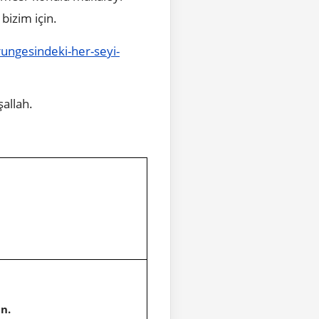
bizim için.
rungesindeki-her-seyi-
şallah.
n.