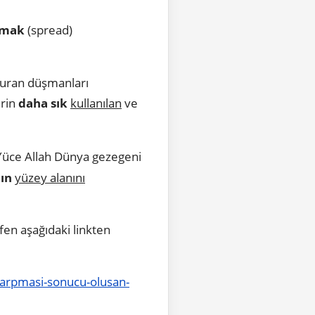
ymak
(spread)
 Kuran düşmanları
erin
daha sık
kullanılan
ve
 Yüce Allah Dünya gezegeni
ın
yüzey alanını
fen aşağıdaki linkten
-carpmasi-sonucu-olusan-