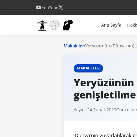
YouTube
Ana Sayfa
Hak
Makaleler
›
Yeryüzünün (Dünya’nın) b
MAKALELER
Yeryüzünün 
genişletilme
Yayın: 24 Şubat 2020
Güncellem
‘Dünya’nın yuvarlatılarak 