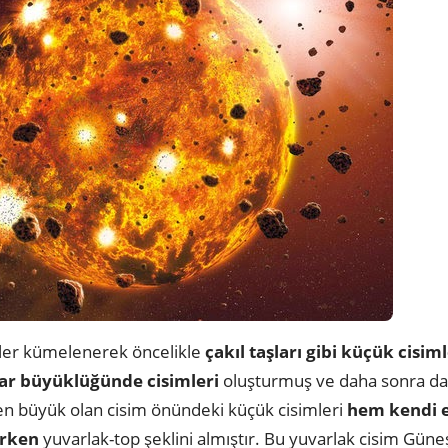
ler kümelenerek öncelikle
çakıl taşları gibi küçük cisi
ar büyüklüğünde cisimleri
oluşturmuş ve daha sonra da
n büyük olan cisim önündeki küçük cisimleri
hem kendi 
erken
yuvarlak-top şeklini almıştır. Bu yuvarlak cisim Güne