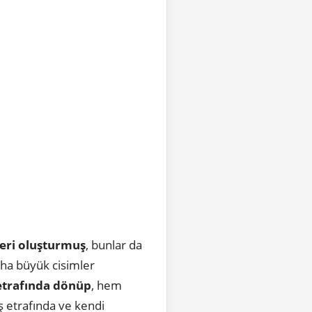
mleri oluşturmuş
, bunlar da
ha büyük cisimler
etrafında dönüp
, hem
ş etrafında ve kendi