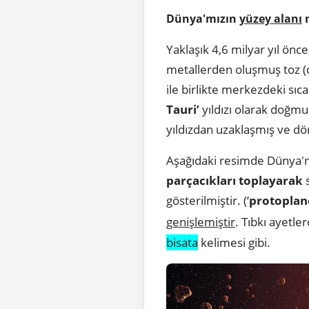
Dünya'mızın
yüzey alanı
n
Yaklaşık 4,6 milyar yıl önc
metallerden oluşmuş toz (d
ile birlikte merkezdeki sıca
Tauri’
yıldızı olarak doğmuş
yıldızdan uzaklaşmış ve d
Aşağıdaki resimde Dünya'n
parçacıkları toplayarak
s
gösterilmiştir. (‘
protoplan
genişlemiştir
. Tıbkı ayetle
bisata
kelimesi gibi.