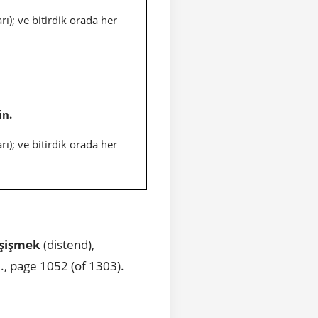
rı); ve bitirdik orada her
in.
rı); ve bitirdik orada her
şişmek
(distend),
., page 1052 (of 1303).