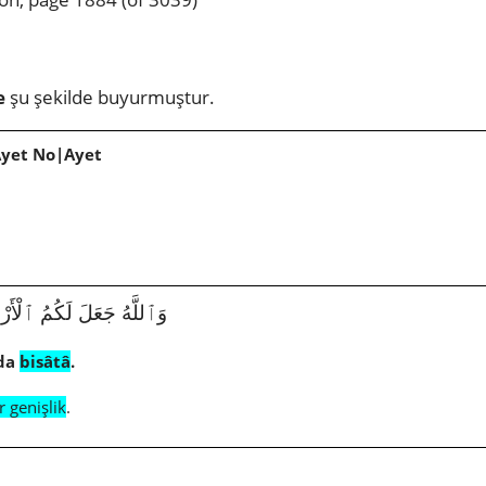
e
şu şekilde buyurmuştur.
Ayet No|Ayet
1|19|وَٱللَّهُ جَعَلَ لَكُمُ ٱلْأَرْضَ
rda
bisâtâ
.
r genişlik
.