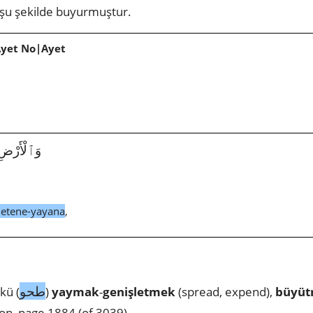
şu şekilde buyurmuştur.
Ayet No|Ayet
وَٱلْأَرْضِ وَمَا
letene-yayana
,
طحو
kü (
)
yaymak
-
genişletmek
(spread, expend),
büyü
on, page 1884 (of 3039)