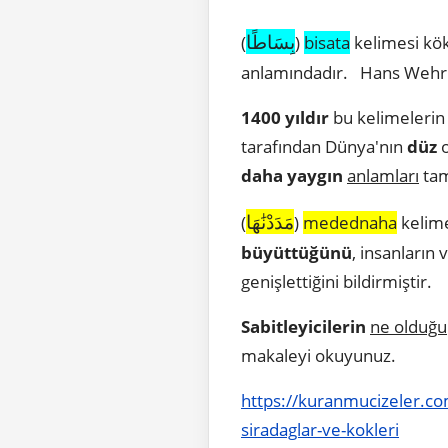
بِسَاطًا
(
)
bisata
kelimesi kök
anlamındadır. Hans Wehr 4
1400 yıldır
bu kelimelerin
tarafından Dünya'nın
düz
o
daha yaygın
anlamları
tam
مَدَدْنَٰهَا
(
)
medednaha
kelime
büyüttüğünü
, insanların
genişlettiğini bildirmiştir.
Sabitleyicilerin
ne olduğu
makaleyi okuyunuz.
https://kuranmucizeler.com
siradaglar-ve-kokleri