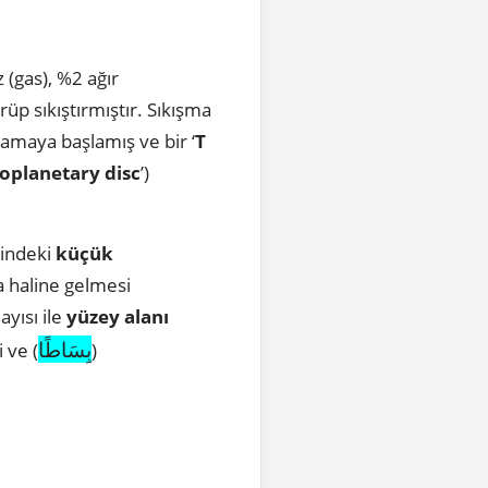
 (gas), %2 ağır
p sıkıştırmıştır. Sıkışma
rlamaya başlamış ve bir ‘
T
oplanetary
disc
’)
indeki
küçük
 haline gelmesi
yısı ile
yüzey alanı
بِسَاطًا
 ve (
)