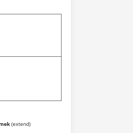
tmek
(extend)