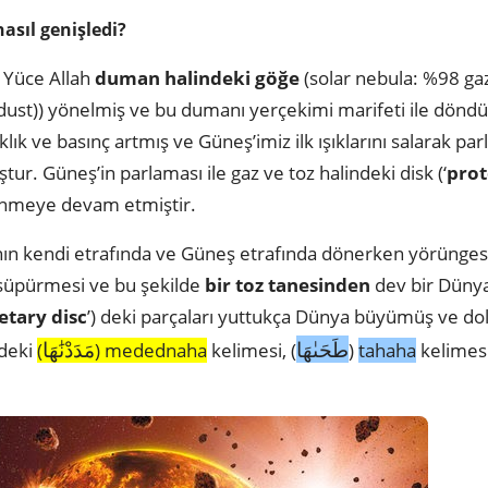
asıl genişledi?
e Yüce Allah
duman halindeki göğe
(solar nebula: %98 gaz
ust)) yönelmiş ve bu dumanı yerçekimi marifeti ile döndürü
klık ve basınç artmış ve Güneş’imiz ilk ışıklarını salarak pa
tur. Güneş’in parlaması ile gaz ve toz halindeki disk (‘
prot
önmeye devam etmiştir.
ın kendi etrafında ve Güneş etrafında dönerken yörünges
üpürmesi ve bu şekilde
bir toz tanesinden
dev bir Dünya
etary
disc
’) deki parçaları yuttukça Dünya büyümüş ve dola
طَحَىٰهَا
مَدَدْنَٰهَا
rdeki
(
) medednaha
kelimesi, (
)
tahaha
kelimesi