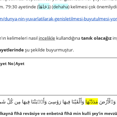
دَحَاهَا
m. 79:30 ayetinde (
) (
dehaha
) kelimesi çok önemliydi 
m/dunya-nin-yuvarlatilarak-genisletilmesi-buyutulmesi-yo
'ın kelimeleri nasıl
incelikle
kullandığına
tanık olacağız
in
ayetlerinde
şu şekilde buyurmuştur.
Ayet No|Ayet
1819|15|19|وَٱلْأَرْضَ
مَدَدْنَٰهَا
وَأَلْقَيْنَا فِيهَا رَوَٰسِىَ وَأَنۢبَتْنَا فِيهَا مِن كُلِّ شَى
lkaynâ fîhâ revâsiye ve enbetnâ fîhâ min kulli şey’in mevzû