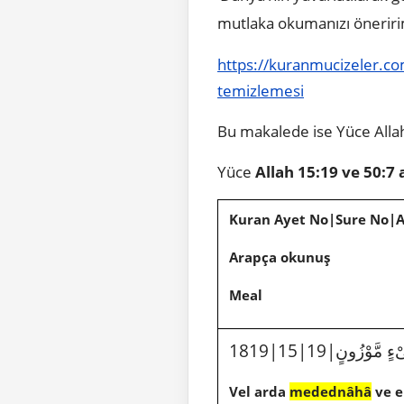
mutlaka okumanızı öneriri
https://kuranmucizeler.co
temizlemesi
Bu makalede ise Yüce Allah
Yüce
Allah
15:19 ve 50:7 
Kuran Ayet No|Sure No|
Arapça okunuş
Meal
ْءٍ مَّوْزُونٍ
Vel arda
medednâhâ
ve e