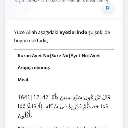
Yayın: 28 Haziran 2022
Güncelleme: 5 Kasım 2023
Yüce Allah aşağıdaki
ayetlerinde
şu şekilde
buyurmaktadır;
Kuran Ayet No|Sure No|Ayet No|Ayet
Arapça okunuş
Meal
1641|12|47|قَالَ تَزْرَعُونَ سَبْعَ سِنِينَ دَأَبًا
فَمَا حَصَدتُّمْ فَذَرُوهُ فِى سُنۢبُلِهِۦٓ إِلَّا قَلِيلًا مِّمَّا
تَأْكُلُونَ