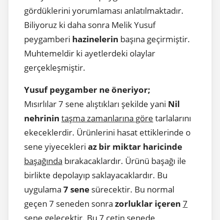
gördüklerini yorumlaması anlatılmaktadır.
Biliyoruz ki daha sonra Melik Yusuf
peygamberi
hazinelerin
başına geçirmiştir.
Muhtemeldir ki ayetlerdeki olaylar
gerçekleşmiştir.
Yusuf peygamber ne öneriyor;
Mısırlılar 7 sene alıştıkları şekilde yani
Nil
nehrinin
taşma zamanlarına göre
tarlalarını
ekeceklerdir. Ürünlerini hasat ettiklerinde o
sene yiyecekleri
az bir miktar haricinde
başağında
bırakacaklardır. Ürünü başağı ile
birlikte depolayıp saklayacaklardır. Bu
uygulama
7 sene
sürecektir. Bu normal
geçen 7 seneden sonra
zorluklar içeren
7
sene
gelecektir. Bu 7 çetin senede