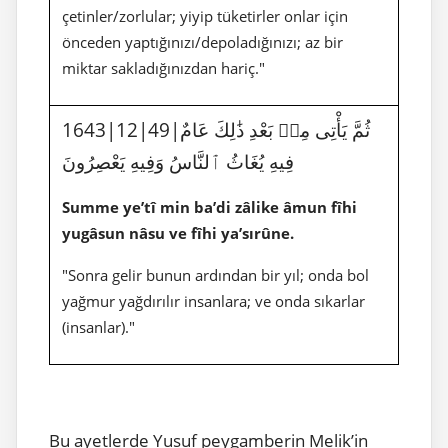
çetinler/zorlular; yiyip tüketirler onlar için
önceden yaptığınızı/depoladığınızı; az bir
miktar sakladığınızdan hariç."
1643|12|49|ثُمَّ يَأْتِى مِنۢ بَعْدِ ذَٰلِكَ عَامٌ
فِيهِ يُغَاثُ ٱلنَّاسُ وَفِيهِ يَعْصِرُونَ
Summe ye’tî min ba’di zâlike âmun fîhi
yugâsun nâsu ve fîhi ya’sırûne.
"Sonra gelir bunun ardından bir yıl; onda bol
yağmur yağdırılır insanlara; ve onda sıkarlar
(insanlar)."
Bu ayetlerde Yusuf peygamberin Melik’in