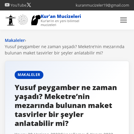
YouTube
kuranmucizeler19@gmail.com
Kur'an Mucizeleri
Kur'an'ın en yeni bilimsel
mucizeleri
Makaleler
›
Yusuf peygamber ne zaman yaşadı? Meketre’nin mezarında
bulunan maket tasvirler bir şeyler anlatabilir mi?
MAKALELER
Yusuf peygamber ne zaman
yaşadı? Meketre’nin
mezarında bulunan maket
tasvirler bir şeyler
anlatabilir mi?