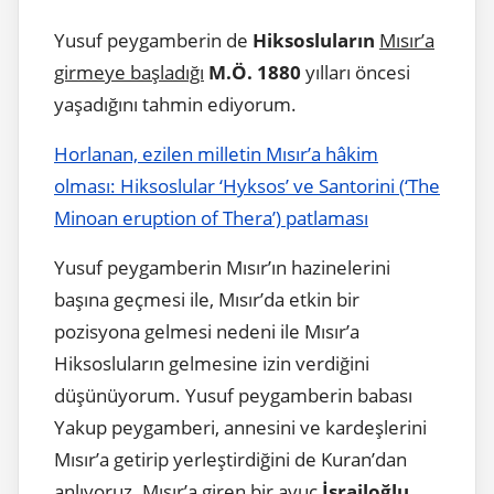
Yusuf peygamberin de
Hiksosluların
Mısır’a
girmeye başladığı
M.Ö. 1880
yılları öncesi
yaşadığını tahmin ediyorum.
Horlanan, ezilen milletin Mısır’a hâkim
olması: Hiksoslular ‘Hyksos’ ve Santorini (‘The
Minoan eruption of Thera’) patlaması
Yusuf peygamberin Mısır’ın hazinelerini
başına geçmesi ile, Mısır’da etkin bir
pozisyona gelmesi nedeni ile Mısır’a
Hiksosluların gelmesine izin verdiğini
düşünüyorum. Yusuf peygamberin babası
Yakup peygamberi, annesini ve kardeşlerini
Mısır’a getirip yerleştirdiğini de Kuran’dan
anlıyoruz. Mısır’a giren bir avuç
İsrailoğlu