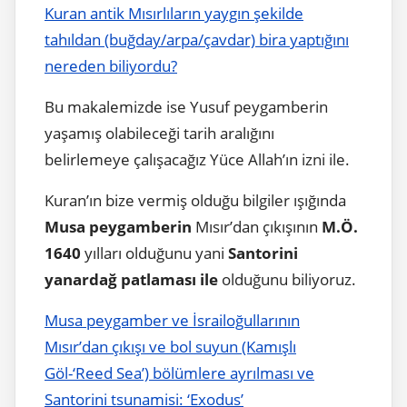
Kuran antik Mısırlıların yaygın şekilde
tahıldan (buğday/arpa/çavdar) bira yaptığını
nereden biliyordu?
Bu makalemizde ise Yusuf peygamberin
yaşamış olabileceği tarih aralığını
belirlemeye çalışacağız Yüce Allah’ın izni ile.
Kuran’ın bize vermiş olduğu bilgiler ışığında
Musa peygamberin
Mısır’dan çıkışının
M.Ö.
1640
yılları olduğunu yani
Santorini
yanardağ patlaması ile
olduğunu biliyoruz.
Musa peygamber ve İsrailoğullarının
Mısır’dan çıkışı ve bol suyun (Kamışlı
Göl-‘Reed Sea’) bölümlere ayrılması ve
Santorini tsunamisi: ‘Exodus’