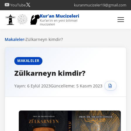
YouTube
kuranmucizeler19@gmail.com
Kur'an Mucizeleri
Kur'an'ın en yeni bilimsel
mucizeleri
Makaleler
›
Zülkarneyn kimdir?
MAKALELER
Zülkarneyn kimdir?
Yayın: 6 Eylül 2023
Güncelleme: 5 Kasım 2023