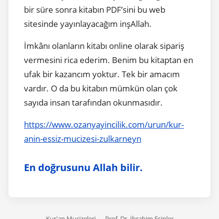
bir süre sonra kitabın PDF’sini bu web
sitesinde yayınlayacağım inşAllah.
İmkânı olanların kitabı online olarak sipariş
vermesini rica ederim. Benim bu kitaptan en
ufak bir kazancım yoktur. Tek bir amacım
vardır. O da bu kitabın mümkün olan çok
sayıda insan tarafından okunmasıdır.
https://www.ozanyayincilik.com/urun/kur-
anin-essiz-mucizesi-zulkarneyn
En doğrusunu Allah bilir.
Kur'an Mucizeleri — Prof. Dr. İbrahim Esinler