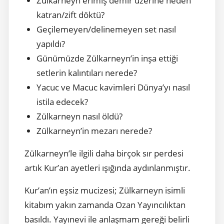
Zülkarneyn erimiş demir üzerine neden
katran/zift döktü?
Geçilemeyen/delinemeyen set nasıl
yapıldı?
Günümüzde Zülkarneyn’in inşa ettiği
setlerin kalıntıları nerede?
Yacuc ve Macuc kavimleri Dünya’yı nasıl
istila edecek?
Zülkarneyn nasıl öldü?
Zülkarneyn’in mezarı nerede?
Zülkarneyn’le ilgili daha birçok sır perdesi
artık Kur’an ayetleri ışığında aydınlanmıştır.
Kur’an’ın eşsiz mucizesi; Zülkarneyn isimli
kitabım yakın zamanda Ozan Yayıncılıktan
basıldı. Yayınevi ile anlaşmam gereği belirli