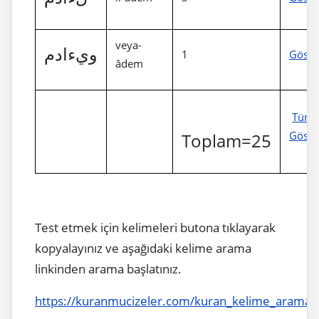
veya-
ويءادم
1
Göste
âdem
Tüm
Göste
Toplam=25
Test etmek için kelimeleri butona tıklayarak
kopyalayınız ve aşağıdaki kelime arama
linkinden arama başlatınız.
https://kuranmucizeler.com/kuran_kelime_arama.