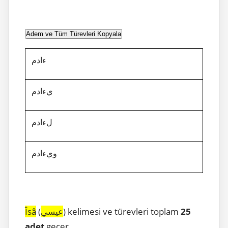
Adem ve Tüm Türevleri Kopyala
ءادم
يءادم
لءادم
ويءادم
Îs
â
(
عيسي
) kelimesi ve türevleri toplam
25
adet
geçer.