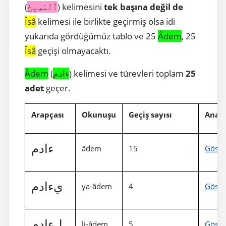
(
ٱلْمَسِيحُ
) kelimesini
tek başına değil de
Îs
â
kelimesi ile birlikte geçirmiş olsa idi
yukarıda gördüğümüz tablo ve 25
Âdem
, 25
Îs
â
geçişi olmayacaktı.
Âdem
(
ءادم
) kelimesi ve türevleri toplam
25
adet
geçer.
Arapçası
Okunuşu
Geçiş sayısı
Anali
ءادم
âdem
15
Göste
يءادم
ya-âdem
4
Göste
لءادم
li-âdem
5
Göste