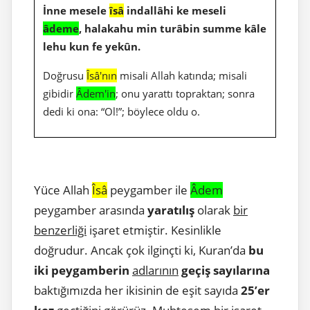
İnne mesele
îsâ
indallâhi ke meseli
âdeme
, halakahu min turâbin summe kâle
lehu kun fe yekûn.
Doğrusu
Îs
â
'nın
misali Allah katında; misali
gibidir
Â
dem'in
; onu yarattı topraktan; sonra
dedi ki ona: “Ol!”; böylece oldu o.
Yüce Allah
Îs
â
peygamber ile
Âdem
peygamber arasında
yaratılış
olarak
bir
benzerliği
işaret etmiştir. Kesinlikle
doğrudur. Ancak çok ilginçti ki, Kuran’da
bu
iki peygamberin
adlarının
geçiş sayılarına
baktığımızda her ikisinin de eşit sayıda
25’er