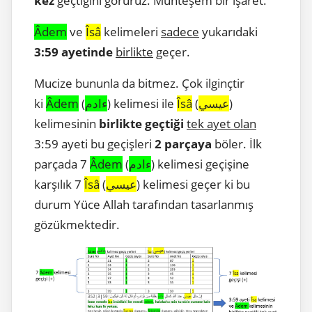
kez
geçtiğini görürüz. Muhteşem bir işaret.
Âdem
ve
Îs
â
kelimeleri
sadece
yukarıdaki
3:59 ayetinde
birlikte
geçer.
Mucize bununla da bitmez. Çok ilginçtir
ki
Âdem
(
ءادم
) kelimesi ile
Îs
â
(
عيسي
)
kelimesinin
birlikte geçtiği
tek ayet olan
3:59 ayeti bu geçişleri
2 parçaya
böler. İlk
parçada 7
Âdem
(
ءادم
) kelimesi geçişine
karşılık 7
Îs
â
(
عيسي
) kelimesi geçer ki bu
durum Yüce Allah tarafından tasarlanmış
gözükmektedir.