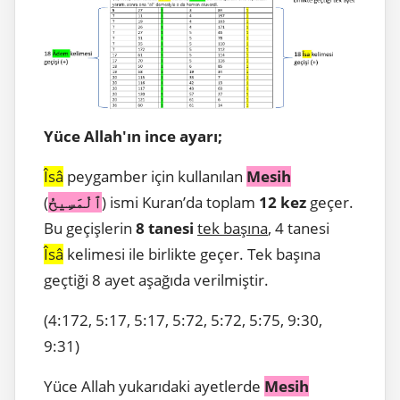
Yüce Allah'ın ince ayarı;
Îs
â
peygamber için kullanılan
Mesih
(
ٱلْمَسِيحُ
) ismi Kuran’da toplam
12 kez
geçer.
Bu geçişlerin
8 tanesi
tek başına
, 4 tanesi
Îs
â
kelimesi ile birlikte geçer. Tek başına
geçtiği 8 ayet aşağıda verilmiştir.
(4:172, 5:17, 5:17, 5:72, 5:72, 5:75, 9:30,
9:31)
Yüce Allah yukarıdaki ayetlerde
Mesih