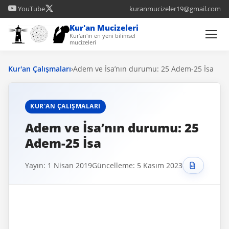
YouTube
kuranmucizeler19@gmail.com
Kur'an Mucizeleri
Kur'an'ın en yeni bilimsel
mucizeleri
Kur'an Çalışmaları
›
Adem ve İsa’nın durumu: 25 Adem-25 İsa
KUR'AN ÇALIŞMALARI
Adem ve İsa’nın durumu: 25
Adem-25 İsa
Yayın: 1 Nisan 2019
Güncelleme: 5 Kasım 2023