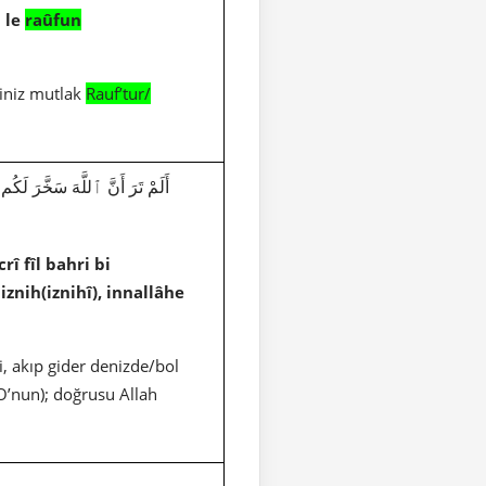
 le
raûfun
biniz mutlak
Rauf’tur/
î fîl bahri bi
iznih(iznihî), innallâhe
i, akıp gider denizde/bol
(O’nun); doğrusu Allah