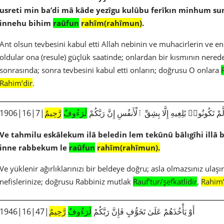
usreti min ba’di mâ kâde yezîgu kulûbu ferîkın minhum s
innehu bihim
raûfun
rahîm(rahîmun)
.
Ant olsun tevbesini kabul etti Allah nebinin ve muhacirlerin ve ens
oldular ona (resule) güçlük saatinde; onlardan bir kısmının nered
sonrasında; sonra tevbesini kabul etti onların; doğrusu O onlara
Rahim’dir
.
1906|16|7|َمْ تَكُونُوا۟ بَٰلِغِيهِ إِلَّا بِشِقِّ ٱلْأَنفُسِ إِنَّ رَبَّكُمْ
لَرَءُوفٌ
رَّحِيمٌ
Ve tahmilu eskâlekum ilâ beledin lem tekûnû bâlıgîhi illâ bi
inne rabbekum le
raûfun
rahîm(rahîmun).
Ve yüklenir ağırlıklarınızı bir beldeye doğru; asla olmazsınız ulaş
nefislerinize; doğrusu Rabbiniz mutlak
Rauf’tur/şefkatlidir
,
Rahim’
1946|16|47|أَوْ يَأْخُذَهُمْ عَلَىٰ تَخَوُّفٍ فَإِنَّ رَبَّكُمْ
لَرَءُوفٌ
رَّحِيمٌ