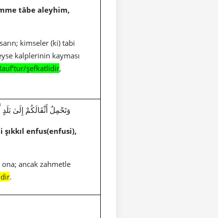
umme tâbe aleyhim,
arın; kimseler (ki) tabi
eyse kalplerinin kayması
Rauf’tur/şefkatlidir
,
وَتَحْمِلُ أَثْقَالَكُمْ إِلَىٰ بَلَدٍ لّ
 şıkkıl enfus(enfusi),
ır ona; ancak zahmetle
dir
.