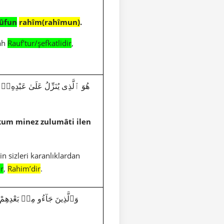
ûfun
rahîm(rahîmun)
.
lah
Rauf’tur/şefkatlidir
,
ekum minez zulumâti ilen
çin sizleri karanlıklardan
ir
,
Rahim’dir
.