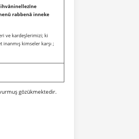
 ihvâninellezîne
e âmenû rabbenâ inneke
ri ve kardeşlerimizi; ki
t inanmış kimseler karşı ;
 vurmuş gözükmektedir.