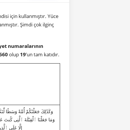
si için kullanmıştır. Yüce
nmıştır. Şimdi çok ilginç
yet numaralarının
660
olup
19
’un tam katıdır.
وَمَا جَعَلْنَا ٱلْقِبْلَةَ ٱلَّتِى كُنتَ عَلَي
إِلَّا عَلَى ٱلَّذ