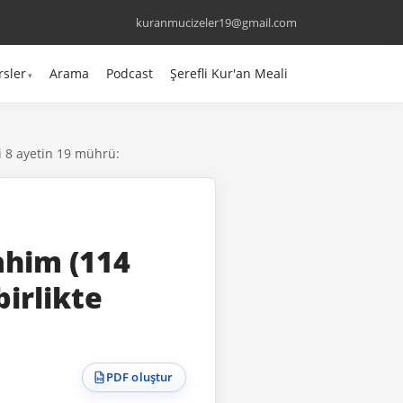
kuranmucizeler19@gmail.com
rsler
Arama
Podcast
Şerefli Kur'an Meali
ği 8 ayetin 19 mührü:
Rahim (114
birlikte
PDF oluştur