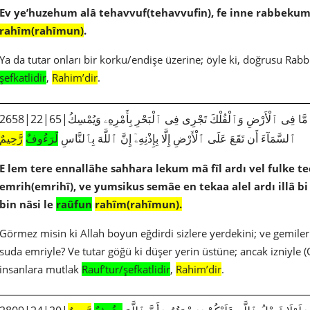
Ev ye’huzehum alâ tehavvuf(tehavvufin), fe inne rabbekum
rahîm(rahîmun)
.
Ya da tutar onları bir korku/endişe üzerine; öyle ki, doğrusu Rab
şefkatlidir
,
Rahim’dir
.
658|22|65|أَلَمْ تَرَ أَنَّ ٱللَّهَ سَخَّرَ لَكُم مَّا فِى ٱلْأَرْضِ وَٱلْفُلْكَ تَجْرِى فِى ٱلْبَحْرِ بِأَمْرِهِۦ وَيُمْسِكُ
ٱلسَّمَآءَ أَن تَقَعَ عَلَى ٱلْأَرْضِ إِلَّا بِإِذْنِهِۦٓ إِنَّ ٱللَّهَ بِٱلنَّاسِ
لَرَءُوفٌ
رَّحِيمٌ
E lem tere ennallâhe sahhara lekum mâ fîl ardı vel fulke tecr
emrih(emrihî), ve yumsikus semâe en tekaa alel ardı illâ bi 
bin nâsi le
raûfun
rahîm(rahîmun).
Görmez misin ki Allah boyun eğdirdi sizlere yerdekini; ve gemiler
suda emriyle? Ve tutar göğü ki düşer yerin üstüne; ancak izniyle 
insanlara mutlak
Rauf’tur/şefkatlidir
,
Rahim’dir
.