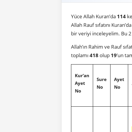
Yüce Allah Kuran’da
114
ke
Allah Rauf sıfatını Kuran’d
bir veriyi inceleyelim. Bu 2 
Allah’ın Rahim ve Rauf sıfa
toplamı
418
olup
19
’un ta
Kur’an
Sure
Ayet
Ayet
No
No
No
1