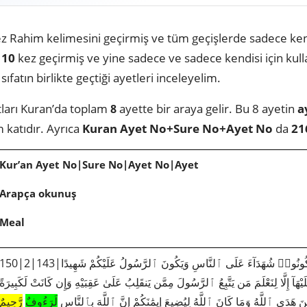
z Rahim kelimesini geçirmiş ve tüm geçişlerde sadece kendi
a
10
kez geçirmiş ve yine sadece ve sadece kendisi için kulla
sıfatın birlikte geçtiği ayetleri inceleyelim.
tları Kuran’da toplam
ayette bir araya gelir. Bu 8 ayetin
a
8
m katıdır. Ayrıca
Kuran Ayet No+Sure No+Ayet No
da
21
Kur’an Ayet No|Sure No|Ayet No|Ayet
Arapça okunuş
Meal
50|2|143|وَكَذَٰلِكَ جَعَلْنَٰكُمْ أُمَّةً وَسَطًا لِّتَكُونُوا۟ شُهَدَآءَ عَلَى ٱلنَّاسِ وَيَكُونَ ٱلرَّسُولُ عَلَيْكُمْ شَهِيدًا
ْهَآ إِلَّا لِنَعْلَمَ مَن يَتَّبِعُ ٱلرَّسُولَ مِمَّن يَنقَلِبُ عَلَىٰ عَقِبَيْهِ وَإِن كَانَتْ لَكَبِيرَةً
ِينَ هَدَى ٱللَّهُ وَمَا كَانَ ٱللَّهُ لِيُضِيعَ إِيمَٰنَكُمْ إِنَّ ٱللَّهَ بِٱلنَّاسِ
لَرَءُوفٌ
رَّحِيمٌ