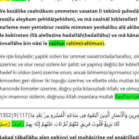
Ve kezâlike cealnâkum ummeten vasatan li tekûnû şuhedâe
resûlu aleykum şehîdâ(şehîden), ve mâ cealnâl kıbletelletî k
na’leme men yettebiur resûle mimmen yenkalibu alâ akibey
le kebîreten illâ alellezîne hedallâh(hedallâhu) ve mâ kân
innallâhe bin nâsi le
raûfun
rahîm(rahîmun)
.
Ve işte böyledir; yaptık sizleri bir ümmet vasat/ortada/tarafsız, ol
üzerine; ve olur resul sizlere bir şahit; ve yapmış değiliz bir kıble
hedef ki oldun (sen) üzerine onun; ancak bilmemiz/ayırmamız için
kimseden geri döner iki topuğu üzerine; ve elbette oldu mutlak bir
haricinde kimseler üzerine, doğru yola kılavuzladı Allah; ve olmuş
için imanınızı sizlerin; doğrusu Allah insanlara mutlak
Rauf’tur/şef
352|9|117|لَّقَد تَّابَ ٱللَّهُ عَلَى ٱلنَّبِىِّ وَٱلْمُهَٰجِرِينَ وَٱلْأَنصَارِ ٱلَّذِينَ ٱتَّبَعُوهُ فِى سَاعَةِ ٱلْعُسْرَةِ مِنۢ بَعْدِ مَا
كَادَ يَزِيغُ قُلُوبُ فَرِيقٍ مِّنْهُمْ ثُمَّ تَابَ عَلَيْهِمْ إِنَّهُۥ بِهِمْ
رَءُوفٌ
رَّحِيمٌ
Lekad tâballâhu alen nebiyyi vel muhâcirîne vel ensârillezî