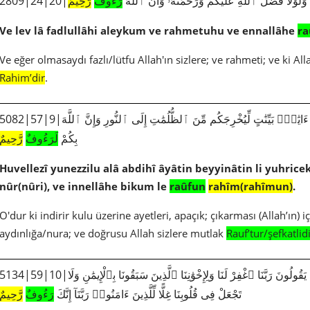
2809|24|20|وَلَوْلَا فَضْلُ ٱللَّهِ عَلَيْكُمْ وَرَحْمَتُهُۥ وَأَنَّ ٱللَّهَ
رَءُوفٌ
رَّحِيمٌ
Ve lev lâ fadlullâhi aleykum ve rahmetuhu ve ennallâhe
ra
Ve eğer olmasaydı fazlı/lütfu Allah'ın sizlere; ve rahmeti; ve ki Al
Rahim’dir
.
082|57|9|هُوَ ٱلَّذِى يُنَزِّلُ عَلَىٰ عَبْدِهِۦٓ ءَايَٰتٍۭ بَيِّنَٰتٍ لِّيُخْرِجَكُم مِّنَ ٱلظُّلُمَٰتِ إِلَى ٱلنُّورِ وَإِنَّ ٱللَّهَ
بِكُمْ
لَرَءُوفٌ
رَّحِيمٌ
Huvellezî yunezzilu alâ abdihî âyâtin beyyinâtin li yuhric
nûr(nûri), ve innellâhe bikum le
raûfun
rahîm(rahîmun)
.
O'dur ki indirir kulu üzerine ayetleri, apaçık; çıkarması (Allah’ın) i
aydınlığa/nura; ve doğrusu Allah sizlere mutlak
Rauf’tur/şefkatlid
134|59|10|وَٱلَّذِينَ جَآءُو مِنۢ بَعْدِهِمْ يَقُولُونَ رَبَّنَا ٱغْفِرْ لَنَا وَلِإِخْوَٰنِنَا ٱلَّذِينَ سَبَقُونَا بِٱلْإِيمَٰنِ وَلَا
تَجْعَلْ فِى قُلُوبِنَا غِلًّا لِّلَّذِينَ ءَامَنُوا۟ رَبَّنَآ إِنَّكَ
رَءُوفٌ
رَّحِيمٌ