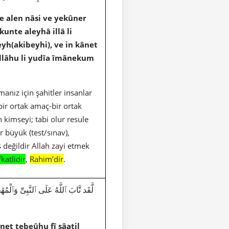
 alen nâsi ve yekûner
unte aleyhâ illâ li
h(akibeyhi), ve in kânet
allâhu li yudîa îmânekum
manız için şahitler insanlar
/bir ortak amaç-bir ortak
 kimseyi; tabi olur resule
 büyük (test/sınav),
 değildir Allah zayi etmek
katlidir
,
Rahim’dir
.
net tebeûhu fî sâatil