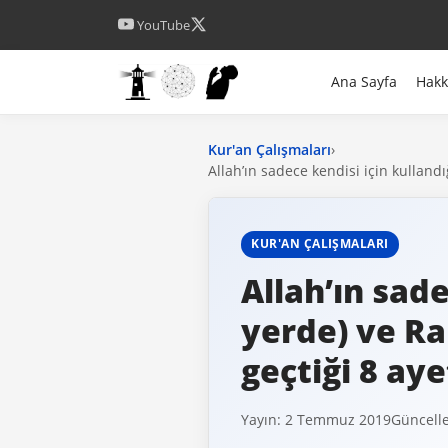
YouTube
Ana Sayfa
Hak
Kur'an Çalışmaları
›
Allah’ın sadece kendisi için kulland
KUR'AN ÇALIŞMALARI
Allah’ın sad
yerde) ve Ra
geçtiği 8 ay
Yayın: 2 Temmuz 2019
Güncelle