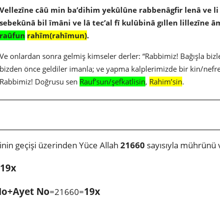
Vellezîne câû min ba’dihim yekûlûne rabbenâgfir lenâ ve li
sebekûnâ bil îmâni ve lâ tec’al fî kulûbinâ gıllen lillezîn
raûfun
rahîm(rahîmun)
.
Ve onlardan sonra gelmiş kimseler derler: “Rabbimiz! Bağışla bizle
bizden önce geldiler imanla; ve yapma kalplerimizde bir kin/nefre
Rabbimiz! Doğrusu sen
Rauf’sun/şefkatlisin
,
Rahim’sin
.
nin geçişi üzerinden Yüce Allah
21660
sayısıyla mührünü
19x
No+Ayet No
19x
=21660=