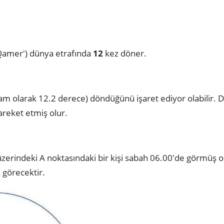
 ('Qamer') dünya etrafında
12
kez döner.
m olarak 12.2 derece) döndüğünü işaret ediyor olabilir. D
reket etmiş olur.
erindeki A noktasındaki bir kişi sabah 06.00'de görmüş ol
 görecektir.