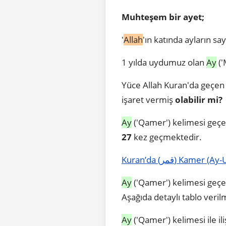
Muhteşem bir ayet;
'
Allah
'ın katında ayların say
1 yılda uydumuz olan
Ay
('
Yüce Allah Kuran'da geçe
işaret vermiş
olabilir mi?
Ay
('Qamer') kelimesi geç
27
kez geçmektedir.
Kuran’da (قمر) Ka
Ay
('Qamer') kelimesi geçe
Aşağıda detaylı tablo verilm
Ay
('Qamer') kelimesi ile ili