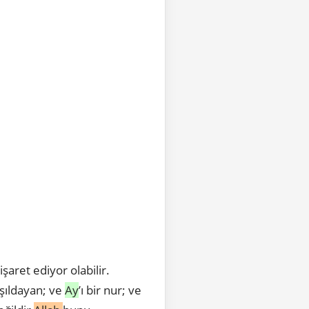
 işaret ediyor olabilir.
ışıldayan; ve
Ay
’ı bir nur; ve