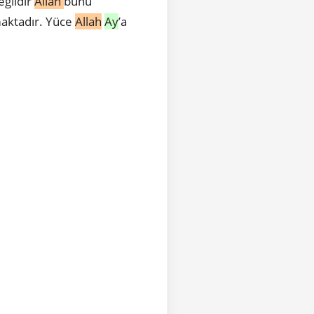
eğildir
Allah
bunu
lmaktadır. Yüce
Allah
Ay
’a