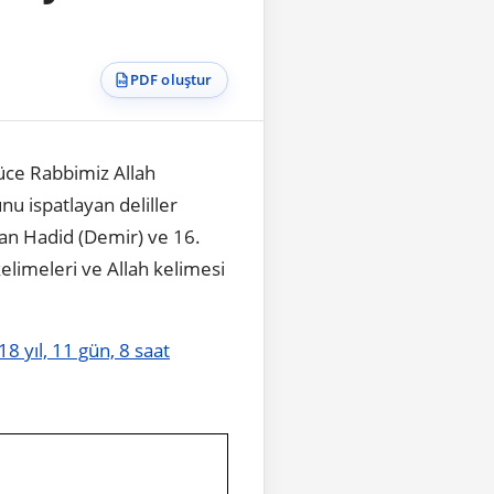
PDF oluştur
ce Rabbimiz Allah
u ispatlayan deliller
lan Hadid (Demir) ve 16.
elimeleri ve Allah kelimesi
8 yıl, 11 gün, 8 saat