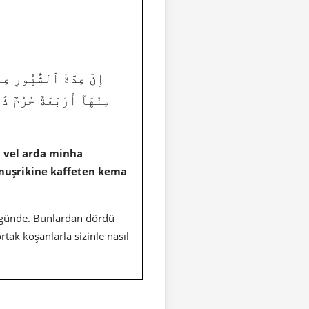
9|36|إِنَّ عِدَّةَ ٱلشُّهُورِ عِندَ
مِنْهَآ أَرْبَعَةٌ حُرُمٌ ذ
i vel arda minha
 muşrikine kaffeten kema
ğı günde. Bunlardan dördü
tak koşanlarla sizinle nasıl