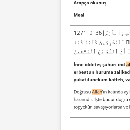
Arapça okunuş
Meal
ٰتِ وَٱلْأَرْضَ
ا۟ ٱلْمُشْرِكِينَ كَآفَّةً كَمَا
۟ أَنَّ ٱللَّهَ مَعَ ٱلْمُتَّقِينَ
İnne iddeteş şuhuri ind
a
erbeatun huruma zaliked 
yukatilunekum kaffeh, v
Doğrusu
Allah
'ın katında ay
haramdır. İşte budur doğru d
topyekûn savaşıyorlarsa ve b