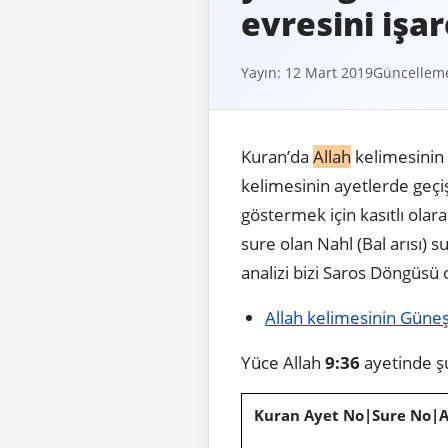
evresini işa
Yayın: 12 Mart 2019
Güncelleme
Kuran’da
Allah
kelimesinin
kelimesinin ayetlerde geçi
göstermek için kasıtlı ola
sure olan Nahl (Bal arısı)
analizi bizi Saros Döngüsü
Allah kelimesinin Güneş 
Yüce Allah
9:36
ayetinde ş
Kuran Ayet No|Sure No|