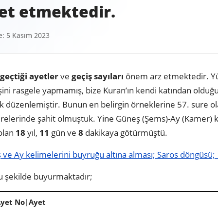
ret etmektedir.
: 5 Kasım 2023
geçtiği ayetler
ve
geçiş sayıları
önem arz etmektedir. Yü
şini rasgele yapmamış, bize Kuran’ın kendi katından olduğun
rak düzenlemiştir. Bunun en belirgin örneklerine 57. sure o
 surelerinde şahit olmuştuk. Yine Güneş (Şems)-Ay (Kamer) k
 olan
18
yıl,
11
gün ve
8
dakikaya götürmüştü.
ve Ay kelimelerini buyruğu altına alması; Saros döngüsü; 1
u şekilde buyurmaktadır;
Ayet No|Ayet