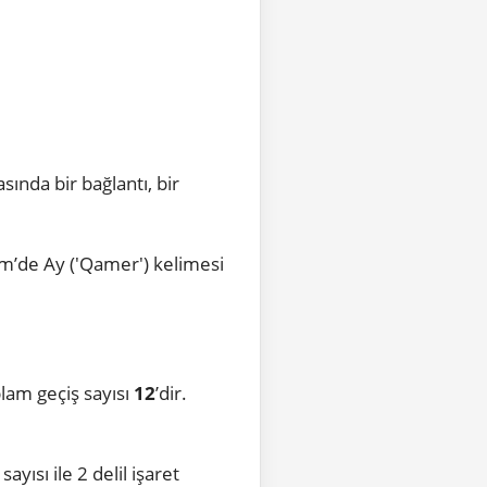
sında bir bağlantı, bir
im’de Ay ('Qamer') kelimesi
lam geçiş sayısı
12
’dir.
yısı ile 2 delil işaret