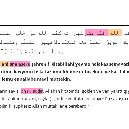
1271|
ٱللَّهِ
ٱثْنَا عَشَرَ
شَهْرًا فِى كِتَٰبِ ٱللَّهِ يَوْمَ خَلَقَ ٱلسَّمَٰوَ
َٰلِكَ ٱلدِّينُ ٱلْقَيِّمُ فَلَا تَظْلِمُوا۟ فِيهِنَّ أَنفُسَكُمْ وَقَٰتِلُو
يُقَٰتِلُونَكُمْ كَآفَّةً وَٱعْلَمُوٓا
llahi
sna aşere
şehren fi kitabillahi yevme halakas semavat
dinul kayyimu fe la tazlimu fihinne enfusekum ve katilul
a'lemu ennallahe meal muttekin.
ların sayısı
on iki aydır
. Allah'ın kitabında, gökleri ve yeri yarattı
in. Zulmetmeyin (o aylar) içinde kendinize ve topyekûn savaşın or
ilin ki şüphesiz Allah muttakilerle beraberdir.