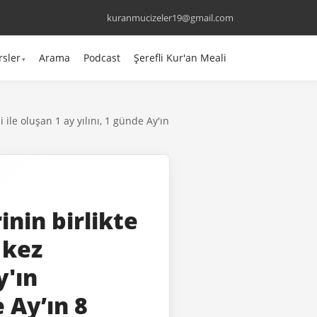
kuranmucizeler19@gmail.com
rsler
Arama
Podcast
Şerefli Kur'an Meali
 ile oluşan 1 ay yılını, 1 günde Ay'ın
inin birlikte
 kez
y'ın
 Ay’ın 8