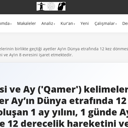
kımda
Makaleler
Analiz
Kur'an
Yeni
Çalışmalar
De
lerinin birlikte geçtiği ayetler Ay’ın Dünya etrafında 12 kez dönmesi
 ve Ay’ın 8 evresini işaret etmektedir.
si ve Ay ('Qamer') kelimeler
ler Ay’ın Dünya etrafında 12
luşan 1 ay yılını, 1 günde A
 12 derecelik hareketini ve