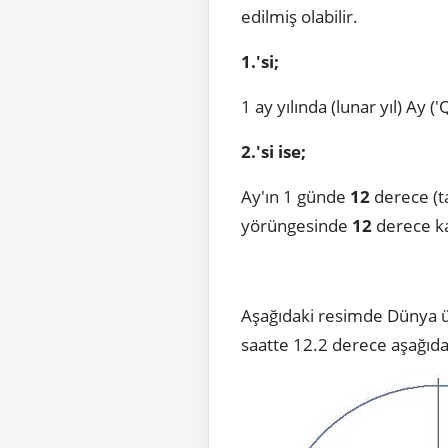
edilmiş olabilir.
1.'si;
1 ay yılında (lunar yıl) Ay
2.'si ise;
Ay'ın 1 günde
12
derece (ta
yörüngesinde
12
derece ka
Aşağıdaki resimde Dünya üz
saatte 12.2 derece aşağıda