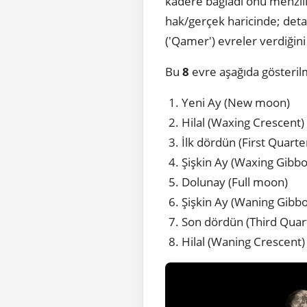
kadere bağladı onu menzille
hak/gerçek haricinde; detay
('Qamer') evreler verdiğini
Bu
8
evre aşağıda gösterilm
Yeni Ay (New moon)
Hilal (Waxing Crescent)
İlk dördün (First Quarte
Şişkin Ay (Waxing Gibb
Dolunay (Full moon)
Şişkin Ay (Waning Gibb
Son dördün (Third Quar
Hilal (Waning Crescent)