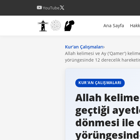
YouTube
Ana Sayfa
Hak
Kur'an Çalışmaları
›
Allah kelimesi ve Ay ('Qamer') kelime
yörüngesinde 12 derecelik hareketini
KUR'AN ÇALIŞMALARI
Allah kelime
geçtiği ayet
dönmesi ile o
yörüngesinde