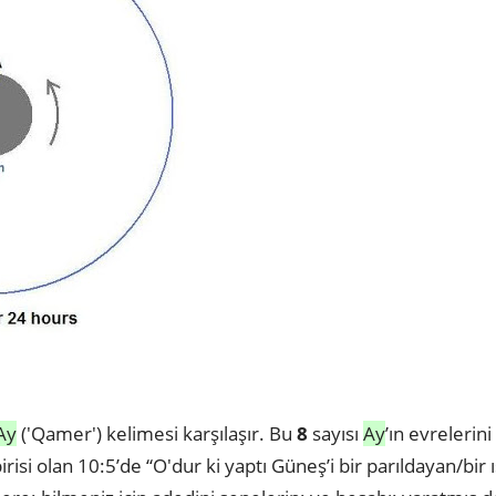
Ay
('Qamer') kelimesi karşılaşır. Bu
8
sayısı
Ay
’ın evrelerini
risi olan 10:5’de “O'dur ki yaptı Güneş’i bir parıldayan/bir 