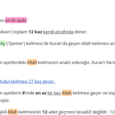
ısı
on iki aydır
.'
Moon') toplam
12 kez
kendi etrafında
döner.
n
Ay
('Qamer') kelimesi ile Kuran'da geçen Allah kelimesi ara
en ayetlerdeki
Allah
kelimesini analiz edeceğiz. Kuran’ı Ker
mer (Ay-Uydu) kelimesi 27 kez geçer.
n ayetlerin
8
’inde
en az
bir kez
Allah
kelimesi geçer ve top
iştir.
şkili
Allah
kelimesinin
12
adet geçmesi tesadüf değildir. 12 sa