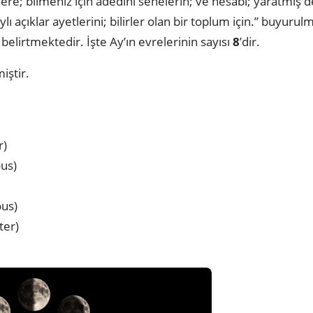
re; bilmeniz için adedini senelerin; ve hesabı; yaratmış d
lı açıklar ayetlerini; bilirler olan bir toplum için.” buyuru
 belirtmektedir. İşte Ay’ın evrelerinin sayısı
8
’dir.
iştir.
r)
ous)
ous)
ter)