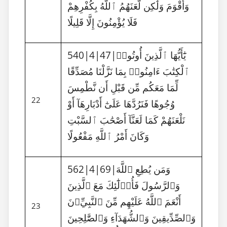
وَأَقْوَمَ وَلَٰكِن لَّعَنَهُمُ ٱللَّهُ بِكُفْرِهِمْ
فَلَا يُؤْمِنُونَ إِلَّا قَلِيلًا
540|4|47|يَٰٓأَيُّهَا ٱلَّذِينَ أُوتُوا۟
ٱلْكِتَٰبَ ءَامِنُوا۟ بِمَا نَزَّلْنَا مُصَدِّقًا
لِّمَا مَعَكُم مِّن قَبْلِ أَن نَّطْمِسَ
22
وُجُوهًا فَنَرُدَّهَا عَلَىٰٓ أَدْبَارِهَآ أَوْ
نَلْعَنَهُمْ كَمَا لَعَنَّآ أَصْحَٰبَ ٱلسَّبْتِ
وَكَانَ أَمْرُ ٱللَّهِ مَفْعُولًا
562|4|69|وَمَن يُطِعِ ٱللَّهَ
وَٱلرَّسُولَ فَأُو۟لَٰٓئِكَ مَعَ ٱلَّذِينَ
أَنْعَمَ ٱللَّهُ عَلَيْهِم مِّنَ ٱلنَّبِيِّۦنَ
23
وَٱلصِّدِّيقِينَ وَٱلشُّهَدَآءِ وَٱلصَّٰلِحِينَ