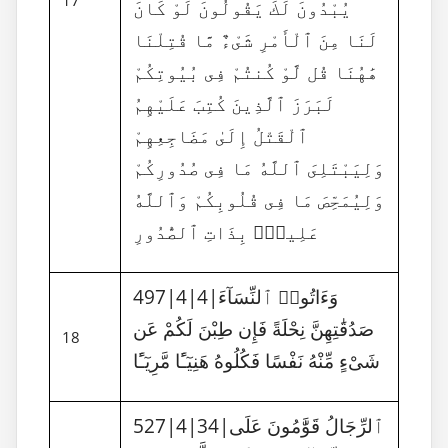
17
يُبْدُونَ لَكَ يَقُولُونَ لَوْ كَانَ
لَنَا مِنَ ٱلْأَمْرِ شَىْءٌ مَّا قُتِلْنَا
هَٰهُنَا قُل لَّوْ كُنتُمْ فِى بُيُوتِكُمْ
لَبَرَزَ ٱلَّذِينَ كُتِبَ عَلَيْهِمُ
ٱلْقَتْلُ إِلَىٰ مَضَاجِعِهِمْ
وَلِيَبْتَلِىَ ٱللَّهُ مَا فِى صُدُورِكُمْ
وَلِيُمَحِّصَ مَا فِى قُلُوبِكُمْ وَٱللَّهُ
عَلِيمٌۢ بِذَاتِ ٱلصُّدُورِ
497|4|4|وَءَاتُوا۟ ٱلنِّسَآءَ
صَدُقَٰتِهِنَّ نِحْلَةً فَإِن طِبْنَ لَكُمْ عَن
18
شَىْءٍ مِّنْهُ نَفْسًا فَكُلُوهُ هَنِيٓـًٔا مَّرِيٓـًٔا
527|4|34|ٱلرِّجَالُ قَوَّٰمُونَ عَلَى