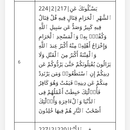
224|2|217|يَسْـَٔلُونَكَ عَنِ
ٱلشَّهْرِ ٱلْحَرَامِ قِتَالٍ فِيهِ قُلْ قِتَالٌ
فِيهِ كَبِيرٌ وَصَدٌّ عَن سَبِيلِ ٱللَّهِ
وَكُفْرٌۢ بِهِۦ وَٱلْمَسْجِدِ ٱلْحَرَامِ
وَإِخْرَاجُ أَهْلِهِۦ مِنْهُ أَكْبَرُ عِندَ ٱللَّهِ
وَٱلْفِتْنَةُ أَكْبَرُ مِنَ ٱلْقَتْلِ وَلَا
6
يَزَالُونَ يُقَٰتِلُونَكُمْ حَتَّىٰ يَرُدُّوكُمْ عَن
دِينِكُمْ إِنِ ٱسْتَطَٰعُوا۟ وَمَن يَرْتَدِدْ
مِنكُمْ عَن دِينِهِۦ فَيَمُتْ وَهُوَ كَافِرٌ
فَأُو۟لَٰٓئِكَ حَبِطَتْ أَعْمَٰلُهُمْ فِى
ٱلدُّنْيَا وَٱلْءَاخِرَةِ وَأُو۟لَٰٓئِكَ
أَصْحَٰبُ ٱلنَّارِ هُمْ فِيهَا خَٰلِدُونَ
227|2|220|فِى ٱلدُّنْيَا