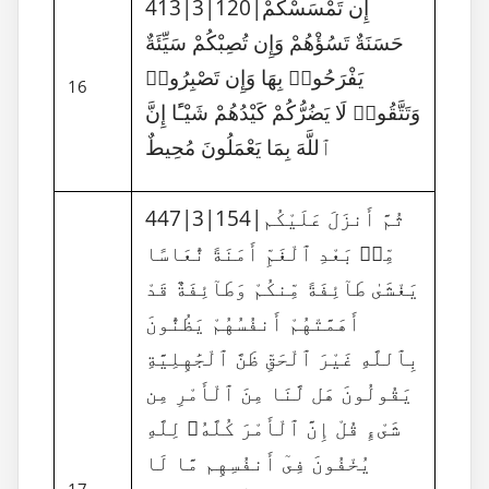
413|3|120|إِن تَمْسَسْكُمْ
حَسَنَةٌ تَسُؤْهُمْ وَإِن تُصِبْكُمْ سَيِّئَةٌ
يَفْرَحُوا۟ بِهَا وَإِن تَصْبِرُوا۟
16
وَتَتَّقُوا۟ لَا يَضُرُّكُمْ كَيْدُهُمْ شَيْـًٔا إِنَّ
ٱللَّهَ بِمَا يَعْمَلُونَ مُحِيطٌ
447|3|154|ثُمَّ أَنزَلَ عَلَيْكُم
مِّنۢ بَعْدِ ٱلْغَمِّ أَمَنَةً نُّعَاسًا
يَغْشَىٰ طَآئِفَةً مِّنكُمْ وَطَآئِفَةٌ قَدْ
أَهَمَّتْهُمْ أَنفُسُهُمْ يَظُنُّونَ
بِٱللَّهِ غَيْرَ ٱلْحَقِّ ظَنَّ ٱلْجَٰهِلِيَّةِ
يَقُولُونَ هَل لَّنَا مِنَ ٱلْأَمْرِ مِن
شَىْءٍ قُلْ إِنَّ ٱلْأَمْرَ كُلَّهُۥ لِلَّهِ
يُخْفُونَ فِىٓ أَنفُسِهِم مَّا لَا