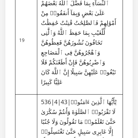
ٱلنِّسَآءِ بِمَا فَضَّلَ ٱللَّهُ بَعْضَهُمْ
عَلَىٰ بَعْضٍ وَبِمَآ أَنفَقُوا۟ مِنْ
أَمْوَٰلِهِمْ فَٱلصَّٰلِحَٰتُ قَٰنِتَٰتٌ حَٰفِظَٰتٌ
لِّلْغَيْبِ بِمَا حَفِظَ ٱللَّهُ وَٱلَّٰتِى
19
تَخَافُونَ نُشُوزَهُنَّ فَعِظُوهُنَّ
وَٱهْجُرُوهُنَّ فِى ٱلْمَضَاجِعِ
وَٱضْرِبُوهُنَّ فَإِنْ أَطَعْنَكُمْ فَلَا
تَبْغُوا۟ عَلَيْهِنَّ سَبِيلًا إِنَّ ٱللَّهَ كَانَ
عَلِيًّا كَبِيرًا
536|4|43|يَٰٓأَيُّهَا ٱلَّذِينَ ءَامَنُوا۟
لَا تَقْرَبُوا۟ ٱلصَّلَوٰةَ وَأَنتُمْ سُكَٰرَىٰ
حَتَّىٰ تَعْلَمُوا۟ مَا تَقُولُونَ وَلَا جُنُبًا
إِلَّا عَابِرِى سَبِيلٍ حَتَّىٰ تَغْتَسِلُوا۟