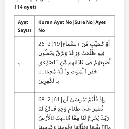
114 ayet
)
Ayet
Kuran Ayet No|Sure No|Ayet
Sayısı
No
26|2|19|أَوْ كَصَيِّبٍ مِّنَ ٱلسَّمَآءِ
فِيهِ ظُلُمَٰتٌ وَرَعْدٌ وَبَرْقٌ يَجْعَلُونَ
أَصَٰبِعَهُمْ فِىٓ ءَاذَانِهِم مِّنَ ٱلصَّوَٰعِقِ
1
حَذَرَ ٱلْمَوْتِ وَٱللَّهُ مُحِيطٌۢ
بِٱلْكَٰفِرِينَ
68|2|61|وَإِذْ قُلْتُمْ يَٰمُوسَىٰ لَن
نَّصْبِرَ عَلَىٰ طَعَامٍ وَٰحِدٍ فَٱدْعُ لَنَا
رَبَّكَ يُخْرِجْ لَنَا مِمَّا تُنۢبِتُ ٱلْأَرْضُ
مِنۢ بَقْلِهَا وَقِثَّآئِهَا وَفُومِهَا وَعَدَسِهَا