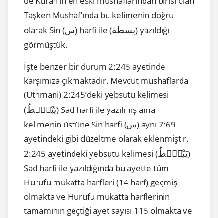
de Kuran’ın en eski mushaflarından birisi olan
Taşken Mushaf’ında bu kelimenin doğru
بسطة
) yazıldığı
olarak Sin (س) harfi ile (
görmüştük.
İşte benzer bir durum 2:245 ayetinde
karşımıza çıkmaktadır. Mevcut mushaflarda
(Uthmani) 2:245’deki yebsutu kelimesi
يَبْصُۜطُ
(
) Sad harfi ile yazılmış ama
kelimenin üstüne Sin harfi (س) aynı 7:69
ayetindeki gibi düzeltme olarak eklenmiştir.
يَبْصُۜطُ
2:245 ayetindeki yebsutu kelimesi (
)
Sad harfi ile yazıldığında bu ayette tüm
Hurufu mukatta harfleri (14 harf) geçmiş
olmakta ve Hurufu mukatta harflerinin
tamamının geçtiği ayet sayısı 115 olmakta ve