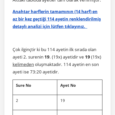
Anahtar harflerin tamamının (14 harf) en
az bir kez geçtiği 114 ayetin renklendirilmiş
detaylı analizi için lütfen tıklayınız.
Çok ilginçtir ki bu 114 ayetin ilk sırada olan
ayeti 2. surenin
19
. (19x) ayetidir ve
19
(19x)
kelimeden
oluşmaktadır. 114 ayetin en son
ayeti ise 73:20 ayetidir.
Sure No
Ayet No
2
19