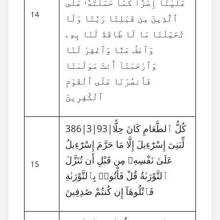
عَلَيْنَآ إِصْرًا كَمَا حَمَلْتَهُۥ عَلَى
14
ٱلَّذِينَ مِن قَبْلِنَا رَبَّنَا وَلَا
تُحَمِّلْنَا مَا لَا طَاقَةَ لَنَا بِهِۦ
وَٱعْفُ عَنَّا وَٱغْفِرْ لَنَا
وَٱرْحَمْنَآ أَنتَ مَوْلَىٰنَا
فَٱنصُرْنَا عَلَى ٱلْقَوْمِ
ٱلْكَٰفِرِينَ
386|3|93|كُلُّ ٱلطَّعَامِ كَانَ حِلًّا
لِّبَنِىٓ إِسْرَٰٓءِيلَ إِلَّا مَا حَرَّمَ إِسْرَٰٓءِيلُ
عَلَىٰ نَفْسِهِۦ مِن قَبْلِ أَن تُنَزَّلَ
15
ٱلتَّوْرَىٰةُ قُلْ فَأْتُوا۟ بِٱلتَّوْرَىٰةِ
فَٱتْلُوهَآ إِن كُنتُمْ صَٰدِقِينَ