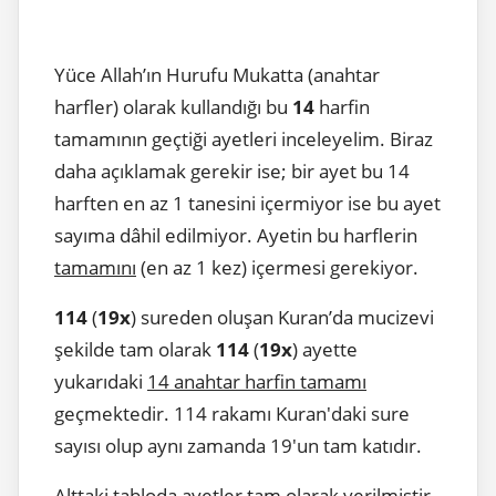
Yüce Allah’ın Hurufu Mukatta (anahtar
harfler) olarak kullandığı bu
14
harfin
tamamının geçtiği ayetleri inceleyelim. Biraz
daha açıklamak gerekir ise; bir ayet bu 14
harften en az 1 tanesini içermiyor ise bu ayet
sayıma dâhil edilmiyor. Ayetin bu harflerin
tamamını
(en az 1 kez) içermesi gerekiyor.
114
(
19x
) sureden oluşan Kuran’da mucizevi
şekilde tam olarak
114
(
19x
) ayette
yukarıdaki
14 anahtar harfin tamamı
geçmektedir. 114 rakamı Kuran'daki sure
sayısı olup aynı zamanda 19'un tam katıdır.
Alttaki tabloda ayetler tam olarak verilmiştir.