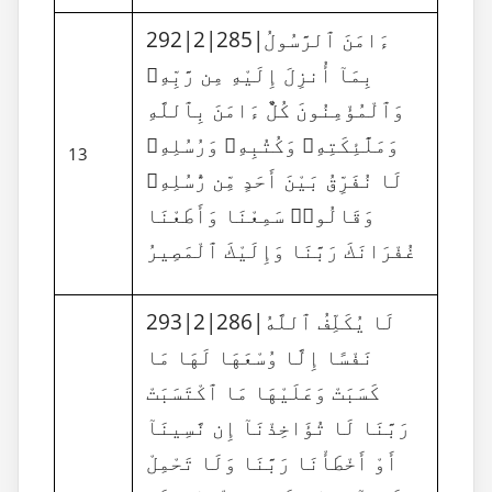
292|2|285|ءَامَنَ ٱلرَّسُولُ
بِمَآ أُنزِلَ إِلَيْهِ مِن رَّبِّهِۦ
وَٱلْمُؤْمِنُونَ كُلٌّ ءَامَنَ بِٱللَّهِ
وَمَلَٰٓئِكَتِهِۦ وَكُتُبِهِۦ وَرُسُلِهِۦ
13
لَا نُفَرِّقُ بَيْنَ أَحَدٍ مِّن رُّسُلِهِۦ
وَقَالُوا۟ سَمِعْنَا وَأَطَعْنَا
غُفْرَانَكَ رَبَّنَا وَإِلَيْكَ ٱلْمَصِيرُ
293|2|286|لَا يُكَلِّفُ ٱللَّهُ
نَفْسًا إِلَّا وُسْعَهَا لَهَا مَا
كَسَبَتْ وَعَلَيْهَا مَا ٱكْتَسَبَتْ
رَبَّنَا لَا تُؤَاخِذْنَآ إِن نَّسِينَآ
أَوْ أَخْطَأْنَا رَبَّنَا وَلَا تَحْمِلْ