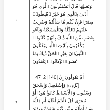
وَبَصَلِهَا قَالَ أَتَسْتَبْدِلُونَ ٱلَّذِى هُوَ
أَدْنَىٰ بِٱلَّذِى هُوَ خَيْرٌ ٱهْبِطُوا۟
2
مِصْرًا فَإِنَّ لَكُم مَّا سَأَلْتُمْ وَضُرِبَتْ
عَلَيْهِمُ ٱلذِّلَّةُ وَٱلْمَسْكَنَةُ وَبَآءُو
بِغَضَبٍ مِّنَ ٱللَّهِ ذَٰلِكَ بِأَنَّهُمْ كَانُوا۟
يَكْفُرُونَ بِـَٔايَٰتِ ٱللَّهِ وَيَقْتُلُونَ
ٱلنَّبِيِّۦنَ بِغَيْرِ ٱلْحَقِّ ذَٰلِكَ بِمَا
عَصَوا۟ وَّكَانُوا۟ يَعْتَدُونَ
147|2|140|أَمْ تَقُولُونَ إِنَّ
إِبْرَٰهِۦمَ وَإِسْمَٰعِيلَ وَإِسْحَٰقَ
وَيَعْقُوبَ وَٱلْأَسْبَاطَ كَانُوا۟ هُودًا أَوْ
نَصَٰرَىٰ قُلْ ءَأَنتُمْ أَعْلَمُ أَمِ ٱللَّهُ
3
وَمَنْ أَظْلَمُ مِمَّن كَتَمَ شَهَٰدَةً عِندَهُۥ