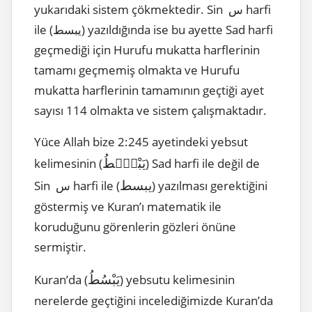
yukarıdaki sistem çökmektedir. Sin س harfi
ile (يبسط) yazıldığında ise bu ayette Sad harfi
geçmediği için Hurufu mukatta harflerinin
tamamı geçmemiş olmakta ve Hurufu
mukatta harflerinin tamamının geçtiği ayet
sayısı 114 olmakta ve sistem çalışmaktadır.
Yüce Allah bize 2:245 ayetindeki yebsut
يَبْصُۜطُ
kelimesinin (
) Sad harfi ile değil de
يبسط
) yazılması gerektiğini
Sin س harfi ile (
göstermiş ve Kuran’ı matematik ile
koruduğunu görenlerin gözleri önüne
sermiştir.
يَبْسُطُ
Kuran’da (
) yebsutu kelimesinin
nerelerde geçtiğini incelediğimizde Kuran’da