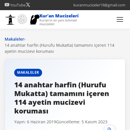
YouTube
kuranmucizeler19@gmail.com
Kur'an Mucizeleri
Kur'an'ın en yeni bilimsel
mucizeleri
Makaleler
›
14 anahtar harfin (Hurufu Mukatta) tamamını içeren 114
ayetin mucizevi koruması
MAKALELER
14 anahtar harfin (Hurufu
Mukatta) tamamını içeren
114 ayetin mucizevi
koruması
Yayın: 6 Haziran 2019
Güncelleme: 5 Kasım 2023