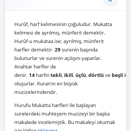
Hurûf, harf kelimesinin çoğuludur. Mukatta
kelimesi de ayrılmış, münferit demektir.
Hurûf-u mukataa ise; ayrılmış, münferit
harfler demektir.
29
surenin başında
bulunurlar ve surenin açılışını yaparlar.
Anahtar harfler de
denir.
14
harfin
tekli
,
ikili
,
üçlü
,
dörtlü
ve
beşli
kul
oluşurlar. Kuran’ın en büyük
mucizelerindendir.
Hurufu Mukatta harfleri ile başlayan
surelerdeki muhteşem mucizeyi bir başka
makalede incelemiştik. Bu makaleyi okumak
için lütfen
tıklayınız
.