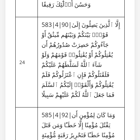
وَحَسُنَ أُو۟لَٰٓئِكَ رَفِيقًا
583|4|90|إِلَّا ٱلَّذِينَ يَصِلُونَ إِلَىٰ
قَوْمٍۭ بَيْنَكُمْ وَبَيْنَهُم مِّيثَٰقٌ أَوْ
جَآءُوكُمْ حَصِرَتْ صُدُورُهُمْ أَن
يُقَٰتِلُوكُمْ أَوْ يُقَٰتِلُوا۟ قَوْمَهُمْ وَلَوْ
24
شَآءَ ٱللَّهُ لَسَلَّطَهُمْ عَلَيْكُمْ
فَلَقَٰتَلُوكُمْ فَإِنِ ٱعْتَزَلُوكُمْ فَلَمْ
يُقَٰتِلُوكُمْ وَأَلْقَوْا۟ إِلَيْكُمُ ٱلسَّلَمَ
فَمَا جَعَلَ ٱللَّهُ لَكُمْ عَلَيْهِمْ سَبِيلًا
585|4|92|وَمَا كَانَ لِمُؤْمِنٍ أَن
يَقْتُلَ مُؤْمِنًا إِلَّا خَطَـًٔا وَمَن قَتَلَ
مُؤْمِنًا خَطَـًٔا فَتَحْرِيرُ رَقَبَةٍ مُّؤْمِنَةٍ