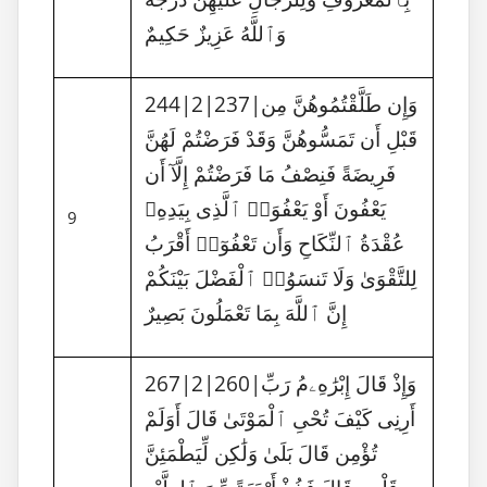
وَٱللَّهُ عَزِيزٌ حَكِيمٌ
244|2|237|وَإِن طَلَّقْتُمُوهُنَّ مِن
قَبْلِ أَن تَمَسُّوهُنَّ وَقَدْ فَرَضْتُمْ لَهُنَّ
فَرِيضَةً فَنِصْفُ مَا فَرَضْتُمْ إِلَّآ أَن
يَعْفُونَ أَوْ يَعْفُوَا۟ ٱلَّذِى بِيَدِهِۦ
9
عُقْدَةُ ٱلنِّكَاحِ وَأَن تَعْفُوٓا۟ أَقْرَبُ
لِلتَّقْوَىٰ وَلَا تَنسَوُا۟ ٱلْفَضْلَ بَيْنَكُمْ
إِنَّ ٱللَّهَ بِمَا تَعْمَلُونَ بَصِيرٌ
267|2|260|وَإِذْ قَالَ إِبْرَٰهِۦمُ رَبِّ
أَرِنِى كَيْفَ تُحْىِ ٱلْمَوْتَىٰ قَالَ أَوَلَمْ
تُؤْمِن قَالَ بَلَىٰ وَلَٰكِن لِّيَطْمَئِنَّ