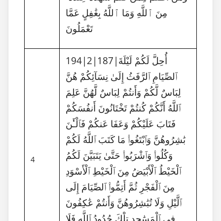
مِنَ ٱللَّهِ وَمَا ٱللَّهُ بِغَٰفِلٍ عَمَّا
تَعْمَلُونَ
194|2|187|أُحِلَّ لَكُمْ لَيْلَةَ
ٱلصِّيَامِ ٱلرَّفَثُ إِلَىٰ نِسَآئِكُمْ هُنَّ
لِبَاسٌ لَّكُمْ وَأَنتُمْ لِبَاسٌ لَّهُنَّ عَلِمَ
ٱللَّهُ أَنَّكُمْ كُنتُمْ تَخْتَانُونَ أَنفُسَكُمْ
فَتَابَ عَلَيْكُمْ وَعَفَا عَنكُمْ فَٱلْـَٰٔنَ
بَٰشِرُوهُنَّ وَٱبْتَغُوا۟ مَا كَتَبَ ٱللَّهُ لَكُمْ
وَكُلُوا۟ وَٱشْرَبُوا۟ حَتَّىٰ يَتَبَيَّنَ لَكُمُ
4
ٱلْخَيْطُ ٱلْأَبْيَضُ مِنَ ٱلْخَيْطِ ٱلْأَسْوَدِ
مِنَ ٱلْفَجْرِ ثُمَّ أَتِمُّوا۟ ٱلصِّيَامَ إِلَى
ٱلَّيْلِ وَلَا تُبَٰشِرُوهُنَّ وَأَنتُمْ عَٰكِفُونَ
فِى ٱلْمَسَٰجِدِ تِلْكَ حُدُودُ ٱللَّهِ فَلَا