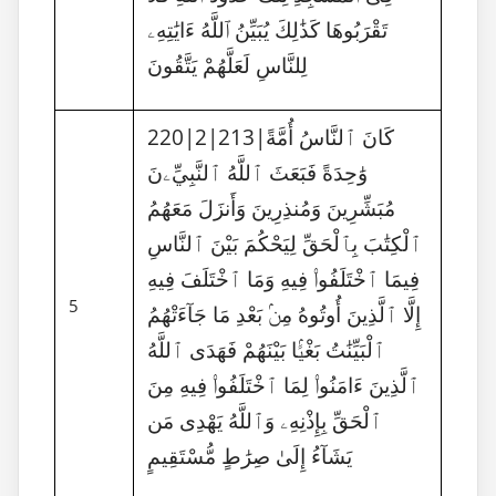
تَقْرَبُوهَا كَذَٰلِكَ يُبَيِّنُ ٱللَّهُ ءَايَٰتِهِۦ
لِلنَّاسِ لَعَلَّهُمْ يَتَّقُونَ
220|2|213|كَانَ ٱلنَّاسُ أُمَّةً
وَٰحِدَةً فَبَعَثَ ٱللَّهُ ٱلنَّبِيِّۦنَ
مُبَشِّرِينَ وَمُنذِرِينَ وَأَنزَلَ مَعَهُمُ
ٱلْكِتَٰبَ بِٱلْحَقِّ لِيَحْكُمَ بَيْنَ ٱلنَّاسِ
فِيمَا ٱخْتَلَفُوا۟ فِيهِ وَمَا ٱخْتَلَفَ فِيهِ
5
إِلَّا ٱلَّذِينَ أُوتُوهُ مِنۢ بَعْدِ مَا جَآءَتْهُمُ
ٱلْبَيِّنَٰتُ بَغْيًۢا بَيْنَهُمْ فَهَدَى ٱللَّهُ
ٱلَّذِينَ ءَامَنُوا۟ لِمَا ٱخْتَلَفُوا۟ فِيهِ مِنَ
ٱلْحَقِّ بِإِذْنِهِۦ وَٱللَّهُ يَهْدِى مَن
يَشَآءُ إِلَىٰ صِرَٰطٍ مُّسْتَقِيمٍ