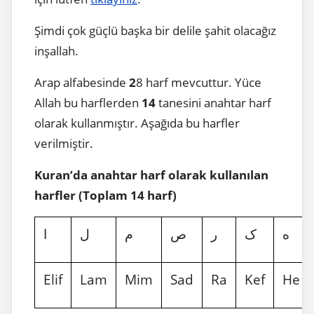
Şimdi çok güçlü başka bir delile şahit olacağız
inşallah.
Arap alfabesinde
2
8 harf mevcuttur. Yüce
Allah bu harflerden
14
tanesini anahtar harf
olarak kullanmıştır. Aşağıda bu harfler
verilmiştir.
Kuran’da anahtar harf olarak kullanılan
harfler (Toplam 14 harf)
ه
ک
ر
ص
م
ل
ا
Elif
Lam
Mim
Sad
Ra
Kef
He