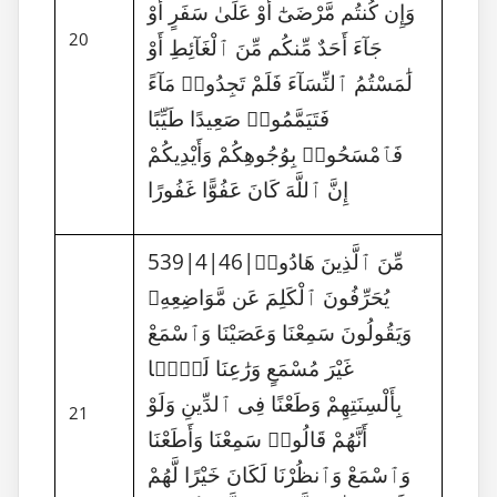
وَإِن كُنتُم مَّرْضَىٰٓ أَوْ عَلَىٰ سَفَرٍ أَوْ
20
جَآءَ أَحَدٌ مِّنكُم مِّنَ ٱلْغَآئِطِ أَوْ
لَٰمَسْتُمُ ٱلنِّسَآءَ فَلَمْ تَجِدُوا۟ مَآءً
فَتَيَمَّمُوا۟ صَعِيدًا طَيِّبًا
فَٱمْسَحُوا۟ بِوُجُوهِكُمْ وَأَيْدِيكُمْ
إِنَّ ٱللَّهَ كَانَ عَفُوًّا غَفُورًا
539|4|46|مِّنَ ٱلَّذِينَ هَادُوا۟
يُحَرِّفُونَ ٱلْكَلِمَ عَن مَّوَاضِعِهِۦ
وَيَقُولُونَ سَمِعْنَا وَعَصَيْنَا وَٱسْمَعْ
غَيْرَ مُسْمَعٍ وَرَٰعِنَا لَيًّۢا
بِأَلْسِنَتِهِمْ وَطَعْنًا فِى ٱلدِّينِ وَلَوْ
21
أَنَّهُمْ قَالُوا۟ سَمِعْنَا وَأَطَعْنَا
وَٱسْمَعْ وَٱنظُرْنَا لَكَانَ خَيْرًا لَّهُمْ