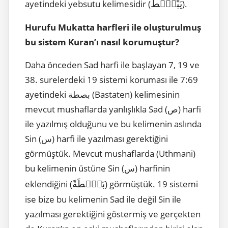
يَبْصُۜطُ
ayetindeki yebsutu kelimesidir (
).
Hurufu Mukatta harfleri ile oluşturulmuş
bu sistem Kuran’ı nasıl korumuştur?
Daha önceden Sad harfi ile başlayan 7, 19 ve
38. surelerdeki 19 sistemi koruması ile 7:69
ayetindeki بصطة (Bastaten) kelimesinin
mevcut mushaflarda yanlışlıkla Sad (ص) harfi
ile yazılmış olduğunu ve bu kelimenin aslında
Sin (س) harfi ile yazılması gerektiğini
görmüştük. Mevcut mushaflarda (Uthmani)
bu kelimenin üstüne Sin (س) harfinin
بَصْۜطَةً
eklendiğini (
) görmüştük. 19 sistemi
ise bize bu kelimenin Sad ile değil Sin ile
yazılması gerektiğini göstermiş ve gerçekten