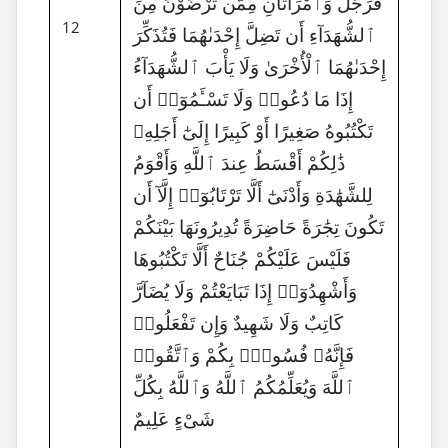
فَرَجُلٌ وَٱمْرَأَتَانِ مِمَّن تَرْضَوْنَ مِنَ
12
ٱلشُّهَدَآءِ أَن تَضِلَّ إِحْدَىٰهُمَا فَتُذَكِّرَ
إِحْدَىٰهُمَا ٱلْأُخْرَىٰ وَلَا يَأْبَ ٱلشُّهَدَآءُ
إِذَا مَا دُعُوا۟ وَلَا تَسْـَٔمُوٓا۟ أَن
تَكْتُبُوهُ صَغِيرًا أَوْ كَبِيرًا إِلَىٰٓ أَجَلِهِۦ
ذَٰلِكُمْ أَقْسَطُ عِندَ ٱللَّهِ وَأَقْوَمُ
لِلشَّهَٰدَةِ وَأَدْنَىٰٓ أَلَّا تَرْتَابُوٓا۟ إِلَّآ أَن
تَكُونَ تِجَٰرَةً حَاضِرَةً تُدِيرُونَهَا بَيْنَكُمْ
فَلَيْسَ عَلَيْكُمْ جُنَاحٌ أَلَّا تَكْتُبُوهَا
وَأَشْهِدُوٓا۟ إِذَا تَبَايَعْتُمْ وَلَا يُضَآرَّ
كَاتِبٌ وَلَا شَهِيدٌ وَإِن تَفْعَلُوا۟
فَإِنَّهُۥ فُسُوقٌۢ بِكُمْ وَٱتَّقُوا۟
ٱللَّهَ وَيُعَلِّمُكُمُ ٱللَّهُ وَٱللَّهُ بِكُلِّ
شَىْءٍ عَلِيمٌ