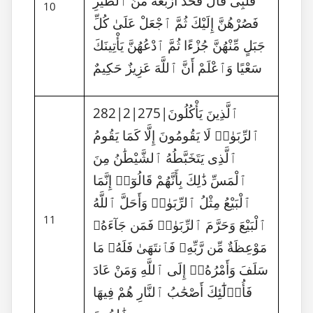
قَلْبِى قَالَ فَخُذْ أَرْبَعَةً مِّنَ ٱلطَّيْرِ
10
فَصُرْهُنَّ إِلَيْكَ ثُمَّ ٱجْعَلْ عَلَىٰ كُلِّ
جَبَلٍ مِّنْهُنَّ جُزْءًا ثُمَّ ٱدْعُهُنَّ يَأْتِينَكَ
سَعْيًا وَٱعْلَمْ أَنَّ ٱللَّهَ عَزِيزٌ حَكِيمٌ
282|2|275|ٱلَّذِينَ يَأْكُلُونَ
ٱلرِّبَوٰا۟ لَا يَقُومُونَ إِلَّا كَمَا يَقُومُ
ٱلَّذِى يَتَخَبَّطُهُ ٱلشَّيْطَٰنُ مِنَ
ٱلْمَسِّ ذَٰلِكَ بِأَنَّهُمْ قَالُوٓا۟ إِنَّمَا
ٱلْبَيْعُ مِثْلُ ٱلرِّبَوٰا۟ وَأَحَلَّ ٱللَّهُ
11
ٱلْبَيْعَ وَحَرَّمَ ٱلرِّبَوٰا۟ فَمَن جَآءَهُۥ
مَوْعِظَةٌ مِّن رَّبِّهِۦ فَٱنتَهَىٰ فَلَهُۥ مَا
سَلَفَ وَأَمْرُهُۥٓ إِلَى ٱللَّهِ وَمَنْ عَادَ
فَأُو۟لَٰٓئِكَ أَصْحَٰبُ ٱلنَّارِ هُمْ فِيهَا