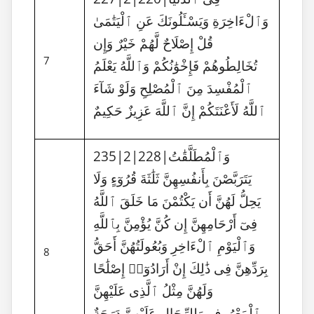
وَٱلْءَاخِرَةِ وَيَسْـَٔلُونَكَ عَنِ ٱلْيَتَٰمَىٰ
قُلْ إِصْلَاحٌ لَّهُمْ خَيْرٌ وَإِن
7
تُخَالِطُوهُمْ فَإِخْوَٰنُكُمْ وَٱللَّهُ يَعْلَمُ
ٱلْمُفْسِدَ مِنَ ٱلْمُصْلِحِ وَلَوْ شَآءَ
ٱللَّهُ لَأَعْنَتَكُمْ إِنَّ ٱللَّهَ عَزِيزٌ حَكِيمٌ
235|2|228|وَٱلْمُطَلَّقَٰتُ
يَتَرَبَّصْنَ بِأَنفُسِهِنَّ ثَلَٰثَةَ قُرُوٓءٍ وَلَا
يَحِلُّ لَهُنَّ أَن يَكْتُمْنَ مَا خَلَقَ ٱللَّهُ
فِىٓ أَرْحَامِهِنَّ إِن كُنَّ يُؤْمِنَّ بِٱللَّهِ
وَٱلْيَوْمِ ٱلْءَاخِرِ وَبُعُولَتُهُنَّ أَحَقُّ
8
بِرَدِّهِنَّ فِى ذَٰلِكَ إِنْ أَرَادُوٓا۟ إِصْلَٰحًا
وَلَهُنَّ مِثْلُ ٱلَّذِى عَلَيْهِنَّ
بِٱلْمَعْرُوفِ وَلِلرِّجَالِ عَلَيْهِنَّ دَرَجَةٌ