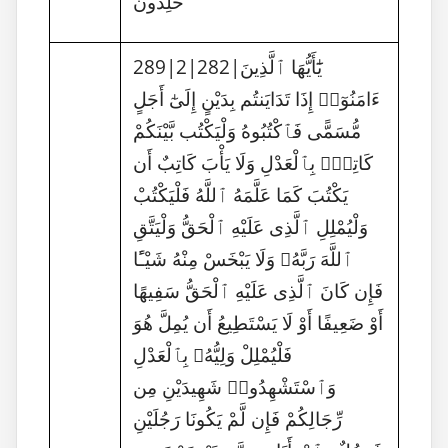
خَٰلِدُونَ
289|2|282|يَٰٓأَيُّهَا ٱلَّذِينَ
ءَامَنُوٓا۟ إِذَا تَدَايَنتُم بِدَيْنٍ إِلَىٰٓ أَجَلٍ
مُّسَمًّى فَٱكْتُبُوهُ وَلْيَكْتُب بَّيْنَكُمْ
كَاتِبٌۢ بِٱلْعَدْلِ وَلَا يَأْبَ كَاتِبٌ أَن
يَكْتُبَ كَمَا عَلَّمَهُ ٱللَّهُ فَلْيَكْتُبْ
وَلْيُمْلِلِ ٱلَّذِى عَلَيْهِ ٱلْحَقُّ وَلْيَتَّقِ
ٱللَّهَ رَبَّهُۥ وَلَا يَبْخَسْ مِنْهُ شَيْـًٔا
فَإِن كَانَ ٱلَّذِى عَلَيْهِ ٱلْحَقُّ سَفِيهًا
أَوْ ضَعِيفًا أَوْ لَا يَسْتَطِيعُ أَن يُمِلَّ هُوَ
فَلْيُمْلِلْ وَلِيُّهُۥ بِٱلْعَدْلِ
وَٱسْتَشْهِدُوا۟ شَهِيدَيْنِ مِن
رِّجَالِكُمْ فَإِن لَّمْ يَكُونَا رَجُلَيْنِ