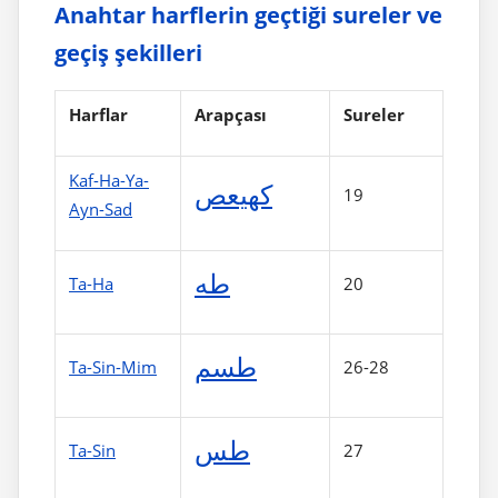
Anahtar harflerin geçtiği sureler ve
geçiş şekilleri
Harflar
Arapçası
Sureler
Kaf-Ha-Ya-
كهيعص
19
Ayn-Sad
طه
Ta-Ha
20
طسم
Ta-Sin-Mim
26-28
طس
Ta-Sin
27