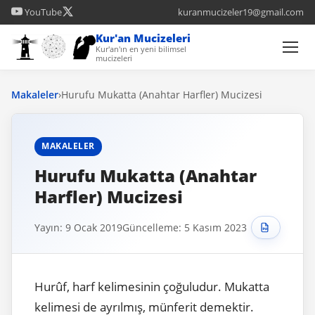
YouTube
kuranmucizeler19@gmail.com
Kur'an Mucizeleri
Kur'an'ın en yeni bilimsel
mucizeleri
Makaleler
›
Hurufu Mukatta (Anahtar Harfler) Mucizesi
MAKALELER
Hurufu Mukatta (Anahtar
Harfler) Mucizesi
Yayın: 9 Ocak 2019
Güncelleme: 5 Kasım 2023
Hurûf, harf kelimesinin çoğuludur. Mukatta
kelimesi de ayrılmış, münferit demektir.