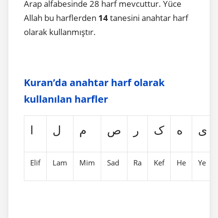
Arap alfabesinde 28 harf mevcuttur. Yüce
Allah bu harflerden
14
tanesini anahtar harf
olarak kullanmıştır.
Kuran’da anahtar harf olarak
kullanılan harfler
ی
ه
ک
ر
ص
م
ل
ا
Elif
Lam
Mim
Sad
Ra
Kef
He
Ye