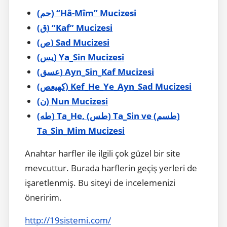
(حم) “Hâ-Mîm” Mucizesi
(ق) “Kaf” Mucizesi
(ص) Sad Mucizesi
(يس) Ya_Sin Mucizesi
(عسق) Ayn_Sin_Kaf Mucizesi
(كهيعص) Kef_He_Ye_Ayn_Sad Mucizesi
(ن) Nun Mucizesi
(طه) Ta_He, (طس) Ta_Sin ve (طسم)
Ta_Sin_Mim Mucizesi
Anahtar harfler ile ilgili çok güzel bir site
mevcuttur. Burada harflerin geçiş yerleri de
işaretlenmiş. Bu siteyi de incelemenizi
öneririm.
http://19sistemi.com/