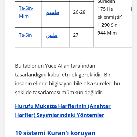
Sureden
Ta-Sin-
175 He
17
طسم
26-28
Mim
eklenmiştir)
+
290
Sin +
944
Mim
طس
Ta-Sin
27
Bu tablonun Yüce Allah tarafından
tasarlandığını kabul etmek gereklidir. Bir
insanın elinde bilgisayarı bile olsa sureleri bu
şekilde tasarlaması mümkün değildir.
Hurufu Mukatta Harflerinin (Anahtar
Harfler) Sayımlarındaki Yöntemler
19 sistemi Kuran'ı koruyan