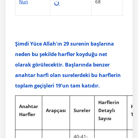
ن
Nun
68
Şimdi Yüce Allah'ın 29 surenin başlarına
neden bu şekilde harfler koyduğu net
olarak görülecektir. Başlarında benzer
anahtar harfi olan surelerdeki bu harflerin
toplam geçişleri 19'un tam katıdır.
Harflerin
Anahtar
Har
Arapçası
Sureler
Detaylı
Harfler
To
Sayısı
40-41-