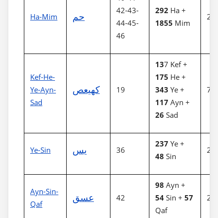
42-43-
292
Ha +
حم
Ha-Mim
2.
44-45-
1855
Mim
46
13
7 Kef +
Kef-He-
175
He +
كهيعص
Ye-Ayn-
19
343
Ye +
79
Sad
117
Ayn +
26
Sad
237
Ye +
يس
Ye-Sin
36
28
48
Sin
98
Ayn +
Ayn-Sin-
عسق
42
54
Sin +
57
20
Qaf
Qaf