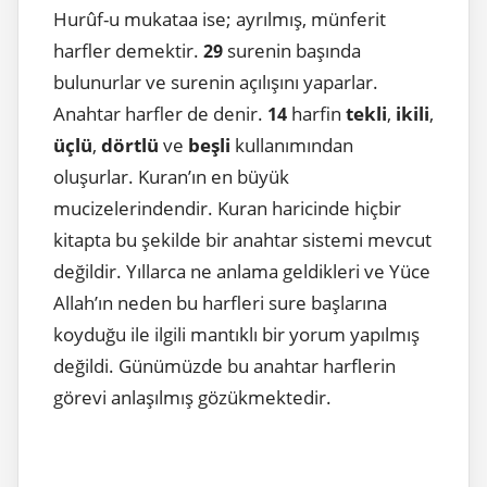
Hurûf-u mukataa ise; ayrılmış, münferit
harfler demektir.
surenin başında
29
bulunurlar ve surenin açılışını yaparlar.
Anahtar harfler de denir.
harfin
tekli
,
ikili
,
14
üçlü
,
dörtlü
ve
beşli
kullanımından
oluşurlar. Kuran’ın en büyük
mucizelerindendir. Kuran haricinde hiçbir
kitapta bu şekilde bir anahtar sistemi mevcut
değildir. Yıllarca ne anlama geldikleri ve Yüce
Allah’ın neden bu harfleri sure başlarına
koyduğu ile ilgili mantıklı bir yorum yapılmış
değildi. Günümüzde bu anahtar harflerin
görevi anlaşılmış gözükmektedir.