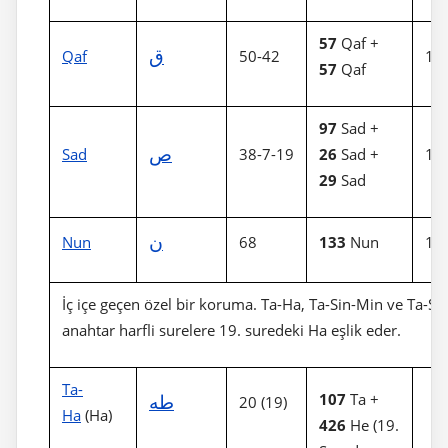
57
Qaf +
ق
Qaf
50-42
11
57
Qaf
97
Sad +
ص
Sad
38-7-19
26
Sad +
15
29
Sad
ن
Nun
68
133
Nun
13
İç içe geçen özel bir koruma. Ta-Ha, Ta-Sin-Min ve Ta-Si
anahtar harfli surelere 19. suredeki Ha eşlik eder.
Ta-
طه
107
Ta +
20 (19)
Ha
(Ha)
426
He (19.