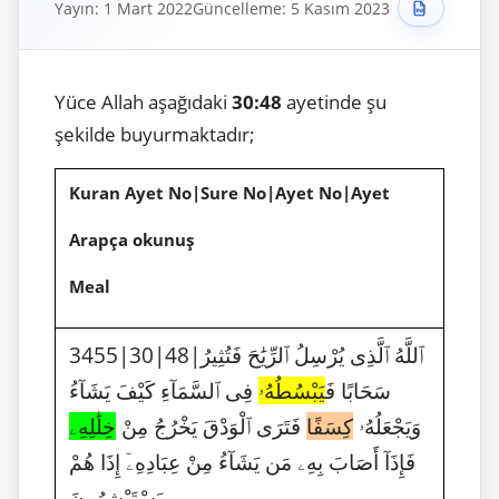
Yayın: 1 Mart 2022
Güncelleme: 5 Kasım 2023
Yüce Allah aşağıdaki
30:48
ayetinde şu
şekilde buyurmaktadır;
Kuran Ayet No|Sure No|Ayet No|Ayet
Arapça okunuş
Meal
3455|30|48|ٱللَّهُ ٱلَّذِى يُرْسِلُ ٱلرِّيَٰحَ فَتُثِيرُ
سَحَابًا فَ
يَبْسُطُهُۥ
فِى ٱلسَّمَآءِ كَيْفَ يَشَآءُ
وَيَجْعَلُهُۥ
كِسَفًا
فَتَرَى ٱلْوَدْقَ يَخْرُجُ مِنْ
خِلَٰلِهِۦ
فَإِذَآ أَصَابَ بِهِۦ مَن يَشَآءُ مِنْ عِبَادِهِۦٓ إِذَا هُمْ
يَسْتَبْشِرُونَ