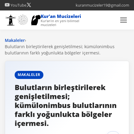
YouTube
kuranmucizeler19@gmail.com
Kur'an Mucizeleri
Kur'an'ın en yeni bilimsel
mucizeleri
Makaleler
›
Bulutların birleştirilerek genişletilmesi; kümülonimbus
bulutlarının farklı yoğunlukta bölgeler içermesi.
MAKALELER
Bulutların birleştirilerek
genişletilmesi;
kümülonimbus bulutlarının
farklı yoğunlukta bölgeler
içermesi.