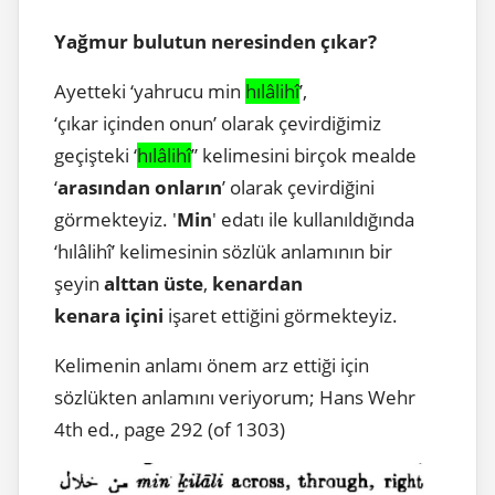
Yağmur bulutun neresinden çıkar?
Ayetteki ‘yahrucu min
hılâlihî
’,
‘çıkar içinden onun’ olarak çevirdiğimiz
geçişteki ‘
hılâlihî
’’ kelimesini birçok mealde
‘
arasından onların
’ olarak çevirdiğini
görmekteyiz. '
Min
' edatı ile kullanıldığında
‘hılâlihî’ kelimesinin sözlük anlamının bir
şeyin
alttan üste
,
kenardan
kenara içini
işaret ettiğini görmekteyiz.
Kelimenin anlamı önem arz ettiği için
sözlükten anlamını veriyorum; Hans Wehr
4th ed., page 292 (of 1303)