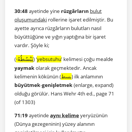
30:48
ayetinde yine
rüzgârların
bulut
oluşumundaki
rollerine işaret edilmiştir. Bu
ayette ayrıca rüzgârların bulutları nasıl
büyüttüğüne ve yığın yaptığına bir işaret
vardır. Şöyle ki;
يَبْسُطُهُۥ
(
) ‘
yebsutuhu
’ kelimesi çoğu mealde
yaymak
olarak geçmektedir. Ancak
kelimenin kökünün (
بسط
) ilk anlamının
büyütmek
-
genişletmek
(enlarge, expand)
olduğu görülür. Hans Wehr 4th ed., page 71
(of 1303)
71:19
ayetinde
aynı kelime
yeryüzünün
(Dünya gezegeninin) yüzey alanının