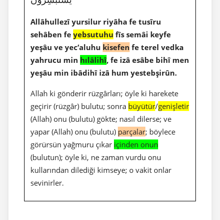
Allâhullezî yursilur riyâha fe tusîru
sehâben fe
yebsutuhu
fîs semâi keyfe
yeşâu ve yec’aluhu
kisefen
fe terel vedka
yahrucu min
hılâlihî
, fe izâ esâbe bihî men
yeşâu min ibâdihî izâ hum yestebşirûn.
Allah ki gönderir rüzgârları; öyle ki harekete
geçirir (rüzgâr) bulutu; sonra
büyütür
/
genişletir
(Allah) onu (bulutu) gökte; nasıl dilerse; ve
yapar (Allah) onu (bulutu)
parçalar
; böylece
görürsün yağmuru çıkar
içinden onun
(bulutun); öyle ki, ne zaman vurdu onu
kullarından dilediği kimseye; o vakit onlar
sevinirler.