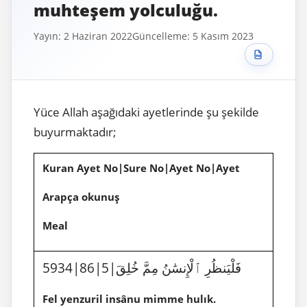
muhteşem yolculuğu.
Yayın: 2 Haziran 2022
Güncelleme: 5 Kasım 2023
Yüce Allah aşağıdaki ayetlerinde şu şekilde
buyurmaktadır;
Kuran Ayet No|Sure No|Ayet No|Ayet
Arapça okunuş
Meal
5934|86|5|فَلْيَنظُرِ ٱلْإِنسَٰنُ مِمَّ خُلِقَ
Fel yenzuril insânu mimme hulık.