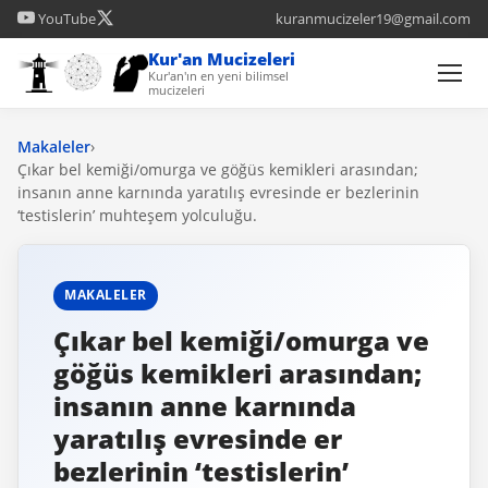
YouTube
kuranmucizeler19@gmail.com
Kur'an Mucizeleri
Kur'an'ın en yeni bilimsel
mucizeleri
Makaleler
›
Çıkar bel kemiği/omurga ve göğüs kemikleri arasından;
insanın anne karnında yaratılış evresinde er bezlerinin
‘testislerin’ muhteşem yolculuğu.
MAKALELER
Çıkar bel kemiği/omurga ve
göğüs kemikleri arasından;
insanın anne karnında
yaratılış evresinde er
bezlerinin ‘testislerin’