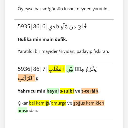
Öyleyse baksın/görsün insan, neyden yaratıldı.
5935|86|6|خُلِقَ مِن مَّآءٍ دَافِقٍ
Hulika min mâin dâfik.
Yaratıldı bir mayiden/sıvıdan; patlayıp fışkıran.
5936|86|7|يَخْرُجُ مِنۢ
بَيْنِ
ٱلصُّلْبِ
وَ
ٱلتَّرَآئِبِ
Yahrucu min
beyni
s-sulbi
ve
t-terâib
.
Çıkar
bel kemiği
/
omurga
ve
göğüs kemikleri
arası
ndan.