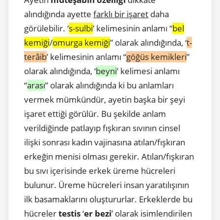
alındığında ayette
farklı bir işaret
daha
görülebilir. ‘
s-sulbi
’ kelimesinin anlamı “
bel
kemiği
/
omurga kemiği
” olarak alındığında, ‘
t-
terâib
’ kelimesinin anlamı “
göğüs kemikleri
”
olarak alındığında, ‘
beyni
’ kelimesi anlamı
“
arası
” olarak alındığında ki bu anlamları
vermek mümkündür, ayetin başka bir şeyi
işaret ettiği görülür. Bu şekilde anlam
verildiğinde patlayıp fışkıran sıvının cinsel
ilişki sonrası kadın vajinasına atılan/fışkıran
erkeğin menisi olması gerekir. Atılan/fışkıran
bu sıvı içerisinde erkek üreme hücreleri
bulunur. Üreme hücreleri insan yaratılışının
ilk basamaklarını oluştururlar. Erkeklerde bu
hücreler
testis
‘
er bezi
’ olarak isimlendirilen