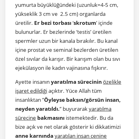
yumurta büyüklüğündeki (uzunluk=4-5 cm,
yükseklik 3 cm ve 2.5 cm) organlarda
üretilir.
Er bezi torbası
‘
skrotum
’ içinde
bulunurlar. Er bezlerinde ‘testis’ üretilen
spermler uzun bir kanala bırakılır. Bu kanal
içine prostat ve seminal bezlerden üretilen
özel sıvılar da karışır. Bir karışım olan bu sıvı
ejekülasyon ile kadın vajinasına fışkırır.
Ayette insanın
yaratılma sürecinin
özelikle
işaret edildiği
açıktır. Yüce Allah tüm
insanlıktan ”
Öyleyse baksın/görsün insan,
neyden yaratıldı.
” buyurarak
yaratılma
sürecine
bakmasını
istemektedir. Bu da
bize açık ve net olarak gösterir ki dikkatimizi
anne karnında
yaratılan insan cenine