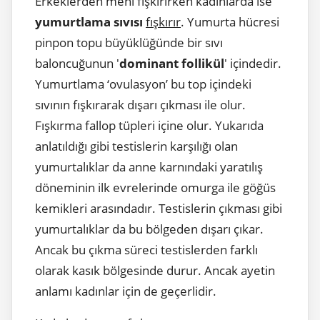
Erkeklerden meni fışkırırken kadınlarda ise
yumurtlama sıvısı
fışkırır
. Yumurta hücresi
pinpon topu büyüklüğünde bir sıvı
baloncuğunun '
dominant follikül
' içindedir.
Yumurtlama ‘ovulasyon’ bu top içindeki
sıvının fışkırarak dışarı çıkması ile olur.
Fışkırma fallop tüpleri içine olur. Yukarıda
anlatıldığı gibi testislerin karşılığı olan
yumurtalıklar da anne karnındaki yaratılış
döneminin ilk evrelerinde omurga ile göğüs
kemikleri arasındadır. Testislerin çıkması gibi
yumurtalıklar da bu bölgeden dışarı çıkar.
Ancak bu çıkma süreci testislerden farklı
olarak kasık bölgesinde durur. Ancak ayetin
anlamı kadınlar için de geçerlidir.