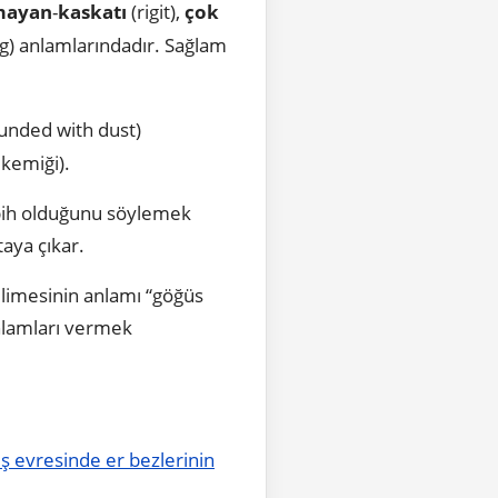
mayan
-
kaskatı
(rigit),
çok
g) anlamlarındadır. Sağlam
unded with dust)
kemiği).
abih olduğunu söylemek
taya çıkar.
kelimesinin anlamı “göğüs
anlamları vermek
ş evresinde er bezlerinin