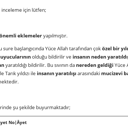
lı inceleme için lütfen;
önemli eklemeler
yapılmıştır.
Bu sure başlangıcında Yüce Allah tarafından çok
özel bir yıl
ruyucularının
olduğu bildirilir ve
insanın neden yaratıld
an
yaratıldığı bildirilir. Bu sıvının da
nereden geldiği
Yüce A
ile Tarık yıldızı ile
insanın yaratılışı
arasındaki
mucizevi b
mektedir.
erinde şu şekilde buyurmaktadır;
Âyet No|Âyet