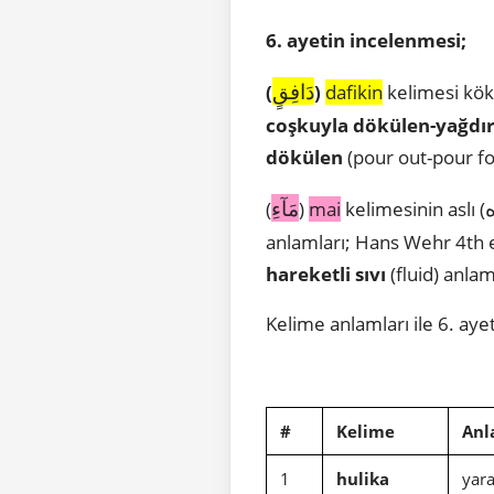
6. ayetin incelenmesi;
دَافِقٍ
(
)
dafikin
kelimesi kök
coşkuyla dökülen-yağdır
dökülen
(pour out-pour fo
مَآءِ
(
)
mai
kelimesinin aslı (
anlamları; Hans Wehr 4th 
hareketli sıvı
(fluid) anlam
Kelime anlamları ile 6. ayet
#
Kelime
An
1
hulika
yara