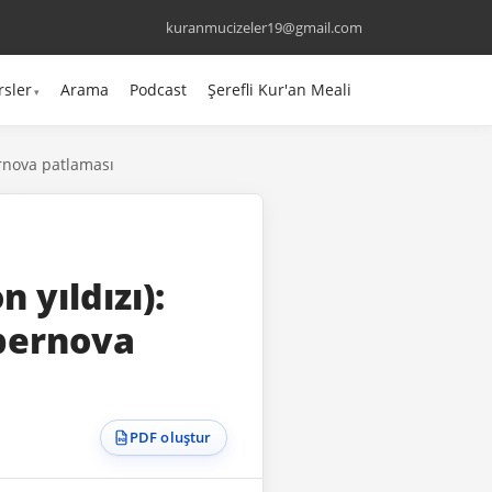
kuranmucizeler19@gmail.com
rsler
Arama
Podcast
Şerefli Kur'an Meali
pernova patlaması
n yıldızı):
üpernova
PDF oluştur