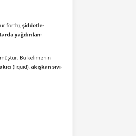
ur forth),
şiddetle-
tarda yağdırılan-
akıcı
(liquid),
akışkan sıvı-