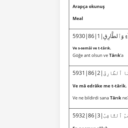
Arapça okunuş
Meal
5930|86|1|َٱلطَّارِقِ
Ve s-semâi ve t-târık.
Göğe ant olsun ve
Târık
'a
5931|86|2|لطَّارِقُ
Ve mâ edrâke me t-târik.
Ve ne bildirdi sana
Târık
ne
5932|86|3|ٱلثَّاقِبُ