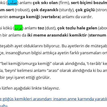
صلب
kü (
) anlamı
çok sıkı olan
(firm),
sert
-
biçimi bozul
lam
-
sert
(robust),
çok dayanıklı
(sturdy),
çok güçlü
(stron
menin
omurga kemiği
(
vertebra
) anlamı da vardır.
ترب
i kökü (
) anlamı
toz
(dust),
çok tozlu hale gelen
(abo
n bir anlamı da
iki meme arasındaki kemiktir
(
sternum
teşabih ayet olduklarını biliyoruz. Bu ayetlerin de müteş
, insanoğlunun bilgisi arttıkça ayetin farklı yansımaları or
ı “bel kemiği/omurga kemiği” olarak alındığında, ‘t-terâib’ 
da, ‘beyni’ kelimesi anlamı “arası” olarak alındığında ki bu 
r şeyi işaret ettiği görülür.
ütfen aşağıdaki linkte tıklayınız.
 göğüs kemikleri arasından; insanın anne karnında yaratılı
luğu.