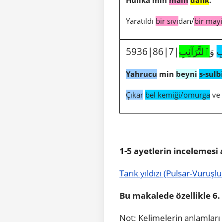
Yaratıldı
bir sıvı
dan/
bir may
5936|86|7|
ٱلتَّرَآئِبِ
وَ
ِ
Yahrucu
min
beyni
s-sulb
Çıkar
bel kemiği/omurga
ve
1-5 ayetlerin incelemesi
Tarık yıldızı (Pulsar-Vuruşlu
Bu makalede özellikle 6. 
Not: Kelimelerin anlamları 