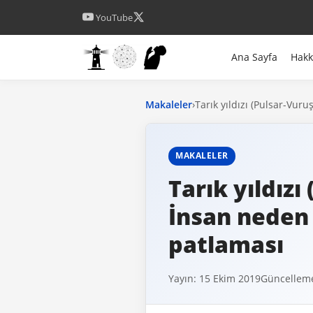
YouTube
Ana Sayfa
Hak
Makaleler
›
Tarık yıldızı (Pulsar-Vuru
MAKALELER
Tarık yıldızı
İnsan neden 
patlaması
Yayın: 15 Ekim 2019
Güncelleme