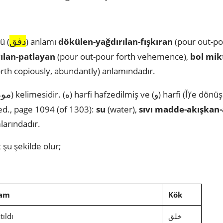
دفق
ü (
) anlamı
dökülen-yağdırılan-fışkıran
(pour out-po
ılan-patlayan
(pour out-pour forth vehemence),
bol mik
rth copiously, abundantly) anlamındadır.
موه
) kelimesidir. (ه) harfi hafzedilmiş ve (و) harfi (آ)’e dönüşmüştür. Bu kelimenin
ed., page 1094 (of 1303):
su
(water),
sıvı madde-akışkan-
larındadır.
 şu şekilde olur;
lam
Kök
tıldı
خلق