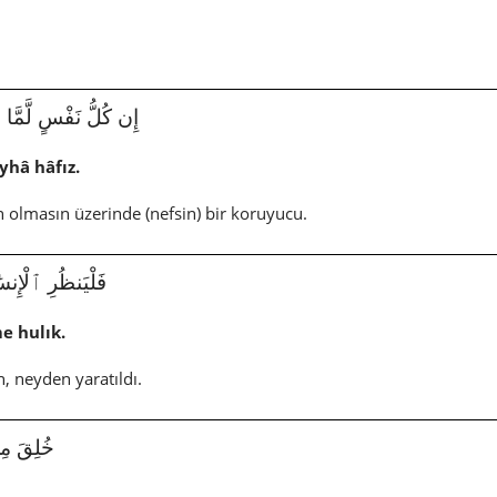
إِن كُلُّ نَفْسٍ لَّمَّا عَلَيْ
yhâ hâfız.
n olmasın üzerinde (nefsin) bir koruyucu.
فَلْيَنظُرِ ٱلْإِنسَٰنُ م
e hulık.
, neyden yaratıldı.
86|6|خُلِقَ مِن