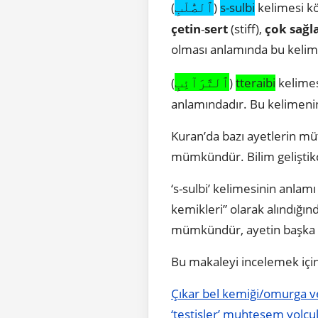
ٱلصُّلْبِ
(
)
s-sulbi
kelimesi kö
çetin
-
sert
(stiff),
çok sağ
olması anlamında bu keli
ٱلتَّرَآئِبِ
(
)
tteraibi
kelimes
anlamındadır. Bu kelimeni
Kuran’da bazı ayetlerin mü
mümkündür. Bilim geliştikçe
‘s-sulbi’ kelimesinin anlam
kemikleri” olarak alındığın
mümkündür, ayetin başka bi
Bu makaleyi incelemek için l
Çıkar bel kemiği/omurga ve
‘testisler’ muhteşem yolcu