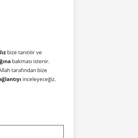
dız
bize tanıtılır ve
ığına
bakması istenir.
llah tarafından bize
ağlantıyı
inceleyeceğiz.