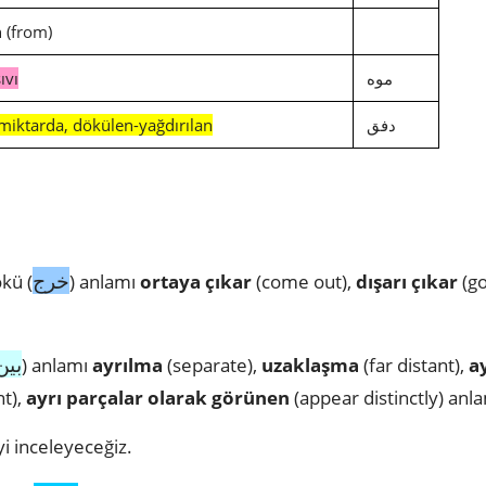
 (from)
ıvı
موه
miktarda, dökülen-yağdırılan
دفق
خرج
kü (
) anlamı
ortaya çıkar
(come out),
dışarı çıkar
(go
بين
) anlamı
ayrılma
(separate),
uzaklaşma
(far distant),
a
t),
ayrı parçalar olarak görünen
(appear distinctly) anl
i inceleyeceğiz.