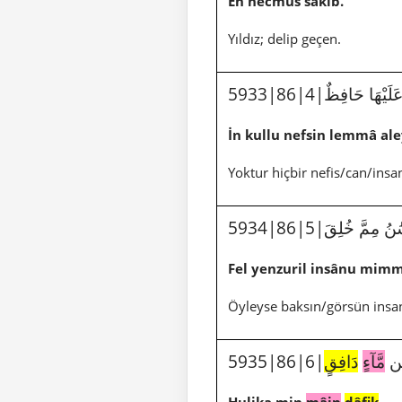
En necmus sâkıb.
Yıldız; delip geçen.
5933|86|4|هَا حَافِظٌ
İn kullu nefsin lemmâ ale
Yoktur hiçbir nefis/can/insa
5934|86|5|ِمَّ خُلِقَ
Fel yenzuril insânu mimm
Öyleyse baksın/görsün insan
5935|
مَّآءٍ
دَافِقٍ
Hulika min
mâin
dâfik
.