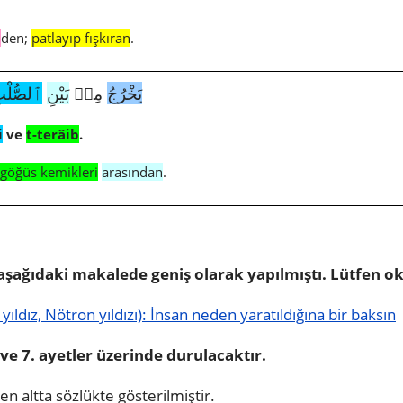
i
den;
patlayıp fışkıran
.
يَخْرُجُ
مِنۢ
بَيْنِ
ٱلصُّلْب
i
ve
t-terâib
.
göğüs kemikleri
arasından
.
 aşağıdaki makalede geniş olarak yapılmıştı. Lütfen o
 yıldız, Nötron yıldızı): İnsan neden yaratıldığına bir baksın
ve 7. ayetler üzerinde durulacaktır.
en altta sözlükte gösterilmiştir.