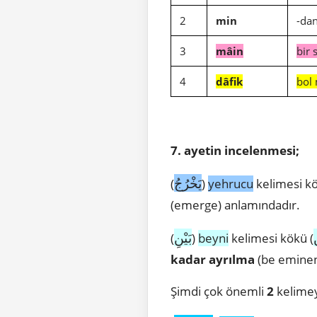
2
min
-dan
3
mâin
bir s
4
dâfik
bol 
7. ayetin incelenmesi;
يَخْرُجُ
(
)
yehrucu
kelimesi kö
(emerge) anlamındadır.
بَيْنِ
(
)
beyni
kelimesi kökü (
kadar ayrılma
(be eminen
Şimdi çok önemli
2
kelimey