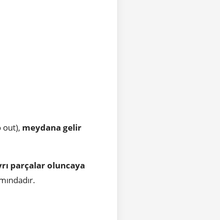
 out),
meydana gelir
yrı parçalar oluncaya
amındadır.