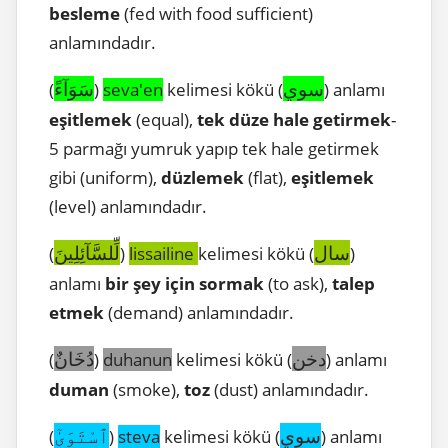
besleme
(fed with food sufficient)
anlamındadır.
سوي
سَوَآءً
(
)
seva'en
kelimesi kökü (
) anlamı
eşitlemek
(equal),
tek düze hale getirmek
-
5 parmağı yumruk yapıp tek hale getirmek
gibi (uniform),
düzlemek
(flat),
eşitlemek
(level) anlamındadır.
سال
لِّلسَّآئِلِينَ
(
)
lissailine
kelimesi kökü (
)
anlamı
bir şey için sormak
(to ask),
talep
etmek
(demand) anlamındadır.
دخن
دُخَانٌ
(
)
duhanun
kelimesi kökü (
) anlamı
duman
(smoke),
toz
(dust) anlamındadır.
سوي
ٱسْتَوَىٰٓ
(
)
steva
kelimesi kökü (
) anlamı