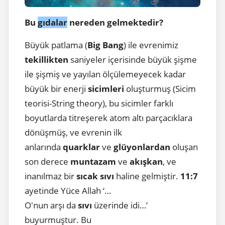
Bu
gıdalar
nereden gelmektedir?
Büyük patlama (
Big Bang
) ile evrenimiz
tekillikten
saniyeler içerisinde büyük şişme
ile şişmiş ve yayılan ölçülemeyecek kadar
büyük bir enerji
sicimleri
oluşturmuş (Sicim
teorisi-String theory), bu sicimler farklı
boyutlarda titreşerek atom altı parçacıklara
dönüşmüş, ve evrenin ilk
anlarında
quarklar
ve
glüyonlardan
oluşan
son derece
muntazam
ve
akışkan
, ve
inanılmaz bir
sıcak sıvı
haline gelmiştir.
11:7
ayetinde Yüce Allah ‘…
O'nun arşı da
sıvı
üzerinde idi…’
buyurmuştur. Bu