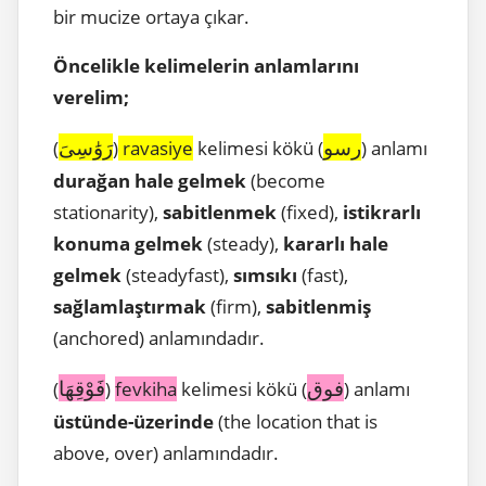
bir mucize ortaya çıkar.
Öncelikle kelimelerin anlamlarını
verelim;
رسو
رَوَٰسِىَ
(
)
ravasiye
kelimesi kökü (
) anlamı
durağan hale gelmek
(become
stationarity),
sabitlenmek
(fixed),
istikrarlı
konuma gelmek
(steady),
kararlı hale
gelmek
(steadyfast),
sımsıkı
(fast),
sağlamlaştırmak
(firm),
sabitlenmiş
(anchored) anlamındadır.
فوق
فَوْقِهَا
(
)
fevkiha
kelimesi kökü (
) anlamı
üstünde-üzerinde
(the location that is
above, over) anlamındadır.