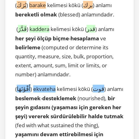
برك
بَٰرَكَ
(
)
barake
kelimesi kökü (
) anlamı
bereketli olmak
(blessed) anlamındadır.
قدر
قَدَّرَ
(
)
kaddera
kelimesi kökü (
) anlamı
her şeyi ölçüp biçme
-
hesaplama
ve
belirleme
(computed or determine its
quantity, measure, size, bulk, proportion,
extent, amount, sum, limit or limits, or
number) anlamındadır.
قوت
أَقْوَٰتَهَا
(
)
ekvateha
kelimesi kökü (
) anlamı
beslemek
-
desteklemek
(nourished),
bir
şeyin gıdasını (yaşaması için gereken her
şeyi) vererek sürdürülebilir halde tutmak
(fed with what sustained the thing),
yaşamını devam ettirebilmesi için