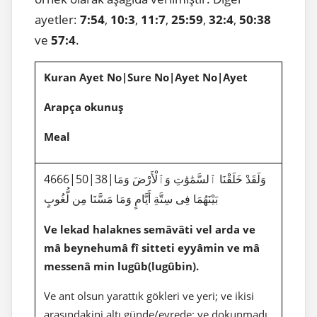
ayetler:
7:54
,
10:3
,
11:7
,
25:59
,
32:4
,
50:38
ve
57:4
.
Kuran Ayet No|Sure No|Ayet No|Ayet
Arapça okunuş
Meal
4666|50|38|وَلَقَدْ خَلَقْنَا ٱلسَّمَٰوَٰتِ وَٱلْأَرْضَ وَمَا
بَيْنَهُمَا فِى سِتَّةِ أَيَّامٍ وَمَا مَسَّنَا مِن لُّغُوبٍ
Ve lekad halaknes semâvâti vel arda ve
mâ beynehumâ fî sitteti eyyâmin ve mâ
messenâ min lugûb(lugûbin).
Ve ant olsun yarattık gökleri ve yeri; ve ikisi
arasındakini altı günde/evrede; ve dokunmadı