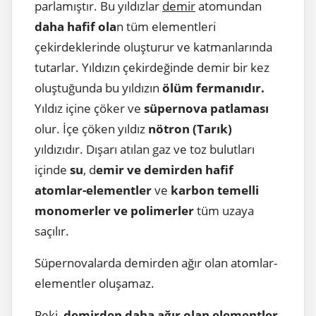
parlamıştır. Bu yıldızlar
demir
atomundan
daha hafif ola
n tüm elementleri
çekirdeklerinde oluşturur ve katmanlarında
tutarlar. Yıldızın çekirdeğinde demir bir kez
oluştuğunda bu yıldızın
ölüm fermanıdır.
Yıldız içine çöker ve
süpernova patlaması
olur. İçe çöken yıldız
nötron (Tarık)
yıldızıdır. Dışarı atılan gaz ve toz bulutları
içinde
su
, d
emir ve demirden hafif
atomlar-elementler
ve
karbon temelli
monomerler ve polimerler
tüm uzaya
saçılır.
Süpernovalarda demirden ağır olan atomlar-
elementler oluşamaz.
Peki,
demirden daha ağır olan elementler