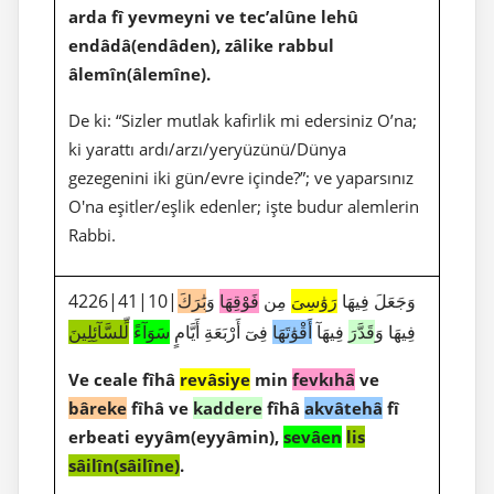
arda fî yevmeyni ve tec’alûne lehû
endâdâ(endâden), zâlike rabbul
âlemîn(âlemîne).
De ki: “Sizler mutlak kafirlik mi edersiniz O’na;
ki yarattı ardı/arzı/yeryüzünü/Dünya
gezegenini iki gün/evre içinde?”; ve yaparsınız
O'na eşitler/eşlik edenler; işte budur alemlerin
Rabbi.
4226|41|10|وَجَعَلَ فِيهَا
رَوَٰسِىَ
مِن
فَوْقِهَا
وَ
بَٰرَكَ
فِيهَا وَ
قَدَّرَ
فِيهَآ
أَقْوَٰتَهَا
فِىٓ أَرْبَعَةِ أَيَّامٍ
سَوَآءً
لِّلسَّآئِلِينَ
Ve ceale fîhâ
revâsiye
min
fevkıhâ
ve
bâreke
fîhâ ve
kaddere
fîhâ
akvâtehâ
fî
erbeati eyyâm(eyyâmin),
sevâen
lis
sâilîn(sâilîne)
.