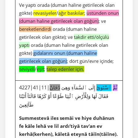
Ve yaptı orada (duman haline getirilecek olan
gökte)
revasiyeler
/
ağır baskılar
;
üstünden onun
(duman haline getirilecek olan göğün)
; ve
bereketlendirdi
orada (duman haline
getirilecek olan gökte); ve
takdir etti/ölçülü
yaptı
orada (duman haline getirilecek olan
gökte)
gıdalarını onun (duman haline
getirilecek olan göğün)
; dört gün/evre içinde;
seviyeli
/
eşit
;
talep edenler için.
4227|41|11|
دُخَانٌ
إِلَى ٱلسَّمَآءِ وَهِىَ
ٱسْتَوَىٰٓ
ثُمَّ
فَقَالَ لَهَا وَلِلْأَرْضِ ٱئْتِيَا طَوْعًا أَوْ كَرْهًا قَالَتَآ أَتَيْنَا
طَآئِعِينَ
Summestevâ iles semâi ve hiye duhânun
fe kâle lehâ ve lil ardı’tiyâ tav’an ev
kerhâ(kerhen), kâletâ eteynâ tâiîn(tâiîne).