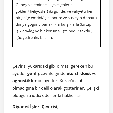
Güneş sistemindeki gezegenlerin
gökleri+heliyosfer) iki günde; ve vahyetti her
bir göğe emrini/işini onun; ve süsleyip donattık
dünya göğünü parlaklıklarla/ışıklarla (kutup
ışıklarıyla); ve bir koruma; işte budur takdiri;
güç yetirenin; bilenin.
Çevirisi yukarıdaki gibi olması gereken bu
ayetler
yanlış
çevrildiğinde
ateist
,
deist
ve
agnostikler
bu ayetleri Kuran'ın ilahi
olmadığına
bir delil olarak gösterirler. Çelişki
olduğunu iddia ederler ki haklıdırlar.
Diyanet İşleri Çevirisi;