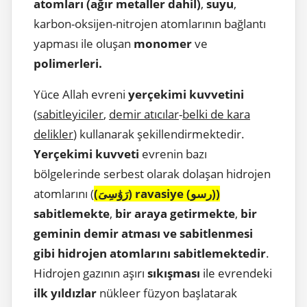
atomları (ağır metaller dahil)
,
suyu
,
karbon-oksijen-nitrojen atomlarının bağlantı
yapması ile oluşan
monomer
ve
polimerleri.
Yüce Allah evreni
yerçekimi kuvvetini
(
sabitleyiciler
,
demir atıcılar
-
belki de kara
delikler
) kullanarak şekillendirmektedir.
Yerçekimi kuvveti
evrenin bazı
bölgelerinde serbest olarak dolaşan hidrojen
atomlarını (
(رَوَٰسِىَ) ravasiye (رسو))
sabitlemekte
,
bir araya getirmekte
,
bir
geminin demir atması ve sabitlenmesi
gibi hidrojen atomlarını sabitlemektedir
.
Hidrojen gazının aşırı
sıkışması
ile evrendeki
ilk yıldızlar
nükleer füzyon başlatarak