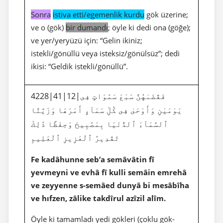
Sonra
istiva etti/egemenlik kurdu
gök üzerine;
ve o (gök)
bir dumandı
; öyle ki dedi ona (göğe);
ve yer/yeryüzü için: “Gelin ikiniz;
istekli/gönüllü veya isteksiz/gönülsüz”; dedi
ikisi: “Geldik istekli/gönüllü”.
4228|41|12|فَقَضَىٰهُنَّ سَبْعَ سَمَٰوَاتٍ فِى
يَوْمَيْنِ وَأَوْحَىٰ فِى كُلِّ سَمَآءٍ أَمْرَهَا وَزَيَّنَّا
ٱلسَّمَآءَ ٱلدُّنْيَا بِمَصَٰبِيحَ وَحِفْظًا ذَٰلِكَ
تَقْدِيرُ ٱلْعَزِيزِ ٱلْعَلِيمِ
Fe kadâhunne seb’a semâvâtin fî
yevmeyni ve evhâ fî kulli semâin emrehâ
ve zeyyenne s-semâed dunyâ bi mesâbîha
ve hıfzen, zâlike takdîrul azîzil alîm.
Öyle ki tamamladı yedi gökleri (çoklu gök-