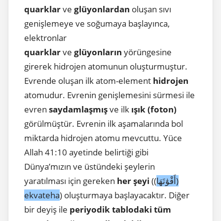
quarklar
ve
glüyonlardan
oluşan sıvı
genişlemeye ve soğumaya başlayınca,
elektronlar
quarklar
ve
glüyonların
yörüngesine
girerek hidrojen atomunun oluşturmuştur.
Evrende oluşan ilk atom-element
hidrojen
atomudur. Evrenin genişlemesini sürmesi ile
evren
saydamlaşmış
ve ilk
ışık (foton)
görülmüştür. Evrenin ilk aşamalarında bol
miktarda hidrojen atomu mevcuttu. Yüce
Allah 41:10 ayetinde belirtiği gibi
Dünya’mızın ve üstündeki şeylerin
yaratılması için gereken
her şeyi
((
أَقْوَٰتَهَا)
ekvateha
) oluşturmaya başlayacaktır. Diğer
bir deyiş ile
periyodik tablodaki tüm