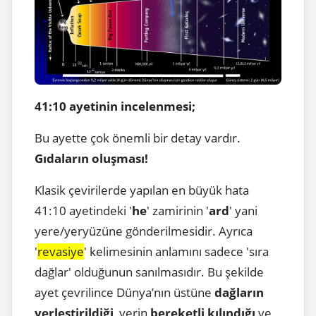
41:10 ayetinin incelenmesi;
Bu ayette çok önemli bir detay vardır.
Gıdaların oluşması!
Klasik çevirilerde yapılan en büyük hata
41:10 ayetindeki '
he
' zamirinin '
ard
' yani
yere/yeryüzüne gönderilmesidir. Ayrıca
'
revasiye
' kelimesinin anlamını sadece 'sıra
dağlar' olduğunun sanılmasıdır. Bu şekilde
ayet çevrilince Dünya’nın üstüne
dağların
yerleştirildiği
, yerin
bereketli kılındığı
ve