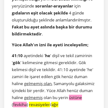
yeryüzünde
soranlar-arayanlar
için
gıdaların eşit olacak şekilde
4 günde
oluşturulduğu şeklinde anlamlandırılmıştır.
Fakat bu ayet aslında başka bir durumu
bildirmektedir
.
Yüce Allah'ın izni ile ayeti inceleyelim;
41:10
ayetindeki '
he
' dişil ve tekil zamirinin
'
gök
' kelimesine gitmesi gereklidir. Gök
kelimesi dişil ve tekildir. 41:10 ayetinde 'he'
zamiri ile işaret edilen gök henüz duman
haline
gelmemiş olan
, Samanyolu galaksimiz
içindeki bir yerdir. Yüce Allah henüz duman
haline
gelmemiş
olan bu yerin
üstüne
(
fevkiha
)
revasiyeler
/
ağır