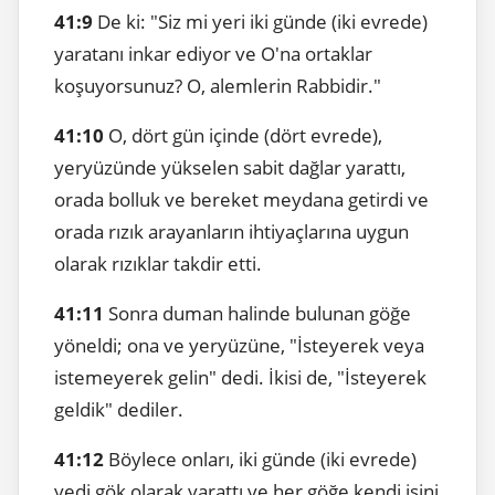
41:9
De ki: "Siz mi yeri iki günde (iki evrede)
yaratanı inkar ediyor ve O'na ortaklar
koşuyorsunuz? O, alemlerin Rabbidir."
41:10
O, dört gün içinde (dört evrede),
yeryüzünde yükselen sabit dağlar yarattı,
orada bolluk ve bereket meydana getirdi ve
orada rızık arayanların ihtiyaçlarına uygun
olarak rızıklar takdir etti.
41:11
Sonra duman halinde bulunan göğe
yöneldi; ona ve yeryüzüne, "İsteyerek veya
istemeyerek gelin" dedi. İkisi de, "İsteyerek
geldik" dediler.
41:12
Böylece onları, iki günde (iki evrede)
yedi gök olarak yarattı ve her göğe kendi işini