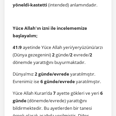
yöneldi-kastetti
(intended) anlamındadır.
Yüce Allah'ın izni ile incelememize
başlayalım;
41:9
ayetinde Yüce Allah yeri/yeryüzünü/arzı
(Dünya gezegenini)
2
günde/
2
evrede/
2
dönemde yarattığını buyurmaktadır.
Dünya’mız
2 günde/evrede
yaratılmıştır.
Evrenimiz ise
6 günde/evrede
yaratılmıştır.
Yüce Allah Kuran’da
7
ayette gökleri ve yeri
6
günde
(dönemde/evrede) yarattığını
bildirmektedir. Bu ayetlerden bir tanesi
örnek olarak aşağıda verilmiştir. Diğer