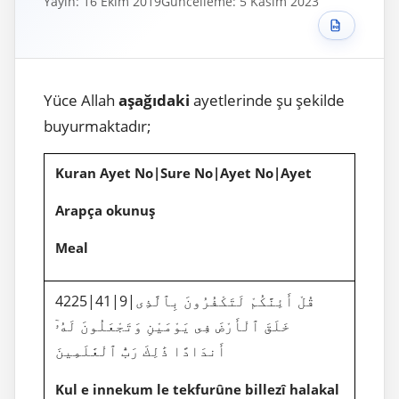
Yayın: 16 Ekim 2019
Güncelleme: 5 Kasım 2023
Yüce Allah
aşağıdaki
ayetlerinde şu şekilde
buyurmaktadır;
Kuran Ayet No|Sure No|Ayet No|Ayet
Arapça okunuş
Meal
4225|41|9|قُلْ أَئِنَّكُمْ لَتَكْفُرُونَ بِٱلَّذِى
خَلَقَ ٱلْأَرْضَ فِى يَوْمَيْنِ وَتَجْعَلُونَ لَهُۥٓ
أَندَادًا ذَٰلِكَ رَبُّ ٱلْعَٰلَمِينَ
Kul e innekum le tekfurûne billezî halakal