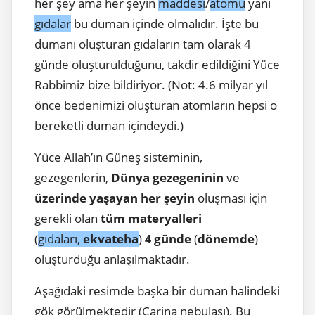
her şey ama her şeyin
maddesi
/
atomu
yani
gıdalar
bu duman içinde olmalıdır. İşte bu
dumanı oluşturan gıdaların tam olarak 4
günde oluşturulduğunu, takdir edildiğini Yüce
Rabbimiz bize bildiriyor. (Not: 4.6 milyar yıl
önce bedenimizi oluşturan atomların hepsi o
bereketli duman içindeydi.)
Yüce Allah’ın Güneş sisteminin,
gezegenlerin,
Dünya gezegeninin
ve
üzerinde yaşayan her şeyin
oluşması için
gerekli olan
tüm materyalleri
(
gıdaları,
ekvateha
)
günde
(
dönemde
)
4
oluşturduğu anlaşılmaktadır.
Aşağıdaki resimde başka bir duman halindeki
gök görülmektedir (Carina nebulası). Bu