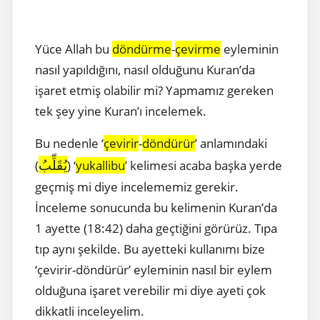
Yüce Allah bu
döndürme
-
çevirme
eyleminin
nasıl yapıldığını, nasıl olduğunu Kuran’da
işaret etmiş olabilir mi? Yapmamız gereken
tek şey yine Kuran’ı incelemek.
Bu nedenle ‘
çevirir
-
döndürür
’ anlamındaki
يُقَلِّبُ
(
) ‘
yukallibu
’ kelimesi acaba başka yerde
geçmiş mi diye incelememiz gerekir.
İnceleme sonucunda bu kelimenin Kuran’da
1 ayette (18:42) daha geçtiğini görürüz. Tıpa
tıp aynı şekilde. Bu ayetteki kullanımı bize
‘çevirir-döndürür’ eyleminin nasıl bir eylem
olduğuna işaret verebilir mi diye ayeti çok
dikkatli inceleyelim.