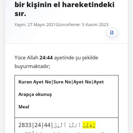
bir kişinin el hareketindeki
sır.
Yayın: 27 Mayıs 2021
Güncelleme: 5 Kasım 2023
Yüce Allah
24:44
ayetinde şu şekilde
buyurmaktadır;
Kuran Ayet No|Sure No|Ayet No|Ayet
Arapça okunuş
Meal
2833|24|44|
ٱللَّهُ ٱلَّيْلَ
يُقَلِّبُ