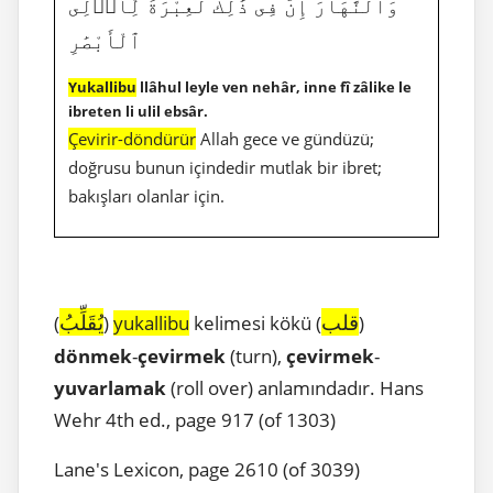
وَٱلنَّهَارَ إِنَّ فِى ذَٰلِكَ لَعِبْرَةً لِّأُو۟لِى
ٱلْأَبْصَٰرِ
Yukallibu
llâhul leyle ven nehâr, inne fî zâlike le
ibreten li ulil ebsâr.
Çevirir-döndürür
Allah gece ve gündüzü;
doğrusu bunun içindedir mutlak bir ibret;
bakışları olanlar için.
قلب
يُقَلِّبُ
(
)
yukallibu
kelimesi kökü (
)
dönmek
-
çevirmek
(turn),
çevirmek
-
yuvarlamak
(roll over) anlamındadır. Hans
Wehr 4th ed., page 917 (of 1303)
Lane's Lexicon, page 2610 (of 3039)