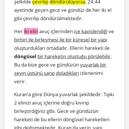
şelkilde
çevrilip
döndürülüyorsa
, 24:44
ayetinde geçen gece ve gündüz de her iki el
gibi çevrilip döndürülmektedir.
Her
iki elin
avuç içlerinden
içe kavislendiği
ve
birbiri ile birleşmesi ile bir küresel bir yapı
oluşturdukları ortadadır. Ellerin hareketi ile
döngüsel
bir hareketin oluştuğu görülebilir
.
Bu da bize gece ve gündüzün
yuvarlak bir
şeyin üstünü sarıp
doladıkları
izlenenimi
verir.
Kuran’a göre Dünya yuvarlak şekildedir. Tıpkı
2 elinizi avuç içlerine doğru kıvırıp
birleştirdiğiniz gibi. Gece ve gündüzün
hareketi de bu ellerin döngüsel hareketleri
gibi değişmektedir. Kuran'da yerin, yani