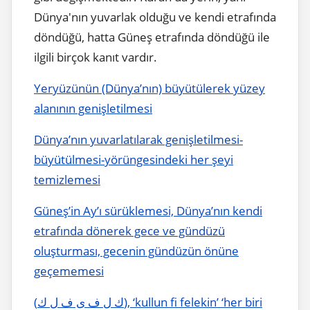
Dünya'nın yuvarlak olduğu ve kendi etrafında
döndüğü, hatta Güneş etrafında döndüğü ile
ilgili birçok kanıt vardır.
Yeryüzünün (Dünya’nın) büyütülerek yüzey
alanının genişletilmesi
Dünya’nın yuvarlatılarak genişletilmesi-
büyütülmesi-yörüngesindeki her şeyi
temizlemesi
Güneş’in Ay’ı sürüklemesi, Dünya’nın kendi
etrafında dönerek gece ve gündüzü
oluşturması, gecenin gündüzün önüne
geçememesi
(ك ل ف ى ف ل ك), ‘kullun fi felekin’ ‘her biri