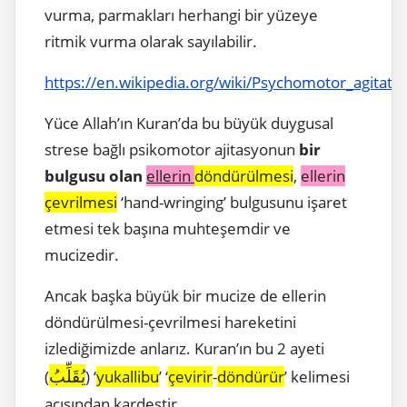
vurma, parmakları herhangi bir yüzeye
ritmik vurma olarak sayılabilir.
https://en.wikipedia.org/wiki/Psychomotor_agitati
Yüce Allah’ın Kuran’da bu büyük duygusal
strese bağlı psikomotor ajitasyonun
bir
bulgusu olan
ellerin
döndürülmesi
,
ellerin
çevrilmesi
‘hand-wringing’ bulgusunu işaret
etmesi tek başına muhteşemdir ve
mucizedir.
Ancak başka büyük bir mucize de ellerin
döndürülmesi-çevrilmesi hareketini
izlediğimizde anlarız. Kuran’ın bu 2 ayeti
يُقَلِّبُ
(
) ‘
yukallibu
’ ‘
çevirir
-
döndürür
’ kelimesi
açısından kardeştir.