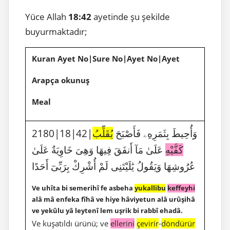
Yüce Allah
18:42
ayetinde şu şekilde
buyurmaktadır;
Kuran Ayet No|Sure No|Ayet No|Ayet
Arapça okunuş
Meal
2180|18|42|وَأُحِيطَ بِثَمَرِهِۦ فَأَصْبَحَ
يُقَلِّبُ
كَفَّيْهِ
عَلَىٰ مَآ أَنفَقَ فِيهَا وَهِىَ خَاوِيَةٌ عَلَىٰ
عُرُوشِهَا وَيَقُولُ يَٰلَيْتَنِى لَمْ أُشْرِكْ بِرَبِّىٓ أَحَدًا
Ve uhîta bi semerihî fe asbeha
yukallibu
keffeyhi
alâ mâ enfeka fîhâ ve hiye hâviyetun alâ urûşihâ
ve yekûlu yâ leytenî lem uşrik bi rabbî ehadâ.
Ve kuşatıldı ürünü; ve
ellerini
çevirir
-
döndürür