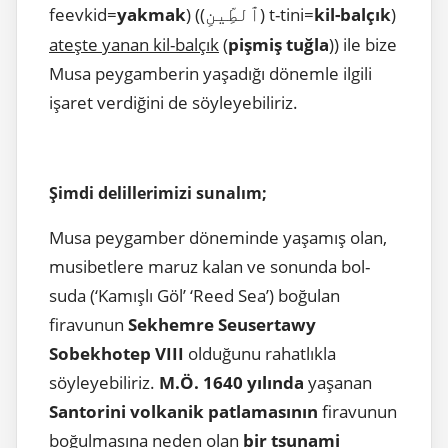
ٱلطِّينِ
feevkid=
yakmak
) ((
) t-tini=
kil-balçık
)
ateşte yanan kil-balçık
(
pişmiş tuğla
)) ile bize
Musa peygamberin yaşadığı dönemle ilgili
işaret verdiğini de söyleyebiliriz.
Şimdi delillerimizi sunalım;
Musa peygamber döneminde yaşamış olan,
musibetlere maruz kalan ve sonunda bol-
suda (‘Kamışlı Göl’ ‘Reed Sea’) boğulan
firavunun
Sekhemre Seusertawy
Sobekhotep VIII
olduğunu rahatlıkla
söyleyebiliriz.
M.Ö. 1640 yılında
yaşanan
Santorini volkanik patlamasının
firavunun
boğulmasına neden olan
bir tsunami