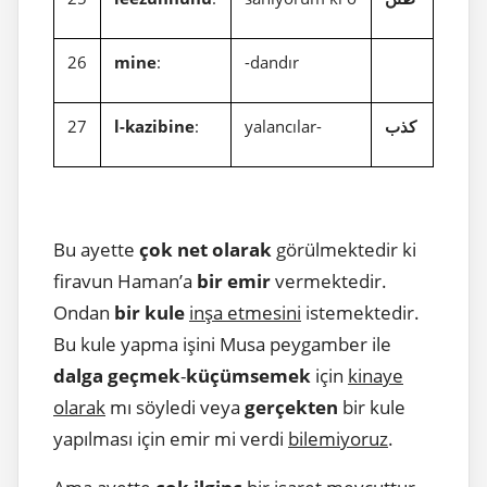
26
mine
:
-dandır
27
l-kazibine
:
yalancılar-
كذب
Bu ayette
çok net olarak
görülmektedir ki
firavun Haman’a
bir emir
vermektedir.
Ondan
bir kule
inşa etmesini
istemektedir.
Bu kule yapma işini Musa peygamber ile
dalga geçmek
-
küçümsemek
için
kinaye
olarak
mı söyledi veya
gerçekten
bir kule
yapılması için emir mi verdi
bilemiyoruz
.