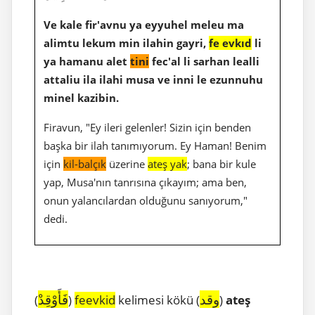
Ve kale fir'avnu ya eyyuhel meleu ma
alimtu lekum min ilahin gayri,
fe evkıd
li
ya hamanu alet
tini
fec'al li sarhan lealli
attaliu ila ilahi musa ve inni le ezunnuhu
minel kazibin.
Firavun, "Ey ileri gelenler! Sizin için benden
başka bir ilah tanımıyorum. Ey Haman! Benim
için
kil-balçık
üzerine
ateş yak
; bana bir kule
yap, Musa'nın tanrısına çıkayım; ama ben,
onun yalancılardan olduğunu sanıyorum,"
dedi.
وقد
فَأَوْقِدْ
(
)
feevkid
kelimesi kökü (
)
ateş