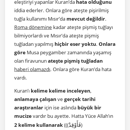
eleştiriyi yapanlar Kuran’da
hata olduğunu
iddia ederler. Onlara göre ateşte pişirilmiş
tuğla kullanımı Mısır’da
mevcut değildir
.
Roma dönemine
kadar ateşte pişmiş tuğlayı
bilmiyorlardı ve Mısır’da ateşte pişmiş
tuğladan yapılmış
hiçbir eser yoktu
.
Onlara
göre
Musa peygamber zamanında yaşamış
olan firavunun
ateşte pişmiş tuğladan
haberi olamazdı
. Onlara göre Kuran’da hata
vardı.
Kuran’ı
kelime kelime inceleyen
,
anlamaya çalışan
ve
gerçek tarihi
araştıranlar
için ise aslında
büyük bir
mucize
vardır bu ayette. Hatta Yüce Allah’ın
فَأَوْقِدْ
2 kelime kullanarak
(((
)