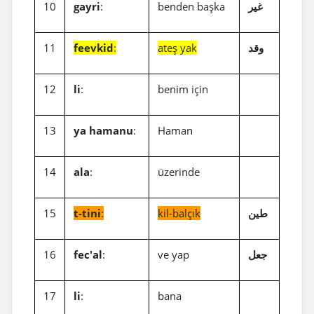
10
gayri
:
benden başka
غير
11
feevkid
:
ateş yak
وقد
12
li
:
benim için
13
ya hamanu
:
Haman
14
ala
:
üzerinde
15
t-tini
:
kil-balçık
طين
16
fec'al
:
ve yap
جعل
17
li
:
bana