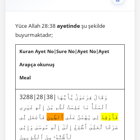
Yüce Allah 28:38
ayetinde
şu şekilde
buyurmaktadır;
Kuran Ayet No|Sure No|Ayet No|Ayet
Arapça okunuş
Meal
3288|28|38|وَقَالَ فِرْعَوْنُ يَٰٓأَيُّهَا
ٱلْمَلَأُ مَا عَلِمْتُ لَكُم مِّنْ إِلَٰهٍ غَيْرِى
فَأَوْقِدْ
لِى يَٰهَٰمَٰنُ عَلَى
ٱلطِّينِ
فَٱجْعَل لِّى
صَرْحًا لَّعَلِّىٓ أَطَّلِعُ إِلَىٰٓ إِلَٰهِ مُوسَىٰ وَإِنِّى
لَأَظُنُّهُۥ مِنَ ٱلْكَٰذِبِينَ