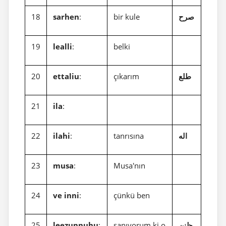
18
sarhen
:
bir kule
صرح
19
lealli
:
belki
20
ettaliu
:
çıkarım
طلع
21
ila
:
22
ilahi
:
tanrısına
اله
23
musa
:
Musa'nın
24
ve inni
:
çünkü ben
25
leezunnuhu
:
sanıyorum ki o
ظنن