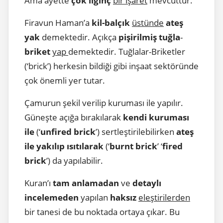
Ama ayette
çok ilginç
bir işaret
mevcuttur.
Firavun Haman’a
kil-balçık
üstünde
ateş
yak
demektedir. Açıkça
pişirilmiş tuğla
-
briket
yap
demektedir. Tuğlalar-Briketler
(‘brick’) herkesin bildiği gibi inşaat sektöründe
çok önemli yer tutar.
Çamurun şekil verilip kuruması ile yapılır.
Güneşte açığa bırakılarak
kendi kuruması
ile
(‘
unfired brick
’) sertleştirilebilirken
ateş
ile yakılıp ısıtılarak
(‘
burnt brick
’ ‘
fired
brick
’) da yapılabilir.
Kuran’ı
tam anlamadan
ve
detaylı
incelemeden
yapılan
haksız
eleştirilerden
bir tanesi de bu noktada ortaya çıkar. Bu