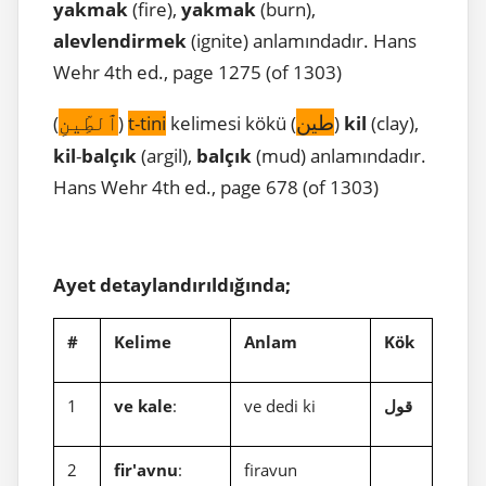
yakmak
(fire),
yakmak
(burn),
alevlendirmek
(ignite) anlamındadır. Hans
Wehr 4th ed., page 1275 (of 1303)
طين
ٱلطِّينِ
(
)
t-tini
kelimesi kökü (
)
kil
(clay),
kil
-
balçık
(argil),
balçık
(mud) anlamındadır.
Hans Wehr 4th ed., page 678 (of 1303)
Ayet detaylandırıldığında;
#
Kelime
Anlam
Kök
1
ve kale
:
ve dedi ki
قول
2
fir'avnu
:
firavun