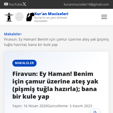
YouTube
kuranmucizeler19@gmail.com
Kur'an Mucizeleri
Kur'an'ın en yeni bilimsel
mucizeleri
Makaleler
›
Firavun: Ey Haman! Benim için çamur üzerine ateş yak (pişmiş
tuğla hazırla); bana bir kule yap
MAKALELER
Firavun: Ey Haman! Benim
için çamur üzerine ateş yak
(pişmiş tuğla hazırla); bana
bir kule yap
Yayın: 16 Nisan 2020
Güncelleme: 5 Kasım 2023