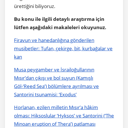
ürettiğini biliyoruz.
Bu konu ile ilgili detaylı araştırma için
lütfen aşağıdaki makaleleri okuyunuz.
Firavun ve hanedanlığına gönderilen
musibetler: Tufan, çekirge, bit, kurbağalar ve
kan
Musa peygamber ve İsrailoğullarının
Mısır’dan çıkışı ve bol suyun (Kamışlı
Göl-‘Reed Sea’) bölümlere ayrılması ve
Santorini tsunamisi: ‘Exodus’
Horlanan, ezilen milletin Mısır’a hâkim
olması: Hiksoslular ‘Hyksos’ ve Santorini (‘The
Minoan eruption of Thera’) patlaması