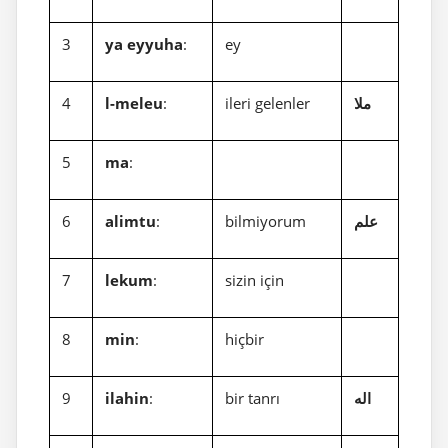
3
ya eyyuha
:
ey
4
l-meleu
:
ileri gelenler
ملا
5
ma
:
6
alimtu
:
bilmiyorum
علم
7
lekum
:
sizin için
8
min
:
hiçbir
9
ilahin
:
bir tanrı
اله