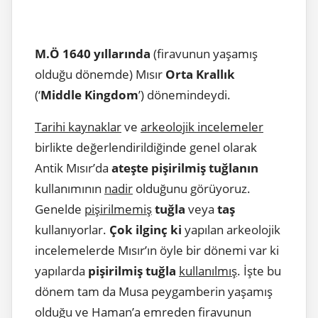
M.Ö 1640 yıllarında
(firavunun yaşamış
olduğu dönemde) Mısır
Orta Krallık
(‘
Middle Kingdom
’) dönemindeydi.
Tarihi kaynaklar
ve
arkeolojik incelemeler
birlikte değerlendirildiğinde genel olarak
Antik Mısır’da
ateşte pişirilmiş tuğlanın
kullanımının
nadir
olduğunu görüyoruz.
Genelde
pişirilmemiş
tuğla
veya
taş
kullanıyorlar.
Çok ilginç ki
yapılan arkeolojik
incelemelerde Mısır’ın öyle bir dönemi var ki
yapılarda
pişirilmiş tuğla
kullanılmış
. İşte bu
dönem tam da Musa peygamberin yaşamış
olduğu ve Haman’a emreden firavunun