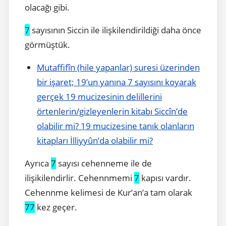
olacağı gibi.
7
sayısının Siccin ile ilişkilendirildiği daha önce
görmüştük.
Mutaffifîn (hile yapanlar) suresi üzerinden
bir işaret; 19’un yanına 7 sayısını koyarak
gerçek 19 mucizesinin delillerini
örtenlerin/gizleyenlerin kitabı Siccîn’de
olabilir mi? 19 mucizesine tanık olanların
kitapları İlliyyûn’da olabilir mi?
Ayrıca
7
sayısı cehenneme ile de
ilişikilendirlir. Cehennmemi
7
kapısı vardır.
Cehennme kelimesi de Kur’an’a tam olarak
77
kez geçer.