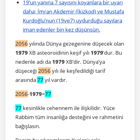
19’un yanına 7 sayısını koyanlara bir uyarı
daha; İmran Akdemir (İkizkod) ve Mustafa
Kurdoğlu’nun (19ve7) uydurduğu sayılara
iman edenler bin kez düşünsün.
2056
yılında Dünya gezegenine düşecek olan
1979
XB asteoroidinin keşif yılı
1979
’dur. Bu
nedenle adı da
1979
XB’dir. Dünya’ya
düşeceği
2056
yılı ile keşfedildiği tarif
arasında
77
yıl vardır.
2056
-
1979
=
77
77
kesinlikle cehennem ile ilişkilidir. Yüce
Rabbim tüm insanlığa desteğini ve rahmetini
bağışlasın.