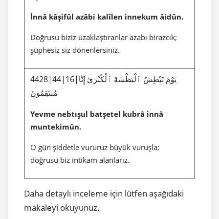
İnnâ kâşifûl azâbi kalîlen innekum âidûn.
Doğrusu biziz uzaklaştıranlar azabı birazcık;
şüphesiz siz dönenlersiniz.
4428|44|16|يَوْمَ نَبْطِشُ ٱلْبَطْشَةَ ٱلْكُبْرَىٰٓ إِنَّا
مُنتَقِمُونَ
Yevme nebtışul batşetel kubrâ innâ
muntekimûn.
O gün şiddetle vururuz büyük vuruşla;
doğrusu biz intikam alanlarız.
Daha detaylı inceleme için lütfen aşağıdaki
makaleyi okuyunuz.