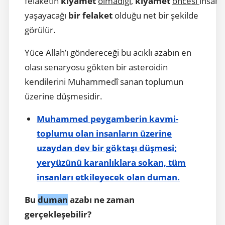
felaketin
kıyamet
olmadığı
,
kıyamet
öncesi
insanl
yaşayacağı
bir felaket
olduğu net bir şekilde
görülür.
Yüce Allah’ı göndereceği bu acıklı azabın en
olası senaryosu gökten bir asteroidin
kendilerini Muhammedî sanan toplumun
üzerine düşmesidir.
Muhammed peygamberin kavmi-
toplumu olan insanların üzerine
uzaydan dev bir göktaşı düşmesi;
yeryüzünü karanlıklara sokan, tüm
insanları etkileyecek olan duman.
Bu
duman
azabı ne zaman
gerçekleşebilir?