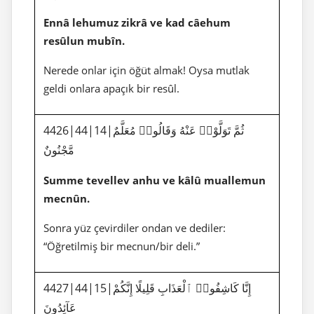
Ennâ lehumuz zikrâ ve kad câehum
resûlun mubîn.
Nerede onlar için öğüt almak! Oysa mutlak
geldi onlara apaçık bir resûl.
4426|44|14|ثُمَّ تَوَلَّوْا۟ عَنْهُ وَقَالُوا۟ مُعَلَّمٌ
مَّجْنُونٌ
Summe tevellev anhu ve kâlû muallemun
mecnûn.
Sonra yüz çevirdiler ondan ve dediler:
“Öğretilmiş bir mecnun/bir deli.”
4427|44|15|إِنَّا كَاشِفُوا۟ ٱلْعَذَابِ قَلِيلًا إِنَّكُمْ
عَآئِدُونَ