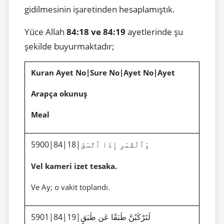
gidilmesinin işaretinden hesaplamıştık.
Yüce Allah
84:18 ve 84:19
ayetlerinde şu
şekilde buyurmaktadır;
Kuran Ayet No|Sure No|Ayet No|Ayet
Arapça okunuş
Meal
5900|84|18|وَٱلْقَمَرِ إِذَا ٱتَّسَقَ
Vel kameri izet tesaka.
Ve Ay; o vakit toplandı.
5901|84|19|لَتَرْكَبُنَّ طَبَقًا عَن طَبَقٍ