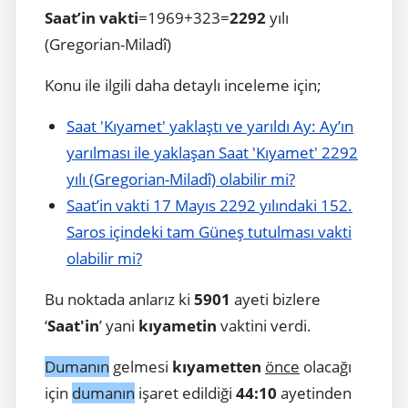
Saat’in vakti
=1969+323=
2292
yılı
(Gregorian-Miladî)
Konu ile ilgili daha detaylı inceleme için;
Saat 'Kıyamet' yaklaştı ve yarıldı Ay: Ay’ın
yarılması ile yaklaşan Saat 'Kıyamet' 2292
yılı (Gregorian-Miladî) olabilir mi?
Saat’in vakti 17 Mayıs 2292 yılındaki 152.
Saros içindeki tam Güneş tutulması vakti
olabilir mi?
Bu noktada anlarız ki
5901
ayeti bizlere
‘
Saat'in
’ yani
kıyametin
vaktini verdi.
Dumanın
gelmesi
kıyametten
önce
olacağı
için
dumanın
işaret edildiği
44:10
ayetinden