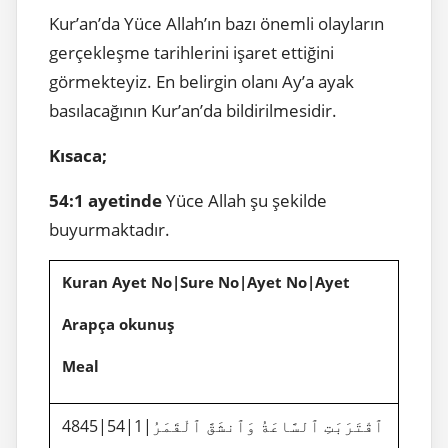
Kur’an’da Yüce Allah’ın bazı önemli olayların
gerçekleşme tarihlerini işaret ettiğini
görmekteyiz. En belirgin olanı Ay’a ayak
basılacağının Kur’an’da bildirilmesidir.
Kısaca;
54:1 ayetinde
Yüce Allah şu şekilde
buyurmaktadır.
Kuran Ayet No|Sure No|Ayet No|Ayet
Arapça okunuş
Meal
4845|54|1|ٱقْتَرَبَتِ ٱلسَّاعَةُ وَٱنشَقَّ ٱلْقَمَرُ