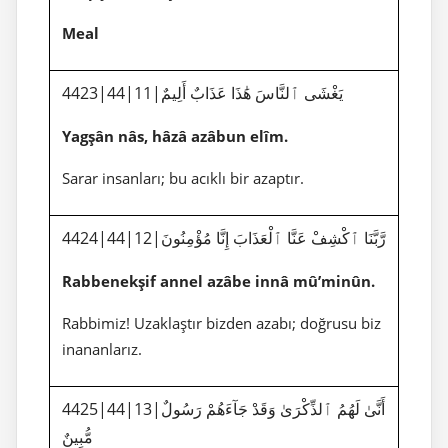
Meal
4423|44|11|يَغْشَى ٱلنَّاسَ هَٰذَا عَذَابٌ أَلِيمٌ
Yagşân nâs, hâzâ azâbun elîm.
Sarar insanları; bu acıklı bir azaptır.
4424|44|12|رَّبَّنَا ٱكْشِفْ عَنَّا ٱلْعَذَابَ إِنَّا مُؤْمِنُونَ
Rabbenekşif annel azâbe innâ mû’minûn.
Rabbimiz! Uzaklaştır bizden azabı; doğrusu biz
inananlarız.
4425|44|13|أَنَّىٰ لَهُمُ ٱلذِّكْرَىٰ وَقَدْ جَآءَهُمْ رَسُولٌ
مُّبِينٌ