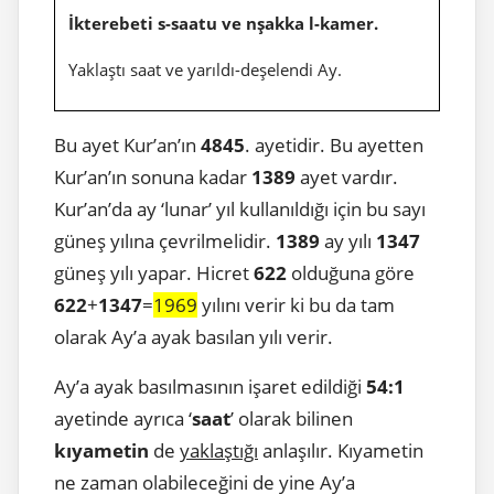
İkterebeti
s-saatu ve nşakka l-kamer.
Yaklaştı saat ve yarıldı-deşelendi Ay.
Bu ayet Kur’an’ın
4845
. ayetidir. Bu ayetten
Kur’an’ın sonuna kadar
1389
ayet vardır.
Kur’an’da ay ‘lunar’ yıl kullanıldığı için bu sayı
güneş yılına çevrilmelidir.
1389
ay yılı
1347
güneş yılı yapar. Hicret
622
olduğuna göre
622
+
1347
=
1969
yılını verir ki bu da tam
olarak Ay’a ayak basılan yılı verir.
Ay’a ayak basılmasının işaret edildiği
54:1
ayetinde ayrıca ‘
saat
’ olarak bilinen
kıyametin
de
yaklaştığı
anlaşılır. Kıyametin
ne zaman olabileceğini de yine Ay’a