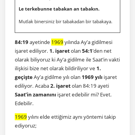
Le terkebunne tabakan an tabakın.
Mutlak binersiniz bir tabakadan bir tabakaya.
84:19
ayetinde
1969
yılında Ay’a gidilmesi
işaret ediliyor.
1. işaret
olan
54:1
’den net
olarak biliyoruz ki Ay’a gidilme ile Saat’in vakti
ilişkisi bize net olarak bildiriliyor ve
1.
geçişte
Ay’a gidilme yılı olan
1969 yılı
işaret
ediliyor. Acaba
2. işaret
olan 84:19 ayeti
Saat’in zamanını
işaret edebilir mi? Evet.
Edebilir.
1969
yılını elde ettiğimiz aynı yöntemi takip
ediyoruz;