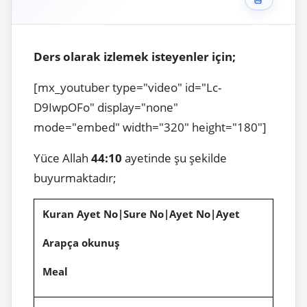
Ders olarak izlemek isteyenler için;
[mx_youtuber type="video" id="Lc-
D9IwpOFo" display="none"
mode="embed" width="320" height="180"]
Yüce Allah
44:10
ayetinde şu şekilde
buyurmaktadır;
Kuran Ayet No|Sure No|Ayet No|Ayet
Arapça okunuş
Meal