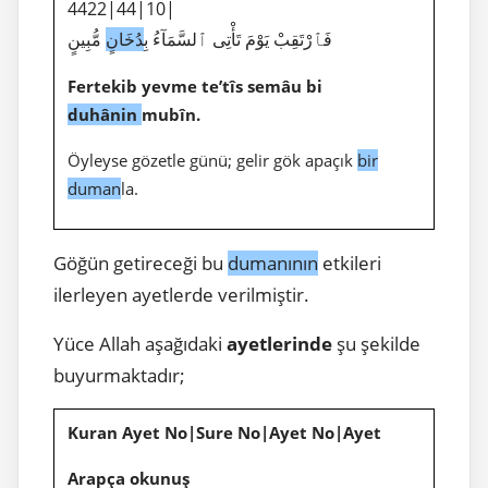
4422|44|10|
فَٱرْتَقِبْ يَوْمَ تَأْتِى ٱلسَّمَآءُ بِ
دُخَانٍ
مُّبِينٍ
Fertekib
yevme te’tîs semâu bi
duhânin
mubîn.
Öyleyse gözetle günü; gelir gök apaçık
bir
duman
la.
Göğün getireceği bu
dumanının
etkileri
ilerleyen ayetlerde verilmiştir.
Yüce Allah aşağıdaki
ayetlerinde
şu şekilde
buyurmaktadır;
Kuran Ayet No|Sure No|Ayet No|Ayet
Arapça okunuş