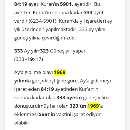
84:19
ayeti Kuran’ın
5901.
ayetidir. Bu
ayetten Kuran’ın sonuna kadar
333
ayet
vardır (6234-5901). Kuran’da yıl işaretleri ay
yılı üzerinden yapılmaktadır. 333 ay yılını
güneş yılına çevirdiğimizde;
333
Ay yılı=
323
Güneş yılı yapar.
(323=
19
x17)
Ay’a gidilme olayı
1969
yılında
gerçekleştiğine göre, Ay’a gidilmeyi
işaret eden
84:19
ayetinden Kur'an’ın
sonuna kadar olan
333 ayetin
güneş yılına
dönüştürülmüş hali olan
323'ün
1969
’
a
eklenmesi
Saat’in
vaktini işaret ediyor
olabilir.