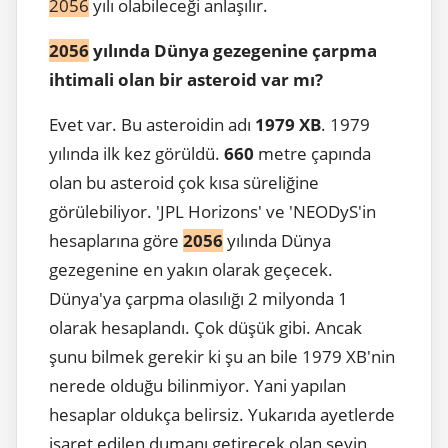
2056
yılı olabileceği anlaşılır.
2056
yılında Dünya gezegenine çarpma
ihtimali olan bir asteroid var mı?
Evet var. Bu asteroidin adı
1979 XB
. 1979
yılında ilk kez görüldü.
660
metre çapında
olan bu asteroid çok kısa süreliğine
görülebiliyor. 'JPL Horizons' ve 'NEODyS'in
hesaplarına göre
2056
yılında Dünya
gezegenine en yakın olarak geçecek.
Dünya'ya çarpma olasılığı 2 milyonda 1
olarak hesaplandı. Çok düşük gibi. Ancak
şunu bilmek gerekir ki şu an bile
1979 XB'nin
nerede olduğu bilinmiyor. Yani yapılan
hesaplar oldukça belirsiz. Yukarıda ayetlerde
işaret edilen dumanı getirecek olan şeyin