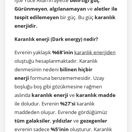
İşte Yüce Allah’ın ayette
belirtiği güç
.
Gürünmeyen
,
algılanamayan
ve
aletler ile
tespit edilemeyen
bir güç. Bu güç
karanlık
enerjidir.
Karanlık enerji (Dark energy) nedir?
Evrenin yaklaşık
%68’inin
karanlık enerjiden
oluştuğu hesaplanmaktadır. Karanlık
denmesinin nedeni
bilinen hiçbir
enerji
formuna benzememesidir. Uzay
boşluğu boş gibi gözükmesine rağmen
aslında
karanlık enerji
ve
karanlık madde
ile doludur. Evrenin
%27’si
karanlık
maddeden oluşur. Evrende gördüğümüz
tüm galaksiler
,
yıldızlar
ve
gezegenler
evrenin sadece
%5’inin
oluşturur. Karanlık