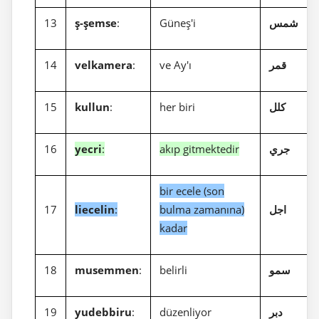
13
ş-şemse
:
Güneş'i
شمس
14
velkamera
:
ve Ay'ı
قمر
15
kullun
:
her biri
كلل
16
yecri
:
akıp gitmektedir
جري
bir ecele (son
17
liecelin
:
bulma zamanına)
اجل
kadar
18
musemmen
:
belirli
سمو
19
yudebbiru
:
düzenliyor
دبر