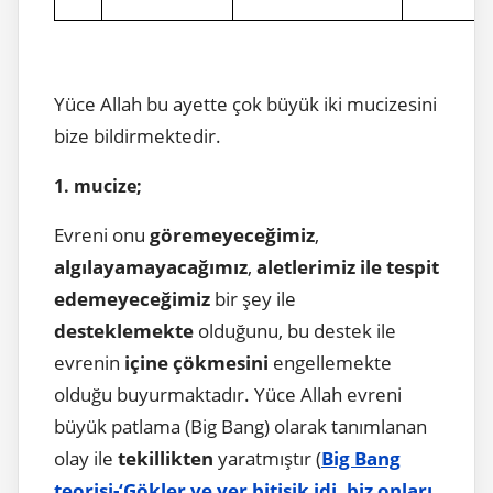
Yüce Allah bu ayette çok büyük iki mucizesini
bize bildirmektedir.
1. mucize;
Evreni onu
göremeyeceğimiz
,
algılayamayacağımız
,
aletlerimiz ile tespit
edemeyeceğimiz
bir şey ile
desteklemekte
olduğunu, bu destek ile
evrenin
içine çökmesini
engellemekte
olduğu buyurmaktadır. Yüce Allah evreni
büyük patlama (Big Bang) olarak tanımlanan
olay ile
tekillikten
yaratmıştır (
Big Bang
teorisi-‘Gökler ve yer bitişik idi, biz onları