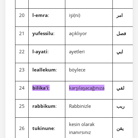
20
l-emra
:
işi(ni)
امر
21
yufessilu
:
açıklıyor
فصل
22
l-ayati
:
ayetleri
ايي
23
leallekum
:
böylece
24
bilika'i
:
karşılaşacağınıza
لقي
25
rabbikum
:
Rabbinizle
ربب
kesin olarak
26
tukinune
:
يقن
inanırsınız