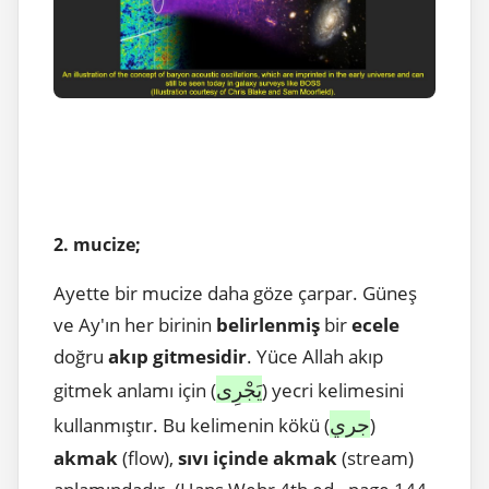
2. mucize;
Ayette bir mucize daha göze çarpar. Güneş
ve Ay'ın her birinin
belirlenmiş
bir
ecele
doğru
akıp gitmesidir
. Yüce Allah akıp
يَجْرِى
gitmek anlamı için (
) yecri kelimesini
جري
kullanmıştır. Bu kelimenin kökü (
)
akmak
(flow),
sıvı içinde akmak
(stream)