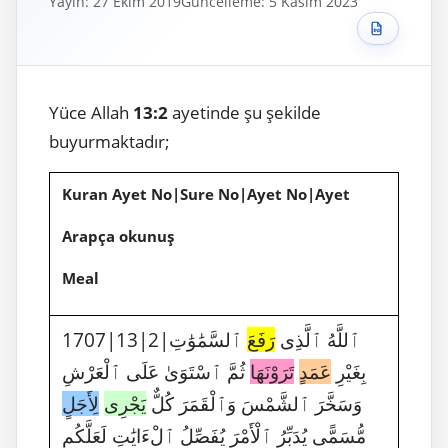
Yayın: 27 Ekim 2019
Güncelleme: 5 Kasım 2023
Yüce Allah
13:2
ayetinde şu şekilde
buyurmaktadır;
Kuran Ayet No|Sure No|Ayet No|Ayet
Arapça okunuş
Meal
1707|13|2|ٱللَّهُ ٱلَّذِى
رَفَعَ
ٱلسَّمَٰوَٰتِ
بِغَيْرِ
عَمَدٍ
تَرَوْنَهَا
ثُمَّ ٱسْتَوَىٰ عَلَى ٱلْعَرْشِ
وَسَخَّرَ ٱلشَّمْسَ وَٱلْقَمَرَ كُلٌّ
يَجْرِى
لِأَجَلٍ
مُّسَمًّى يُدَبِّرُ ٱلْأَمْرَ يُفَصِّلُ ٱلْءَايَٰتِ لَعَلَّكُم