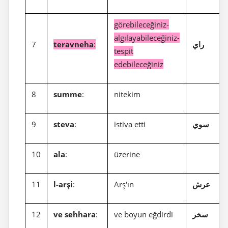
görebileceğiniz-
algılayabileceğiniz-
7
teravneha
:
راي
tespit
edebileceğiniz
8
summe
:
nitekim
9
steva
:
istiva etti
سوي
10
ala
:
üzerine
11
l-arşi
:
Arş'ın
عرش
12
ve sehhara
:
ve boyun eğdirdi
سخر