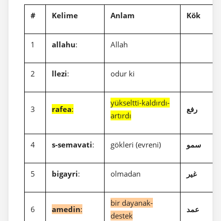
#
Kelime
Anlam
Kök
1
allahu
:
Allah
2
llezi
:
odur ki
yükseltti-kaldırdı-
3
rafea
:
رفع
artırdı
4
s-semavati
:
gökleri (evreni)
سمو
5
bigayri
:
olmadan
غير
bir dayanak-
6
amedin
:
عمد
destek