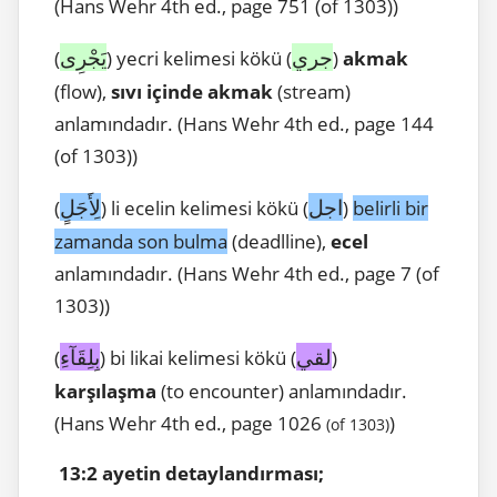
(Hans Wehr 4th ed., page 751 (of 1303))
جري
يَجْرِى
(
) yecri kelimesi kökü (
)
akmak
(flow),
sıvı içinde akmak
(stream)
anlamındadır. (Hans Wehr 4th ed., page 144
(of 1303))
اجل
لِأَجَلٍ
(
) li ecelin kelimesi kökü (
)
belirli bir
zamanda son bulma
(deadlline),
ecel
anlamındadır. (Hans Wehr 4th ed., page 7 (of
1303))
لقي
بِلِقَآءِ
(
) bi likai kelimesi kökü (
)
karşılaşma
(to encounter) anlamındadır.
(Hans Wehr 4th ed., page 1026
)
(of 1303)
13:2 ayetin detaylandırması;