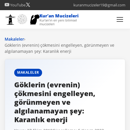
YouTube
kuranmucizeler19@gmail.com
Kur'an Mucizeleri
Kur'an'ın en yeni bilimsel
mucizeleri
Makaleler
›
Göklerin (evrenin) çökmesini engelleyen, görünmeyen ve
algılanamayan şey: Karanlık enerji
MAKALELER
Göklerin (evrenin)
çökmesini engelleyen,
görünmeyen ve
algılanamayan şey:
Karanlık enerji