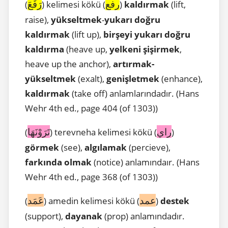
رفع
رَفَعَ
(
) kelimesi kökü (
)
kaldırmak
(lift,
raise),
yükseltmek
-
yukarı doğru
kaldırmak
(lift up),
birşeyi yukarı doğru
kaldırma
(heave up,
yelkeni şişirmek
,
heave up the anchor),
artırmak-
yükseltmek
(exalt),
genişletmek
(enhance),
kaldırmak
(take off) anlamlarındadır. (Hans
Wehr 4th ed., page 404 (of 1303))
راي
تَرَوْنَهَا
(
) terevneha kelimesi kökü (
)
görmek
(see),
algılamak
(percieve),
farkında olmak
(notice) anlamındaır. (Hans
Wehr 4th ed., page 368 (of 1303))
عمد
عَمَد
(
) amedin kelimesi kökü (
)
destek
(support),
dayanak
(prop) anlamındadır.