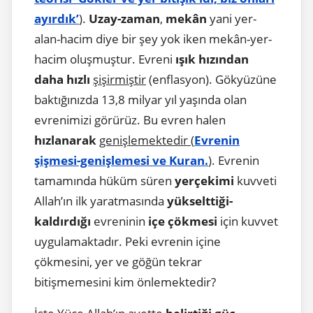
ayırdık’
).
Uzay-zaman
,
mekân
yani yer-
alan-hacim diye bir şey yok iken mekân-yer-
hacim oluşmuştur. Evreni
ışık hızından
daha hızlı
şişirmiştir
(enflasyon). Gökyüzüne
baktığınızda 13,8 milyar yıl yaşında olan
evrenimizi görürüz. Bu evren halen
hızlanarak
genişlemektedir (
Evrenin
şişmesi-genişlemesi ve Kuran.
)
. Evrenin
tamamında hüküm süren
yerçekimi
kuvveti
Allah’ın ilk yaratmasında
yükselttiği-
kaldırdığı
evreninin
içe çökmesi
için kuvvet
uygulamaktadır. Peki evrenin içine
çökmesini, yer ve göğün tekrar
bitişmemesini kim önlemektedir?