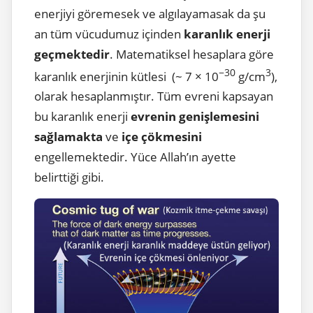
enerjiyi göremesek ve algılayamasak da şu
an tüm vücudumuz içinden
karanlık enerji
geçmektedir
. Matematiksel hesaplara göre
−30
3
karanlık enerjinin kütlesi (~ 7 × 10
g/cm
),
olarak hesaplanmıştır. Tüm evreni kapsayan
bu karanlık enerji
evrenin genişlemesini
sağlamakta
ve
içe çökmesini
engellemektedir. Yüce Allah’ın ayette
belirttiği gibi.