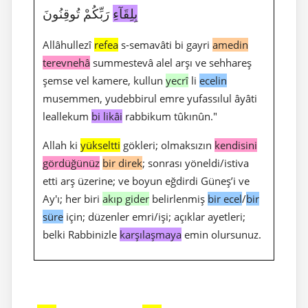
بِلِقَآءِ
رَبِّكُمْ تُوقِنُونَ
Allâhullezî
refea
s-semavâti bi gayri
amedin
terevnehâ
summestevâ alel arşı ve sehhareş
şemse vel kamere, kullun
yecrî
li
ecelin
musemmen, yudebbirul emre yufassılul âyâti
leallekum
bi likâi
rabbikum tûkınûn."
Allah ki
yükseltti
gökleri; olmaksızın
kendisini
gördüğünüz
bir direk
; sonrası yöneldi/istiva
etti arş üzerine; ve boyun eğdirdi Güneş’i ve
Ay'ı; her biri
akıp gider
belirlenmiş
bir ecel
/
bir
süre
için; düzenler emri/işi; açıklar ayetleri;
belki Rabbinizle
karşılaşmaya
emin olursunuz.