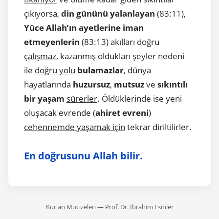
çıkıyorsa,
din gününü yalanlayan
(83:11),
Yüce Allah’ın ayetlerine iman
etmeyenlerin
(83:13) akılları doğru
çalışmaz
, kazanmış oldukları şeyler nedeni
ile
doğru yolu
bulamazlar
, dünya
hayatlarında
huzursuz
,
mutsuz
ve
sıkıntılı
bir yaşam
sürerler
. Öldüklerinde ise yeni
oluşacak evrende (
ahiret evreni
)
cehennemde yaşamak için
tekrar diriltilirler.
En doğrusunu Allah bilir.
Kur'an Mucizeleri — Prof. Dr. İbrahim Esinler