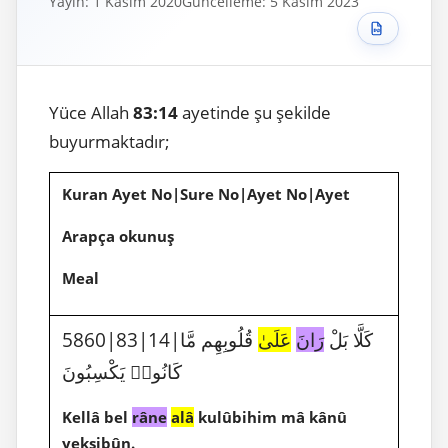
Yayın: 1 Kasım 2020
Güncelleme: 5 Kasım 2023
Yüce Allah
83:14
ayetinde şu şekilde
buyurmaktadır;
Kuran Ayet No|Sure No|Ayet No|Ayet
Arapça okunuş
Meal
5860|83|14|كَلَّا بَلْ
رَانَ
عَلَىٰ
قُلُوبِهِم مَّا
كَانُوا۟ يَكْسِبُونَ
Kellâ bel
râne
alâ
kulûbihim mâ kânû
yeksibûn.