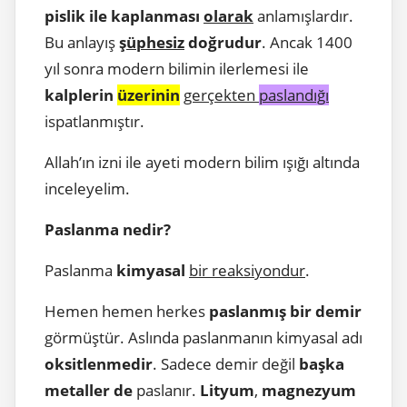
pislik ile kaplanması
olarak
anlamışlardır.
Bu anlayış
şüphesiz
doğrudur
. Ancak 1400
yıl sonra modern bilimin ilerlemesi ile
kalplerin
üzerinin
gerçekten
paslandığı
ispatlanmıştır.
Allah’ın izni ile ayeti modern bilim ışığı altında
inceleyelim.
Paslanma nedir?
Paslanma
kimyasal
bir reaksiyondur
.
Hemen hemen herkes
paslanmış bir demir
görmüştür. Aslında paslanmanın kimyasal adı
oksitlenmedir
. Sadece demir değil
başka
metaller de
paslanır.
Lityum
,
magnezyum