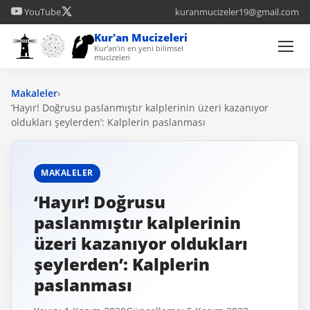
YouTube
kuranmucizeler19@gmail.com
Kur'an Mucizeleri
Kur'an'ın en yeni bilimsel
mucizeleri
Makaleler
›
‘Hayır! Doğrusu paslanmıştır kalplerinin üzeri kazanıyor
oldukları şeylerden’: Kalplerin paslanması
MAKALELER
‘Hayır! Doğrusu
paslanmıştır kalplerinin
üzeri kazanıyor oldukları
şeylerden’: Kalplerin
paslanması