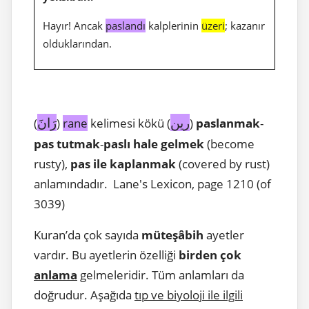
Hayır! Ancak
paslandı
kalplerinin
üzeri
; kazanır
olduklarından.
رين
رَانَ
(
)
rane
kelimesi kökü (
)
paslanmak
-
pas tutmak
-
paslı hale gelmek
(become
rusty),
pas ile kaplanmak
(covered by rust)
anlamındadır. Lane's Lexicon, page 1210 (of
3039)
Kuran’da çok sayıda
müteşâbih
ayetler
vardır. Bu ayetlerin özelliği
birden çok
anlama
gelmeleridir. Tüm anlamları da
doğrudur. Aşağıda
tıp ve biyoloji ile ilgili