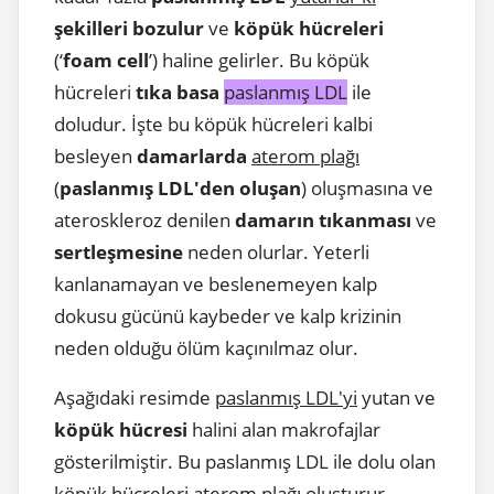
şekilleri bozulur
ve
köpük hücreleri
(‘
foam cell
’) haline gelirler. Bu köpük
hücreleri
tıka basa
paslanmış LDL
ile
doludur. İşte bu köpük hücreleri kalbi
besleyen
damarlarda
aterom plağı
(
paslanmış LDL'den oluşan
) oluşmasına ve
ateroskleroz denilen
damarın tıkanması
ve
sertleşmesine
neden olurlar. Yeterli
kanlanamayan ve beslenemeyen kalp
dokusu gücünü kaybeder ve kalp krizinin
neden olduğu ölüm kaçınılmaz olur.
Aşağıdaki resimde
paslanmış LDL'yi
yutan ve
köpük hücresi
halini alan makrofajlar
gösterilmiştir. Bu paslanmış LDL ile dolu olan
köpük hücreleri aterom plağı oluşturur.