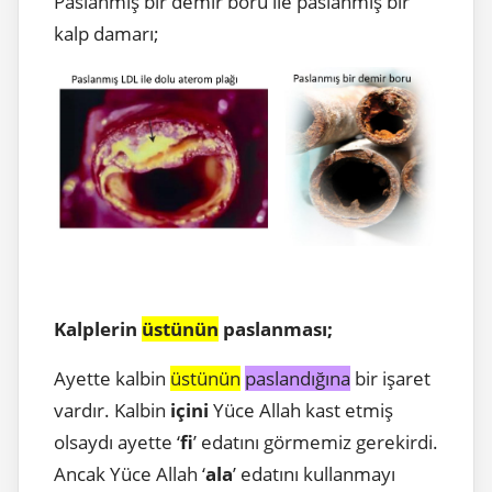
Paslanmış bir demir boru ile paslanmış bir
kalp damarı;
Kalplerin
üstünün
paslanması;
Ayette kalbin
üstünün
paslandığına
bir işaret
vardır. Kalbin
içini
Yüce Allah kast etmiş
olsaydı ayette ‘
fi
’ edatını görmemiz gerekirdi.
Ancak Yüce Allah ‘
ala
’ edatını kullanmayı