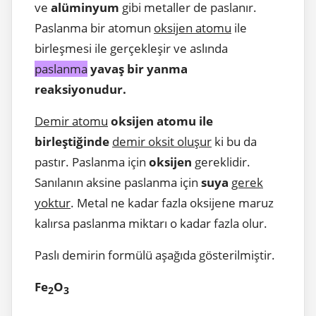
ve
alüminyum
gibi metaller de paslanır.
Paslanma bir atomun
oksijen atomu
ile
birleşmesi ile gerçekleşir ve aslında
paslanma
yavaş bir yanma
reaksiyonudur.
Demir atomu
oksijen atomu ile
birleştiğinde
demir oksit oluşur
ki bu da
pastır. Paslanma için
oksijen
gereklidir.
Sanılanın aksine paslanma için
suya
gerek
yoktur
. Metal ne kadar fazla oksijene maruz
kalırsa paslanma miktarı o kadar fazla olur.
Paslı demirin formülü aşağıda gösterilmiştir.
Fe
O
2
3