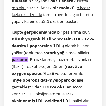
tüketen
bir organda
oksitlenecek
birçok
molekül
vardır. Ancak
bir molekül
o kadar
fazla oksitlenir ki
tam da ayetteki gibi bir etki
yapar. Kalbin üstünü oksitler, paslar.
Kalpte
gerçek anlamda
bir paslanma olur.
Düşük yoğunluklu lipoprotein
(
LDL
) (
Low-
density lipoproteins
(
LDL
)) olarak bilinen
yağlar (toplumda
zararlı yağ
olarak bilinir)
paslanır
. Bu paslanmayı bazı metal iyonları
(Bakır), reaktif oksijen türleri (
reactive
oxygen species
(ROS)) ve bazı enzimler
(
myeloperoksidaz
-
myeloperoxidase
)
gerçekleştirirler. LDH’ye
oksijen
atomu
verirler. LDL oksijen atomu alarak
oksitlenmiş LDL
‘
oxidized LDL
’ halini alır.