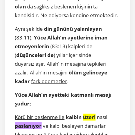
olan
da
sağlıksız beslenen kişinin
ta
kendisidir. Ne ediyorsa kendine etmektedir.
Aynı şekilde
din gününü yalanlayan
(83:11),
Yüce Allah’ın ayetlerine iman
etmeyenlerin
(83:13) kalpleri de
(
düşünceleri de
) yıllar içerisinde
duyarsızlaşır. Allah'ın mesajına tepkileri
azalır.
Allah'ın mesajını
ölüm gelinceye
kadar
fark edemezler
.
Yüce Allah’ın ayetteki katmanlı mesajı
şudur;
Kötü bir beslenme ile
kalbin
üzeri
nasıl
paslanıyor
ve kalbi besleyen damarlar
tıkanıyor
ve ölüme kadar giden sıkıntılar