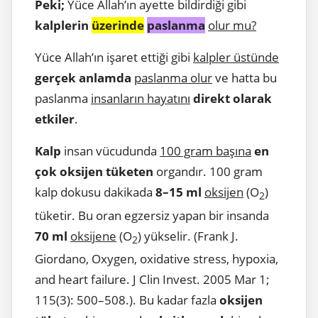
Peki;
Yüce Allah’ın ayette bildirdiği gibi
kalplerin
üzerinde
paslanma
olur mu?
Yüce Allah’ın işaret ettiği gibi
kalpler üstünde
gerçek anlamda
paslanma olur
ve hatta bu
paslanma
insanların hayatını
direkt olarak
etkiler
.
Kalp
insan vücudunda
100 gram başına
en
çok oksijen tüketen
organdır. 100 gram
kalp dokusu dakikada
8–15 ml
oksijen
(O
)
2
tüketir. Bu oran egzersiz yapan bir insanda
70 ml
oksijene
(O
) yükselir. (Frank J.
2
Giordano, Oxygen, oxidative stress, hypoxia,
and heart failure. J Clin Invest. 2005 Mar 1;
115(3): 500–508.). Bu kadar fazla
oksijen