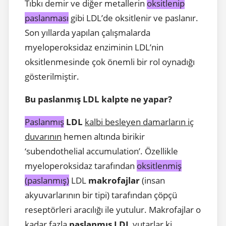
Tıbkı demir ve diğer metallerin
oksitlenip
paslanması
gibi LDL’de oksitlenir ve paslanır.
Son yıllarda yapılan çalışmalarda
myeloperoksidaz enziminin LDL’nin
oksitlenmesinde çok önemli bir rol oynadığı
gösterilmiştir.
Bu paslanmış LDL kalpte ne yapar?
Paslanmış
LDL
kalbi besleyen damarların iç
duvarının
hemen altında birikir
‘subendothelial accumulation’. Özellikle
myeloperoksidaz tarafından
oksitlenmiş
(paslanmış)
LDL
makrofajlar
(insan
akyuvarlarının bir tipi) tarafından çöpçü
reseptörleri aracılığı ile yutulur. Makrofajlar o
kadar fazla
paslanmış LDL
yutarlar ki