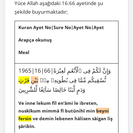
Yüce Allah aşağıdaki 16:66 ayetinde şu
şekilde buyurmaktadır;
Kuran Ayet No|Sure No|Ayet No|Ayet
Arapça okunuş
Meal
1965|16|66|وَإِنَّ لَكُمْ فِى ٱلْأَنْعَٰمِ لَعِبْرَةً
نُّسْقِيكُم مِّمَّا فِى بُطُونِهِۦ مِنۢ
بَيْنِ
فَرْثٍ
وَدَمٍ لَّبَنًا خَالِصًا سَآئِغًا لِّلشَّٰرِبِينَ
Ve inne lekum fîl en’âmi le ibreten,
nuskîkum mimmâ fî butûnihî min
beyni
fersin
ve demin lebenen hâlisen sâigan liş
şâribîn.