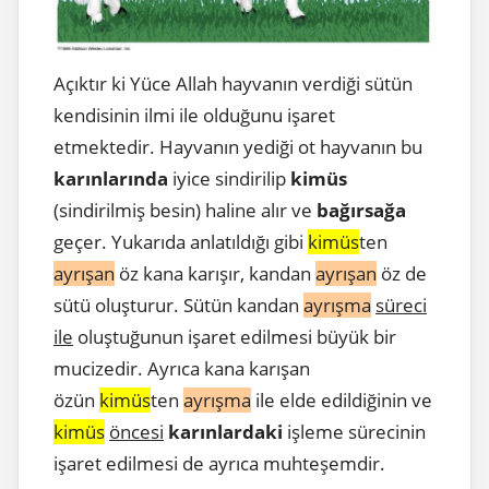
Açıktır ki Yüce Allah hayvanın verdiği sütün
kendisinin ilmi ile olduğunu işaret
etmektedir. Hayvanın yediği ot hayvanın bu
karınlarında
iyice sindirilip
kimüs
(sindirilmiş besin) haline alır ve
bağırsağa
geçer. Yukarıda anlatıldığı gibi
kimüs
ten
ayrışan
öz kana karışır, kandan
ayrışan
öz de
sütü oluşturur. Sütün kandan
ayrışma
süreci
ile
oluştuğunun işaret edilmesi büyük bir
mucizedir. Ayrıca kana karışan
özün
kimüs
ten
ayrışma
ile elde edildiğinin ve
kimüs
öncesi
karınlardaki
işleme sürecinin
işaret edilmesi de ayrıca muhteşemdir.