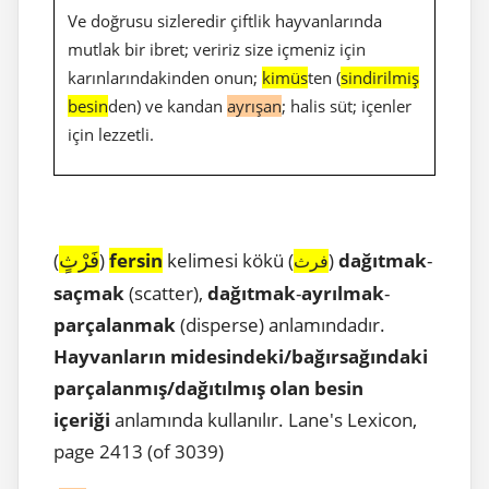
Ve doğrusu sizleredir çiftlik hayvanlarında
mutlak bir ibret; veririz size içmeniz için
karınlarındakinden onun;
kimüs
ten (
sindirilmiş
besin
den) ve kandan
ayrışan
; halis süt; içenler
için lezzetli.
فَرْثٍ
(
)
fersin
kelimesi kökü (
)
dağıtmak
-
فرث
saçmak
(scatter),
dağıtmak
-
ayrılmak
-
parçalanmak
(disperse) anlamındadır.
Hayvanların midesindeki/bağırsağındaki
parçalanmış/dağıtılmış olan besin
içeriği
anlamında kullanılır. Lane's Lexicon,
page 2413 (of 3039)