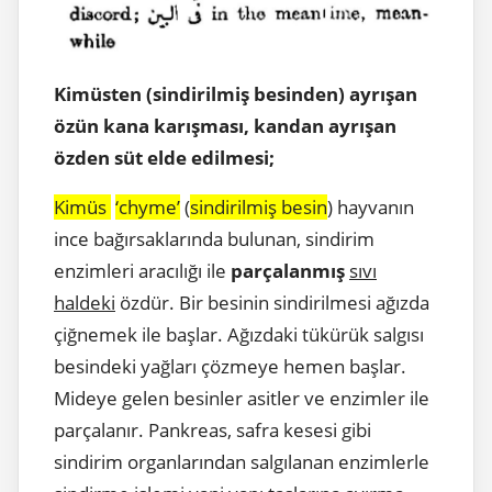
Kimüsten (sindirilmiş besinden) ayrışan
özün kana karışması, kandan ayrışan
özden süt elde edilmesi;
Kimüs
‘
chyme
’
(
sindirilmiş besin
) hayvanın
ince bağırsaklarında bulunan, sindirim
enzimleri aracılığı ile
parçalanmış
sıvı
haldeki
özdür. Bir besinin sindirilmesi ağızda
çiğnemek ile başlar. Ağızdaki tükürük salgısı
besindeki yağları çözmeye hemen başlar.
Mideye gelen besinler asitler ve enzimler ile
parçalanır. Pankreas, safra kesesi gibi
sindirim organlarından salgılanan enzimlerle