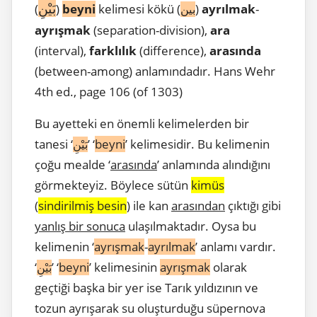
بَيْنِ
(
)
beyni
kelimesi kökü (
)
ayrılmak
-
بين
ayrışmak
(separation-division),
ara
(interval),
farklılık
(difference),
arasında
(between-among) anlamındadır. Hans Wehr
4th ed., page 106 (of 1303)
Bu ayetteki en önemli kelimelerden bir
tanesi ‘
’ ‘
beyni
’ kelimesidir. Bu kelimenin
بَيْنِ
çoğu mealde ‘
arasında
’ anlamında alındığını
görmekteyiz. Böylece sütün
kimüs
(
sindirilmiş besin
) ile kan
arasından
çıktığı gibi
yanlış bir sonuca
ulaşılmaktadır. Oysa bu
kelimenin ‘
ayrışmak
-
ayrılmak
’ anlamı vardır.
‘
’ ‘
beyni
’ kelimesinin
ayrışmak
olarak
بَيْنِ
geçtiği başka bir yer ise Tarık yıldızının ve
tozun ayrışarak su oluşturduğu süpernova