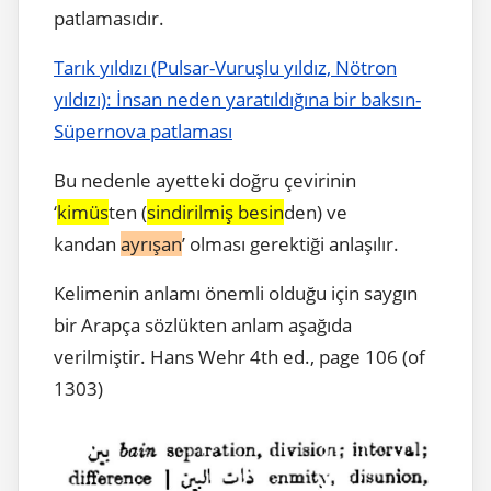
patlamasıdır.
Tarık yıldızı (Pulsar-Vuruşlu yıldız, Nötron
yıldızı): İnsan neden yaratıldığına bir baksın-
Süpernova patlaması
Bu nedenle ayetteki doğru çevirinin
‘
kimüs
ten (
sindirilmiş besin
den) ve
kandan
ayrışan
’ olması gerektiği anlaşılır.
Kelimenin anlamı önemli olduğu için saygın
bir Arapça sözlükten anlam aşağıda
verilmiştir. Hans Wehr 4th ed., page 106 (of
1303)