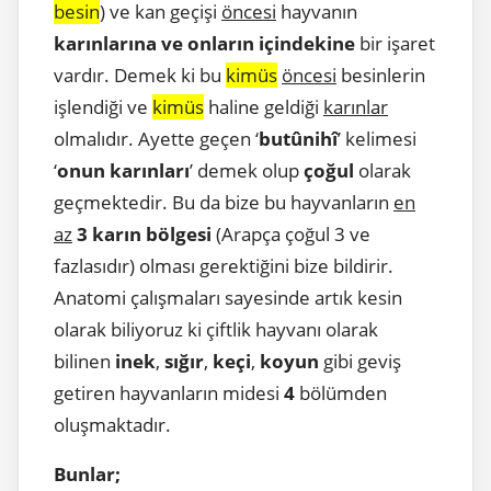
besin
) ve kan geçişi
öncesi
hayvanın
karınlarına ve onların içindekine
bir işaret
vardır. Demek ki bu
kimüs
öncesi
besinlerin
işlendiği ve
kimüs
haline geldiği
karınlar
olmalıdır. Ayette geçen ‘
butûnihî
’ kelimesi
‘
onun karınları
’ demek olup
çoğul
olarak
geçmektedir. Bu da bize bu hayvanların
en
az
3 karın bölgesi
(Arapça çoğul 3 ve
fazlasıdır) olması gerektiğini bize bildirir.
Anatomi çalışmaları sayesinde artık kesin
olarak biliyoruz ki çiftlik hayvanı olarak
bilinen
inek
,
sığır
,
keçi
,
koyun
gibi geviş
getiren hayvanların midesi
4
bölümden
oluşmaktadır.
Bunlar;