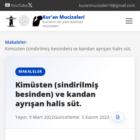
YouTube
kuranmucizeler19@gmail.com
Kur'an Mucizeleri
Kur'an'ın en yeni bilimsel
mucizeleri
Makaleler
›
Kimüsten (sindirilmiş besinden) ve kandan ayrışan halis süt.
MAKALELER
Kimüsten (sindirilmiş
besinden) ve kandan
ayrışan halis süt.
Yayın: 9 Mart 2022
Güncelleme: 5 Kasım 2023