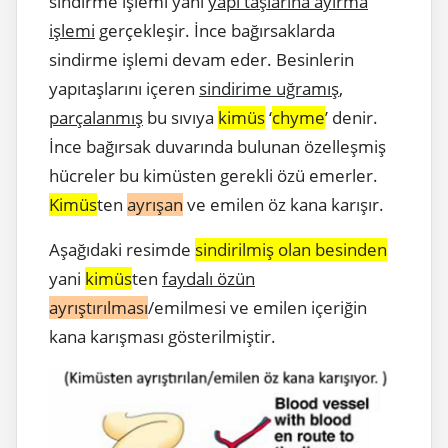
sindirme işlemi yani
yapı taşlarına ayırma
işlemi
gerçekleşir. İnce bağırsaklarda
sindirme işlemi devam eder. Besinlerin
yapıtaşlarını içeren
sindirime uğramış
,
parçalanmış
bu sıvıya
kimüs
‘
chyme
’ denir.
İnce bağırsak duvarında bulunan özelleşmiş
hücreler bu kimüsten gerekli özü emerler.
Kimüs
ten
ayrışan
ve emilen öz kana karışır.
Aşağıdaki resimde
sindirilmiş olan besinden
yani
kimüs
ten
faydalı özün
ayrıştırılması
/emilmesi ve emilen içeriğin
kana karışması gösterilmiştir.