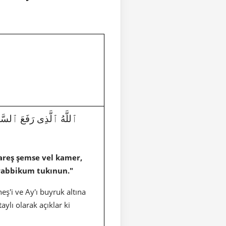
areş şemse vel kamer,
 rabbikum tukınun."
ş'i ve Ay'ı buyruk altına
aylı olarak açıklar ki