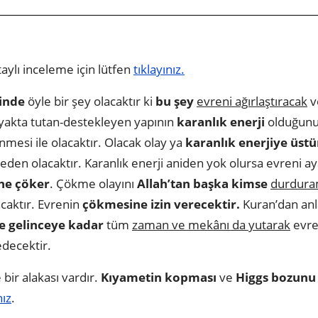
detaylı inceleme için lütfen
tıklayınız.
çinde
öyle bir şey olacaktır ki
bu şey
evreni ağırlaştıracak
v
yakta tutan-destekleyen yapının
karanlık enerji
olduğunu 
enmesi ile olacaktır. Olacak olay ya
karanlık enerjiye üst
eden olacaktır. Karanlık enerji aniden yok olursa evreni ay
ine çöker
. Çökme olayını
Allah’tan başka kimse
durdura
caktır. Evrenin
çökmesine izin verecektir.
Kuran’dan anl
ne gelinceye kadar
tüm
zaman ve mekânı da yutarak
evre
decektir.
bir alakası vardır.
Kıyametin kopması
ve
Higgs bozunu
nız
.