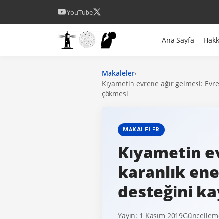
YouTube
Ana Sayfa
Hak
Makaleler
›
Kıyametin evrene ağır gelmesi: Evren
çökmesi
MAKALELER
Kıyametin ev
karanlık ene
desteğini ka
Yayın: 1 Kasım 2019
Güncelleme