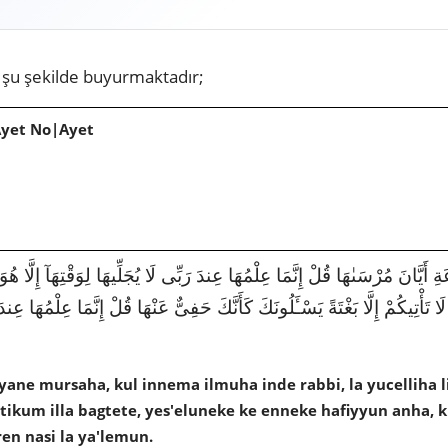
şu şekilde buyurmaktadır;
Ayet No|Ayet
1141|7|187|َانَ مُرْسَىٰهَا قُلْ إِنَّمَا عِلْمُهَا عِندَ رَبِّى لَا يُجَلِّيهَا لِوَقْتِهَآ إِلَّا هُوَ
َأْتِيكُمْ إِلَّا بَغْتَةً يَسْـَٔلُونَكَ كَأَنَّكَ حَفِىٌّ عَنْهَا قُلْ إِنَّمَا عِلْمُهَا عِندَ
yyane mursaha, kul innema ilmuha inde rabbi, la yucelliha li
te'tikum illa bagtete, yes'eluneke ke enneke hafiyyun anha,
ren nasi la ya'lemun.