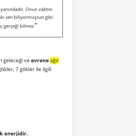
 yanındadır. Onun vaktini
anki sen biliyormuşsun gibi
*
u gerçeği bilmez.
ın geleceği ve
evrene
ağır
ökler, 7 gökler ile ilgili
k enerjidir.