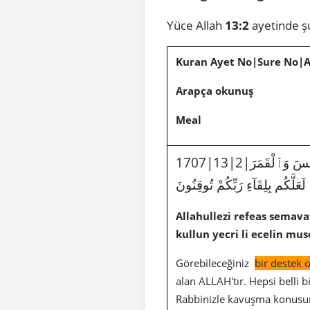
Yüce Allah
13:2
ayetinde ş
Kuran Ayet No|Sure No|
Arapça okunuş
Meal
1707|13|2|ٱللَّهُ ٱلَّذِى رَفَعَ ٱلسَّمَٰوَٰتِ بِغَيْرِ عَمَدٍ تَرَوْنَهَا ثُمَّ ٱسْتَوَىٰ عَلَى ٱلْعَرْشِ وَسَخَّرَ ٱلشَّمْسَ وَٱلْقَمَرَ
عَلَّكُم بِلِقَآءِ رَبِّكُمْ تُوقِنُونَ
Allahullezi refeas semav
kullun yecri li ecelin mu
Görebileceğiniz
bir destek
alan ALLAH'tır. Hepsi belli bi
Rabbinizle kavuşma konusu