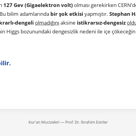
in
127 Gev (Gigaelektron volt)
olması gerekirken CERN’d
 Bu bilim adamlarında
bir şok etkisi
yapmıştır.
Stephan 
ikrarlı-dengeli
olmadığını
aksine
istikrarsız-dengesiz
old
n Higgs bozunundaki dengesizlik nedeni ile içe çökeceğin b
lir.
Kur'an Mucizeleri — Prof. Dr. İbrahim Esinler