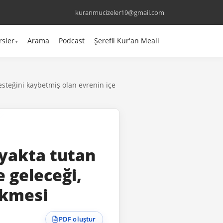
kuranmucizeler19@gmail.com
rsler
Arama
Podcast
Şerefli Kur'an Meali
desteğini kaybetmiş olan evrenin içe
ayakta tutan
e geleceği,
ökmesi
PDF oluştur