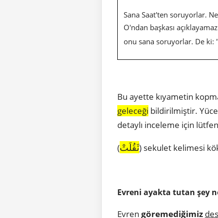
Sana Saat'ten soruyorlar. N
O'ndan başkası açıklayamaz.
onu sana soruyorlar. De ki: 
Bu ayette kıyametin kopması
geleceği
bildirilmiştir. Yüc
detaylı inceleme için lütfe
ثَقُلَتْ
(
) sekulet kelimesi kö
Evreni ayakta tutan şey n
Evren
göremediğimiz
des