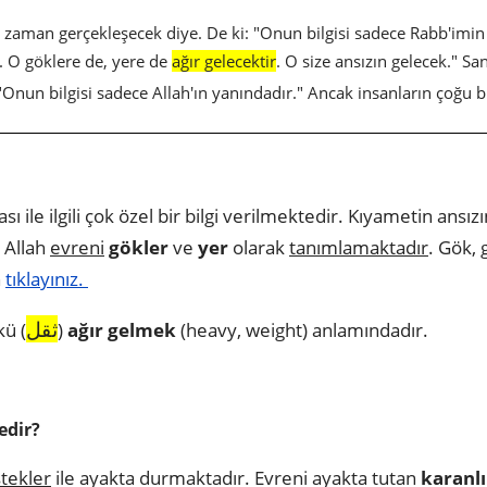
e zaman gerçekleşecek diye. De ki: "Onun bilgisi sadece Rabb'imin
 O göklere de, yere de
ağır gelecektir
. O size ansızın gelecek." S
"Onun bilgisi sadece Allah'ın yanındadır." Ancak insanların çoğu b
 ile ilgili çok özel bir bilgi verilmektedir. Kıyametin ansız
e Allah
evreni
gökler
ve
yer
olarak
tanımlamaktadır
. Gök, g
n
tıklayınız.
ثقل
kü (
)
ağır gelmek
(heavy, weight) anlamındadır.
edir?
tekler
ile ayakta durmaktadır. Evreni ayakta tutan
karanlı