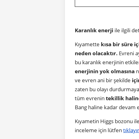
Karanlık enerji
ile ilgili 
Kıyamette
kısa bir süre i
neden olacaktır.
Evreni a
bu karanlık enerjinin etkil
enerjinin yok olmasına
n
ve evren ani bir şekilde
iç
zaten bu olayı durdurmaya
tüm evrenin
tekillik hali
Bang haline kadar devam e
Kıyametin Higgs bozonu ile 
inceleme için lütfen
tıklayı