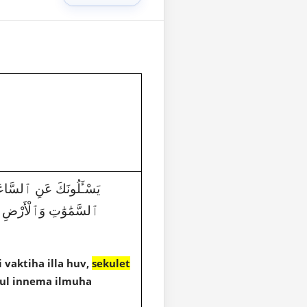
يَسْـَٔلُونَكَ عَنِ ٱلسَّاعَةِ أَيّ
ٱلسَّمَٰوَٰتِ وَٱلْأَرْضِ لَا ت
 vaktiha illa huv,
sekulet
 kul innema ilmuha