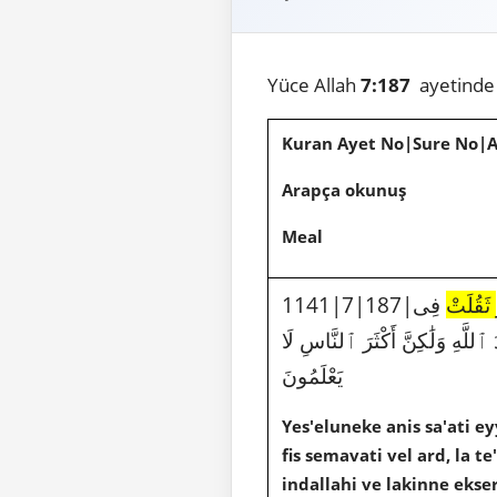
Yüce Allah
7:187
ayetinde 
Kuran Ayet No|Sure No|
Arapça okunuş
Meal
ثَقُلَتْ
فِى
 ٱللَّهِ وَلَٰكِنَّ أَكْثَرَ ٱلنَّاسِ لَا
يَعْلَمُونَ
Yes'eluneke anis sa'ati e
fis semavati vel ard, la 
indallahi ve lakinne ekse