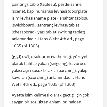
painting), tablo (tableau), perde-sahne
(scene), kapı numarası levhası (doorplate),
isim levhası (name plate), anahtar tablosu
(swichboard), santranç levhası/tablası
(chessborad), yazı tableti (writing tablet)
anlamındadır. Hans Wehr 4th ed., page
1035 (of 1303)
(لواح) (lwʾḥ); solduran (withering), yüzeyel
olarak hafifce yakan (singeing), kavurucu-
yakıcı-aşırı susuz bırakıcı (parching), yakıp
kavuran (scorching) anlamındadır. Hans
Wehr 4th ed., page 1035 (of 1303)
Ayette isim kelimesi olarak geçtiği için çok
saygın bir sözlükten anlamı orjinalden