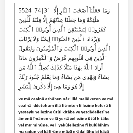
5524|74|31|وَمَا جَعَلْنَآ أَصْحَٰبَ ٱلنَّارِ إِلَّا
مَلَٰٓئِكَةً وَمَا جَعَلْنَا عِدَّتَهُمْ إِلَّا فِتْنَةً لِّلَّذِينَ
كَفَرُوا۟ لِيَسْتَيْقِنَ ٱلَّذِينَ أُوتُوا۟ ٱلْكِتَٰبَ
وَيَزْدَادَ ٱلَّذِينَ ءَامَنُوٓا۟ إِيمَٰنًا وَلَا يَرْتَابَ
ٱلَّذِينَ أُوتُوا۟ ٱلْكِتَٰبَ وَٱلْمُؤْمِنُونَ وَلِيَقُولَ
ٱلَّذِينَ فِى قُلُوبِهِم مَّرَضٌ وَٱلْكَٰفِرُونَ مَاذَآ
أَرَادَ ٱللَّهُ بِهَٰذَا مَثَلًا كَذَٰلِكَ يُضِلُّ ٱللَّهُ مَن
يَشَآءُ وَيَهْدِى مَن يَشَآءُ وَمَا يَعْلَمُ جُنُودَ رَبِّكَ
إِلَّا هُوَ وَمَا هِىَ إِلَّا ذِكْرَىٰ لِلْبَشَرِ
Ve mâ cealnâ ashâben nâri illâ melâiketen ve mâ
cealnâ ıddetehum illâ fitneten lillezîne keferû li
yesteykınellezîne ûtûl kitâbe ve yezdâdellezîne
âmenû îmânen ve lâ yertâbellezîne ûtûl kitâbe
vel mu’minûne, ve li yekûlellezîne fî kulûbihim
maradun vel kâfirûne mâzâ erâdallâhu bi hâzâ