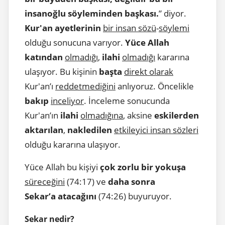
insanoğlu söyleminden başkası.
” diyor.
Kur'an ayetlerinin
bir insan sözü
-
söylemi
olduğu sonucuna varıyor.
Yüce Allah
katından
olmadığı
,
ilahi
olmadığı
kararına
ulaşıyor. Bu kişinin
başta
direkt olarak
Kur'an’ı
reddetmediğini
anlıyoruz. Öncelikle
bakıp
inceliyor
. İnceleme sonucunda
Kur'an’ın
ilahi
olmadığına
, aksine
eskilerden
aktarılan
,
nakledilen
etkileyici insan sözleri
olduğu kararına ulaşıyor.
Yüce Allah bu kişiyi
çok zorlu bir yokuşa
süreceğini
(74:17) ve
daha sonra
Sekar’a
atacağını
(74:26) buyuruyor.
Sekar nedir?