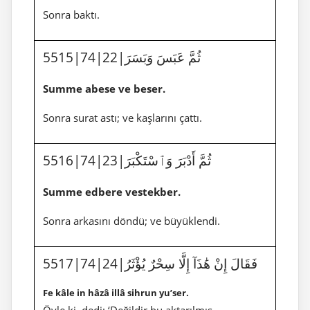
Sonra baktı.
5515|74|22|ثُمَّ عَبَسَ وَبَسَرَ
Summe abese ve beser.
Sonra surat astı; ve kaşlarını çattı.
5516|74|23|ثُمَّ أَدْبَرَ وَٱسْتَكْبَرَ
Summe edbere vestekber.
Sonra arkasını döndü; ve büyüklendi.
5517|74|24|فَقَالَ إِنْ هَٰذَآ إِلَّا سِحْرٌ يُؤْثَرُ
Fe kâle in hâzâ illâ sihrun yu’ser.
Öyle ki, dedi: ‘Değildir bu aktarılmış-