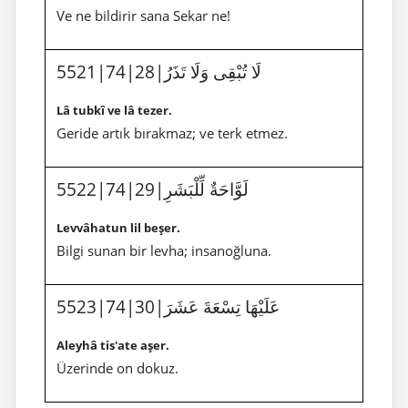
Ve ne bildirir sana Sekar ne!
5521|74|28|لَا تُبْقِى وَلَا تَذَرُ
Lâ tubkî ve lâ tezer.
Geride artık bırakmaz; ve terk etmez.
5522|74|29|لَوَّاحَةٌ لِّلْبَشَرِ
Levvâhatun lil beşer.
Bilgi sunan bir levha; insanoğluna.
5523|74|30|عَلَيْهَا تِسْعَةَ عَشَرَ
Aleyhâ tis'ate aşer.
Üzerinde on dokuz.