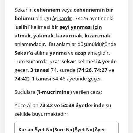
Sekar’ın
cehennem
veya
cehennemin bir
bölümü
olduğu
âşikardır
. 74:26 ayetindeki
‘
uslihi
’ kelimesi
bir şeyi
yanması için
atmak
,
yakmak
,
kavurmak
,
kızartmak
anlamındadır. Bu anlamlar düşünüldüğünde
Sekar’a
atılma
yanma
ve
azap
amaçlıdır.
Tüm Kur'an’da ‘
’ ‘
sekar
’ kelimesi
4 yerde
سَقَرَ
geçer.
3 tanesi
74. surede (
74:26
,
74:27
ve
74:42
),
1 tanesi
54:48 ayetinde
geçer.
Suçlulara (‘
l-mucrimine
’) verilen ceza;
Yüce Allah
74:42 ve 54:48 âyetlerinde
şu
şekilde buyurmaktadır;
Kur'an Âyet No|Sure No|Âyet No|Âyet