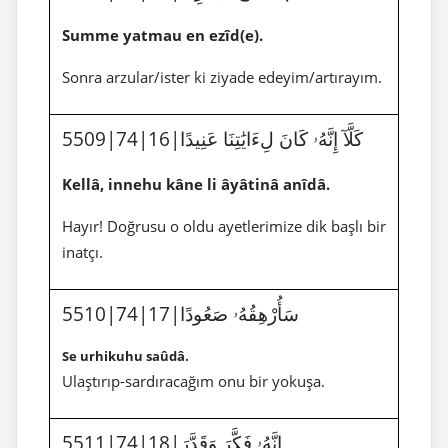
Summe yatmau en ezîd(e).
Sonra arzular/ister ki ziyade edeyim/artırayım.
5509|74|16|كَلَّآ إِنَّهُۥ كَانَ لِءَايَٰتِنَا عَنِيدًا
Kellâ, innehu kâne li âyâtinâ anîdâ.
Hayır! Doğrusu o oldu ayetlerimize dik başlı bir
inatçı.
5510|74|17|سَأُرْهِقُهُۥ صَعُودًا
Se urhikuhu saûdâ.
Ulaştırıp-sardıracağım onu bir yokuşa.
5511|74|18|إِنَّهُۥ فَكَّرَ وَقَدَّرَ