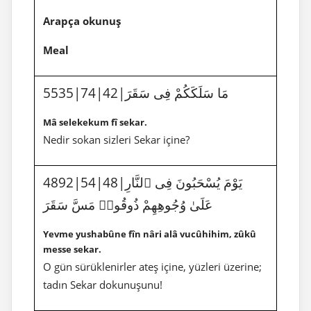
Arapça okunuş
Meal
5535|74|42|مَا سَلَكَكُمْ فِى سَقَرَ
Mâ selekekum fî sekar.
Nedir sokan sizleri Sekar içine?
4892|54|48|يَوْمَ يُسْحَبُونَ فِى ٱلنَّارِ
عَلَىٰ وُجُوهِهِمْ ذُوقُوا۟ مَسَّ سَقَرَ
Yevme yushabûne fîn nâri alâ vucûhihim, zûkû
messe sekar.
O gün sürüklenirler
ateş içine,
yüzleri üzerine;
tadın Sekar dokunuşunu!