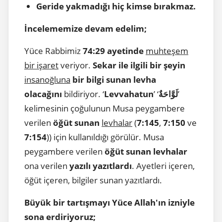
Geride yakmadığı hiç kimse bırakmaz.
İncelememize devam edelim;
Yüce Rabbimiz
74:29 ayetinde
muhteşem
bir işaret
veriyor.
Sekar ile ilgili bir şeyin
insanoğluna
bir bilgi sunan levha
olacağını
bildiriyor. ‘
Levvahatun
’ ‘
لَوَّاحَةٌ
’
kelimesinin çoğulunun Musa peygambere
verilen
öğüt sunan
levhalar
(
7:145
,
7:150
ve
7:154
)) için kullanıldığı görülür. Musa
peygambere verilen
öğüt sunan levhalar
ona verilen
yazılı yazıtlardı
. Ayetleri içeren,
öğüt içeren, bilgiler sunan yazıtlardı.
Büyük bir tartışmayı Yüce Allah'ın izniyle
sona erdiriyoruz;