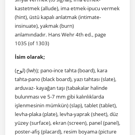
kastetmek (allude), ima etmek-ipucu vermek
(hint), üstü kapalı anlatmak (intimate-
insinuate), yakmak (burn)
anlamındadır. Hans Wehr 4th ed., page
1035 (of 1303)
İsim olarak;
(لوح) (lwḥ); pano-ince tahta (board), kara
tahta-pano (black board), yazı tahtası (slate),
arduvaz- kayağan taşı (tabakalar halinde
bulunması ve 5-7 mm gibi kalınlıklarda
işlenmesinin mümkün) (slap), tablet (tablet),
levha-plaka (plate), levha-yaprak (sheet), düz
yüzey (surface), ekran (screen), panel (panel),
poster-afiş (placard), resim boyama (picture