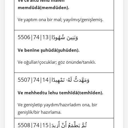
memdûdâ(memdûden).
Ve yaptım ona bir mal; yayılmış/genişlemiş.
5506|74|13|وَبَنِينَ شُهُودًا
Ve benîne şuhûdâ(şuhûden).
Ve oğullar/çocuklar; göz önünde/tanıklı.
5507|74|14|وَمَهَّدتُّ لَهُۥ تَمْهِيدًا
Ve mehhedtu lehu temhîdâ(temhîden).
Ve genişletip yaydım/hazırladım ona, bir
genişlik/bir hazırlama.
5508|74|15|ثُمَّ يَطْمَعُ أَنْ أَزِيدَ