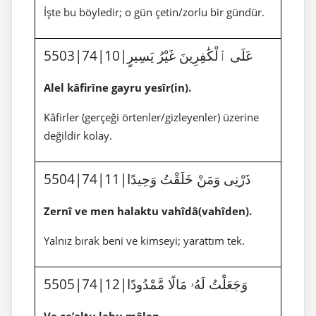
İşte bu böyledir; o gün çetin/zorlu bir gündür.
5503|74|10|عَلَى ٱلْكَٰفِرِينَ غَيْرُ يَسِيرٍ
Alel kâfirîne gayru yesîr(in).
Kâfirler (gerçeği örtenler/gizleyenler) üzerine
değildir kolay.
5504|74|11|ذَرْنِى وَمَنْ خَلَقْتُ وَحِيدًا
Zernî ve men halaktu vahîdâ(vahîden).
Yalnız bırak beni ve kimseyi; yarattım tek.
5505|74|12|وَجَعَلْتُ لَهُۥ مَالًا مَّمْدُودًا
Ve ce’altu lehu mâlen