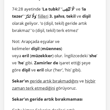
74:28 ayetinde ‘
La tubki’ ‘لَا تُبْقِى’
ve ‘
la
tezer’
‘
وَلَا تَذَرُ
’
fiilleri
3. şahıs
,
tekil
ve
dişil
olarak geliyor. ‘o (dişil, tekil) geride artık
bırakmaz’ ‘o (dişil, tekil) terk etmez’
Not: Arapçada eşyalar ve
kelimeler
dişil
(
müennes
)
veya
eril
(
müzekker
) olur. İngilizcedeki ‘
she
’
ve ‘
he
’ gibi.
Zamirler de
işaret ettiği şeye
göre
dişil
ve
eril
olur (‘her’, ‘his’ gibi).
Sekar’ın
geride artık bırakmadığını
ve
hiçbir
zaman terk etmediğini
görüyoruz.
Sekar’ın geride artık bırakmaması