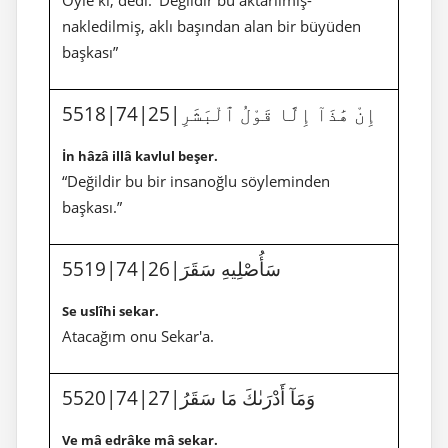
nakledilmiş, aklı başından alan bir büyüden
başkası”
5518|74|25|إِنْ هَٰذَآ إِلَّا قَوْلُ ٱلْبَشَرِ
İn hâzâ illâ kavlul beşer.
“Değildir bu bir insanoğlu söyleminden
başkası.”
5519|74|26|سَأُصْلِيهِ سَقَرَ
Se uslîhi sekar.
Atacağım onu Sekar'a.
5520|74|27|وَمَآ أَدْرَىٰكَ مَا سَقَرُ
Ve mâ edrâke mâ sekar.