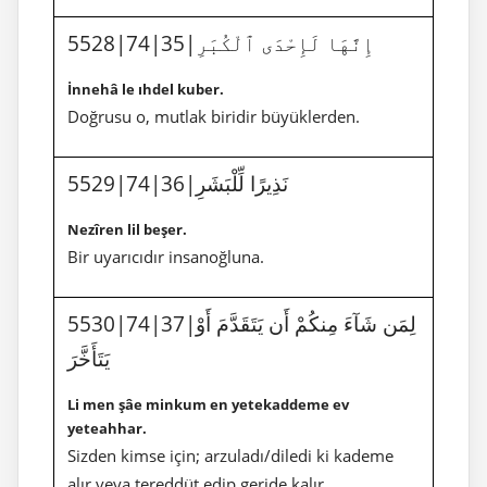
5528|74|35|إِنَّهَا لَإِحْدَى ٱلْكُبَرِ
İnnehâ le ıhdel kuber.
Doğrusu o, mutlak biridir büyüklerden.
5529|74|36|نَذِيرًا لِّلْبَشَرِ
Nezîren lil beşer.
Bir uyarıcıdır insanoğluna.
5530|74|37|لِمَن شَآءَ مِنكُمْ أَن يَتَقَدَّمَ أَوْ
يَتَأَخَّرَ
Li men şâe minkum en yetekaddeme ev
yeteahhar.
Sizden kimse için; arzuladı/diledi ki kademe
alır veya tereddüt edip geride kalır.