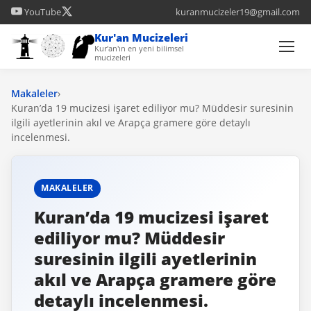
YouTube
kuranmucizeler19@gmail.com
Kur'an Mucizeleri
Kur'an'ın en yeni bilimsel
mucizeleri
Makaleler
›
Kuran’da 19 mucizesi işaret ediliyor mu? Müddesir suresinin
ilgili ayetlerinin akıl ve Arapça gramere göre detaylı
incelenmesi.
MAKALELER
Kuran’da 19 mucizesi işaret
ediliyor mu? Müddesir
suresinin ilgili ayetlerinin
akıl ve Arapça gramere göre
detaylı incelenmesi.