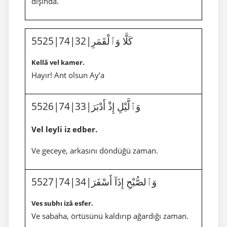
dışında.
5525|74|32|كَلَّا وَٱلْقَمَرِ
Kellâ vel kamer.
Hayır! Ant olsun Ay’a
5526|74|33|وَٱلَّيْلِ إِذْ أَدْبَرَ
Vel leyli iz edber.
Ve geceye, arkasını döndüğü zaman.
5527|74|34|وَٱلصُّبْحِ إِذَآ أَسْفَرَ
Ves subhı izâ esfer.
Ve sabaha, örtüsünü kaldırıp ağardığı zaman.