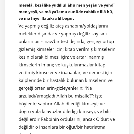
meselâ, kezâlike yudıllullâhu men yeşâu ve yehdî
men yeşâ, ve mâ ya’lemu cunûde rabbike illâ hû,
ve mâ hiye illâ zikrâ lil beşer.
Ve yapmış değiliz ateş ashabını/yoldaşlarını
melekler dışında; ve yapmış değiliz sayısını
onların bir sınav/bir test dışında; gerçeği örtüp
gizlemiş kimseler için; kitap verilmiş kimselerin
kesin olarak bilmesi için; ve artar inanmış
kimselerin imanı; ve kuşkulanmazlar kitap
verilmiş kimseler ve inananlar; ve demesi için
kalplerinde bir hastalık bulunan kimselerin ve
gerçeği örtenlerin-gizleyenlerin; “Ne
arzuladı/amaçladı Allah bu misalle?”; işte
böyledir; saptırır Allah dilediği kimseyi; ve
doğru yola kılavuzlar dilediği kimseyi; ve bilir
değillerdir Rabbinin ordularını, ancak O’dur; ve
değildir o insanlara bir öğüt/bir hatırlatma