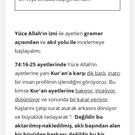
Yüce Allah’ın izni
ile ayetleri
gramer
açısından
ve
akıl yolu ile
incelemeye
başlayalım;
74:16-25 ayetlerinde
Yüce Allah’ın
ayetlerine yani
Kur'an’a karşı
dik başlı
,
inatçı
bir insan profilinin işlendiğini görüyoruz. Bu
kimse
Kur'an ayetlerine
bakıyor
,
inceliyor
,
düşünüyor
ve sonunda
bir karar veriyor
.
Kaşlarını çatıp surat asarak arkasını dönüyor
ve büyüklük taslayarak “: ‘
Değildir bu
aktarılmış-nakledilmiş, aklı başından alan
bir büyüden başkası; değildir bu bir