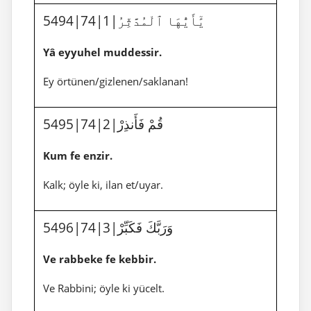
5494|74|1|يَٰٓأَيُّهَا ٱلْمُدَّثِّرُ
Yâ eyyuhel muddessir.
Ey örtünen/gizlenen/saklanan!
5495|74|2|قُمْ فَأَنذِرْ
Kum fe enzir.
Kalk; öyle ki, ilan et/uyar.
5496|74|3|وَرَبَّكَ فَكَبِّرْ
Ve rabbeke fe kebbir.
Ve Rabbini; öyle ki yücelt.