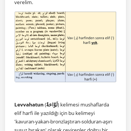
verelim.
Levvahatun
(
لَوَّاحَةٌ
) kelimesi mushaflarda
elif harfi ile yazıldığı için bu kelimeyi
'kavuran-yakan-bronzlaştıran-solduran-aşırı
susuz bırakan' olarak çevirenler doğru bir