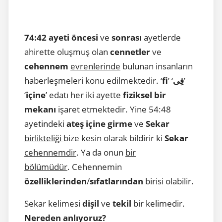
74:42 ayeti öncesi
ve
sonrası
ayetlerde
ahirette oluşmuş olan
cennetler
ve
cehennem
evrenlerinde
bulunan insanların
haberleşmeleri konu edilmektedir. ‘
fi
’ ‘
فِى
’
‘
içine
’ edatı her iki ayette
fiziksel bir
mekanı
işaret etmektedir. Yine 54:48
ayetindeki
ateş içine girme
ve
Sekar
birlikteliği
bize kesin olarak bildirir ki
Sekar
cehennemdir
. Ya da onun
bir
bölümüdür
. Cehennemin
özelliklerinden
/
sıfatlarından
birisi olabilir.
Sekar kelimesi
dişil
ve
tekil
bir kelimedir.
Nereden anlıyoruz?