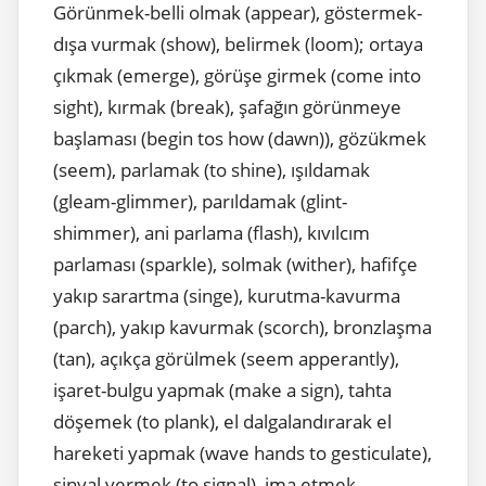
Görünmek-belli olmak (appear), göstermek-
dışa vurmak (show), belirmek (loom); ortaya
çıkmak (emerge), görüşe girmek (come into
sight), kırmak (break), şafağın görünmeye
başlaması (begin tos how (dawn)), gözükmek
(seem), parlamak (to shine), ışıldamak
(gleam-glimmer), parıldamak (glint-
shimmer), ani parlama (flash), kıvılcım
parlaması (sparkle), solmak (wither), hafifçe
yakıp sarartma (singe), kurutma-kavurma
(parch), yakıp kavurmak (scorch), bronzlaşma
(tan), açıkça görülmek (seem apperantly),
işaret-bulgu yapmak (make a sign), tahta
döşemek (to plank), el dalgalandırarak el
hareketi yapmak (wave hands to gesticulate),
sinyal vermek (to signal), ima etmek-