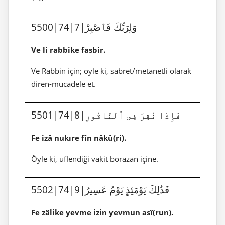
5500|74|7|وَلِرَبِّكَ فَٱصْبِرْ
Ve li rabbike fasbir.
Ve Rabbin için; öyle ki, sabret/metanetli olarak
diren-mücadele et.
5501|74|8|فَإِذَا نُقِرَ فِى ٱلنَّاقُورِ
Fe izâ nukıre fîn nâkû(ri).
Öyle ki, üflendiği vakit borazan içine.
5502|74|9|فَذَٰلِكَ يَوْمَئِذٍ يَوْمٌ عَسِيرٌ
Fe zâlike yevme izin yevmun asî(run).