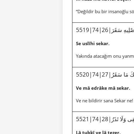
“Değildir bu bir insanoğlu s
5519|74|26|يهِ سَقَرَ
Se uslîhi sekar.
Yakında atacağım onu yanmas
5520|74|27|مَا سَقَرُ
Ve mâ edrâke mâ sekar.
Ve ne bildirir sana Sekar ne
5521|74|28| وَلَا تَذَرُ
Lâ tubkî ve lâ tezer.