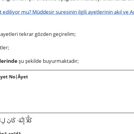
 ediliyor mu? Müddesir suresinin ilgili ayetlerinin akıl ve
li ayetleri tekrar gözden geçirelim;
ler;
tlerinde
şu şekilde buyurmaktadır;
Âyet No|Âyet
كَلَّآ إِنَّهُۥ كَانَ لِءَايَٰتِ
inâ anîdâ.