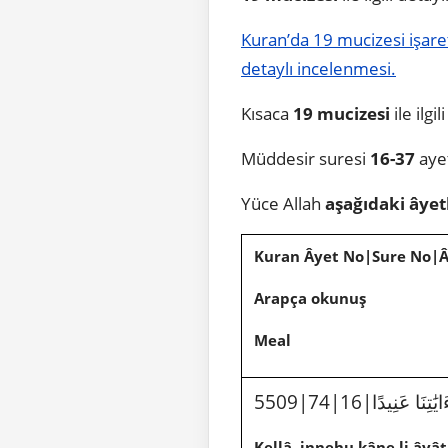
Kuran’da 19 mucizesi işaret
detaylı incelenmesi.
Kısaca
19 mucizesi
ile ilgi
Müddesir suresi
16-37
ayet
Yüce Allah
aşağıdaki âye
Kuran Âyet No|Sure No|
Arapça okunuş
Meal
5509|74|16|نَا عَنِيدًا
Kellâ, innehu kâne li âyât