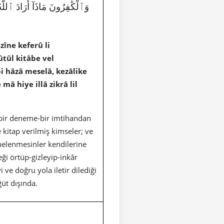
وَٱلْكَٰفِرُونَ مَاذَآ أَرَادَ ٱللَّه
zîne keferû li
tûl kitâbe vel
i hâzâ meselâ, kezâlike
â hiye illâ zikrâ lil
-bir deneme-bir imtihandan
 kitap verilmiş kimseler; ve
helenmesinler kendilerine
ği örtüp-gizleyip-inkâr
 ve doğru yola iletir dilediği
ğüt dışında.