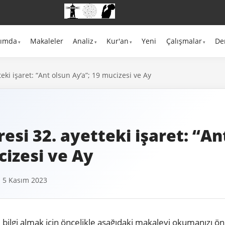
kımda
Makaleler
Analiz
Kur'an
Yeni
Çalışmalar
De
eki işaret: “Ant olsun Ay’a”; 19 mucizesi ve Ay
esi 32. ayetteki işaret: “An
cizesi ve Ay
 5 Kasım 2023
ylı bilgi almak için öncelikle aşağıdaki makaleyi okumanızı ö