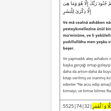
ُ جُنُودَ رَبِّكَ إِلَّا هُوَ وَمَا هِىَ
إِلَّا ذِكْرَىٰ لِلْبَشَرِ
Ve mâ cealnâ ashâben nâri
yesteykınellezîne ûtûl ki
mu’minûne, ve li yekûlel
yudıllullâhu men yeşâu ve
beşer.
Ve yapmadık ateş ashabını m
başka gerçeği örtüp-gizleyip-
daha da artsın-daha da büyü
kitap verilmiş ve inanmış ki
edenler “Ne arzu edip amaçlar
kimseyi; ve kimse bilmez Rab
5525|74|32|
لَّا وَٱلْقَمَرِ