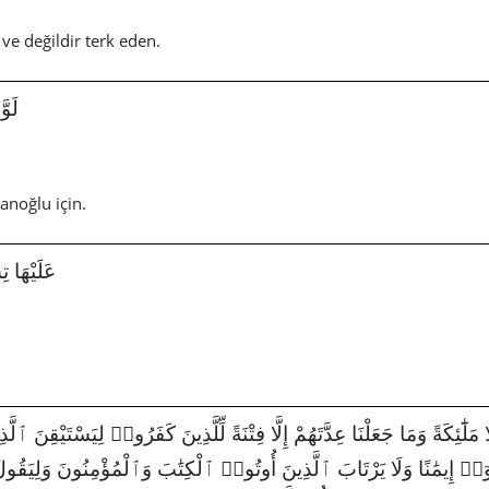
 ve değildir terk eden.
لَوَّاح
anoğlu için.
عَلَيْهَا تِسْع
نُوٓا۟ إِيمَٰنًا وَلَا يَرْتَابَ ٱلَّذِينَ أُوتُوا۟ ٱلْكِتَٰبَ وَٱلْمُؤْمِنُونَ وَلِيَق