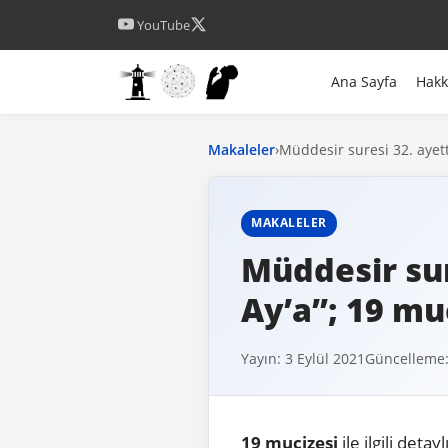
YouTube
Ana Sayfa
Hak
Makaleler
›
Müddesir suresi 32. ayett
MAKALELER
Müddesir sur
Ay’a”; 19 mu
Yayın: 3 Eylül 2021
Güncelleme:
19 mucizesi
ile ilgili deta