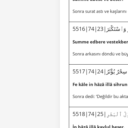
Sonra surat astı ve kaşlarını 
5516|74|23|َٱسْتَكْبَرَ
Summe edbere vestekber
Sonra arkasını döndü ve bü
5517|74|24|ٌ يُؤْثَرُ
Fe kâle in hâzâ illâ sihrun
Sonra dedi: ‘Değildir bu akt
5518|74|25|ْبَشَرِ
İn hâzâ illâ kavlul beşer.