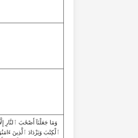
ٱلْكِتَٰبَ وَيَزْدَادَ ٱلَّذِينَ ءَامَ