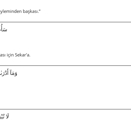
öyleminden başkası.”
سَأُصْلِ
ı için Sekar'a.
وَمَآ أَدْرَىٰكَ 
!
لَا تُبْقِى