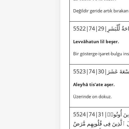
Değildir geride artık bırakan
5522|74|29|َةٌ لِّلْبَشَرِ
Levvâhatun lil beşer.
Bir gösterge-işaret-bulgu ins
5523|74|30|َةَ عَشَرَ
Aleyhâ tis'ate aşer.
Üzerinde on dokuz.
5524|74|31|وَمَا جَعَلْنَآ أَصْحَٰبَ ٱلنَّارِ إِلَّا مَلَٰٓئِكَةً وَمَا جَعَلْنَا عِدَّتَهُمْ إِلَّا فِتْنَةً لِّلَّذِينَ كَفَرُوا۟ لِيَسْتَيْقِنَ ٱلَّذِينَ أُوتُوا۟
ُولَ ٱلَّذِينَ فِى قُلُوبِهِم مَّرَضٌ