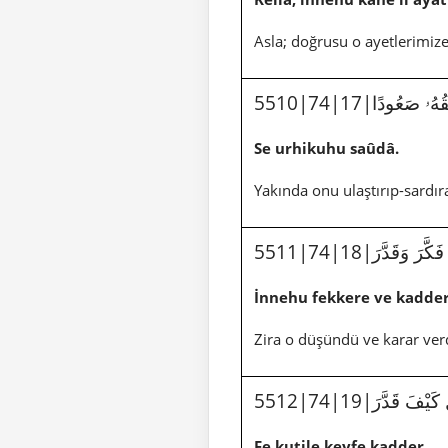
Asla; doğrusu o ayetlerimize 
5510|74|17|ۥ صَعُودًا
Se urhikuhu saûdâ.
Yakında onu ulaştırıp-sardı
5511|74|18|َكَّرَ وَقَدَّرَ
İnnehu fekkere ve kadder
Zira o düşündü ve karar ver
5512|74|19|يْفَ قَدَّرَ
Fe kutile keyfe kadder.