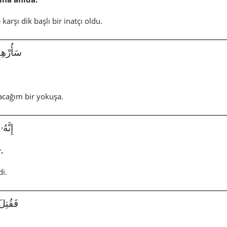
karşı dik başlı bir inatçı oldu.
سَأُرْهِقُهُ
racağım bir yokuşa.
إِنَّهُۥ ف
.
di.
فَقُتِلَ كَ