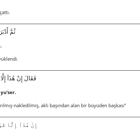
çattı.
ثُمَّ أَدْبَرَ و
.
yüklendi.
فَقَالَ إِنْ هَٰذَآ إِلَّا سِحْر
 yu’ser.
arılmış-nakledilmiş, aklı başından alan bir büyüden başkası”
إِنْ هَٰذَآ إِلَّا قَوْلُ ٱل