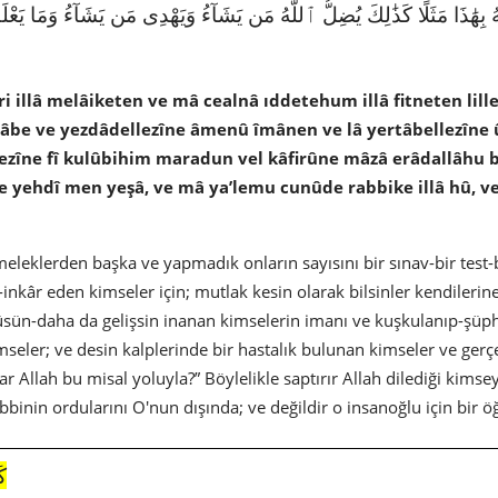
ُ بِهَٰذَا مَثَلًا كَذَٰلِكَ يُضِلُّ ٱللَّهُ مَن يَشَآءُ وَيَهْدِى مَن يَشَآءُ وَمَا يَعْلَم
 illâ melâiketen ve mâ cealnâ ıddetehum illâ fitneten lille
tâbe ve yezdâdellezîne âmenû îmânen ve lâ yertâbellezîne û
lezîne fî kulûbihim maradun vel kâfirûne mâzâ erâdallâhu b
 yehdî men yeşâ, ve mâ ya’lemu cunûde rabbike illâ hû, ve m
eleklerden başka ve yapmadık onların sayısını bir sınav-bir test
inkâr eden kimseler için; mutlak kesin olarak bilsinler kendilerine
sün-daha da gelişsin inanan kimselerin imanı ve kuşkulanıp-şüp
mseler; ve desin kalplerinde bir hastalık bulunan kimseler ve gerçe
 Allah bu misal yoluyla?” Böylelikle saptırır Allah dilediği kimseyi
binin ordularını O'nun dışında; ve değildir o insanoğlu için bir ö
كَ