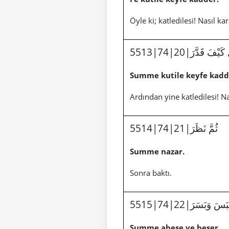
Öyle ki; katledilesi! Nasıl kar
5513|74|20|يْفَ قَدَّرَ
Summe kutile keyfe kadd
Ardından yine katledilesi! Na
5514|74|21|ثُمَّ نَظَرَ
Summe nazar.
Sonra baktı.
5515|74|22|سَ وَبَسَرَ
Summe abese ve beser.