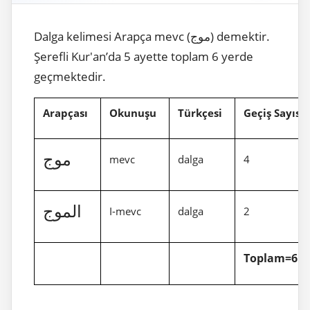
Dalga kelimesi Arapça mevc (موج) demektir.
Şerefli Kur'an’da 5 ayette toplam 6 yerde
geçmektedir.
Arapçası
Okunuşu
Türkçesi
Geçiş Sayısı
موج
mevc
dalga
4
الموج
I-mevc
dalga
2
Toplam=6