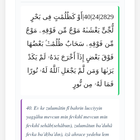
2829|24|40|أَوْ كَظُلُمَٰتٍ فِى بَحْرٍ
لُّجِّىٍّ يَغْشَىٰهُ مَوْجٌ مِّن فَوْقِهِۦ مَوْجٌ
مِّن فَوْقِهِۦ سَحَابٌ ظُلُمَٰتٌۢ بَعْضُهَا
فَوْقَ بَعْضٍ إِذَآ أَخْرَجَ يَدَهُۥ لَمْ يَكَدْ
يَرَىٰهَا وَمَن لَّمْ يَجْعَلِ ٱللَّهُ لَهُۥ نُورًا
فَمَا لَهُۥ مِن نُّورٍ
40. Ev ke zulumâtin fî bahrin lucciyyin
yagşâhu mevcun min fevkıhî mevcun min
fevkıhî sehâb(sehâbun), zulumâtun ba’duhâ
fevka ba’d(ba’dın), izâ ahrace yedehu lem