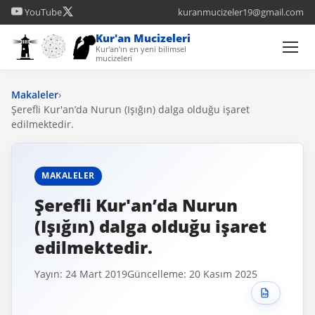
YouTube
kuranmucizeler19@gmail.com
Kur'an Mucizeleri
Kur'an'ın en yeni bilimsel
mucizeleri
Makaleler
›
Şerefli Kur'an’da Nurun (Işığın) dalga olduğu işaret
edilmektedir.
MAKALELER
Şerefli Kur'an’da Nurun
(Işığın) dalga olduğu işaret
edilmektedir.
Yayın: 24 Mart 2019
Güncelleme: 20 Kasım 2025