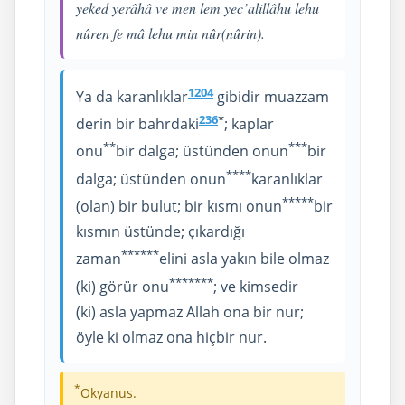
yeked yerâhâ ve men lem yec’alillâhu lehu
nûren fe mâ lehu min nûr(nûrin).
1204
Ya da karanlıklar
gibidir muazzam
236
*
derin bir bahrdaki
; kaplar
**
***
onu
bir dalga; üstünden onun
bir
****
dalga; üstünden onun
karanlıklar
****
*
(olan) bir bulut; bir kısmı onun
bir
kısmın üstünde; çıkardığı
****
**
zaman
elini asla yakın bile olmaz
****
***
(ki) görür onu
; ve kimsedir
(ki) asla yapmaz Allah ona bir nur;
öyle ki olmaz ona hiçbir nur.
*
Okyanus.