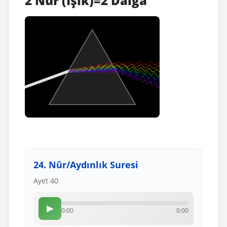
2 Nur (Işık)=2 Dalga
24. Nûr/Aydınlık Suresi
Ayet 40
▶
0:00
0:00