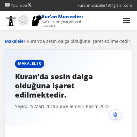
YouTube
kuranmucizeler19@gmail.com
Kur'an Mucizeleri
Kur'an'ın en yeni bilimsel
mucizeleri
Makaleler
›
Kuran’da sesin dalga olduğuna işaret edilmektedir.
MAKALELER
Kuran’da sesin dalga
olduğuna işaret
edilmektedir.
Yayın: 25 Mart 2019
Güncelleme: 5 Kasım 2023