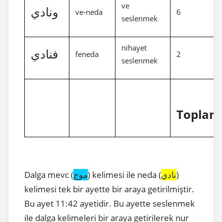
ve
ونادي
ve-neda
6
seslenmek
nihayet
فنادي
feneda
2
seslenmek
Toplam
Dalga mevc (
موج
) kelimesi ile neda (
نادي
)
kelimesi tek bir ayette bir araya getirilmiştir.
Bu ayet 11:42 ayetidir. Bu ayette seslenmek
ile dalga kelimeleri bir araya getirilerek nur