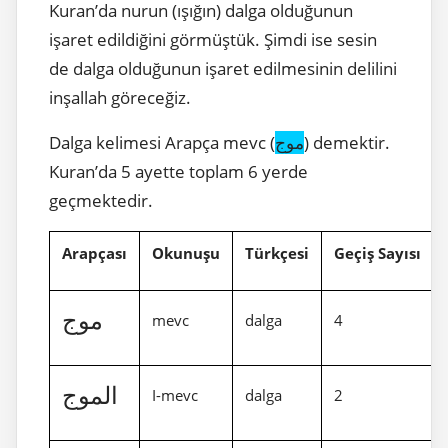
Kuran’da nurun (ışığın) dalga olduğunun
işaret edildiğini görmüştük. Şimdi ise sesin
de dalga olduğunun işaret edilmesinin delilini
inşallah göreceğiz.
Dalga kelimesi Arapça mevc (
موج
) demektir.
Kuran’da 5 ayette toplam 6 yerde
geçmektedir.
Arapçası
Okunuşu
Türkçesi
Geçiş Sayısı
موج
mevc
dalga
4
الموج
I-mevc
dalga
2