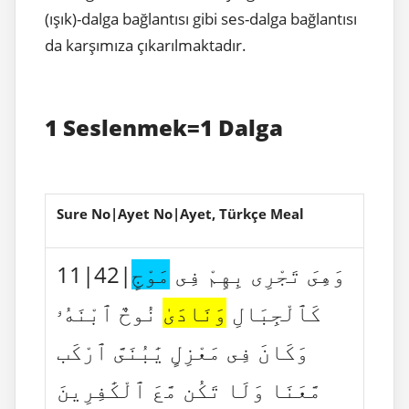
(ışık)-dalga bağlantısı gibi ses-dalga bağlantısı
da karşımıza çıkarılmaktadır.
1 Seslenmek=1 Dalga
Sure No|Ayet No|Ayet, Türkçe Meal
11|42|وَهِىَ تَجْرِى بِهِمْ فِى
مَوْجٍ
كَٱلْجِبَالِ
وَنَادَىٰ
نُوحٌ ٱبْنَهُۥ
وَكَانَ فِى مَعْزِلٍ يَٰبُنَىَّ ٱرْكَب
مَّعَنَا وَلَا تَكُن مَّعَ ٱلْكَٰفِرِينَ