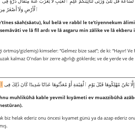
ٱلْأَرْضِ وَلَآ أَصْغَرُ مِن ذَ
e’tînes sâah(sâatu), kul belâ ve rabbî le te’tiyennekum âlimi
semâvâti ve lâ fîl ardı ve lâ asgaru min zâlike ve lâ ekberu i
eği örtmüş/gizlemiş) kimseler: “Gelmez bize saat”; de ki: “Hayır! V
bı; uzak kalmaz O'ndan bir zerre ağırlığı göklerde; ve de yerde ve 
2085|17|58|َّا نَحْنُ مُهْلِكُوهَا قَبْلَ يَوْمِ ٱلْقِيَٰمَةِ أَوْ مُعَذِّبُوهَا عَذَابًا شَدِيدًا كَانَ ذَٰلِكَ فِى
ٱلْ
nahnu muhlikûhâ kable yevmil kıyâmeti ev muazzibûhâ azâb
estûran).
k biz helak ederiz onu öncesi kıyamet günü ya da azap ederiz ona;
mış.