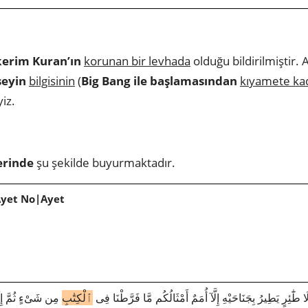
kerim Kuran’ın
korunan bir levhada
olduğu bildirilmiştir. 
şeyin
bilgisinin
(
Big Bang ile başlamasından
kıyamete ka
iz.
erinde
şu şekilde buyurmaktadır.
Ayet No|Ayet
827|6|38|ئِرٍ يَطِيرُ بِجَنَاحَيْهِ إِلَّآ أُمَمٌ أَمْثَالُكُم مَّا فَرَّطْنَا فِى
ٱلْكِتَٰبِ
مِن شَىْءٍ ثُمَّ إِل