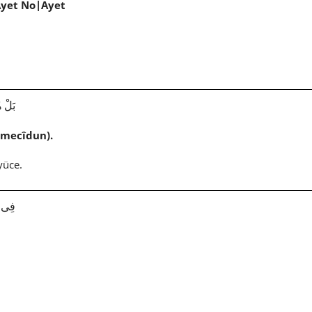
Ayet No|Ayet
بَلْ هُو
(mecîdun).
yüce.
929|85|22|فِى