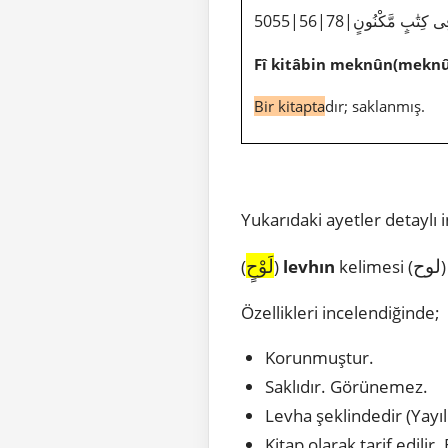
5055|56|78|ى كِتَٰبٍ مَّكْنُونٍ
Fî kitâbin meknûn(meknû
Bir kitapta
dır; saklanmış.
Yukarıdaki ayetler detaylı
لوح
لَوْحٍ
(
)
levhın
kelimesi (
Özellikleri incelendiğinde;
Korunmuştur.
Saklıdır. Görünemez.
Levha şeklindedir (Yayı
Kitap olarak tarif edili