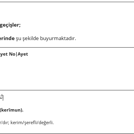
geçişler;
erinde
şu şekilde buyurmaktadır.
Ayet No|Ayet
إِنَّ
(kerîmun).
dır; kerim/şerefli/değerli.