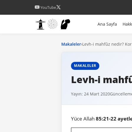
YouTube
Ana Sayfa
Hak
Makaleler
›
Levh-i mahfûz nedir? Kor
MAKALELER
Levh-i mahfû
Yayın: 24 Mart 2020
Güncelleme
Yüce Allah
85:21-22 ayetl