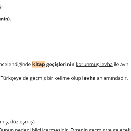
فِ
nin).
 incelendiğinde
kitap
geçişlerinin
korunmuş levha
ile aynı
) Türkçeye de geçmiş bir kelime olup
levha
anlamındadır.
lmış, düzleşmiş)
r. Bunun nedeni bilgi içermesidir. Evrenin geçmiş ve gelecek 