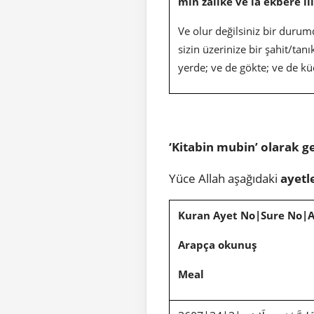
min zâlike ve lâ ekbere ill
Ve olur değilsiniz bir duru
sizin üzerinize bir şahit/tanı
yerde; ve de gökte; ve de 
‘Kitabin mubin’ olarak ge
Yüce Allah aşağıdaki
ayetl
Kuran Ayet No|Sure No|
Arapça okunuş
Meal