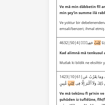
Ve mâ min dâbbetin fîl a
min şey’in summe ilâ ra
Ve yoktur bir debelenenden/
emsali/benzeri; ihmal etmiş
4632
كِتَٰبٌ
حَفِيظٌۢ
Kad alimnâ mâ tenkusul
Mutlak ki bildik ne eksiltti
1423|10|61|وَمَا تَكُونُ فِى شَأْنٍ وَمَا تَتْلُوا۟ مِنْهُ مِن قُرْءَانٍ وَلَا تَعْمَلُونَ مِنْ عَمَلٍ إِلَّا كُنَّا عَلَيْكُمْ شُهُودًا إِذْ تُفِيضُونَ فِيهِ وَمَا يَعْزُبُ عَن
لِكَ وَلَآ أَكْبَرَ إِلَّا فِى
كِتَٰبٍ
مُّبِينٍ
Ve mâ tekûnu fî şe’nin v
şuhûden iz tufîdûne, fîh(f