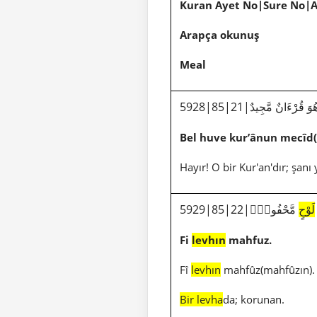
Kuran Ayet No|Sure No|
Arapça okunuş
Meal
5928|85|21|َ قُرْءَانٌ مَّجِيدٌ
Bel huve kur’ânun mecîd
Hayır! O bir Kur'an'dır; şanı 
5
لَوْحٍ
مَّحْفُوظٍۭ
Fi
levhın
mahfuz.
Fî
levhın
mahfûz(mahfûzın).
Bir levha
da; korunan.