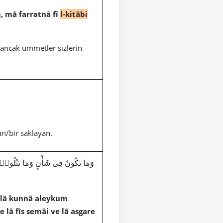
, mâ farratnâ fî
l-kitâbi
 ancak ümmetler sizlerin
an/bir saklayan.
illâ kunnâ aleykum
e lâ fîs semâi ve lâ asgare