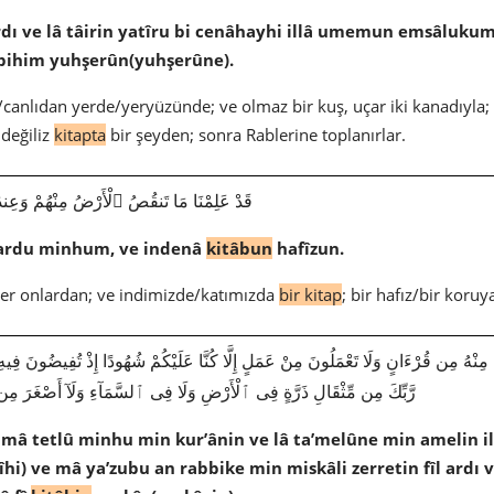
rdı ve lâ tâirin yatîru bi cenâhayhi illâ umemun emsâlukum
bbihim yuhşerûn(yuhşerûne).
canlıdan yerde/yeryüzünde; ve olmaz bir kuş, uçar iki kanadıyla;
 değiliz
kitapta
bir şeyden; sonra Rablerine toplanırlar.
|50|4|قَدْ عَلِمْنَا مَا تَنقُصُ ٱلْأَرْضُ مِنْهُمْ وَعِندَنَا
 ardu minhum, ve indenâ
kitâbun
hafîzun.
r yer onlardan; ve indimizde/katımızda
bir kitap
; bir hafız/bir koruy
رَّبِّكَ مِن مِّثْقَالِ ذَرَّةٍ فِى ٱلْأَرْضِ وَلَا فِى ٱلسَّمَآءِ وَلَآ أَصْغَرَ مِن ذَٰ
e mâ tetlû minhu min kur’ânin ve lâ ta’melûne min amelin 
îhi) ve mâ ya’zubu an rabbike min miskâli zerretin fîl ardı v