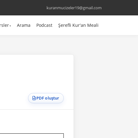
kuranmucizeler19@gmail.com
rsler
Arama
Podcast
Şerefli Kur'an Meali
PDF oluştur