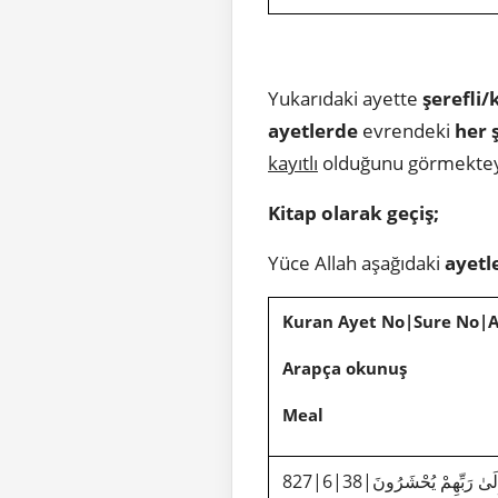
Yukarıdaki ayette
şerefli/
ayetlerde
evrendeki
her 
kayıtlı
olduğunu görmektey
Kitap olarak geçiş;
Yüce Allah aşağıdaki
ayetl
Kuran Ayet No|Sure No|
Arapça okunuş
Meal
َىٰ رَبِّهِمْ يُحْشَرُونَ