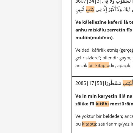
3607|34|3|وَقَالَ ٱلَّذِينَ كَفَرُوا۟ لَا تَأْتِينَا ٱلسَّاعَةُ قُلْ بَلَىٰ وَرَبِّى لَتَأْتِيَنَّكُمْ عَٰلِمِ ٱلْغَيْبِ لَا يَعْزُبُ عَنْهُ مِثْقَالُ ذَرَّةٍ فِى ٱلسَّمَٰوَٰتِ وَلَا فِى
ٰلِكَ وَلَآ أَكْبَرُ إِلَّا فِى
كِتَٰبٍ
مُّبِينٍ
Ve kâlellezîne keferû lâ t
anhu miskâlu zerretin fîs 
mubîn(mubînin).
Ve dedi kâfirlik etmiş (gerç
gelir sizlere”; bilendir gay
ancak
bir kitapta
dır; apaçık.
كِتَٰبِ
مَسْطُورًا
Ve in min karyetin illâ 
zâlike fîl
kitâbi
mestûrâ(m
Ve yoktur bir beldeden; anca
bu
kitapta
; satırlanmış/yazıl