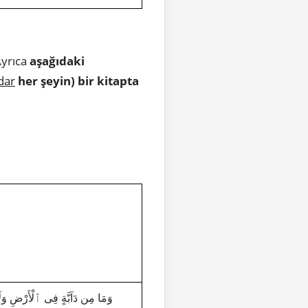
Ayrıca
aşağıdaki
dar
her şeyin)
bir kitapta
وَمَا مِن دَآبَّةٍ فِى ٱلْأَرْضِ وَلَا طَٰٓ