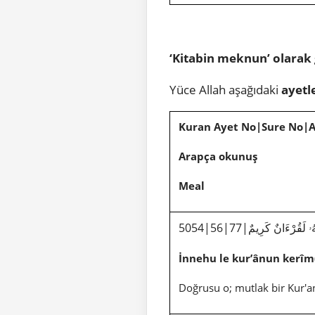
‘Kitabin meknun’ olarak 
Yüce Allah aşağıdaki
ayetl
Kuran Ayet No|Sure No|
Arapça okunuş
Meal
5054|56|77|هُۥ لَقُرْءَانٌ كَرِيمٌ
İnnehu le kur’ânun kerîm
Doğrusu o; mutlak bir Kur'an'