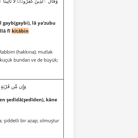
l gayb(gaybi), lâ ya’zubu
llâ fî
kitâbin
e Rabbim (hakkına); mutlak
de küçük bundan ve de büyük;
وَإِن مِّن قَرْيَةٍ إِل
en şedîdâ(şedîden), kâne
 şiddetli bir azap; olmuştur