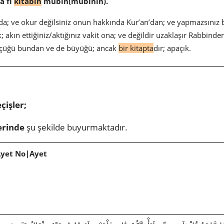
â fî
kitâbin
mubîn(mubînin).
mda; ve okur değilsiniz onun hakkında Kur’an’dan; ve yapmazsınız
k; akın ettiğiniz/aktığınız vakit ona; ve değildir uzaklaşır Rabbinden
küçüğü bundan ve de büyüğü; ancak
bir kitapta
dır; apaçık.
çişler;
erinde
şu şekilde buyurmaktadır.
Ayet No|Ayet