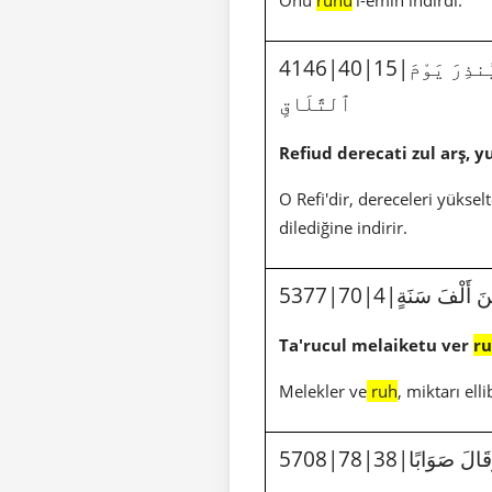
ُنذِرَ يَوْمَ
ٱلتَّلَاقِ
Refiud derecati zul arş, y
O Refi'dir, dereceleri yüks
dilediğine indirir.
نَ أَلْفَ سَنَةٍ
Ta'rucul melaiketu ver
r
Melekler ve
ruh
, miktarı ell
وَقَالَ صَوَابًا