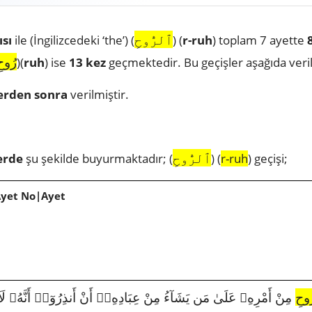
ٱلرُّوحِ
ısı
ile (İngilizcedeki ‘the’) (
) (
r-ruh
) toplam 7 ayette
رُوح
)(
ruh
) ise
13 kez
geçmektedir. Bu geçişler aşağıda veril
erden sonra
verilmiştir.
ٱلرُّوحِ
erde
şu şekilde buyurmaktadır; (
) (
r-ruh
) geçişi;
Ayet No|Ayet
ُوحِ
مِنْ أَمْرِهِۦ عَلَىٰ مَن يَشَآءُ مِنْ عِبَادِهِۦٓ أَنْ أَنذِرُوٓا۟ أَنَّهُۥ لَآ إِلَٰ