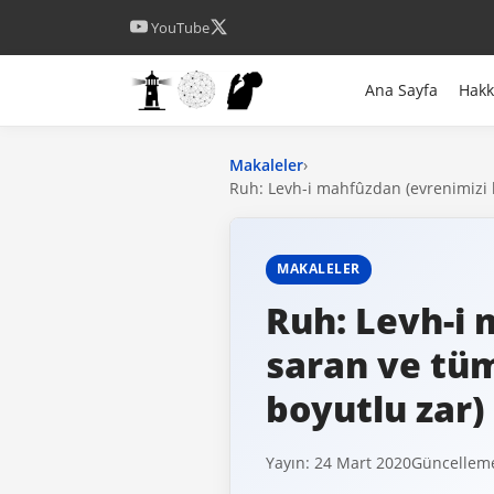
YouTube
Ana Sayfa
Hak
Makaleler
›
Ruh: Levh-i mahfûzdan (evrenimizi b
MAKALELER
Ruh: Levh-i 
saran ve tüm
boyutlu zar
Yayın: 24 Mart 2020
Güncelleme