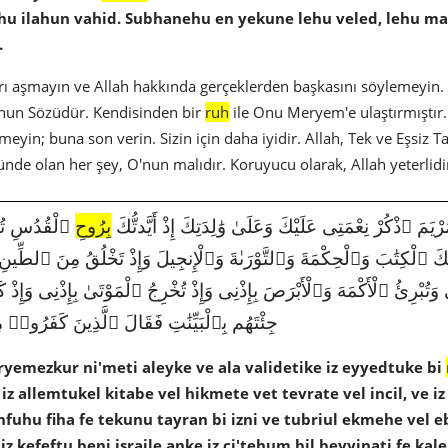
u ilahun vahid. Subhanehu en yekune lehu veled, lehu ma f
.
ınırı aşmayın ve Allah hakkında gerçeklerden başkasını söylemeyi
 O'nun Sözüdür. Kendisinden bir
ruh
ile Onu Meryem'e ulaştırmıştır. 
emeyin; buna son verin. Sizin için daha iyidir. Allah, Tek ve Eşsiz
ünde olan her şey, O'nun malıdır. Koruyucu olarak, Allah yeterlidi
779|5|110| ٱذْكُرْ نِعْمَتِى عَلَيْكَ وَعَلَىٰ وَٰلِدَتِكَ إِذْ أَيَّدتُّكَ
بِرُوحِ
ٱلْقُدُسِ تُك
ُكَ ٱلْكِتَٰبَ وَٱلْحِكْمَةَ وَٱلتَّوْرَىٰةَ وَٱلْإِنجِيلَ وَإِذْ تَخْلُقُ مِنَ ٱلطِّينِ كَ
ُبْرِئُ ٱلْأَكْمَهَ وَٱلْأَبْرَصَ بِإِذْنِى وَإِذْ تُخْرِجُ ٱلْمَوْتَىٰ بِإِذْنِى وَإِذْ ك
جِئْتَهُم بِٱلْبَيِّنَٰتِ فَقَالَ ٱلَّذِينَ كَفَرُوا۟ مِنْ
ryemezkur ni'meti aleyke ve ala validetike iz eyyedtuke bi
 iz allemtukel kitabe vel hikmete vet tevrate vel incil, ve i
tenfuhu fiha fe tekunu tayran bi izni ve tubriul ekmehe vel ebr
 iz kefeftu beni israile anke iz ci'tehum bil beyyinati fe ka