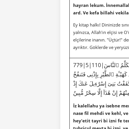
hayran lekum. İnnemallah
ard. Ve kefa billahi vekila
Ey kitap halkı! Dininizde s
yalnızca, Allah'ın elçisi ve
elçilerine inanın. "Üçtür!" d
ayrıktır. Göklerde ve yeryüz
َلِّمُ ٱلنَّاسَ
هَيْـَٔةِ ٱلطَّيْرِ بِإِذْنِى فَتَنفُخُ
َفَفْتُ بَنِىٓ إِسْرَٰٓءِيلَ عَنكَ إِذْ
هُمْ إِنْ هَٰذَآ إِلَّا سِحْرٌ مُّبِينٌ
İz kalellahu ya isebne me
nase fil mehdi ve kehl, ve
hey'etit tayri bi izni fe 
tuhricul mevta bi izni, ve