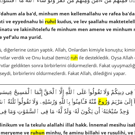
a'dahum ala ba'd, minhum men kellemallahu ve rafea ba'd
ti ve eyyednahu bi
ruhıl
kudus, ve lev şaallahu maktetelel
inatu ve lakinihtelefu fe minhum men amene ve minhum me
e yef'alu ma yurid.
nü, diğerlerine üstün yaptık. Allah, Onlardan kimiyle konuştu; kimi
ıtlar verdik ve Onu kutsal (temiz)
ruh
ile destekledik. Oysa Allah
nıtlar geldikten sonra birbirlerini öldürmezlerdi. Fakat uyuşmazlığ
seydi, birbirlerini öldürmezlerdi. Fakat Allah, dilediğini yapar.
ٓ إِلَىٰ مَرْيَمَ وَ
رُوحٌ
مِّنْهُ فَـَٔامِنُوا۟ بِٱللَّهِ وَرُسُلِهِۦ وَلَا تَقُولُوا۟ ثَلَٰثَةٌ ٱنتَه
وَٰحِدٌ سُبْحَٰنَهُۥٓ أَن يَكُونَ لَهُۥ وَلَدٌ لَّهُۥ مَا فِى ٱلسَّمَٰوَٰتِ وَمَا فِى
fi dinikum ve la tekulu alallahi illal hakk. İnnemal mesihu 
la meryeme ve
ruhun
minhu, fe aminu billahi ve rusulihi, ve 