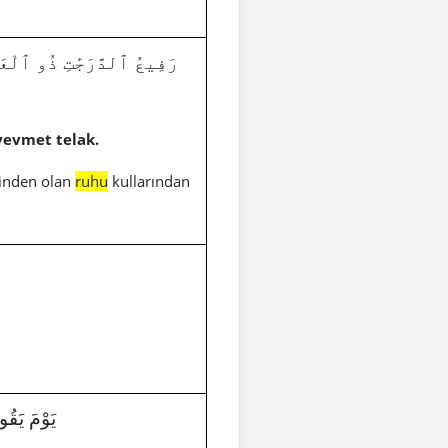
رَفِيعُ ٱلدَّرَجَٰتِ ذُو ٱلْعَرْشِ يُ
yevmet telak.
rinden olan
ruhu
kullarından
8|38|يَوْمَ يَقُومُ