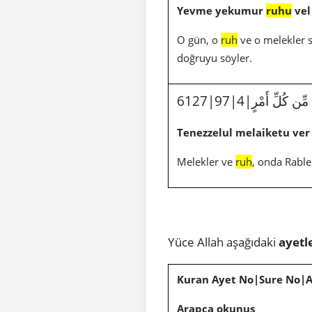
Yevme yekumur
ruhu
vel
O gün, o
ruh
ve o melekler s
doğruyu söyler.
 مِّن كُلِّ أَمْرٍ
Tenezzelul melaiketu ve
Melekler ve
ruh
, onda Rabler
Yüce Allah aşağıdaki
ayetl
Kuran Ayet No|Sure No|
Arapça okunuş