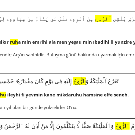
4146|40|15|لْقِى
ٱلرُّوحَ
مِنْ أَمْرِهِۦ عَلَىٰ مَن يَشَآءُ مِنْ عِبَادِهِۦ لِي
ulkır
ruh
a min emrihi ala men yeşau min ıbadihi li yunzire 
eltendir; Arş’ın sahibidir. Buluşma günü hakkında uyarmak için em
5377|70|4|تَعْرُجُ ٱلْمَلَٰٓئِكَةُ وَ
ٱلرُّوحُ
إِلَيْهِ فِى يَوْمٍ كَانَ مِقْدَارُهُۥ خَمْسِي
uhu
ileyhi fi yevmin kane mikdaruhu hamsine elfe seneh.
ibin yıl olan bir günde yükselirler O'na.
5708|7
ٱلرُّوحُ
وَٱلْمَلَٰٓئِكَةُ صَفًّا لَّا يَتَكَلَّمُونَ إِلَّا مَنْ أَذِنَ لَهُ ٱلرَّحْمَٰنُ 