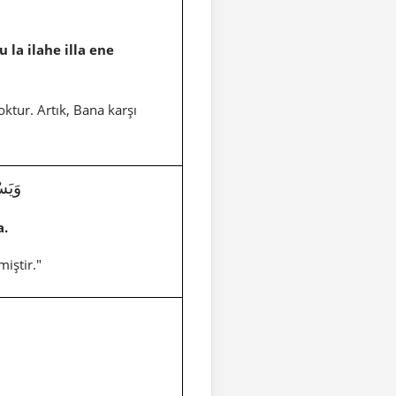
la ilahe illa ene
oktur. Artık, Bana karşı
وَيَسْـٔ
a.
miştir."