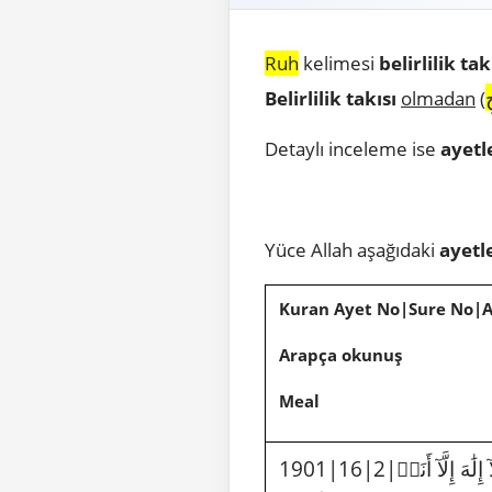
Ruh
kelimesi
belirlilik tak
ِ
Belirlilik takısı
olmadan
(
Detaylı inceleme ise
ayetl
Yüce Allah aşağıdaki
ayetl
Kuran Ayet No|Sure No|
Arapça okunuş
Meal
هَ إِلَّآ أَنَا۠