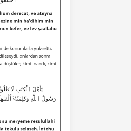
ahum derecat, ve ateyna
lezine min ba'dihim min
n kefer, ve lev şaallahu
ni de konumlarla yükseltti.
 dileseydi, onlardan sonra
a düştüler; kimi inandı, kimi
رَسُولُ ٱللَّهِ وَكَلِمَتُهُۥٓ أَلْقَىٰهَا
isabnu meryeme resulullahi
la tekulu selaseh. İntehu