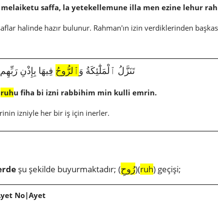
 melaiketu saffa, la yetekellemune illa men ezine lehur ra
aflar halinde hazır bulunur. Rahman'ın izin verdiklerinden başkas
6127|97|4|تَنَزَّلُ ٱلْمَلَٰٓئِكَةُ وَ
ٱلرُّوحُ
فِيهَا بِإِذْنِ رَبِّهِم
r
ruh
u fiha bi izni rabbihim min kulli emrin.
inin izniyle her bir iş için inerler.
رُوحِ
erde
şu şekilde buyurmaktadır; (
)(
ruh
) geçişi;
Ayet No|Ayet