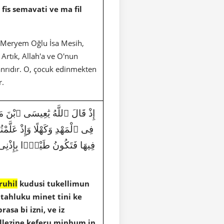
is semavati ve ma fil
n. Meryem Oğlu İsa Mesih,
Artık, Allah'a ve O'nun
 Tanrıdır. O, çocuk edinmekten
r.
إِذْ قَالَ ٱللَّهُ يَٰعِيسَى ٱبْنَ مَرْيَمَ
فِى ٱلْمَهْدِ وَكَهْلًا وَإِذْ عَلَّمْت
فِيهَا فَتَكُونُ طَيْرًۢا بِإِذْنِى وَت
ruhil
kudusi tukellimun
z tahluku minet tini ke
asa bi izni, ve iz
lellezine keferu minhum in