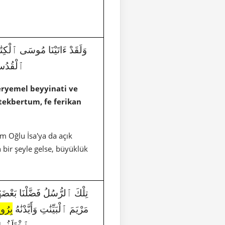
وَلَقَدْ ءَاتَيْنَا مُوسَى ٱلْكِتَٰبَ 
ٱلْقُدُسِ 
eryemel beyyinati ve
ekbertum, fe ferikan
em Oğlu İsa'ya da açık
bir şeyle gelse, büyüklük
مَرْيَمَ ٱلْبَيِّنَٰتِ وَأَيَّدْنَٰهُ
بِرُو
ٱخْتَلَفُوا۟