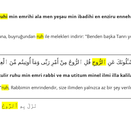
ruhi
min emrihi ala men yeşau min ibadihi en enziru ennehu 
uluna, buyruğundan
ruh
ile melekleri indirir: "Benden başka Tanrı y
2112|17|85|َلُونَكَ عَنِ
ٱلرُّوحِ
قُلِ ٱلرُّوحُ مِنْ أَمْرِ رَبِّى وَمَآ أُوتِيتُم مِّنَ ٱلْعِلْمِ 
kulir ruhu min emri rabbi ve ma utitum minel ilmi illa kalil
"
ruh
, Rabbimin emrindendir, size ilimden yalnızca az bir şey veril
3123|26|193|نَزَلَ بِهِ
ٱلرُّوحُ
ٱ