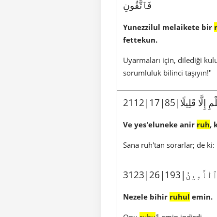
فَٱتَّقُونِ
Yunezzilul melaikete bir
fettekun.
Uyarmaları için, dilediği k
sorumluluk bilinci taşıyın!"
إِلَّا قَلِيلًا
Ve yes'eluneke anir
ruh
, 
Sana ruh'tan sorarlar; de ki: 
لْأَمِينُ
Nezele bihir
ruhul
emin.
Onu
ruhu
'l-emin indirdi.