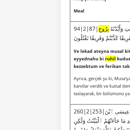
Meal
94|2|87|دْنَٰهُ
بِرُوحِ
قًا كَذَّبْتُمْ وَفَرِيقًا تَقْتُلُونَ
Ve lekad ateyna musal ki
eyyednahu bi
ruhil
kudus,
kezzebtum ve ferikan tak
Ayrıca, gerçek şu ki, Musa'y
kanıtlar verdik ve kutsal (tem
taslayarak, bir bölümünü ya
260|2|253|تِلْكَ ٱلرُّسُلُ فَضَّلْنَا بَعْضَهُمْ عَلَىٰ بَعْضٍ مِّنْهُم مَّن كَلَّمَ ٱللَّهُ وَرَفَعَ بَعْضَهُمْ دَرَجَٰتٍ وَءَاتَيْنَا عِيسَى ٱبْنَ
ا جَآءَتْهُمُ ٱلْبَيِّنَٰتُ وَلَٰكِنِ
َلَٰكِنَّ ٱللَّهَ يَفْعَلُ مَا يُرِيدُ