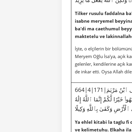
Tilker rusulu faddalna b
isabne meryemel beyyina
ba'di ma caethumul beyy
maktetelu ve lakinnallah
İşte, o elçilerin bir bölümü
Meryem Oğlu İsa'ya, açık kan
gelenler, kendilerine açık ka
de inkar etti. Oysa Allah dile
664|4|171|يَٰٓأَهْلَ ٱلْكِتَٰبِ لَا تَغْلُوا۟ فِى دِينِكُمْ وَلَا تَقُولُوا۟ عَلَى ٱللَّهِ إِلَّا ٱلْحَقَّ إِنَّمَا ٱلْمَسِيحُ عِيسَى ٱبْنُ مَرْيَمَ
ُوا۟ خَيْرًا لَّكُمْ إِنَّمَا ٱللَّهُ إِلَٰهٌ
 ٱلْأَرْضِ وَكَفَىٰ بِٱللَّهِ وَكِيلًا
Ya ehlel kitabi la taglu 
ve kelimetuhu. Elkaha i