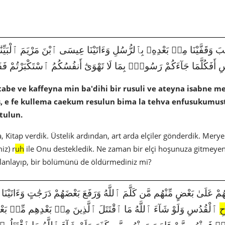
وَقَفَّيْنَا مِنۢ بَعْدِهِۦ بِٱلرُّسُلِ وَءَاتَيْنَا عِيسَى ٱبْنَ مَرْيَمَ ٱلْبَيِّنَٰتِ وَأَيَّ
أَفَكُلَّمَا جَآءَكُمْ رَسُولٌۢ بِمَا لَا تَهْوَىٰٓ أَنفُسُكُمُ ٱسْتَكْبَرْتُمْ فَفَرِي
tabe ve kaffeyna min ba'dihi bir rusuli ve ateyna isabne m
 e fe kullema caekum resulun bima la tehva enfusukumust
tulun.
a, Kitap verdik. Üstelik ardından, art arda elçiler gönderdik. Mery
iz) r
uh
ile Onu destekledik. Ne zaman bir elçi hoşunuza gitmeyen 
lanlayıp, bir bölümünü de öldürmediniz mi?
حِ
ٱلْقُدُسِ وَلَوْ شَآءَ ٱللَّهُ مَا ٱقْتَتَلَ ٱلَّذِينَ مِنۢ بَعْدِهِم مِّنۢ بَعْدِ مَ
 فَمِنْهُم مَّنْ ءَامَنَ وَمِنْهُم مَّن كَفَرَ وَلَوْ شَآءَ ٱللَّهُ مَا ٱقْتَتَلُوا۟ و