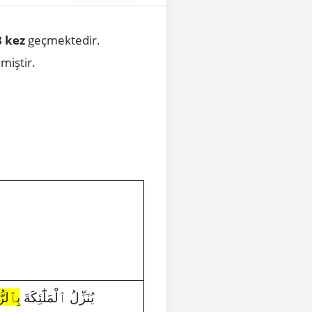
8 kez
geçmektedir.
miştir.
1901|16|2|يُنَزِّلُ ٱلْمَلَٰٓئِكَةَ
بِٱلرّ