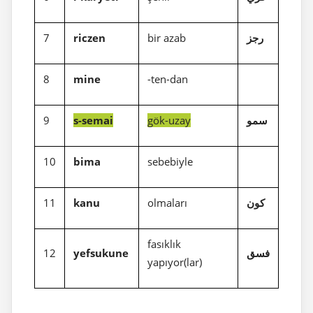
7
riczen
bir azab
رجز
8
mine
-ten-dan
9
s-semai
gök-uzay
سمو
10
bima
sebebiyle
11
kanu
olmaları
كون
fasıklık
12
yefsukune
فسق
yapıyor(lar)