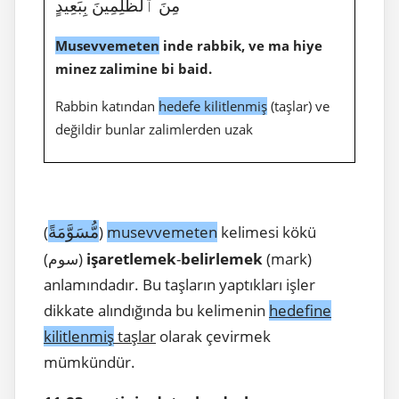
مِنَ ٱلظَّٰلِمِينَ بِبَعِيدٍ
Musevvemeten
inde rabbik, ve ma hiye
minez zalimine bi baid.
Rabbin katından
hedefe kilitlenmiş
(taşlar) ve
değildir bunlar zalimlerden uzak
مُّسَوَّمَةً
(
)
musevvemeten
kelimesi kökü
(سوم)
işaretlemek
-
belirlemek
(mark)
anlamındadır. Bu taşların yaptıkları işler
dikkate alındığında bu kelimenin
hedefine
kilitlenmiş
taşlar
olarak çevirmek
mümkündür.