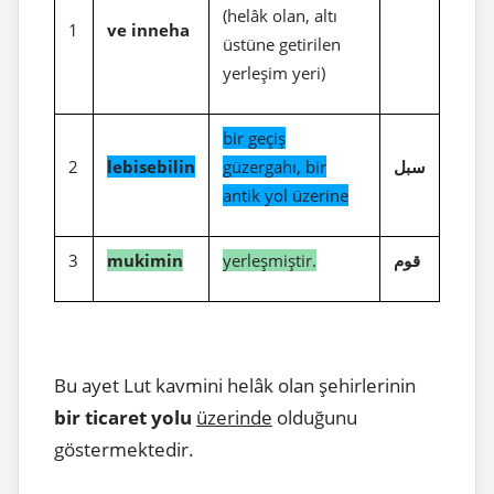
(helâk olan, altı
1
ve inneha
üstüne getirilen
yerleşim yeri)
bir geçiş
2
lebisebilin
güzergahı, bir
سبل
antik yol üzerine
3
mukimin
yerleşmiştir.
قوم
Bu ayet Lut kavmini helâk olan şehirlerinin
bir ticaret yolu
üzerinde
olduğunu
göstermektedir.