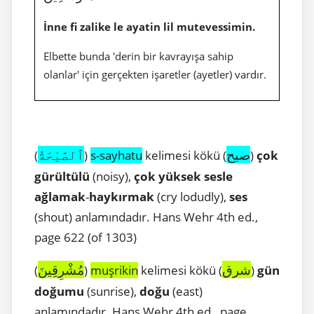
İnne fi zalike le ayatin lil mutevessimin.
Elbette bunda 'derin bir kavrayışa sahip
olanlar' için gerçekten işaretler (ayetler) vardır.
صيح
ٱلصَّيْحَةُ
(
)
s-sayhatu
kelimesi kökü (
)
çok
gürültülü
(noisy),
çok yüksek sesle
ağlamak
-
haykırmak
(cry lodudly),
ses
(shout) anlamındadır. Hans Wehr 4th ed.,
page 622 (of 1303)
شرق
مُشْرِقِينَ
(
)
muşrikin
kelimesi kökü (
)
gün
doğumu
(sunrise),
doğu
(east)
anlamındadır. Hans Wehr 4th ed., page