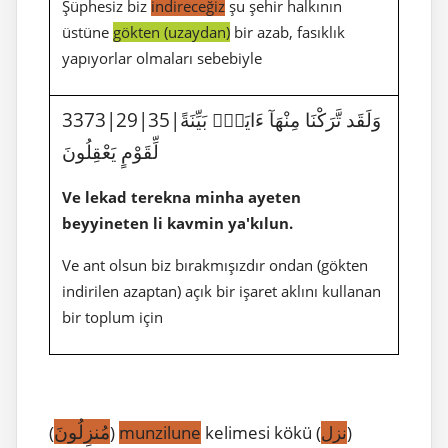
Şüphesiz biz
indireceğiz
şu şehir halkının
üstüne
gökten (uzaydan)
bir azab, fasıklık
yapıyorlar olmaları sebebiyle
3373|29|35|وَلَقَد تَّرَكْنَا مِنْهَآ ءَايَةًۢ بَيِّنَةً
لِّقَوْمٍ يَعْقِلُونَ
Ve lekad terekna minha ayeten
beyyineten li kavmin ya'kılun.
Ve ant olsun biz bırakmışızdır ondan (gökten
indirilen azaptan) açık bir işaret aklını kullanan
bir toplum için
مُنزِلُونَ
(
)
munzilune
kelimesi kökü (
نزل
)