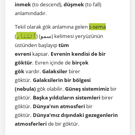
inmek
(to descend),
düşmek
(to fall)
anlamındadır.
Tekil olarak gök anlamına gelen
s-sema
سمو
ٱلسَّمَآءِ
(
) (
) kelimesi yeryüzünün
üstünden başlayıp
tüm
evreni
kapsar.
Evrenin kendisi de bir
göktür
. Evren içinde de
birçok
gök
vardır.
Galaksiler
birer
göktür.
Galaksilerin bir bölgesi
(nebula)
gök olabilir.
Güneş sistemimiz
bir
göktür.
Başka yıldızların sistemleri
birer
göktür.
Dünya’nın atmosferi
bir
göktür.
Dünya’mız dışındaki gezegenlerin
atmosferleri
de bir göktür.