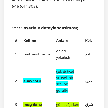
546 (of 1303).
15:73 ayetinin detaylandırılması;
#
Kelime
Anlam
Kök
onları
1
feehazethumu
اخذ
yakaladı
çok dehşet
yüksek bir
2
s-sayhatu
صيح
ses- bir
gürültü
3
muşrikine
gün doğarken
شرق