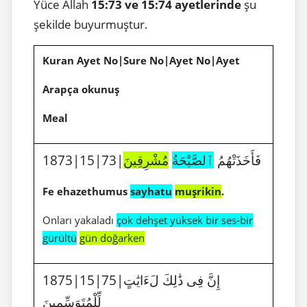
Yüce Allah
15:73 ve 15:74 ayetlerinde
şu
şekilde buyurmuştur.
Kuran Ayet No|Sure No|Ayet No|Ayet
Arapça okunuş
Meal
1873|15|73|فَأَخَذَتْهُمُ
ٱلصَّيْحَةُ
مُشْرِقِينَ
Fe ehazethumus
sayhatu
muşrikin
.
Onları yakaladı
çok dehşet yüksek bir ses-bir
gürültü
gün doğarken
1875|15|75|إِنَّ فِى ذَٰلِكَ لَءَايَٰتٍ
لِّلْمُتَوَسِّمِينَ