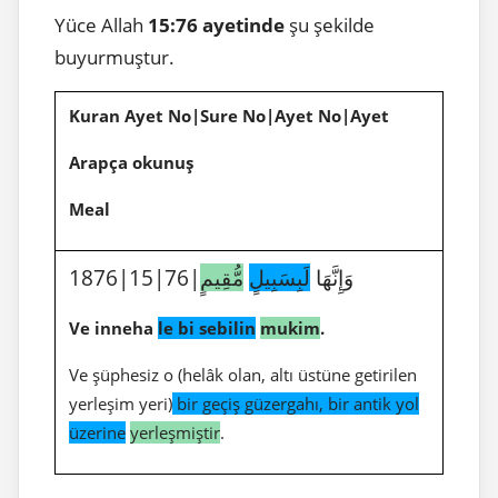
Yüce Allah
15:76 ayetinde
şu şekilde
buyurmuştur.
Kuran Ayet No|Sure No|Ayet No|Ayet
Arapça okunuş
Meal
1876|15|76|وَإِنَّهَا
لَبِسَبِيلٍ
مُّقِيمٍ
Ve inneha
le bi sebilin
mukim
.
Ve şüphesiz o (helâk olan, altı üstüne getirilen
yerleşim yeri)
bir geçiş güzergahı, bir antik yol
üzerine
yerleşmiştir
.