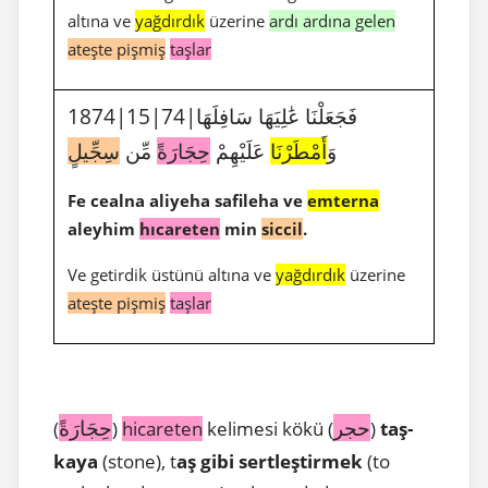
altına ve
yağdırdık
üzerine
ardı ardına gelen
ateşte pişmiş
taşlar
1874|15|74|فَجَعَلْنَا عَٰلِيَهَا سَافِلَهَا
وَ
أَمْطَرْنَا
عَلَيْهِمْ
حِجَارَةً
مِّن
سِجِّيلٍ
Fe cealna aliyeha safileha ve
emterna
aleyhim
hıcareten
min
siccil
.
Ve getirdik üstünü altına ve
yağdırdık
üzerine
ateşte pişmiş
taşlar
حجر
حِجَارَةً
(
)
hicareten
kelimesi kökü (
)
taş-
kaya
(stone), t
aş gibi sertleştirmek
(to