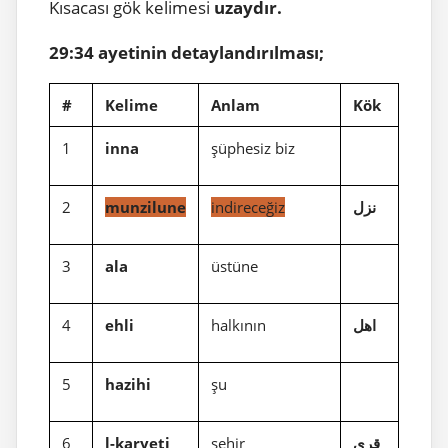
Kısacası gök kelimesi
uzaydır.
29:34 ayetinin detaylandırılması;
#
Kelime
Anlam
Kök
1
inna
şüphesiz biz
2
munzilune
indireceğiz
نزل
3
ala
üstüne
4
ehli
halkının
اهل
5
hazihi
şu
6
l-karyeti
şehir
قري