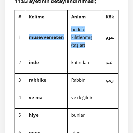
11:83 ayetinin detaylandırılması;
#
Kelime
Anlam
Kök
hedefe
1
musevvemeten
kilitlenmiş
سوم
(taşlar)
2
inde
katından
عند
3
rabbike
Rabbin
ربب
4
ve ma
ve değildir
5
hiye
bunlar
6
mine
-den