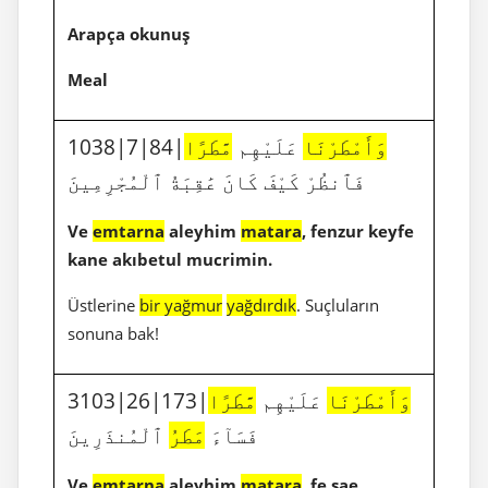
Arapça okunuş
Meal
1038|7|84|
مَّطَرًا
عَلَيْهِم
وَأَمْطَرْنَا
فَٱنظُرْ كَيْفَ كَانَ عَٰقِبَةُ ٱلْمُجْرِمِينَ
Ve
emtarna
aleyhim
matara
, fenzur keyfe
kane akıbetul mucrimin.
Üstlerine
bir yağmur
yağdırdık
. Suçluların
sonuna bak!
3103|26|173|
مَّطَرًا
عَلَيْهِم
وَأَمْطَرْنَا
فَسَآءَ
مَطَرُ
ٱلْمُنذَرِينَ
Ve
emtarna
aleyhim
matara
, fe sae