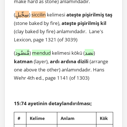
make hard as stone) anlamındadır.
سِجِّيلٍ
(
)
siccilin
kelimesi
ateşte pişirilmiş taş
(stone baked by fire),
ateşte pişirilmiş kil
(clay baked by fire) anlamındadır. Lane's
Lexicon, page 1321 (of 3039)
نضد
مَّنضُود
(
)
mendud
kelimesi kökü (
)
katman
(layer),
ardı ardına dizili
(arrange
one above the other) anlamındadır. Hans
Wehr 4th ed., page 1141 (of 1303)
15:74 ayetinin detaylandırılması;
#
Kelime
Anlam
Kök