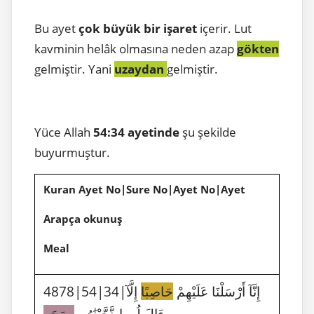
Bu ayet
çok büyük bir işaret
içerir. Lut
kavminin helâk olmasına neden azap
gökten
gelmiştir. Yani
uzaydan
gelmiştir.
Yüce Allah
54:34 ayetinde
şu şekilde
buyurmuştur.
Kuran Ayet No|Sure No|Ayet No|Ayet
Arapça okunuş
Meal
4878|54|34|إِنَّآ أَرْسَلْنَا عَلَيْهِمْ
حَاصِبًا
إِلَّآ
ءَالَ لُوطٍ نَّجَّيْنَٰهُم
بِسَحَرٍ