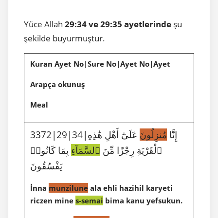
Yüce Allah
29:34 ve 29:35 ayetlerinde
şu
şekilde buyurmuştur.
Kuran Ayet No|Sure No|Ayet No|Ayet
Arapça okunuş
Meal
3372|29|34|إِنَّا
مُنزِلُونَ
عَلَىٰٓ أَهْلِ هَٰذِهِ
ٱلْقَرْيَةِ رِجْزًا مِّنَ
ٱلسَّمَآءِ
بِمَا كَانُوا۟
يَفْسُقُونَ
İnna
munzilune
ala ehli hazihil karyeti
riczen mine
s-semai
bima kanu yefsukun.