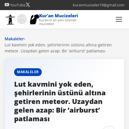
YouTube
kuranmucizeler19@gmail.com
Kur'an Mucizeleri
Kur'an'ın en yeni bilimsel
mucizeleri
Makaleler
›
Lut kavmini yok eden, şehirlerinin üstünü altına getiren
meteor. Uzaydan gelen azap: Bir ‘airburst’ patlaması
MAKALELER
Lut kavmini yok eden,
şehirlerinin üstünü altına
getiren meteor. Uzaydan
gelen azap: Bir ‘airburst’
patlaması