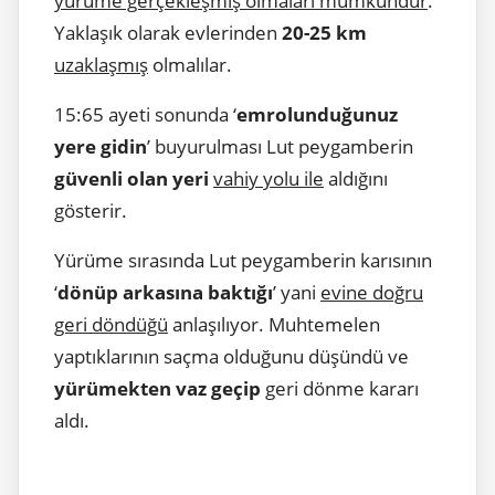
yürüme gerçekleşmiş olmaları mümkündür
.
Yaklaşık olarak evlerinden
20-25 km
uzaklaşmış
olmalılar.
15:65 ayeti sonunda ‘
emrolunduğunuz
yere gidin
’ buyurulması Lut peygamberin
güvenli olan yeri
vahiy yolu ile
aldığını
gösterir.
Yürüme sırasında Lut peygamberin karısının
‘
dönüp arkasına baktığı
’ yani
evine doğru
geri döndüğü
anlaşılıyor. Muhtemelen
yaptıklarının saçma olduğunu düşündü ve
yürümekten vaz geçip
geri dönme kararı
aldı.