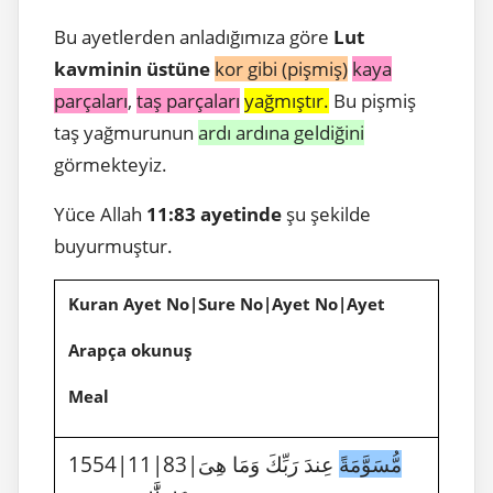
Bu ayetlerden anladığımıza göre
Lut
kavminin üstüne
kor gibi (pişmiş)
kaya
parçaları
,
taş parçaları
yağmıştır.
Bu pişmiş
taş yağmurunun
ardı ardına geldiğini
görmekteyiz.
Yüce Allah
11:83 ayetinde
şu şekilde
buyurmuştur.
Kuran Ayet No|Sure No|Ayet No|Ayet
Arapça okunuş
Meal
1554|11|83|
عِندَ رَبِّكَ وَمَا هِىَ
مُّسَوَّمَةً