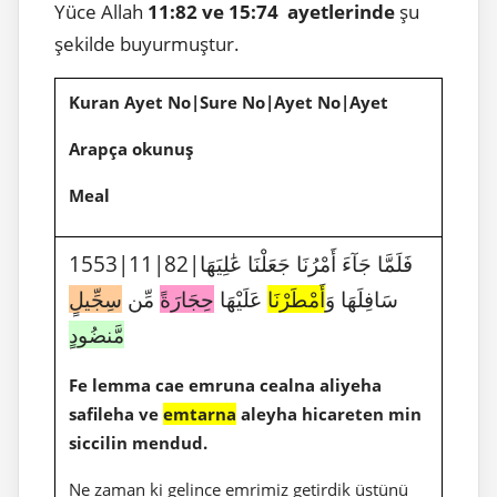
Yüce Allah
11:82 ve 15:74 ayetlerinde
şu
şekilde buyurmuştur.
Kuran Ayet No|Sure No|Ayet No|Ayet
Arapça okunuş
Meal
1553|11|82|فَلَمَّا جَآءَ أَمْرُنَا جَعَلْنَا عَٰلِيَهَا
سَافِلَهَا وَ
أَمْطَرْنَا
عَلَيْهَا
حِجَارَةً
مِّن
سِجِّيلٍ
مَّنضُودٍ
Fe lemma cae emruna cealna aliyeha
safileha ve
emtarna
aleyha hicareten min
siccilin mendud.
Ne zaman ki gelince emrimiz getirdik üstünü