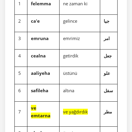
1
felemma
ne zaman ki
2
ca'e
gelince
جيا
3
emruna
emrimiz
امر
4
cealna
getirdik
جعل
5
aaliyeha
üstünü
علو
6
safileha
altına
سفل
ve
7
ve yağdırdık
مطر
emtarna