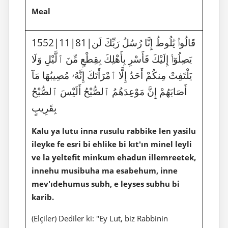
Meal
1552|11|81|قَالُوا۟ يَٰلُوطُ إِنَّا رُسُلُ رَبِّكَ لَن
يَصِلُوٓا۟ إِلَيْكَ فَأَسْرِ بِأَهْلِكَ بِقِطْعٍ مِّنَ ٱلَّيْلِ وَلَا
يَلْتَفِتْ مِنكُمْ أَحَدٌ إِلَّا ٱمْرَأَتَكَ إِنَّهُۥ مُصِيبُهَا مَآ
أَصَابَهُمْ إِنَّ مَوْعِدَهُمُ ٱلصُّبْحُ أَلَيْسَ ٱلصُّبْحُ
بِقَرِيبٍ
Kalu ya lutu inna rusulu rabbike len yasilu
ileyke fe esri bi ehlike bi kıt'ın minel leyli
ve la yeltefit minkum ehadun illemreetek,
innehu musibuha ma esabehum, inne
mev'ıdehumus subh, e leyses subhu bi
karib.
(Elçiler) Dediler ki: "Ey Lut, biz Rabbinin