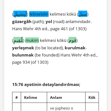
سبل
لَبِسَبِيلٍ
(
)
lebisebilin
kelimesi kökü (
)
güzergâh
(path),
yol
(road) anlamındadır.
Hans Wehr 4th ed., page 461 (of 1303)
قوم
مُّقِيمٍ
(
)
mukim
kelimesi kökü (
)
yerleşmek
(to be located),
kurulmak
-
bulunmak
(be founded) Hans Wehr 4th ed.,
page 934 (of 1303)
15:76 ayetinin detaylandırılması;
#
Kelime
Anlam
Kök
ve şüphesiz o