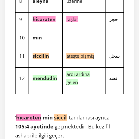
8
aleyha
üzerine
9
hicaraten
taşlar
حجر
10
min
11
siccilin
ateşte pişmiş
سجل
ardı ardına
12
mendudin
نضد
gelen
‘
hıcareten
min
siccil
’ tamlaması ayrıca
105:4 ayetinde
geçmektedir. Bu kez
fil
ashabı ile ilgili
geçer.