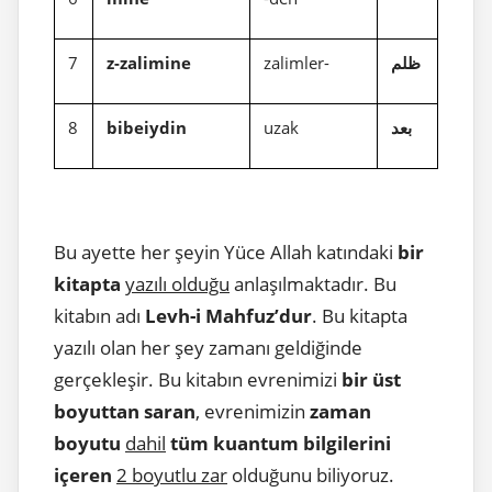
7
z-zalimine
zalimler-
ظلم
8
bibeiydin
uzak
بعد
Bu ayette her şeyin Yüce Allah katındaki
bir
kitapta
yazılı olduğu
anlaşılmaktadır. Bu
kitabın adı
Levh-i Mahfuz’dur
. Bu kitapta
yazılı olan her şey zamanı geldiğinde
gerçekleşir. Bu kitabın evrenimizi
bir üst
boyuttan saran
, evrenimizin
zaman
boyutu
dahil
tüm kuantum bilgilerini
içeren
2 boyutlu zar
olduğunu biliyoruz.