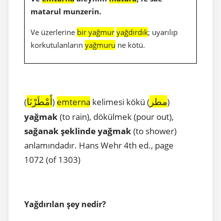
matarul munzerin.
Ve üzerlerine
bir yağmur
yağdırdık
; uyarılıp
korkutulanların
yağmuru
ne kötü.
مطر
أَمْطَرْنَا
(
)
emterna
kelimesi kökü (
)
yağmak
(to rain), dökülmek (pour out),
sağanak şeklinde yağmak
(to shower)
anlamındadır. Hans Wehr 4th ed., page
1072 (of 1303)
Yağdırılan şey nedir?