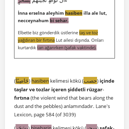
İnna erselna aleyhim
hasiben
illa ale lut,
necceynahum
bi sehar.
Elbette biz gönderdik üstlerine
taş ve toz
yağdıran bir fırtına
Lut ailesi dışında. Onları
kurtardık
tan ağarırken (şafak vaktinde).
حصب
حَاصِبًا
(
)
hasiben
kelimesi kökü (
)
içinde
taşlar ve tozlar içeren şiddetli rüzgar
-
fırtına
(the violent wind that bears along the
dust and the pebbles) anlamındadır. Lane's
Lexicon, page 584 (of 3039)
سحر
بِسَحَرٍ
(
)
biseharin
kelimesi kökü (
)
şafak
-