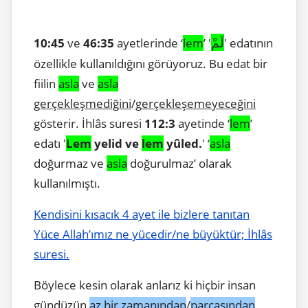
لَمْ
10:45
ve
46:35
ayetlerinde ‘
lem
’ '
' edatının
özellikle kullanıldığını görüyoruz. Bu edat bir
fiilin
asla
ve
asla
gerçekleşmediğini
/
gerçekleşemeyeceğini
gösterir. İhlâs suresi
112:3
ayetinde ‘
lem
’
edatı '
Lem
yelid ve
lem
yûled.
' ‘
asla
doğurmaz ve
asla
doğurulmaz’ olarak
kullanılmıştı.
Kendisini kısacık 4 ayet ile bizlere tanıtan
Yüce Allah’ımız ne yücedir/ne büyüktür; İhlâs
suresi.
Böylece kesin olarak anlarız ki hiçbir insan
gündüzün
az bir zamanından
/
parçasından