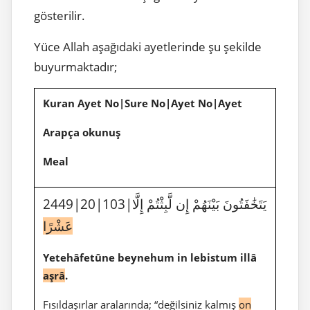
gösterilir.
Yüce Allah aşağıdaki ayetlerinde şu şekilde
buyurmaktadır;
Kuran Ayet No|Sure No|Ayet No|Ayet
Arapça okunuş
Meal
2449|20|103|يَتَخَٰفَتُونَ بَيْنَهُمْ إِن لَّبِثْتُمْ إِلَّا
عَشْرًا
Yetehâfetûne beynehum in lebistum illâ
aşrâ
.
Fısıldaşırlar aralarında; “değilsiniz kalmış
on