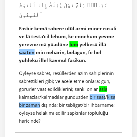
نَّهَارٍۭ بَلَٰغٌ فَهَلْ يُهْلَكُ إِلَّا ٱلْقَوْمُ
ٱلْفَٰسِقُونَ
Fasbir kemâ sabere ulûl azmi miner rusuli
ve lâ testa’cil lehum, ke ennehum yevme
yerevne mâ yûadûne
lem
yelbesû illâ
sâaten
min nehârin, belâgun, fe hel
yuhleku illel kavmul fâsikûn.
Öyleyse sabret, resûllerden azim sahiplerinin
sabrettikleri gibi; ve acele etme onlara; gün,
görürler vaat edildiklerini; sanki onlar
asla
kalmazlar/kalmadılar gündüzden
bir saat
/
kısa
bir zaman
dışında; bir tebligat/bir ihbarname;
öyleyse helak mı edilir sapkınlar topluluğu
haricinde?