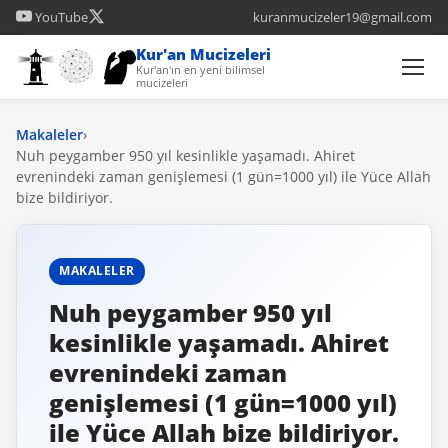
YouTube
kuranmucizeler19@gmail.com
Kur'an Mucizeleri
Kur'an'ın en yeni bilimsel
mucizeleri
Makaleler
›
Nuh peygamber 950 yıl kesinlikle yaşamadı. Ahiret
evrenindeki zaman genişlemesi (1 gün=1000 yıl) ile Yüce Allah
bize bildiriyor.
MAKALELER
Nuh peygamber 950 yıl
kesinlikle yaşamadı. Ahiret
evrenindeki zaman
genişlemesi (1 gün=1000 yıl)
ile Yüce Allah bize bildiriyor.