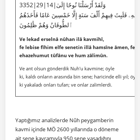
3352|29|14|وَلَقَدْ أَرْسَلْنَا نُوحًا إِلَىٰ
وْمِهِۦ فَلَبِثَ فِيهِمْ أَلْفَ سَنَةٍ إِلَّا خَمْسِينَ عَامًا فَأَخَذَهُمُ
ٱلطُّوفَانُ وَهُمْ ظَٰلِمُونَ
Ve lekad erselnâ nûhan ilâ kavmihî,
fe lebise fîhim elfe senetin illâ hamsîne âmen, fe
ehazehumut tûfânu ve hum zâlimûn.
Ve ant olsun gönderdik Nuh'u kavmine; öyle
ki, kaldı onların arasında bin sene; haricinde elli yıl; öyle
ki yakaladı onları tufan; ve onlar zalimlerdi.
Yaptığımız analizlerde Nûh peygamberin
kavmi içinde MÖ 2600 yıllarında o döneme
ait sene kavramıyla 950 sene yaşadığını