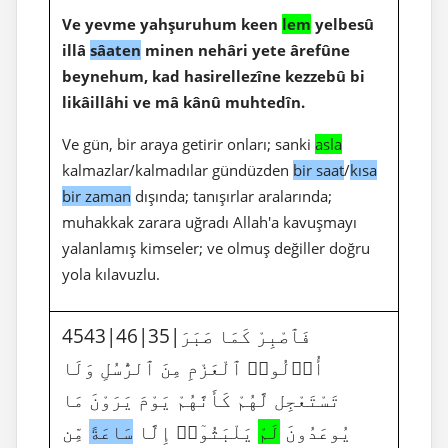
Ve yevme yahşuruhum keen
lem
yelbesû
illâ
sâaten
minen nehâri yete ârefûne
beynehum, kad hasirellezîne kezzebû bi
likâillâhi ve mâ kânû muhtedîn.
Ve gün, bir araya getirir onları; sanki
asla
kalmazlar/kalmadılar gündüzden
bir saat
/
kısa
bir zaman
dışında; tanışırlar aralarında;
muhakkak zarara uğradı Allah'a kavuşmayı
yalanlamış kimseler; ve olmuş değiller doğru
yola kılavuzlu.
4543|46|35|فَٱصْبِرْ كَمَا صَبَرَ
أُو۟لُوا۟ ٱلْعَزْمِ مِنَ ٱلرُّسُلِ وَلَا
تَسْتَعْجِل لَّهُمْ كَأَنَّهُمْ يَوْمَ يَرَوْنَ مَا
يُوعَدُونَ
لَمْ
يَلْبَثُوٓا۟ إِلَّا
سَاعَةً
مِّن