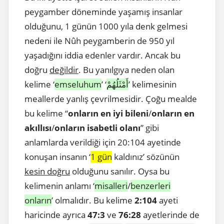
peygamber döneminde yaşamış insanlar
olduğunu, 1 günün 1000 yıla denk gelmesi
nedeni ile Nûh peygamberin de 950 yıl
yaşadığını iddia edenler vardır. Ancak bu
doğru
değildir
. Bu yanılgıya neden olan
kelime ‘
emseluhum
’ ‘
أَمْثَلُهُمْ
’ kelimesinin
meallerde yanlış çevrilmesidir. Çoğu mealde
bu kelime “
onların en iyi bileni
/
onların en
akıllısı
/
onların isabetli olanı
” gibi
anlamlarda verildiği için 20:104 ayetinde
konuşan insanın ‘
1 gün
kaldınız’ sözünün
kesin doğru
olduğunu sanılır. Oysa bu
kelimenin anlamı ‘
misalleri
/
benzerleri
onların
’ olmalıdır. Bu kelime
2:104
ayeti
haricinde ayrıca
47:3
ve
76:28
ayetlerinde de