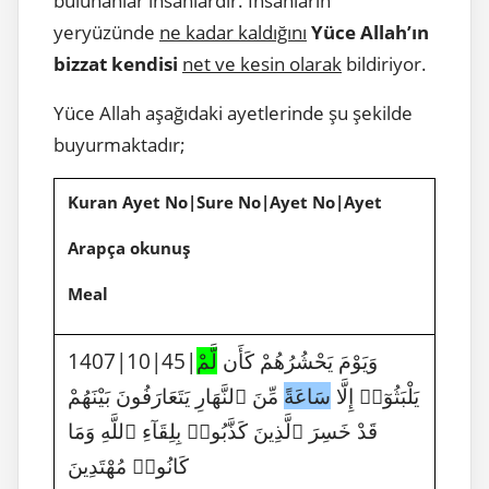
bulunanlar insanlardır. İnsanların
yeryüzünde
ne kadar kaldığını
Yüce Allah’ın
bizzat kendisi
net ve kesin olarak
bildiriyor.
Yüce Allah aşağıdaki ayetlerinde şu şekilde
buyurmaktadır;
Kuran Ayet No|Sure No|Ayet No|Ayet
Arapça okunuş
Meal
1407|10|45|وَيَوْمَ يَحْشُرُهُمْ كَأَن
لَّمْ
يَلْبَثُوٓا۟ إِلَّا
سَاعَةً
مِّنَ ٱلنَّهَارِ يَتَعَارَفُونَ بَيْنَهُمْ
قَدْ خَسِرَ ٱلَّذِينَ كَذَّبُوا۟ بِلِقَآءِ ٱللَّهِ وَمَا
كَانُوا۟ مُهْتَدِينَ