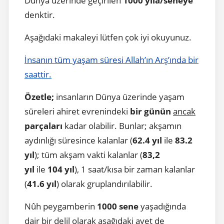
Dünya üzerinde geçirilen
1000 yıla/seneye
denktir.
Aşağıdaki makaleyi lütfen çok iyi okuyunuz.
İnsanın tüm yaşam süresi Allah’ın Arş’ında bir
saattir.
Özetle;
insanların Dünya üzerinde yaşam
süreleri ahiret evrenindeki
bir günün
ancak
parçaları
kadar olabilir. Bunlar; akşamın
aydınlığı süresince kalanlar (
62.4 yıl
ile
83.2
yıl
); tüm akşam vakti kalanlar (
83,2
yıl
ile
104 yıl
), 1 saat/kısa bir zaman kalanlar
(
41.6 yıl
) olarak gruplandırılabilir.
Nûh peygamberin
1000 sene
yaşadığında
dair bir delil olarak aşağıdaki ayet de