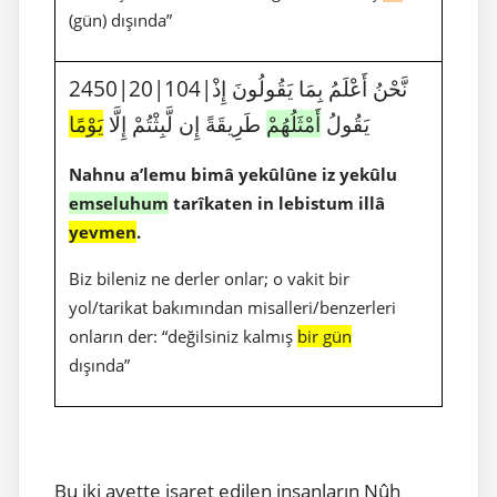
(gün) dışında”
2450|20|104|نَّحْنُ أَعْلَمُ بِمَا يَقُولُونَ إِذْ
يَقُولُ
أَمْثَلُهُمْ
طَرِيقَةً إِن لَّبِثْتُمْ إِلَّا
يَوْمًا
Nahnu a’lemu bimâ yekûlûne iz yekûlu
emseluhum
tarîkaten in lebistum illâ
yevmen
.
Biz bileniz ne derler onlar; o vakit bir
yol/tarikat bakımından misalleri/benzerleri
onların der: “değilsiniz kalmış
bir gün
dışında”
Bu iki ayette işaret edilen insanların Nûh