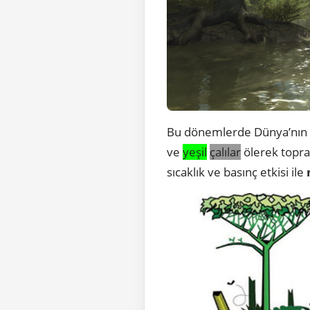
Bu dönemlerde Dünya’nın
ve
yeşil
çalılar
ölerek toprak
sıcaklık ve basınç etkisi ile