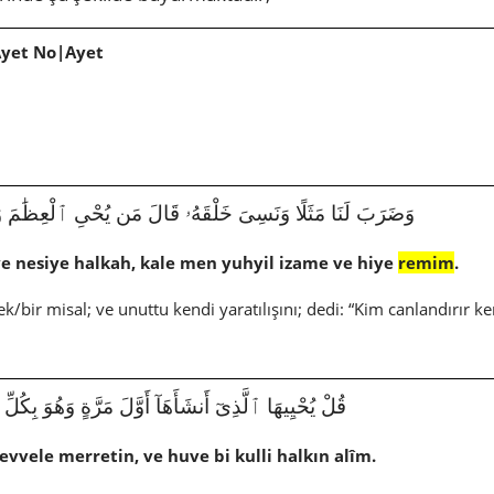
Ayet No|Ayet
|78|وَضَرَبَ لَنَا مَثَلًا وَنَسِىَ خَلْقَهُۥ قَالَ مَن يُحْىِ ٱلْعِظَٰمَ وَهِىَ
e nesiye halkah, kale men yuhyil izame ve hiye
remim
.
/bir misal; ve unuttu kendi yaratılışını; dedi: “Kim canlandırır ke
قُلْ يُحْيِيهَا ٱلَّذِىٓ أَنشَأَهَآ أَوَّلَ مَرَّةٍ وَهُوَ بِكُلِّ خَلْقٍ 
evvele merretin, ve huve bi kulli halkın alîm.