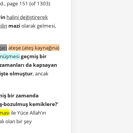
., page 151 (of 1303)
yin
halini değiştirerek
iilin
mazi
olarak gelmesi,
ğacı
ateşe (ateş kaynağına)
nüşmesi
geçmiş bir
 zamanları da kapsayan
şte olmuştur
, ancak
iş bir zamanda
ş-bozulmuş kemiklere?
’
ması
ile Yüce Allah’ın
lı olan bir şey