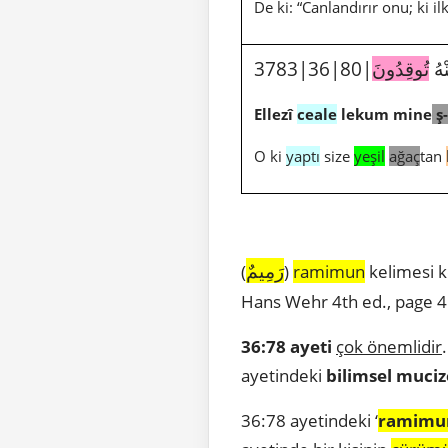
De ki: “Canlandırır onu; ki i
نْهُ
تُوقِدُونَ
Ellezî
ceale
lekum mine
ş-
O ki
yaptı
size
yeşil
ağaç
tan
رَمِيمٌ
(
)
ramimun
kelimesi k
Hans Wehr 4th ed., page 4
36:78 ayeti
çok önemlidir
ayetindeki
bilimsel muci
36:78 ayetindeki ‘
ramimu