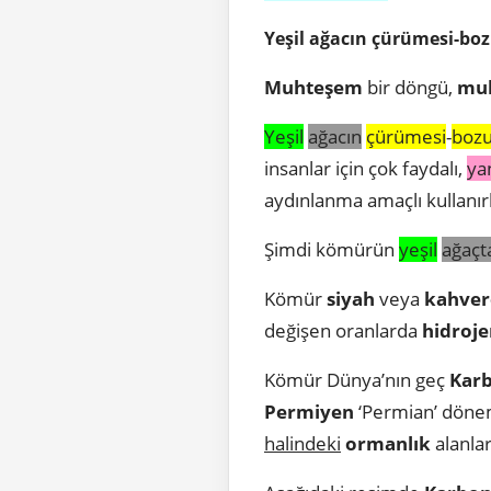
Yeşil ağacın çürümesi-boz
Muhteşem
bir döngü,
mu
Yeşil
ağacın
çürümesi
-
bozu
insanlar için çok faydalı,
ya
aydınlanma amaçlı kullan
Şimdi kömürün
yeşil
ağaçt
Kömür
siyah
veya
kahver
değişen oranlarda
hidroje
Kömür Dünya’nın geç
Karb
Permiyen
‘Permian’ dönem
halindeki
ormanlık
alanla