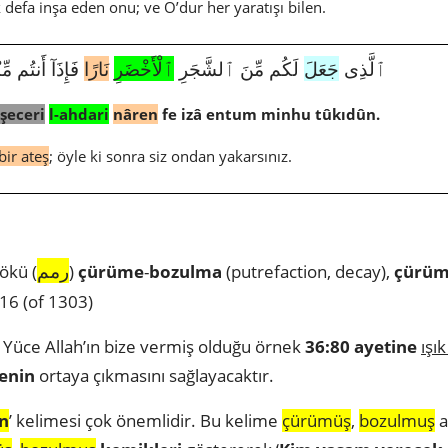
lk defa inşa eden onu; ve O’dur her yaratışı bilen.
3783|36|80|ٱلَّذِى
جَعَلَ
لَكُم مِّنَ ٱلشَّجَرِ
ٱلْأَخْضَرِ
نَارًا
فَإِذَآ أَنتُم مِّ
şeceri
l-ahdari
nâren
fe izâ entum minhu tûkıdûn.
bir ateş
; öyle ki sonra siz ondan yakarsınız.
رمم
ökü (
)
çürüme
-
bozulma
(putrefaction, decay),
çürüm
16 (of 1303)
. Yüce Allah’ın bize vermiş olduğu örnek
36:80 ayetine
ışı
zenin
ortaya çıkmasını sağlayacaktır.
n
’ kelimesi çok önemlidir. Bu kelime
çürümüş
,
bozulmuş
a