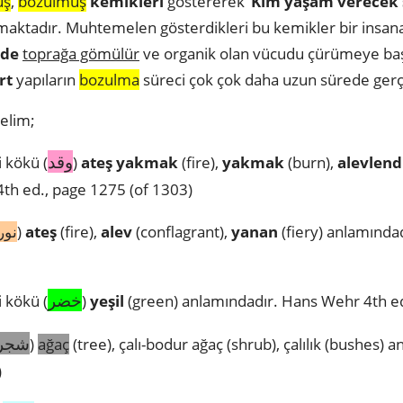
üş
,
bozulmuş
kemikleri
göstererek ‘
Kim yaşam verecek
lmaktadır. Muhtemelen gösterdikleri bu kemikler bir insana ai
nde
toprağa gömülür
ve organik olan vücudu çürümeye ba
rt
yapıların
bozulma
süreci çok çok daha uzun sürede gerç
yelim;
وقد
 kökü (
)
ateş yakmak
(fire),
yakmak
(burn),
alevlen
th ed., page 1275 (of 1303)
نور
)
ateş
(fire),
alev
(conflagrant),
yanan
(fiery) anlamında
خضر
 kökü (
)
yeşil
(green) anlamındadır. Hans Wehr 4th ed
شجر
)
ağaç
(tree), çalı-bodur ağaç (shrub), çalılık (bushes)
)