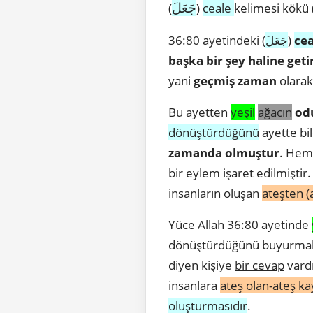
جَعَلَ
(
)
ceale
kelimesi kökü 
36:80 ayetindeki (
جَعَلَ
)
cea
başka bir şey haline get
yani
geçmiş zaman
olarak
Bu ayetten
yeşil
ağacın
od
dönüştürdüğünü
ayette bi
zamanda olmuştur
. Hem
bir eylem işaret edilmiştir
insanların oluşan
ateşten (
Yüce Allah 36:80 ayetinde
dönüştürdüğünü buyurmakta
diyen kişiye
bir cevap
vardı
insanlara
ateş olan-ateş ka
oluşturmasıdır
.