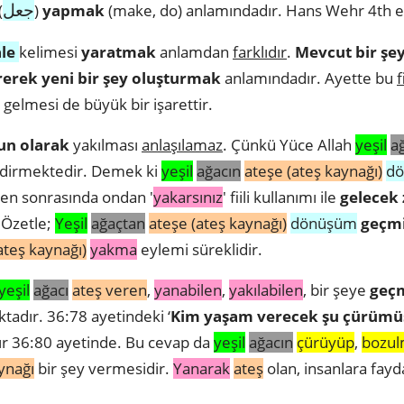
جعل
(
)
yapmak
(make, do) anlamındadır. Hans Wehr 4th ed
le
kelimesi
yaratmak
anlamdan
farklıdır
.
Mevcut bir şe
irerek yeni bir şey oluşturmak
anlamındadır. Ayette bu
f
 gelmesi de büyük bir işarettir.
un olarak
yakılması
anlaşılamaz
. Çünkü Yüce Allah
yeşil
a
ldirmektedir. Demek ki
yeşil
ağacın
ateşe (ateş kaynağı)
dö
en sonrasında ondan '
yakarsınız
' fiili kullanımı ile
gelecek
. Özetle;
Yeşil
ağaçtan
ateşe (ateş kaynağı)
dönüşüm
geçmi
ateş kaynağı)
yakma
eylemi süreklidir.
yeşil
ağacı
ateş veren
,
yanabilen
,
yakılabilen
, bir şeye
geçm
dır. 36:78 ayetindeki ‘
Kim yaşam verecek şu çürümü
r 36:80 ayetinde. Bu cevap da
yeşil
ağacın
çürüyüp
,
bozul
ynağı
bir şey vermesidir.
Yanarak
ateş
olan, insanlara fayda