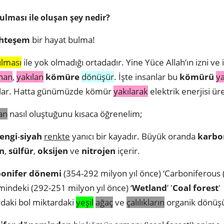
ulması ile oluşan şey nedir?
hteşem
bir hayat bulma!
lması
ile yok olmadığı ortadadır. Yine Yüce Allah’ın izni ve i
nan
,
yakılan
kömüre
dönüşür
. İşte insanlar bu
kömürü
ya
ırlar. Hatta günümüzde kömür
yakılarak
elektrik enerjisi ür
an
nasıl oluştuğunu kısaca öğrenelim;
engi
-
siyah
renkte
yanıcı bir kayadır. Büyük oranda
karbo
n
,
sülfür
,
oksijen
ve
nitrojen
içerir.
onifer dönemi
(354-292 milyon yıl önce) ‘Carboniferous 
indeki (292-251 milyon yıl önce) ‘
Wetland
’ '
Coal forest
'
rdaki bol miktardaki
yeşil
ağaç
ve
çalılıkların
organik dönüşü