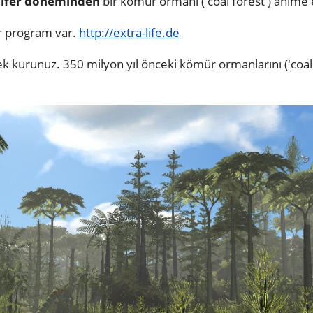
ifer döneminden
bir kömür ormanı ('coal forest') anime e
r program var.
http://extra-life.de
rek kurunuz. 350 milyon yıl önceki kömür ormanlarını ('coal