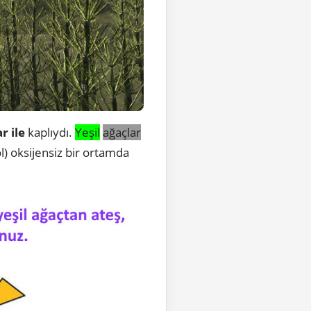
r ile
kaplıydı.
Yeşil
ağaçlar
l) oksijensiz bir ortamda