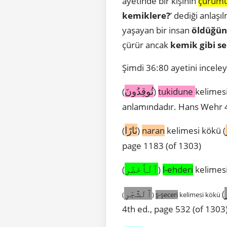
ayetinde bir kişinin
çürüm
kemiklere?
’ dediği anlaşı
yaşayan bir insan
öldüğü
çürür ancak
kemik gibi se
Şimdi 36:80 ayetini incele
تُوقِدُونَ
(
)
tukidune
kelimesi
anlamındadır. Hans Wehr 4
نَارًا
(
)
naran
kelimesi kökü (
page 1183 (of 1303)
ٱلْأَخْضَرِ
(
)
l-ehderi
kelimesi
ٱلشَّجَرِ
(
(
)
ş-şeceri
kelimesi kökü
4th ed., page 532 (of 1303