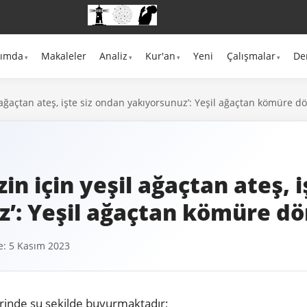
kımda
Makaleler
Analiz
Kur'an
Yeni
Çalışmalar
De
şil ağaçtan ateş, işte siz ondan yakıyorsunuz’: Yeşil ağaçtan kömüre
izin için yeşil ağaçtan ateş, 
z’: Yeşil ağaçtan kömüre 
: 5 Kasım 2023
rinde şu şekilde buyurmaktadır;