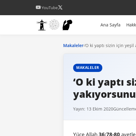
YouTube
Ana Sayfa
Hak
Makaleler
›
‘O ki yaptı sizin için ye
MAKALELER
‘O ki yaptı s
yakıyorsunu
Yayın: 13 Ekim 2020
Güncelleme
Yüce Allah
36:78-80
ayetle