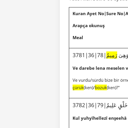
Kuran Ayet No|Sure No|
Arapça okunuş
Meal
3781|36
رَمِيمٌ
Ve darebe lena meselen v
Ve vurdu/sürdü bize bir örnek
çürük
(ken)/
bozuk
(ken)?"
3782|36|79|عَلِيمٌ
Kul yuhyîhellezî enşeehâ 