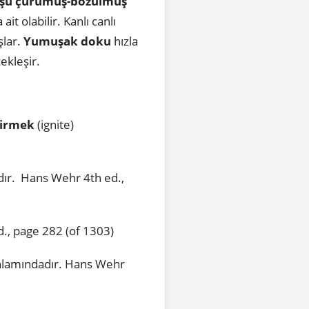
 şu çürümüş-bozulmuş
t olabilir. Kanlı canlı
şlar.
Yumuşak doku
hızla
ekleşir.
dirmek
(ignite)
dır. Hans Wehr 4th ed.,
., page 282 (of 1303)
 anlamındadır. Hans Wehr