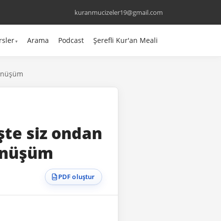
kuranmucizeler19@gmail.com
rsler
Arama
Podcast
Şerefli Kur'an Meali
 dönüşüm
işte siz ondan
dönüşüm
PDF oluştur