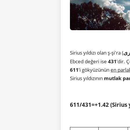
رى
Sirius yıldızı olan ş-şi'ra (
Ebced değeri ise
431
’dir. 
611
’i gökyüzünün
en parla
Sirius yıldızının
mutlak par
611/431=+1.42 (Sirius 