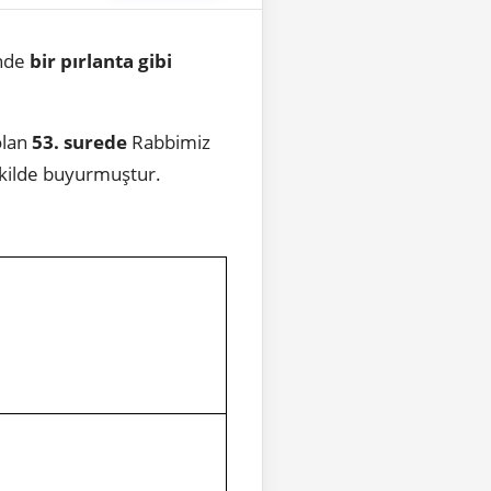
nde
bir pırlanta gibi
 olan
53. surede
Rabbimiz
ekilde buyurmuştur.