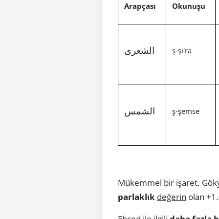
Arapçası
Okunuşu
الشعرى
ş-şı'ra
الشمس
ş-şemse
Mükemmel bir işaret. Gökyüz
parlaklık
değerin
olan +1.
Ebced ile ilgili
daha fazla b