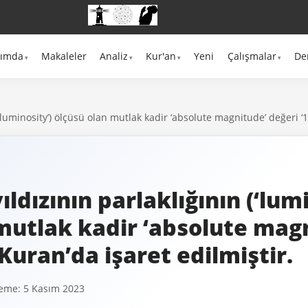
kımda
Makaleler
Analiz
Kur'an
Yeni
Çalışmalar
De
 (‘luminosity’) ölçüsü olan mutlak kadir ‘absolute magnitude’ değeri ‘1
yıldızının parlaklığının (‘lum
mutlak kadir ‘absolute mag
 Kuran’da işaret edilmiştir.
eme: 5 Kasım 2023