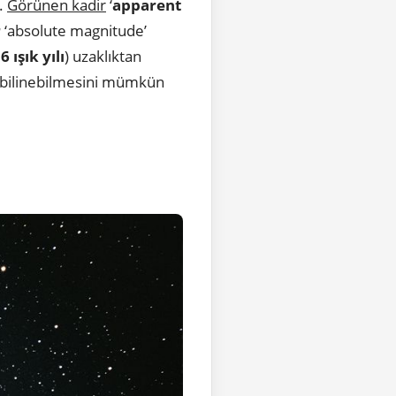
r.
Görünen kadir
‘
apparent
r
‘absolute magnitude’
6 ışık yılı
) uzaklıktan
 bilinebilmesini mümkün