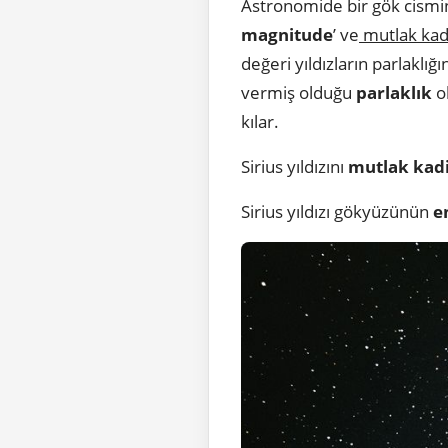
Astronomide bir gök cismi
magnitude
’ ve
mutlak kad
değeri yıldızların parlaklığ
vermiş olduğu
parlaklık
ol
kılar.
Sirius yıldızını
mutlak kad
Sirius yıldızı gökyüzünün
e