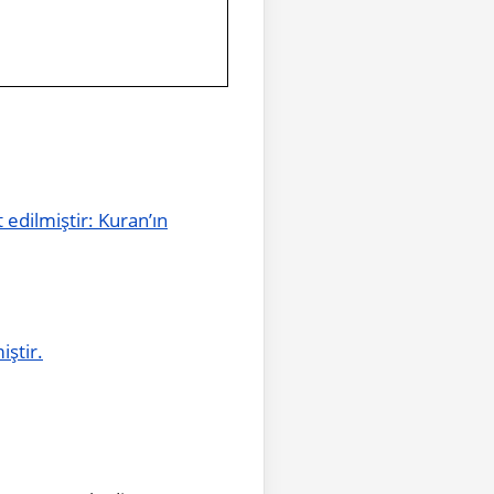
t edilmiştir: Kuran’ın
iştir.