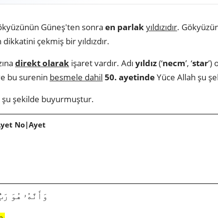
ı gökyüzünün Güneş'ten sonra
en parlak
yıldızıdır
. Gökyüzü
 dikkatini çekmiş bir yıldızdır.
ızına
direkt olarak
işaret vardır. Adı
yıldız
(‘
necm
’, ‘
star
’)
 ve bu surenin
besmele dahil
50. ayetinde
Yüce Allah şu ş
şu şekilde buyurmuştur.
Ayet No|Ayet
31|53|49|وَأَنَّهُۥ هُوَ رَبُّ
a.