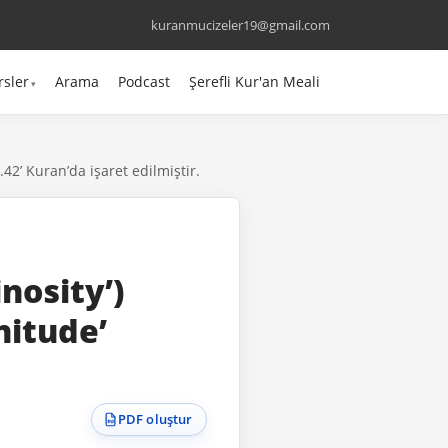
kuranmucizeler19@gmail.com
rsler
Arama
Podcast
Şerefli Kur'an Meali
.42’ Kuran’da işaret edilmiştir.
inosity’)
nitude’
PDF oluştur