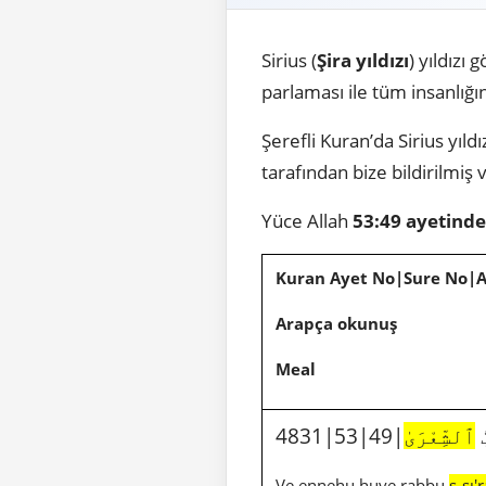
Sirius (
Şira yıldızı
) yıldız
parlaması ile tüm insanlığın
Şerefli Kuran’da Sirius yıld
tarafından bize bildirilmiş
Yüce Allah
53:49 ayetinde
Kuran Ayet No|Sure No|
Arapça okunuş
Meal
48
ٱلشِّعْرَىٰ
Ve ennehu huve rabbu
ş-şı'r