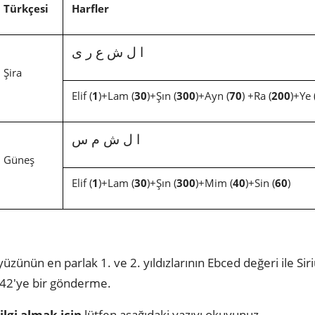
Türkçesi
Harfler
ا ل ش ع ر ى
Şira
Elif (
1
)+Lam (
30
)+Şın (
300
)+Ayn (
70
) +Ra (
200
)+Ye 
ا ل ش م س
Güneş
Elif (
1
)+Lam (
30
)+Şın (
300
)+Mim (
40
)+Sin (
60
)
ünün en parlak 1. ve 2. yıldızlarının Ebced değeri ile Siri
42'ye bir gönderme.
ilgi almak için
lütfen aşağıdaki yazıyı okuyunuz.