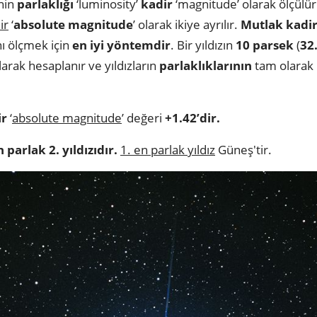
nin
parlaklığı
‘luminosity’
kadir
‘magnitude’ olarak ölçülü
ir
‘
absolute magnitude
’ olarak ikiye ayrılır.
Mutlak kadi
ını ölçmek için
en iyi yöntemdir
. Bir yıldızın
10 parsek
(
32.
arak hesaplanır ve yıldızların
parlaklıklarının
tam olarak
ir
‘
absolute magnitude
’ değeri
+1.42’dir.
n parlak 2. yıldızıdır.
1. en parlak yıldız
Güneş'tir.