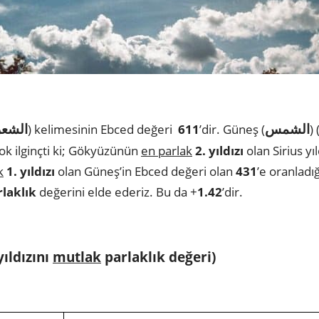
الشمس
الشع
) kelimesinin Ebced değeri
611
’dir. Güneş (
)
Çok ilginçti ki; Gökyüzünün
en parlak
2. yıldızı
olan Sirius yı
k
1. yıldızı
olan Güneş’in Ebced değeri olan
431
’e oranladı
laklık
değerini elde ederiz. Bu da +
1.42
’dir.
yıldızını
mutlak
parlaklık değeri)