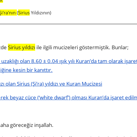
Şi'ra'nın
(
Sirius
Yıldızının)
izde
Sirius yıldızı
ile ilgili mucizeleri göstermiştik. Bunlar;
 uzaklığı olan 8.60 ± 0.04 ışık yılı Kuran’da tam olarak işare
ğine kesin bir kanıttır.
 olan Sirius (Şi’ra) yıldızı ve Kuran Mucizesi
kerek beyaz cüce (‘white dwarf’) olması Kuran’da işaret edilm
 daha göreceğiz inşallah.