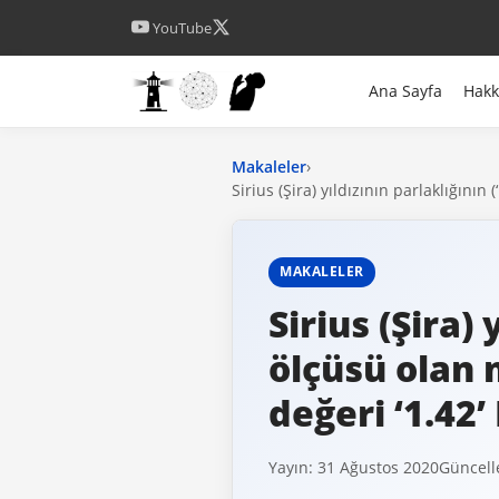
YouTube
Ana Sayfa
Hak
Makaleler
›
Sirius (Şira) yıldızının parlaklığının
MAKALELER
Sirius (Şira) 
ölçüsü olan 
değeri ‘1.42’
Yayın: 31 Ağustos 2020
Güncell