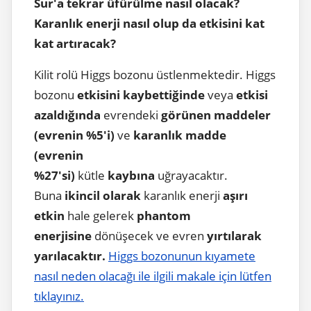
Sur'a tekrar üfürülme nasıl olacak?
Karanlık enerji nasıl olup da etkisini kat
kat artıracak?
Kilit rolü Higgs bozonu üstlenmektedir. Higgs
bozonu
etkisini kaybettiğinde
veya
etkisi
azaldığında
evrendeki
görünen maddeler
(evrenin %5'i)
ve
karanlık madde
(evrenin
%27'si)
kütle
kaybına
uğrayacaktır.
Buna
ikincil
olarak
karanlık enerji
aşırı
etkin
hale gelerek
phantom
enerjisine
dönüşecek ve evren
yırtılarak
yarılacaktır.
Higgs bozonunun kıyamete
nasıl neden olacağı ile ilgili makale için lütfen
tıklayınız.