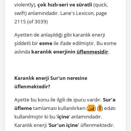
violently),
çok hızlı-seri ve süratli
(quick,
swift) anlamındadır. Lane's Lexicon, page
2115 (of 3039)
Ayetten de anlaşıldığı gibi karanlık enerji
şiddetli bir
esme
ile ifade edilmiştir. Bu esme
aslında
karanlık enerjinin
üflenmesidir
.
Karanlık enerji Sur'un neresine
üflenmektedir?
Ayette bu konu ile ilgili de ipucu vardır.
Sur'a
üfleme
tamlaması kullanılırken (
فِى
) (
fi
) edatı
kullanılmıştır ki bu ‘
içine
’ anlamındadır.
Karanlık enerji ‘
Sur'un içine'
üflenmektedir.