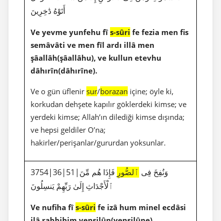
أَتَوْهُ دَٰخِرِينَ
Ve yevme yunfehu fî
s-sûri
fe fezia men fis
semâvâti ve men fîl ardı illâ men
şâallâh(şâallâhu), ve kullun etevhu
dâhırîn(dâhırîne).
Ve o gün üflenir
sur
/
borazan
içine; öyle ki,
korkudan dehşete kapılır göklerdeki kimse; ve
yerdeki kimse; Allah’ın dilediği kimse dışında;
ve hepsi geldiler O’na;
hakirler/perişanlar/gururdan yoksunlar.
3754|36|51|وَنُفِخَ فِى
ٱلصُّورِ
فَإِذَا هُم مِّنَ
ٱلْأَجْدَاثِ إِلَىٰ رَبِّهِمْ يَنسِلُونَ
Ve nufiha fî
s-sûri
fe izâ hum minel ecdâsi
ilâ rabbihim yensilûn(yensilûne).