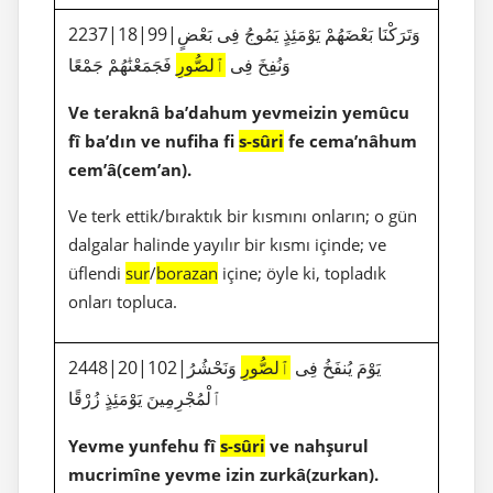
2237|18|99|وَتَرَكْنَا بَعْضَهُمْ يَوْمَئِذٍ يَمُوجُ فِى بَعْضٍ
وَنُفِخَ فِى
ٱلصُّورِ
فَجَمَعْنَٰهُمْ جَمْعًا
Ve teraknâ ba’dahum yevmeizin yemûcu
fî ba’dın ve nufiha fi
s-sûri
fe cema’nâhum
cem’â(cem’an).
Ve terk ettik/bıraktık bir kısmını onların; o gün
dalgalar halinde yayılır bir kısmı içinde; ve
üflendi
sur
/
borazan
içine; öyle ki, topladık
onları topluca.
2448|20|102|يَوْمَ يُنفَخُ فِى
ٱلصُّورِ
وَنَحْشُرُ
ٱلْمُجْرِمِينَ يَوْمَئِذٍ زُرْقًا
Yevme yunfehu fî
s-sûri
ve nahşurul
mucrimîne yevme izin zurkâ(zurkan).