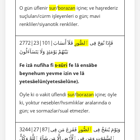
O gün üflenir
sur
/
borazan
içine; ve haşrederiz
suçluları/cürm işleyenleri o gün; mavi
renkliler/siyanotik renkliler.
2772|23|101|فَإِذَا نُفِخَ فِى
ٱلصُّورِ
فَلَآ أَنسَابَ
بَيْنَهُمْ يَوْمَئِذٍ وَلَا يَتَسَآءَلُونَ
Fe izâ nufiha fi
s-sûri
fe lâ ensâbe
beynehum yevme izin ve lâ
yetesâelûn(yetesâelûne).
Öyle ki o vakit üflendi
sur
/
borazan
içine; öyle
ki, yoktur nesebler/hısımlıklar aralarında o
gün; ve sormazlar/sual etmezler.
3244|27|87|وَيَوْمَ يُنفَخُ فِى
ٱلصُّورِ
فَفَزِعَ مَن فِى
ٱلسَّمَٰوَٰتِ وَمَن فِى ٱلْأَرْضِ إِلَّا مَن شَآءَ ٱللَّهُ وَكُلٌّ