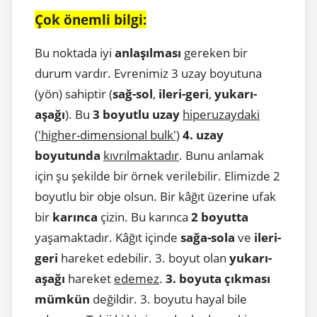
Çok önemli bilgi:
Bu noktada iyi
anlaşılması
gereken bir
durum vardır. Evrenimiz 3 uzay boyutuna
(yön) sahiptir (
sağ-sol
,
ileri-geri
,
yukarı-
aşağı
). Bu
3 boyutlu uzay
hiperuzaydaki
('higher-dimensional bulk')
4. uzay
boyutunda
kıvrılmaktadır
. Bunu anlamak
için şu şekilde bir örnek verilebilir. Elimizde 2
boyutlu bir obje olsun. Bir kâğıt üzerine ufak
bir
karınca
çizin. Bu karınca
2 boyutta
yaşamaktadır. Kâğıt içinde
sağa-sola
ve
ileri-
geri
hareket edebilir. 3. boyut olan
yukarı-
aşağı
hareket
edemez
.
3. boyuta çıkması
mümkün
değildir. 3. boyutu hayal bile