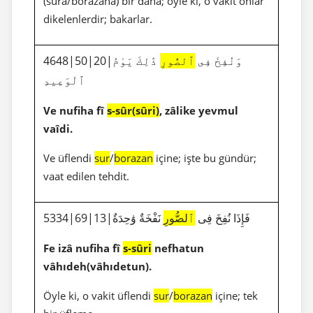
(sura/borazana) bir daha; öyle ki, o vakit onlar
dikelenlerdir; bakarlar.
4648|50|20|وَنُفِخَ فِى
ٱلصُّورِ
ذَٰلِكَ يَوْمُ
ٱلْوَعِيدِ
Ve nufiha fî
s-sûr(sûri)
, zâlike yevmul
vaîdi.
Ve üflendi
sur
/
borazan
içine; işte bu gündür;
vaat edilen tehdit.
5334|69|13|فَإِذَا نُفِخَ فِى
ٱلصُّورِ
نَفْخَةٌ وَٰحِدَةٌ
Fe izâ nufiha fî
s-sûri
nefhatun
vâhıdeh(vâhıdetun).
Öyle ki, o vakit üflendi
sur
/
borazan
içine; tek