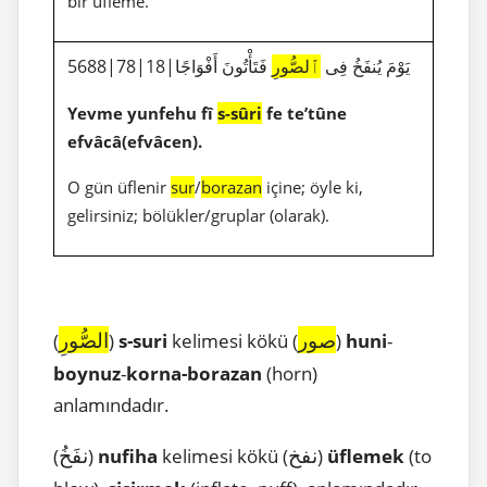
bir üfleme.
5688|78|18|يَوْمَ يُنفَخُ فِى
ٱلصُّورِ
فَتَأْتُونَ أَفْوَاجًا
Yevme yunfehu fî
s-sûri
fe te’tûne
efvâcâ(efvâcen).
O gün üflenir
sur
/
borazan
içine; öyle ki,
gelirsiniz; bölükler/gruplar (olarak).
صور
الصُّورِ
(
)
s-suri
kelimesi kökü (
)
huni
-
boynuz
-
korna-borazan
(horn)
anlamındadır.
نفخ
نفَخُ
(
)
nufiha
kelimesi kökü (
)
üflemek
(to