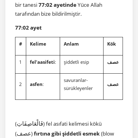
bir tanesi
77:02 ayetinde
Yüce Allah
tarafından bize bildirilmiştir.
77:02 ayet
#
Kelime
Anlam
Kök
1
fel'aasifeti
:
şiddetli esip
عصف
savuranlar-
2
asfen
:
عصف
sürükleyenler
فَالْعَاصِفَاتِ
(
) fel asıfati kelimesi kökü
عصف
(
)
fırtına gibi şiddetli esmek
(blow