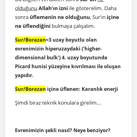
olduğunu
Allah’ın izni
ile gösterelim. Daha
sonra
üflemenin ne olduğunu
, Sur’ın
içine
ne üflendiğini
bulmaya çalışalım.
Sur/Borazan
=3 uzay boyutlu olan
evrenimizin hiperuzaydaki ('higher-
dimensional bulk') 4. uzay boyutunda
Picard hunisi yüzeyine kıvrılması ile oluşan
yapıdır.
Sur/Borazan
içine üflenen: Karanlık enerji
Şimdi biraz teknik konulara girelim...
Evrenimizin şekli nasıl? Neye benziyor?