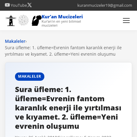
YouTube
kuranmucizeler19@gmail.com
Kur'an Mucizeleri
Kur'an'ın en yeni bilimsel
mucizeleri
Makaleler
›
Sura üfleme: 1. üfleme=Evrenin fantom karanlık enerji ile
yırtılması ve kıyamet. 2. üfleme=Yeni evrenin oluşumu
MAKALELER
Sura üfleme: 1.
üfleme=Evrenin fantom
karanlık enerji ile yırtılması
ve kıyamet. 2. üfleme=Yeni
evrenin oluşumu