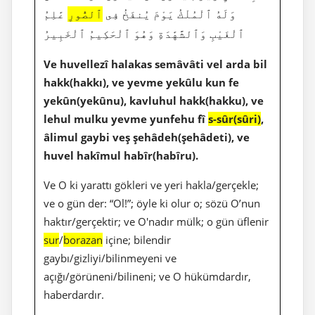
وَلَهُ ٱلْمُلْكُ يَوْمَ يُنفَخُ فِى
ٱلصُّورِ
عَٰلِمُ
ٱلْغَيْبِ وَٱلشَّهَٰدَةِ وَهُوَ ٱلْحَكِيمُ ٱلْخَبِيرُ
Ve huvellezî halakas semâvâti vel arda bil
hakk(hakkı), ve yevme yekûlu kun fe
yekûn(yekûnu), kavluhul hakk(hakku), ve
lehul mulku yevme yunfehu fî
s-sûr(sûri)
,
âlimul gaybi veş şehâdeh(şehâdeti), ve
huvel hakîmul habîr(habîru).
Ve O ki yarattı gökleri ve yeri hakla/gerçekle;
ve o gün der: “Ol!”; öyle ki olur o; sözü O’nun
haktır/gerçektir; ve O'nadır mülk; o gün üflenir
sur
/
borazan
içine; bilendir
gaybı/gizliyi/bilinmeyeni ve
açığı/görüneni/bilineni; ve O hükümdardır,
haberdardır.