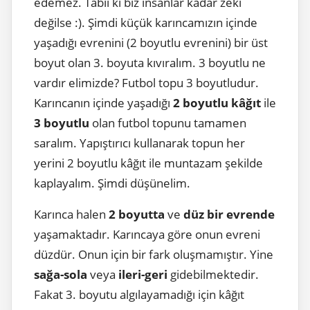
edemez. Tabii ki biz insanlar kadar zeki
değilse :). Şimdi küçük karıncamızın içinde
yaşadığı evrenini (2 boyutlu evrenini) bir üst
boyut olan 3. boyuta kıvıralım. 3 boyutlu ne
vardır elimizde? Futbol topu 3 boyutludur.
Karıncanın içinde yaşadığı
2 boyutlu kâğıt
ile
3 boyutlu
olan futbol topunu tamamen
saralım. Yapıştırıcı kullanarak topun her
yerini 2 boyutlu kâğıt ile muntazam şekilde
kaplayalım. Şimdi düşünelim.
Karınca halen
2 boyutta
ve
düz bir evrende
yaşamaktadır. Karıncaya göre onun evreni
düzdür. Onun için bir fark oluşmamıştır. Yine
sağa-sola
veya
ileri-geri
gidebilmektedir.
Fakat 3. boyutu algılayamadığı için kâğıt