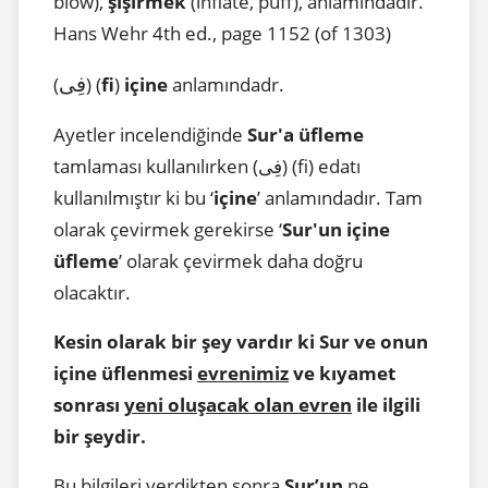
blow),
şişirmek
(inflate, puff), anlamındadır.
Hans Wehr 4th ed., page 1152 (of 1303)
فِى
(
) (
fi
)
içine
anlamındadr.
Ayetler incelendiğinde
Sur'a üfleme
tamlaması kullanılırken (فِى) (fi) edatı
kullanılmıştır ki bu ‘
içine
’ anlamındadır. Tam
olarak çevirmek gerekirse ‘
Sur'un içine
üfleme
’ olarak çevirmek daha doğru
olacaktır.
Kesin olarak bir şey vardır ki Sur ve onun
içine üflenmesi
evrenimiz
ve kıyamet
sonrası
yeni oluşacak olan evren
ile ilgili
bir şeydir.
Bu bilgileri verdikten sonra
Sur’un
ne