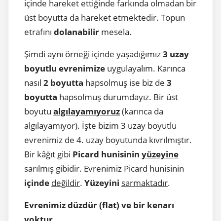
içinde hareket ettiğinde farkında olmadan bir
üst boyutta da hareket etmektedir. Topun
etrafını
dolanabilir
mesela.
Şimdi aynı örneği içinde yaşadığımız
3 uzay
boyutlu evrenimize
uygulayalım. Karınca
nasıl
2 boyutta
hapsolmuş ise biz de
3
boyutta
hapsolmuş durumdayız. Bir üst
boyutu
algılayamıyoruz
(karınca da
algılayamıyor). İşte bizim 3 uzay boyutlu
evrenimiz de 4. uzay boyutunda kıvrılmıştır.
Bir kâğıt gibi
Picard hunisinin
yüzeyine
sarılmış gibidir. Evrenimiz Picard hunisinin
içinde
değildir
.
Yüzeyini
sarmaktadır
.
Evrenimiz düzdür (flat) ve bir kenarı
yoktur.