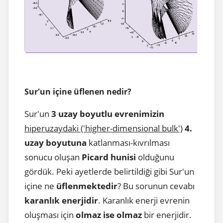
Sur'un içine üflenen nedir?
Sur'un
3 uzay boyutlu evrenimizin
hiperuzaydaki ('higher-dimensional bulk')
4.
uzay boyutuna
katlanması-kıvrılması
sonucu oluşan
Picard hunisi
olduğunu
gördük. Peki ayetlerde belirtildiği gibi Sur'un
içine ne
üflenmektedir
? Bu sorunun cevabı
karanlık enerjidir
. Karanlık enerji evrenin
oluşması için
olmaz ise olmaz
bir enerjidir.