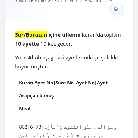
Yayın: 26 Aralık 2019
Güncelleme: 5 Kasım 2023
Sur
/
Borazan
içine üfleme
Kuran'da toplam
10 ayette
10 kez
geçer.
Yüce
Allah
aşağıdaki ayetlerinde şu şekilde
buyurmuştur.
Kuran Ayet No|Sure No|Ayet No|Ayet
Arapça okunuş
Meal
862|6|73|وَهُوَ ٱلَّذِى خَلَقَ ٱلسَّمَٰوَٰتِ وَٱلْأَرْضَ
بِٱلْحَقِّ وَيَوْمَ يَقُولُ كُن فَيَكُونُ قَوْلُهُ ٱلْحَقُّ