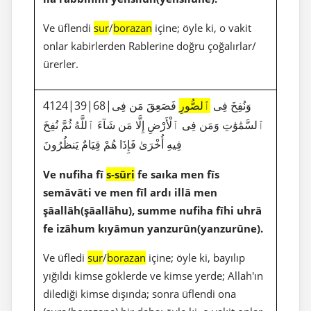
Ve üflendi
sur
/
borazan
içine; öyle ki, o vakit
onlar kabirlerden Rablerine doğru çoğalırlar/
ürerler.
4124|39|68|وَنُفِخَ فِى
ٱلصُّورِ
فَصَعِقَ مَن فِى
ٱلسَّمَٰوَٰتِ وَمَن فِى ٱلْأَرْضِ إِلَّا مَن شَآءَ ٱللَّهُ ثُمَّ نُفِخَ
فِيهِ أُخْرَىٰ فَإِذَا هُمْ قِيَامٌ يَنظُرُونَ
Ve nufiha fî
s-sûri
fe saıka men fîs
semâvâti ve men fîl ardı illâ men
şâallâh(şâallâhu), summe nufiha fîhi uhrâ
fe izâhum kıyâmun yanzurûn(yanzurûne).
Ve üfledi
sur
/
borazan
içine; öyle ki, bayılıp
yığıldı kimse göklerde ve kimse yerde; Allah'ın
dilediği kimse dışında; sonra üflendi ona