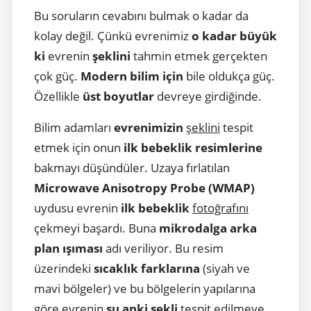
Bu soruların cevabını bulmak o kadar da
kolay değil. Çünkü evrenimiz
o kadar büyük
ki
evrenin
şeklini
tahmin etmek gerçekten
çok güç.
Modern bilim için
bile oldukça güç.
Özellikle
üst boyutlar
devreye girdiğinde.
Bilim adamları
evrenimizin
şeklini
tespit
etmek için onun
ilk bebeklik resimlerine
bakmayı düşündüler. Uzaya fırlatılan
Microwave Anisotropy Probe (WMAP)
uydusu evrenin
ilk bebeklik
fotoğrafını
çekmeyi başardı. Buna
mikrodalga arka
plan ışıması
adı veriliyor. Bu resim
üzerindeki
sıcaklık farklarına
(siyah ve
mavi bölgeler) ve bu bölgelerin yapılarına
göre evrenin
şu anki şekli
tespit edilmeye