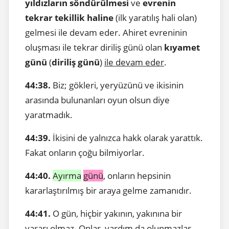
yıldızların söndürülmesi
ve
evrenin
tekrar tekillik haline
(ilk yaratılış hali olan)
gelmesi ile devam eder. Ahiret evreninin
oluşması ile tekrar diriliş günü olan
kıyamet
günü
(
diriliş günü
)
ile devam eder
.
44:38.
Biz; gökleri, yeryüzünü ve ikisinin
arasında bulunanları oyun olsun diye
yaratmadık.
44:39.
İkisini de yalnızca hakk olarak yarattık.
Fakat onların çoğu bilmiyorlar.
44:40.
Ayırma
günü
, onların hepsinin
kararlaştırılmış bir araya gelme zamanıdır.
44:41.
O gün, hiçbir yakının, yakınına bir
yararı olmaz. Onlar, yardım da olunmazlar.