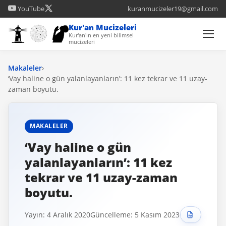
YouTube
kuranmucizeler19@gmail.com
Kur'an Mucizeleri
Kur'an'ın en yeni bilimsel
mucizeleri
Makaleler
›
‘Vay haline o gün yalanlayanların’: 11 kez tekrar ve 11 uzay-
zaman boyutu.
MAKALELER
‘Vay haline o gün
yalanlayanların’: 11 kez
tekrar ve 11 uzay-zaman
boyutu.
Yayın: 4 Aralık 2020
Güncelleme: 5 Kasım 2023