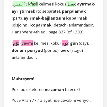
ٱلْفَصْلِ
(
)
l-fasli
kelimesi kökü (
فصل
)
ayırmak
-
ayrıştırmak
(to separate),
parçalamak
(part),
ayırmak
-
bağlantısını
koparmak
(disjoinn),
koparmak
(detach) anlamındadır.
Hans Wehr 4th ed., page 837 (of 1303)
يوم
يَوْمِ
(
)
yevmi
kelimesi kökü (
)
gün
(day),
dönem
-
periyod
(period),
evre
(stage)
anlamındadır.
Muhteşem!
Peki bu erteleme
ne zaman
bitecek?
Yüce Allah 77:13 ayetinde cevabını veriyor.