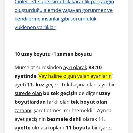
Cinler: 31 süpersimetrik karanlık parçacığın
oluşturduğu alemde yaşayan görünmez ve
kendilerine insanlar gibi sorumluluk
yüklenen varlıklar
10 uzay boyutu+1 zaman boyutu
Mürselat suresinden
ayrı olarak
83:10
ayetinde
‘
Vay haline o gün yalanlayanların
’
ayeti
11. kez
geçer.
Tek başına
olan,
ayrı bir
surede olan
bu tek geçişin
de diğer
uzay
boyutlardan
farklı olan
tek boyut olan
zamanı
işaret etmesi muhtemeldir. Ayrıca
ayet geçişinin
besmele dahil
olarak
11.
ayette
olması
toplam
11 boyuta
bir işaret