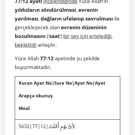
77:12 ayeti
incelendiğinde
Yüce Allah’ın
yıldızların söndürülmesi
,
evrenin
yarılması
,
dağların ufalanıp savrulması
ile
gerçekleşecek olan
evrenin düzeninin
bozulmasını
(‘
saat
’)
bir şey için ertelediği
,
beklettiği
anlaşılır.
Yüce Allah
77:12
ayetinde şu şekilde
buyurmaktadır;
Kuran Ayet No|Sure No|Ayet No|Ayet
Arapça okunuş
Meal
5632|77|12|لِأَىِّ يَوْمٍ أُجِّلَتْ