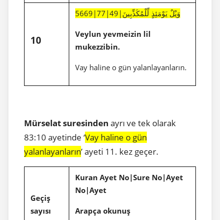
5669|77|49|وَيْلٌ يَوْمَئِذٍ لِّلْمُكَذِّبِينَ
Veylun yevmeizin lil
10
mukezzibin.
Vay haline o gün yalanlayanların.
Mürselat suresinden
ayrı ve tek olarak
83:10 ayetinde ‘
Vay haline o gün
yalanlayanların
’ ayeti 11. kez geçer.
Kuran Ayet No|Sure No|Ayet
No|Ayet
Geçiş
sayısı
Arapça okunuş