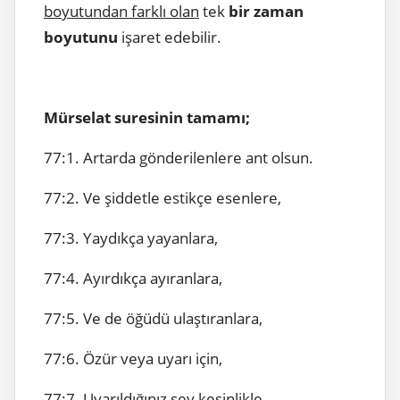
boyutundan farklı olan
tek
bir zaman
boyutunu
işaret edebilir.
Mürselat suresinin tamamı;
77:1. Artarda gönderilenlere ant olsun.
77:2. Ve şiddetle estikçe esenlere,
77:3. Yaydıkça yayanlara,
77:4. Ayırdıkça ayıranlara,
77:5. Ve de öğüdü ulaştıranlara,
77:6. Özür veya uyarı için,
77:7. Uyarıldığınız şey kesinlikle