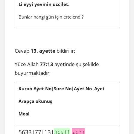
Li eyyi yevmin uccilet.
Bunlar hangi gün için ertelendi?
Cevap
13. ayette
bildirilir;
Yüce Allah
77:13
ayetinde şu şekilde
buyurmaktadır;
Kuran Ayet No|Sure No|Ayet No|Ayet
Arapça okunuş
Meal
5633|77|13|
ٱلْفَصْلِ
لِيَوْمِ