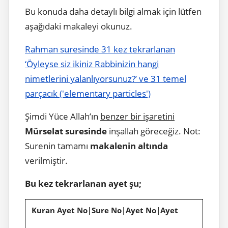
Bu konuda daha detaylı bilgi almak için lütfen
aşağıdaki makaleyi okunuz.
Rahman suresinde 31 kez tekrarlanan
‘Öyleyse siz ikiniz Rabbinizin hangi
nimetlerini yalanlıyorsunuz?’ ve 31 temel
parçacık ('elementary particles')
Şimdi Yüce Allah’ın
benzer bir işaretini
Mürselat suresinde
inşallah göreceğiz. Not:
Surenin tamamı
makalenin altında
verilmiştir.
Bu kez tekrarlanan ayet şu;
Kuran Ayet No|Sure No|Ayet No|Ayet