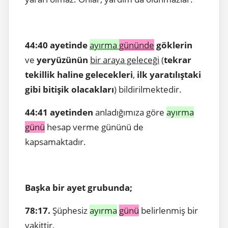
44:40 ayetinde
ayırma
gününde
göklerin
ve
yeryüzünün
bir araya geleceği
(
tekrar
tekillik haline gelecekleri
,
ilk yaratılıştaki
gibi bitişik olacakları
) bildirilmektedir.
44:41 ayetinden
anladığımıza göre
ayırma
günü
hesap verme gününü de
kapsamaktadır.
Başka bir ayet grubunda;
78:17.
Şüphesiz
ayırma
günü
belirlenmiş bir
vakittir.