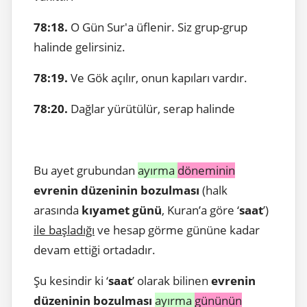
78:18.
O Gün Sur'a üflenir. Siz grup-grup
halinde gelirsiniz.
78:19.
Ve Gök açılır, onun kapıları vardır.
78:20.
Dağlar yürütülür, serap halinde
Bu ayet grubundan
ayırma
döneminin
evrenin düzeninin bozulması
(halk
arasında
kıyamet günü
, Kuran’a göre ‘
saat
’)
ile başladığı
ve hesap görme gününe kadar
devam ettiği ortadadır.
Şu kesindir ki ‘
saat
’ olarak bilinen
evrenin
düzeninin bozulması
ayırma
gününün