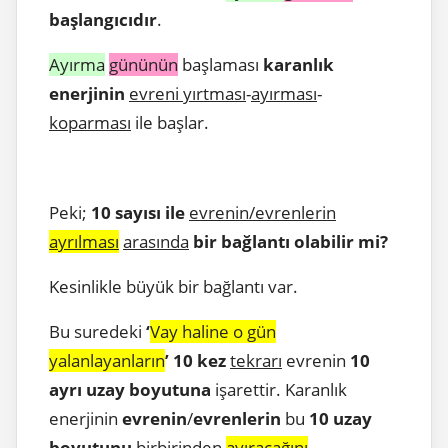
başlangıcıdır
.
Ayırma
gününün
başlaması
karanlık
enerjinin
evreni yırtması
-
ayırması
-
koparması
ile başlar.
Peki;
10 sayısı ile
evrenin/evrenlerin
ayrılması
arasında
bir bağlantı olabilir mi?
Kesinlikle büyük bir bağlantı var.
Bu suredeki
‘
Vay haline o gün
yalanlayanların
’ 10 kez
tekrarı
evrenin
10
ayrı uzay boyutuna
işarettir. Karanlık
enerjinin
evrenin
/
evrenlerin
bu
10 uzay
boyutunu
birbirinden
ayıracağını
,