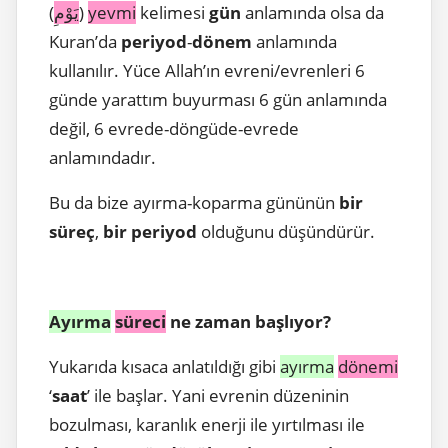
(
يَوْمِ
)
yevmi
kelimesi
gün
anlamında olsa da
Kuran’da
periyod
-
dönem
anlamında
kullanılır. Yüce Allah’ın evreni/evrenleri 6
günde yarattım buyurması 6 gün anlamında
değil, 6 evrede-döngüde-evrede
anlamındadır.
Bu da bize ayırma-koparma gününün
bir
süreç
,
bir periyod
olduğunu düşündürür.
Ayırma
süreci
ne zaman başlıyor?
Yukarıda kısaca anlatıldığı gibi
ayırma
dönemi
‘
saat
’ ile başlar. Yani evrenin düzeninin
bozulması, karanlık enerji ile yırtılması ile