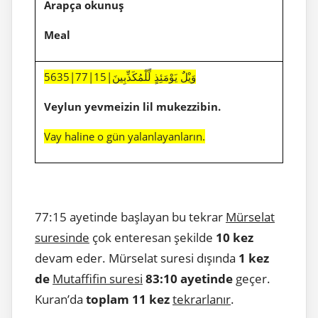
Arapça okunuş
Meal
5635|77|15|وَيْلٌ يَوْمَئِذٍ لِّلْمُكَذِّبِينَ
Veylun yevmeizin lil mukezzibin.
Vay haline o gün yalanlayanların.
77:15 ayetinde başlayan bu tekrar
Mürselat
suresinde
çok enteresan şekilde
10 kez
devam eder. Mürselat suresi dışında
1 kez
de
Mutaffifin suresi
83:10 ayetinde
geçer.
Kuran’da
toplam 11 kez
tekrarlanır
.