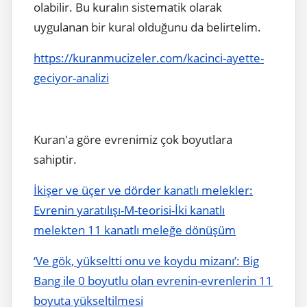
olabilir. Bu kuralın sistematik olarak
uygulanan bir kural olduğunu da belirtelim.
https://kuranmucizeler.com/kacinci-ayette-
geciyor-analizi
Kuran'a göre evrenimiz çok boyutlara
sahiptir.
İkişer ve üçer ve dörder kanatlı melekler:
Evrenin yaratılışı-M-teorisi-İki kanatlı
melekten 11 kanatlı meleğe dönüşüm
‘Ve gök, yükseltti onu ve koydu mizanı’: Big
Bang ile 0 boyutlu olan evrenin-evrenlerin 11
boyuta yükseltilmesi