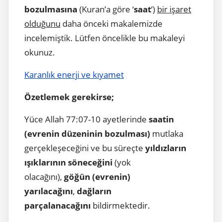
bozulmasına
(Kuran’a göre ‘
saat
’)
bir işaret
olduğunu
daha önceki makalemizde
incelemiştik. Lütfen öncelikle bu makaleyi
okunuz.
Karanlık enerji ve kıyamet
Özetlemek gerekirse;
Yüce Allah 77:07-10 ayetlerinde
saatin
(evrenin düzeninin bozulması)
mutlaka
gerçekleşeceğini ve bu süreçte
yıldızların
ışıklarının söneceğini
(yok
olacağını),
göğün (evrenin)
yarılacağını
,
dağların
parçalanacağını
bildirmektedir.