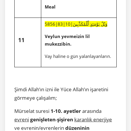
Meal
5856|83|10|وَيْلٌ يَوْمَئِذٍ لِّلْمُكَذِّبِينَ
Veylun yevmeizin lil
11
mukezzibin.
Vay haline o gün yalanlayanların.
Şimdi Allah’ın izni ile Yüce Allah’ın işaretini
görmeye çalışalım;
Mürselat suresi
1-10. ayetler
arasında
evreni
genişleten
-
şişiren
karanlık enerjiye
ve evrenin/evrenlerin
düzeninin