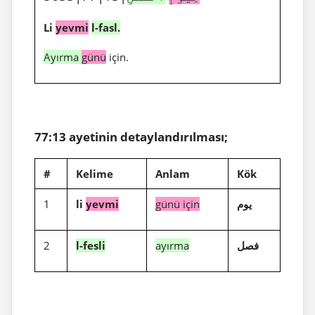
Li
yevmi
l-fasl.
Ayırma
günü
için.
77:13 ayetinin detaylandırılması;
#
Kelime
Anlam
Kök
1
li
yevmi
günü için
يوم
2
l-fesli
ayırma
فصل