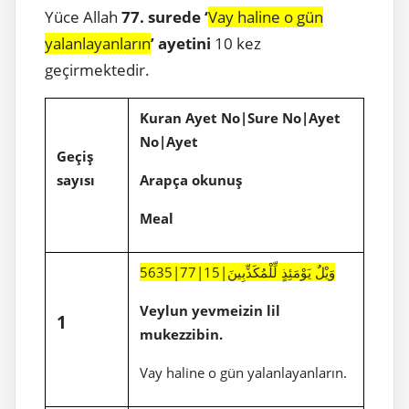
Yüce Allah
77. surede ‘
Vay haline o gün
yalanlayanların
’ ayetini
10 kez
geçirmektedir.
Kuran Ayet No|Sure No|Ayet
No|Ayet
Geçiş
sayısı
Arapça okunuş
Meal
5635|77|15|وَيْلٌ يَوْمَئِذٍ لِّلْمُكَذِّبِينَ
Veylun yevmeizin lil
1
mukezzibin.
Vay haline o gün yalanlayanların.