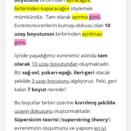
birbirinden koparacağını
söylemek
mümkündür. Tam olarak
ayırma
günü
.
Evrenin/evrenlerin kumaşı-dokusu olan
10
uzay boyutunun
birbirinden
ayrılması
günü
.
İçinde yaşadığımız evrenimiz aslında
tam
olarak
10 uzay boyutundan
oluşmaktadır.
Biz
sağ-sol
,
yukarı-aşağı
,
ileri-geri
olacak
şekilde
3 uzay boyutunu
algılıyoruz. Peki, geri
kalan
7 boyut
nerede?
Bu boyutlar birbiri üzerine
kıvrılmış şekilde
uzayın dokusunu
oluşturmaktadır.
Süpersicim teorisi
(‘
superstring theory
’)
evrenimizin oluşumunu ve yapısını
en iyi