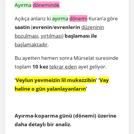
Ayırma
döneminde
.
Açıkça anlarız ki
ayırma
dönemi
Kuran’a göre
saatin
(
evrenin
/
evrenlerin
düzeninin
bozulması
,
yırtılması
)
başlaması ile
başlamaktadır
.
Bu ayetten hemen sonra Mürselat suresinde
toplam
10 kez
tekrar eden
ayet geliyor.
‘
Veylun yevmeizin lil mukezzibin
’ ‘
Vay
haline o gün yalanlayanların
’
Ayırma-koparma günü (dönemi) üzerine
daha detaylı bir analiz.