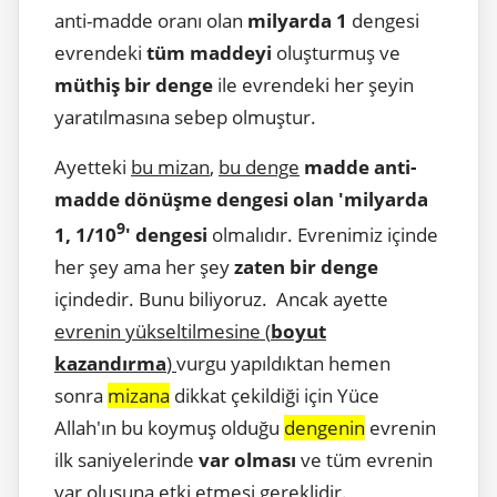
anti-madde oranı olan
milyarda 1
dengesi
evrendeki
tüm maddeyi
oluşturmuş ve
müthiş bir denge
ile evrendeki her şeyin
yaratılmasına sebep olmuştur.
Ayetteki
bu mizan
,
bu denge
madde anti-
madde dönüşme dengesi olan 'milyarda
9
1,
1/10
' dengesi
olmalıdır. Evrenimiz içinde
her şey ama her şey
zaten bir denge
içindedir. Bunu biliyoruz. Ancak ayette
evrenin yükseltilmesine (
boyut
kazandırma
)
vurgu yapıldıktan hemen
sonra
mizana
dikkat çekildiği için Yüce
Allah'ın bu koymuş olduğu
dengenin
evrenin
ilk saniyelerinde
var olması
ve tüm evrenin
var oluşuna etki etmesi gereklidir.