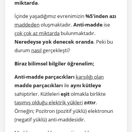
miktarda
.
İçinde yaşadığımız evrenimizin
%5’inden azı
maddeden
oluşmaktadır.
Anti-madde
ise
çok çok az miktarda
bulunmaktadır.
Neredeyse yok denecek oranda
. Peki bu
durum
nasıl
gerçekleşti?
Biraz bilimsel bilgiler öğrenelim;
Anti-madde parçacıkları
karşılığı olan
madde parçacıkları
ile
aynı kütleye
sahiptirler. Kütleleri
eşit
olmakla birlikte
taşımış olduğu elektrik yükleri
zıttır
.
Örneğin; Pozitron (pozitif yüklü) elektronun
(negatif yüklü) anti-maddesidir.