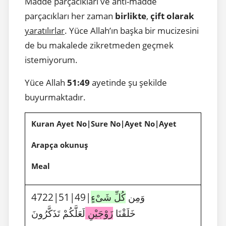
Madde parçacıkları ve anti-madde
parçacıkları her zaman
birlikte
,
çift olarak
yaratılırlar
. Yüce Allah’ın başka bir mucizesini
de bu makalede zikretmeden geçmek
istemiyorum.
Yüce Allah
51:49
ayetinde şu şekilde
buyurmaktadır.
Kuran Ayet No|Sure No|Ayet No|Ayet
Arapça okunuş
Meal
4722|51|49|وَمِن
كُلِّ شَىْءٍ
خَلَقْنَا
زَوْجَيْنِ
لَعَلَّكُمْ تَذَكَّرُونَ