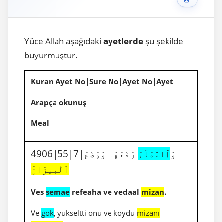
Yüce Allah aşağıdaki
ayetlerde
şu şekilde
buyurmuştur.
Kuran Ayet No|Sure No|Ayet No|Ayet
Arapça okunuş
Meal
4906|55|7|وَ
ٱلسَّمَآءَ
رَفَعَهَا وَوَضَعَ
ٱلْمِيزَانَ
Ves
semae
refeaha ve vedaal
mizan
.
Ve
gök
, yükseltti onu ve koydu
mizanı