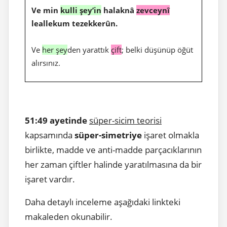
Ve min
kulli şey’in
halaknâ
zevceynî
leallekum tezekkerûn.
Ve
her şey
den yarattık
çift
; belki düşünüp öğüt
alırsınız.
51:49 ayetinde
süper-sicim teorisi
kapsamında
süper-simetriye
işaret olmakla
birlikte, madde ve anti-madde parçacıklarının
her zaman çiftler halinde yaratılmasına da bir
işaret vardır.
Daha detaylı inceleme aşağıdaki linkteki
makaleden okunabilir.