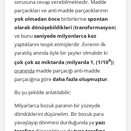
sorusuna cevap verebilmektedir. Madde
parçacıkları ve anti-madde parçacıklarının
yok olmadan önce
birbirlerine
spontan
olarak dönüşebildikleri
(
transformasyon
)
ve bunu
saniyede milyonlarca kez
yaptıklarını tespit etmişlerdir. Evrenin ilk
yaratılış anında öyle bir şeyler olmalıdır ki
9
çok çok az miktarda
(
milyarda 1,
(1/10
)
)
oranında
madde parçacığı anti-madde
parçacığına göre
daha fazla oluşmuştur
.
Bu şu şekilde anlatılabilir;
Milyarlarca bozuk paranın bir yüzeyde
döndüklerini düşünelim. Bir bozuk para
yavaşlayıp dönmesi durduğunda ya
yazı
tarafına
düşecektir ya da
tura tarafına
.