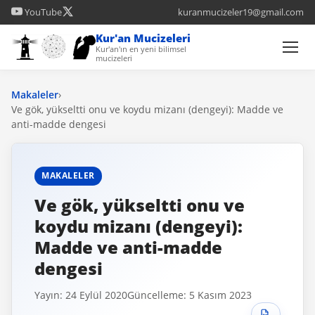
YouTube
kuranmucizeler19@gmail.com
Kur'an Mucizeleri
Kur'an'ın en yeni bilimsel
mucizeleri
Makaleler
›
Ve gök, yükseltti onu ve koydu mizanı (dengeyi): Madde ve
anti-madde dengesi
MAKALELER
Ve gök, yükseltti onu ve
koydu mizanı (dengeyi):
Madde ve anti-madde
dengesi
Yayın: 24 Eylül 2020
Güncelleme: 5 Kasım 2023