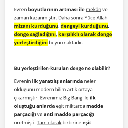
Evren
boyutlarının artması ile
mekân
ve
zaman
kazanmıştır. Daha sonra Yüce Allah
mizanı kurduğunu
,
dengeyi kurduğunu
,
denge sağladığını
,
karşılıklı olarak denge
yerleştirdiğini
buyurmaktadır.
Bu yerleştirilen-kurulan denge ne olabilir?
Evrenin
ilk yaratılış anlarında
neler
olduğunu modern bilim artık ortaya
çıkarmıştır. Evrenimiz Big Bang ile
ilk
oluştuğu anlarda
eşit miktarda
madde
parçacığı
ve
anti madde parçacığı
üretmişti.
Tam olarak
birbirine
eşit