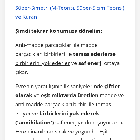
Süper-Simetri (M-Teorisi, Süper-Sicim Teorisi)
ve Kuran
Şimdi tekrar konumuza dönelim;
Anti-madde parçacıkları ile madde
parçacıkları birbirleri ile
temas ederlerse
birbirlerini yok ederler
ve
saf enerji
ortaya
çıkar.
Evrenin yaratılışının ilk saniyelerinde
çiftler
olarak
ve
eşit miktarda üretilen
madde ve
anti-madde parçacıkları birbiri ile temas
ediyor ve
birbirlerini yok ederek
('annihilation')
saf enerjiye
dönüşüyorlardı.
Evren inanılmaz sıcak ve yoğundu. Eşit