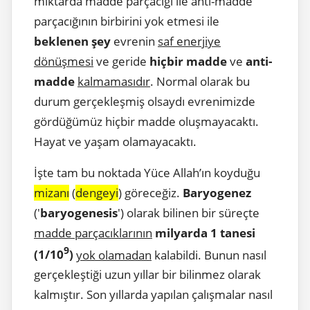
miktarda madde parçacığı ile anti-madde
parçacığının birbirini yok etmesi ile
beklenen şey
evrenin
saf enerjiye
dönüşmesi
ve geride
hiçbir madde
ve
anti-
madde
kalmamasıdır
. Normal olarak bu
durum gerçekleşmiş olsaydı evrenimizde
gördüğümüz hiçbir madde oluşmayacaktı.
Hayat ve yaşam olamayacaktı.
İşte tam bu noktada Yüce Allah’ın koyduğu
mizanı
(
dengeyi
) göreceğiz.
Baryogenez
('
baryogenesis
') olarak bilinen bir süreçte
madde parçacıklarının
milyarda 1 tanesi
9
(1/10
)
yok olamadan
kalabildi. Bunun nasıl
gerçekleştiği uzun yıllar bir bilinmez olarak
kalmıştır. Son yıllarda yapılan çalışmalar nasıl