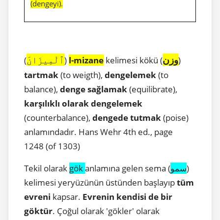
(dengeyi).
وزن
ٱلْمِيزَانَ
(
)
l-mizane
kelimesi kökü (
)
tartmak
(to weigth),
dengelemek
(to
balance),
denge sağlamak
(equilibrate),
karşılıklı olarak dengelemek
(counterbalance),
dengede tutmak
(poise)
anlamındadır. Hans Wehr 4th ed., page
1248 (of 1303)
Tekil olarak
gök
anlamına gelen sema (
سمو
)
kelimesi yeryüzünün üstünden başlayıp
tüm
evreni
kapsar.
Evrenin kendisi de bir
göktür
. Çoğul olarak 'gökler' olarak