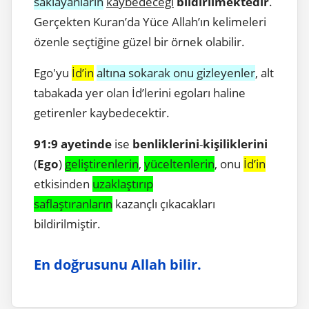
saklayanların
kaybedeceği
bildirilmektedir
.
Gerçekten Kuran’da Yüce Allah’ın kelimeleri
özenle seçtiğine güzel bir örnek olabilir.
Ego'yu
İd’in
altına sokarak onu gizleyenler
, alt
tabakada yer olan İd’lerini egoları haline
getirenler kaybedecektir.
91:9 ayetinde
ise
benliklerini
-
kişiliklerini
(
Ego
)
geliştirenlerin
,
yüceltenlerin
, onu
İd’in
etkisinden
uzaklaştırıp
saflaştıranların
kazançlı çıkacakları
bildirilmiştir.
En doğrusunu Allah bilir.