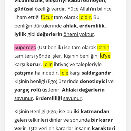
vicdansızlık
,
eleştiriyi kabul etmeyen
,
güdüsel
özelliği vardır. Yüce Allah’ın bilince
ilham ettiği
fücur
tam olarak
İd’dir.
Bu
benliğin dürtülerinde
ahlak
,
erdemlilik
,
iyilik
gibi
değerlerin
önemi yoktur
.
Süperego
(Üst benlik) ise tam olarak
İd’nin
tam tersi yönde
işler. Kişinin benliğini
İd’ye
karşı
korur
.
İd’in
ihtiyaç ve talepleriyle
çatışma
halindedir
.
İd’e
karşı
saldırgandır
.
Kişinin benliği (Ego) üzerinde
denetleyici
ve
yargıç rolü
üstlenir.
Ahlaki değerlerin
savunur
.
Erdemliliği
savunur
.
Kişinin Benliği (Ego) ise bu
iki katmandan
gelen telkinleri
dinler ve sonunda
bir karar
verir
. İşte verilen kararlar insanın
karakteri