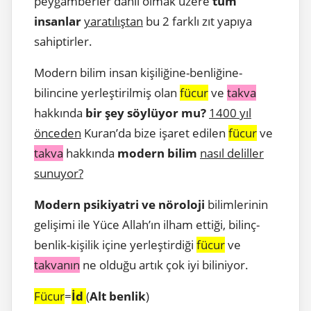
peygamberler dahil olmak üzere
tüm
insanlar
yaratılıştan
bu 2 farklı zıt yapıya
sahiptirler.
Modern bilim insan kişiliğine-benliğine-
bilincine yerleştirilmiş olan
fücur
ve
takva
hakkında
bir şey söylüyor mu?
1400 yıl
önceden
Kuran’da bize işaret edilen
fücur
ve
takva
hakkında
modern bilim
nasıl deliller
sunuyor?
Modern psikiyatri ve nöroloji
bilimlerinin
gelişimi ile Yüce Allah’ın ilham ettiği, bilinç-
benlik-kişilik içine yerleştirdiği
fücur
ve
takvanın
ne olduğu artık çok iyi biliniyor.
Fücur
=
İd
(
Alt benlik
)