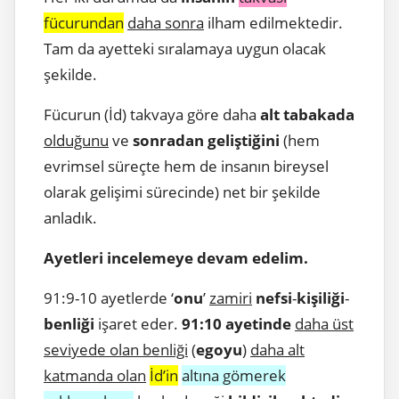
fücurundan
daha sonra
ilham edilmektedir.
Tam da ayetteki sıralamaya uygun olacak
şekilde.
Fücurun (İd) takvaya göre daha
alt tabakada
olduğunu
ve
sonradan geliştiğini
(hem
evrimsel süreçte hem de insanın bireysel
olarak gelişimi sürecinde) net bir şekilde
anladık.
Ayetleri incelemeye devam edelim.
91:9-10 ayetlerde ‘
onu
’
zamiri
nefsi
-
kişiliği
-
benliği
işaret eder.
91:10 ayetinde
daha üst
seviyede olan benliği
(
egoyu
)
daha alt
katmanda olan
İd’in
altına gömerek