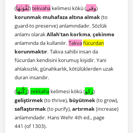
وقي
تَقْوَىٰهَا
(
)
tekvaha
kelimesi kökü (
)
korunmak
-
muhafaza altına almak
(to
guard-to preserve) anlamındadır. Sözlük
anlamı olarak
Allah’tan korkma
,
çekinme
anlamında da kullanılır.
Takva
fücurdan
korunmaktır
. Takva sahibi insan da
fücurdan kendisini korumuş kişidir. Yani
ahlaksızlık, günahkarlık, kötülüklerden uzak
duran insandır.
زكو
زَكَّىٰهَا
(
)
zekkaha
kelimesi kökü (
)
geliştirmek
(to thrive),
büyütmek
(to grow),
saflaştırmak
(to purify),
artırmak
(increase)
anlamındadır. Hans Wehr 4th ed., page
441 (of 1303).