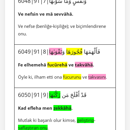
6048|91|7|وَنَفْسٍ وَمَا سَوَّىٰهَا
Ve nefsin ve mâ sevvâhâ.
Ve nefse (benliğe-kişiliğe); ve biçimlendirene
onu.
6049|91|8|فَأَلْهَمَهَا
فُجُورَهَا
وَ
تَقْوَىٰهَا
Fe elhemehâ
fucûrehâ
ve
takvâhâ
.
Öyle ki, ilham etti ona
fücurunu
ve
takvasını
.
6050|91|9|قَدْ أَفْلَحَ مَن
زَكَّىٰهَا
Kad efleha men
zekkâhâ
.
Mutlak ki başarılı olur kimse,
geliştirip
-
saflaştıran onu
.