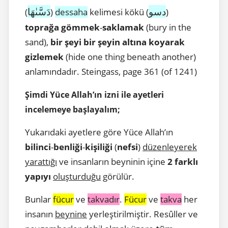
دسو
دَسَّىٰهَا
(
)
dessaha
kelimesi kökü (
)
toprağa gömmek
-
saklamak
(bury in the
sand),
bir şeyi bir şeyin altına koyarak
gizlemek
(hide one thing beneath another)
anlamındadır. Steingass, page 361 (of 1241)
Şimdi Yüce Allah’ın izni ile ayetleri
incelemeye başlayalım;
Yukarıdaki ayetlere göre Yüce Allah’ın
bilinci
-
benliği
-
kişiliği
(
nefsi
)
düzenleyerek
yarattığı
ve insanların beyninin içine
2 farklı
yapıyı
oluşturduğu
görülür.
Bunlar
fücur
ve
takvadır
.
Fücur
ve
takva
her
insanın
beynine
yerleştirilmiştir. Resûller ve