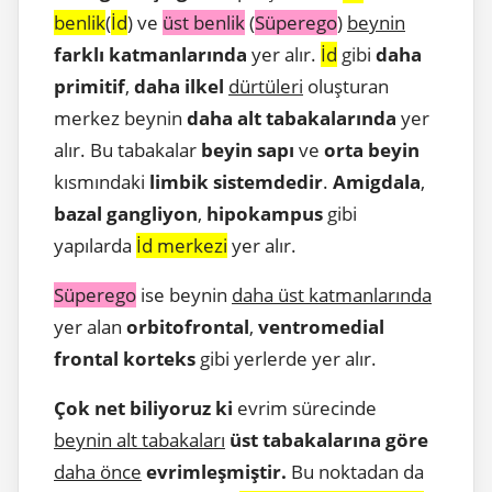
benlik
(
İd
) ve
üst benlik
(
Süperego
)
beynin
farklı katmanlarında
yer alır.
İd
gibi
daha
primitif
,
daha ilkel
dürtüleri
oluşturan
merkez beynin
daha alt tabakalarında
yer
alır. Bu tabakalar
beyin sapı
ve
orta beyin
kısmındaki
limbik sistemdedir
.
Amigdala
,
bazal gangliyon
,
hipokampus
gibi
yapılarda
İd merkezi
yer alır.
Süperego
ise beynin
daha üst katmanlarında
yer alan
orbitofrontal
,
ventromedial
frontal korteks
gibi yerlerde yer alır.
Çok net biliyoruz ki
evrim sürecinde
beynin alt tabakaları
üst tabakalarına göre
daha önce
evrimleşmiştir.
Bu noktadan da