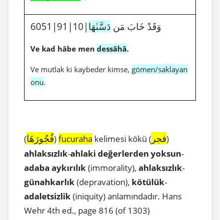
6051|91|10|وَقَدْ خَابَ مَن
دَسَّىٰهَا
Ve kad hâbe men
dessâhâ
.
Ve mutlak ki kaybeder kimse,
gömen/saklayan
onu
.
فجر
فُجُورَهَا
(
)
fucuraha
kelimesi kökü (
)
ahlaksızlık
-
ahlaki değerlerden yoksun
-
adaba aykırılık
(immorality),
ahlaksızlık
-
günahkarlık
(depravation),
kötülük
-
adaletsizlik
(iniquity) anlamındadır. Hans
Wehr 4th ed., page 816 (of 1303)