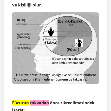
ve kişiliği olur
.
Fücurun
takvadan
önce zikredilmesindeki
işaret;