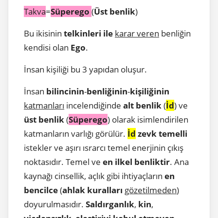
Takva
=
Süperego
(
Üst benlik
)
Bu ikisinin
telkinleri ile
karar veren
benliğin
kendisi olan
Ego
.
İnsan kişiliği bu 3 yapıdan oluşur.
İnsan
bilincinin
-
benliğinin
-
kişiliğinin
katmanları
incelendiğinde
alt benlik
(
İd
) ve
üst benlik
(
Süperego
) olarak isimlendirilen
katmanların varlığı görülür.
İd
zevk temelli
istekler ve aşırı ısrarcı temel enerjinin çıkış
noktasıdır. Temel ve
en ilkel benliktir
. Ana
kaynağı cinsellik, açlık gibi ihtiyaçların
en
bencilce
(
ahlak kuralları
gözetilmeden
)
doyurulmasıdır.
Saldırganlık
,
kin
,