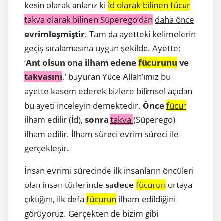
kesin olarak anlarız ki
İd olarak bilinen fücur
takva olarak bilinen Süperego’dan
daha önce
evrimleşmiştir
. Tam da ayetteki kelimelerin
geçiş sıralamasına uygun şekilde. Ayette;
‘
Ant olsun ona ilham edene
fücurunu
ve
takvasını
.’ buyuran Yüce Allah’ımız bu
ayette kasem ederek bizlere bilimsel açıdan
bu ayeti inceleyin demektedir.
Önce
fücur
ilham edilir (İd),
sonra
takva
(Süperego)
ilham edilir. İlham süreci evrim süreci ile
gerçekleşir.
İnsan evrimi sürecinde ilk insanların öncüleri
olan insan türlerinde
sadece
fücurun
ortaya
çıktığını,
ilk defa
fücurun
ilham edildiğini
görüyoruz. Gerçekten de bizim gibi