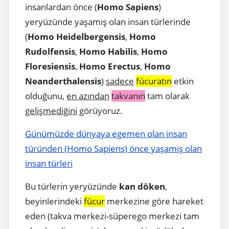
insanlardan önce (
Homo Sapiens
)
yeryüzünde yaşamış olan insan türlerinde
(
Homo Heidelbergensis
,
Homo
Rudolfensis
,
Homo Habilis
,
Homo
Floresiensis
,
Homo Erectus
,
Homo
Neanderthalensis
)
sadece
fücuratın
etkin
olduğunu,
en azından
takvanın
tam olarak
gelişmediğini
görüyoruz.
Günümüzde dünyaya egemen olan insan
türünden (Homo Sapiens) önce yaşamış olan
insan türleri
Bu türlerin yeryüzünde
kan döken
,
beyinlerindeki
fücur
merkezine göre hareket
eden (takva merkezi-süperego merkezi tam