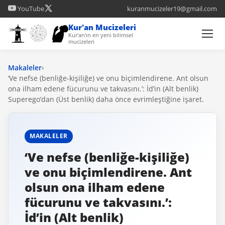
YouTube
kuranmucizeler19@gmail.com
Kur'an Mucizeleri
Kur'an'ın en yeni bilimsel
mucizeleri
Makaleler
›
‘Ve nefse (benliğe-kişiliğe) ve onu biçimlendirene. Ant olsun
ona ilham edene fücurunu ve takvasını.’: İd’in (Alt benlik)
Superego’dan (Üst benlik) daha önce evrimleştiğine işaret.
MAKALELER
‘Ve nefse (benliğe-kişiliğe)
ve onu biçimlendirene. Ant
olsun ona ilham edene
fücurunu ve takvasını.’:
İd’in (Alt benlik)