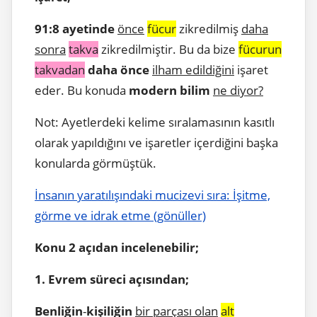
91:8 ayetinde
önce
fücur
zikredilmiş
daha
sonra
takva
zikredilmiştir. Bu da bize
fücurun
takvadan
daha önce
ilham edildiğini
işaret
eder. Bu konuda
modern bilim
ne diyor?
Not: Ayetlerdeki kelime sıralamasının kasıtlı
olarak yapıldığını ve işaretler içerdiğini başka
konularda görmüştük.
İnsanın yaratılışındaki mucizevi sıra: İşitme,
görme ve idrak etme (gönüller)
Konu 2 açıdan incelenebilir;
1. Evrem süreci açısından;
Benliğin
-
kişiliğin
bir parçası olan
alt