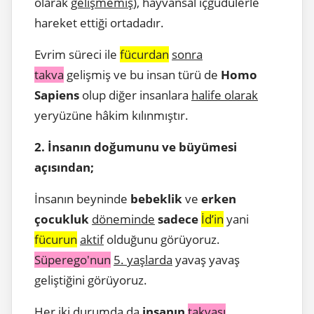
olarak
gelişmemiş
), hayvansal içgüdülerle
hareket ettiği ortadadır.
Evrim süreci ile
fücurdan
sonra
takva
gelişmiş ve bu insan türü de
Homo
Sapiens
olup diğer insanlara
halife olarak
yeryüzüne hâkim kılınmıştır.
2. İnsanın doğumunu ve büyümesi
açısından;
İnsanın beyninde
bebeklik
ve
erken
çocukluk
döneminde
sadece
İd’in
yani
fücurun
aktif
olduğunu görüyoruz.
Süperego'nun
5. yaşlarda
yavaş yavaş
geliştiğini görüyoruz.
Her iki durumda da
insanın
takvası