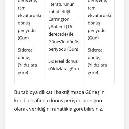
derecede,
derecede,
literatürünün
tam
tam
kabul ettiği
ekvatordaki
ekvatordaki
Carrington
dönüş
dönüş
yöntemi (16.
periyodu
periyodu
derecede) ile
(Gün)
(Gün)
Güneş’in dönüş
periyodu (Gün)
Sidereal
Sidereal
dönüş
dönüş
Sidereal dönüş
(Yıldızlara
(Yıldızlara
(Yıldızlara göre)
göre)
göre)
Bu tabloya dikkatli baktığımızda Güneş’in
kendi etrafında dönüş periyodlarını gün
olarak verildiğini rahatlıkla görebilirsiniz.