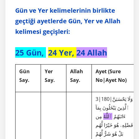
Gün ve Yer kelimelerinin birlikte
geçtiği ayetlerde Gün, Yer ve Allah
kelimesi geçişleri:
25 Gün,
24 Yer,
24 Allah
Gün
Yer
Allah
Ayet (
Sure
Say.
Say.
Say.
No
|Ayet No)
3|180|وَلَا يَحْسَبَنَّ
ٱلَّذِينَ يَبْخَلُونَ بِمَآ
ءَاتَىٰهُمُ
ٱللَّهُ
مِن
فَضْلِهِۦ هُوَ خَيْرًا لَّهُم
بَلْ هُوَ شَرٌّ لَّهُمْ