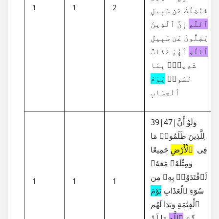
1
1
2
فَيُضِلَّكَ عَن سَبِيلِ
ٱللَّهِ
إِنَّ ٱلَّذِينَ
يَضِلُّونَ عَن سَبِيلِ
ٱللَّهِ
لَهُمْ عَذَابٌ
شَدِيدٌۢ بِمَا
نَسُوا۟
يَوْمَ
ٱلْحِسَابِ
39|47|وَلَوْ أَنَّ
لِلَّذِينَ ظَلَمُوا۟ مَا
فِى
ٱلْأَرْضِ
جَمِيعًا
وَمِثْلَهُۥ مَعَهُۥ
لَٱفْتَدَوْا۟ بِهِۦ مِن
1
1
1
سُوٓءِ ٱلْعَذَابِ
يَوْمَ
ٱلْقِيَٰمَةِ وَبَدَا لَهُم
مِّنَ
ٱللَّهِ
مَا لَمْ