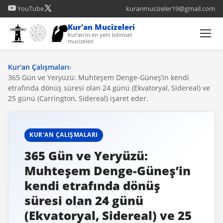
YouTube
kuranmucizeler19@gmail.com
Kur'an Mucizeleri
Kur'an'ın en yeni bilimsel
mucizeleri
Kur'an Çalışmaları
›
365 Gün ve Yeryüzü: Muhteşem Denge-Güneş’in kendi
etrafında dönüş süresi olan 24 günü (Ekvatoryal, Sidereal) ve
25 günü (Carrington, Sidereal) işaret eder.
KUR'AN ÇALIŞMALARI
365 Gün ve Yeryüzü:
Muhteşem Denge-Güneş’in
kendi etrafında dönüş
süresi olan 24 günü
(Ekvatoryal, Sidereal) ve 25