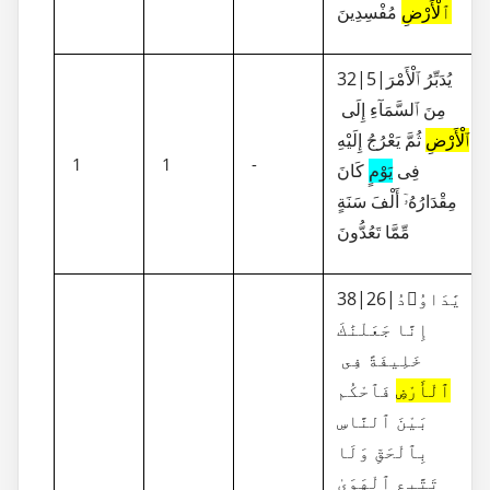
ٱلْأَرْضِ
مُفْسِدِينَ
32|5|يُدَبِّرُ ٱلْأَمْرَ
مِنَ ٱلسَّمَآءِ إِلَى
ٱلْأَرْضِ
ثُمَّ يَعْرُجُ إِلَيْهِ
1
1
-
فِى
يَوْمٍ
كَانَ
مِقْدَارُهُۥٓ أَلْفَ سَنَةٍ
مِّمَّا تَعُدُّونَ
38|26|يَٰدَاوُۥدُ
إِنَّا جَعَلْنَٰكَ
خَلِيفَةً فِى
ٱلْأَرْضِ
فَٱحْكُم
بَيْنَ ٱلنَّاسِ
بِٱلْحَقِّ وَلَا
تَتَّبِعِ ٱلْهَوَىٰ