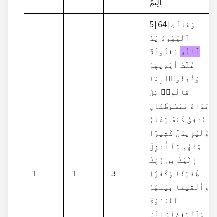
أَلِيمٌ
5|64|وَقَالَتِ
ٱلْيَهُودُ يَدُ
ٱللَّهِ
مَغْلُولَةٌ
غُلَّتْ أَيْدِيهِمْ
وَلُعِنُوا۟ بِمَا
قَالُوا۟ بَلْ
يَدَاهُ مَبْسُوطَتَانِ
يُنفِقُ كَيْفَ يَشَآءُ
وَلَيَزِيدَنَّ كَثِيرًا
مِّنْهُم مَّآ أُنزِلَ
إِلَيْكَ مِن رَّبِّكَ
1
1
3
طُغْيَٰنًا وَكُفْرًا
وَأَلْقَيْنَا بَيْنَهُمُ
ٱلْعَدَٰوَةَ
وَٱلْبَغْضَآءَ إِلَىٰ