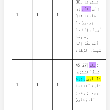
يَنصُرُنَا مِنۢ
بَأْسِ
ٱللَّهِ
إِن
1
1
1
جَآءَنَا قَالَ
فِرْعَوْنُ مَآ
أُرِيكُمْ إِلَّا مَآ
أَرَىٰ وَمَآ
أَهْدِيكُمْ إِلَّا
سَبِيلَ ٱلرَّشَادِ
45|27|وَ
لِلَّهِ
مُلْكُ ٱلسَّمَٰوَٰتِ
وَٱلْأَرْضِ
وَيَوْمَ
1
1
1
تَقُومُ ٱلسَّاعَةُ
يَوْمَئِذٍ يَخْسَرُ
ٱلْمُبْطِلُونَ