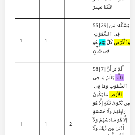
عَلَيْنَا يَسِيرٌ
55|29|يَسْـَٔلُهُۥ مَن
فِى ٱلسَّمَٰوَٰتِ
1
1
-
وَٱلْأَرْضِ
كُلَّ
يَوْمٍ
هُوَ
فِى شَأْنٍ
58|7
|
أَلَمْ تَرَ أَنَّ
ٱللَّهَ
يَعْلَمُ مَا فِى
ٱلسَّمَٰوَٰتِ وَمَا فِى
ٱلْأَرْضِ
مَا يَكُونُ
مِن نَّجْوَىٰ ثَلَٰثَةٍ إِلَّا هُوَ
رَابِعُهُمْ وَلَا خَمْسَةٍ
إِلَّا هُوَ سَادِسُهُمْ وَلَآ
1
1
2
أَدْنَىٰ مِن ذَٰلِكَ وَلَآ