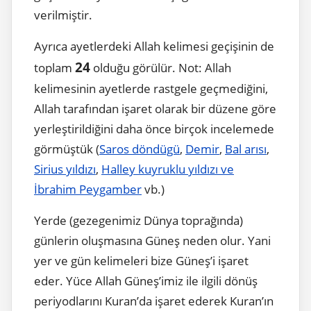
verilmiştir.
Ayrıca ayetlerdeki Allah kelimesi geçişinin de
24
toplam
olduğu görülür. Not: Allah
kelimesinin ayetlerde rastgele geçmediğini,
Allah tarafından işaret olarak bir düzene göre
yerleştirildiğini daha önce birçok incelemede
görmüştük (
Saros döndügü
,
Demir
,
Bal arısı
,
Sirius yıldızı
,
Halley kuyruklu yıldızı ve
İbrahim Peygamber
vb.)
Yerde (gezegenimiz Dünya toprağında)
günlerin oluşmasına Güneş neden olur. Yani
yer ve gün kelimeleri bize Güneş’i işaret
eder. Yüce Allah Güneş’imiz ile ilgili dönüş
periyodlarını Kuran’da işaret ederek Kuran’ın