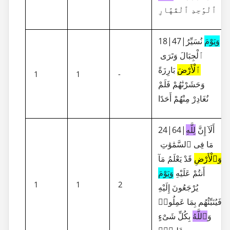
ٱلْوَٰحِدِ ٱلْقَهَّارِ
18|47|
نُسَيِّرُ
وَيَوْمَ
ٱلْجِبَالَ وَتَرَى
ٱلْأَرْضَ
بَارِزَةً
1
1
-
وَحَشَرْنَٰهُمْ فَلَمْ
نُغَادِرْ مِنْهُمْ أَحَدًا
24|64|أَلَآ إِنَّ
لِلَّهِ
مَا فِى ٱلسَّمَٰوَٰتِ
وَٱلْأَرْضِ
قَدْ يَعْلَمُ مَآ
أَنتُمْ عَلَيْهِ
وَيَوْمَ
1
1
2
يُرْجَعُونَ إِلَيْهِ
فَيُنَبِّئُهُم بِمَا عَمِلُوا۟
وَ
ٱللَّهُ
بِكُلِّ شَىْءٍ