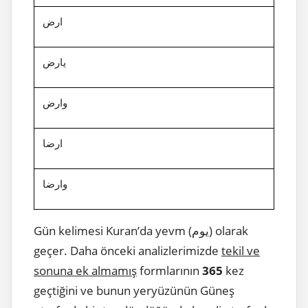
ارض
يارض
وارض
ارضا
وارضا
Gün kelimesi Kuran’da yevm (يوم) olarak
geçer. Daha önceki analizlerimizde
tekil ve
sonuna ek almamış
formlarının
365
kez
geçtiğini ve bunun yeryüzünün Güneş