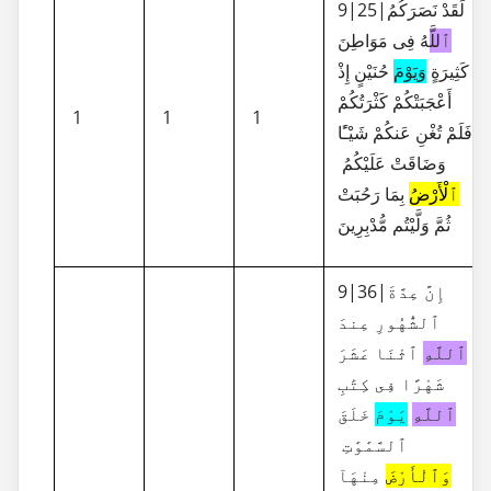
9|25|لَقَدْ نَصَرَكُمُ
ٱللَّ
هُ فِى مَوَاطِنَ
كَثِيرَةٍ
وَيَوْمَ
حُنَيْنٍ إِذْ
أَعْجَبَتْكُمْ كَثْرَتُكُمْ
1
1
1
فَلَمْ تُغْنِ عَنكُمْ شَيْـًٔا
وَضَاقَتْ عَلَيْكُمُ
ٱلْأَرْضُ
بِمَا رَحُبَتْ
ثُمَّ وَلَّيْتُم مُّدْبِرِينَ
9|36|إِنَّ عِدَّةَ
ٱلشُّهُورِ عِندَ
ٱللَّهِ
ٱثْنَا عَشَرَ
شَهْرًا فِى كِتَٰبِ
ٱللَّهِ
يَوْمَ
خَلَقَ
ٱلسَّمَٰوَٰتِ
وَٱلْأَرْضَ
مِنْهَآ