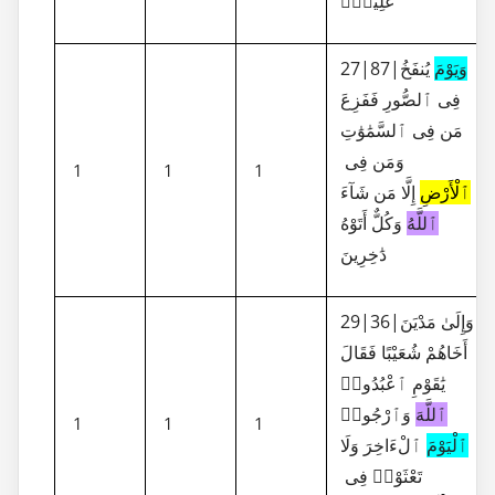
عَلِيمٌۢ
27|87|
يُنفَخُ
وَيَوْمَ
فِى ٱلصُّورِ فَفَزِعَ
مَن فِى ٱلسَّمَٰوَٰتِ
وَمَن فِى
1
1
1
ٱلْأَرْضِ
إِلَّا مَن شَآءَ
ٱللَّهُ
وَكُلٌّ أَتَوْهُ
دَٰخِرِينَ
29|36|وَإِلَىٰ مَدْيَنَ
أَخَاهُمْ شُعَيْبًا فَقَالَ
يَٰقَوْمِ ٱعْبُدُوا۟
ٱللَّهَ
وَٱرْجُوا۟
1
1
1
ٱلْيَوْمَ
ٱلْءَاخِرَ وَلَا
تَعْثَوْا۟ فِى