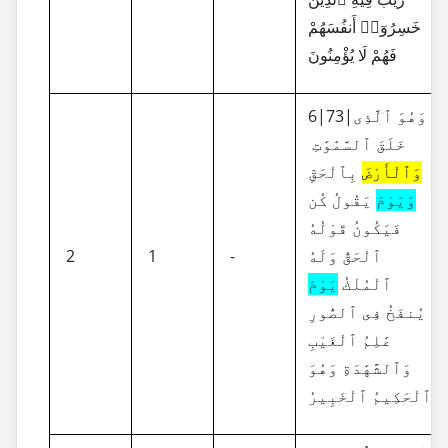
خَسِرُوٓا۟ أَنفُسَهُمْ
فَهُمْ لَا يُؤْمِنُونَ
6|73|وَهُوَ ٱلَّذِى
خَلَقَ ٱلسَّمَٰوَٰتِ
وَٱلْأَرْضَ
بِٱلْحَقِّ
وَيَوْمَ
يَقُولُ كُن
فَيَكُونُ قَوْلُهُ
2
1
-
ٱلْحَقُّ وَلَهُ
ٱلْمُلْكُ
يَوْمَ
يُنفَخُ فِى ٱلصُّورِ
عَٰلِمُ ٱلْغَيْبِ
وَٱلشَّهَٰدَةِ وَهُوَ
ٱلْحَكِيمُ ٱلْخَبِيرُ