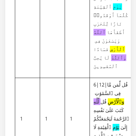
يَوْمِ
ٱلْقِيَٰمَةِ
كُلَّمَآ أَوْقَدُوا۟
نَارًا لِّلْحَرْبِ
أَطْفَأَهَا
ٱللَّهُ
وَيَسْعَوْنَ فِى
ٱلْأَرْضِ
فَسَادًا
وَٱللَّهُ
لَا يُحِبُّ
ٱلْمُفْسِدِينَ
6|12|قُل لِّمَن مَّا
فِى ٱلسَّمَٰوَٰتِ
وَٱلْأَرْضِ
قُل
لِّلَّهِ
كَتَبَ عَلَىٰ نَفْسِهِ
1
1
1
ٱلرَّحْمَةَ لَيَجْمَعَنَّكُمْ
إِلَىٰ
يَوْمِ
ٱلْقِيَٰمَةِ لَا
رَيْبَ فِيهِ ٱلَّذِينَ