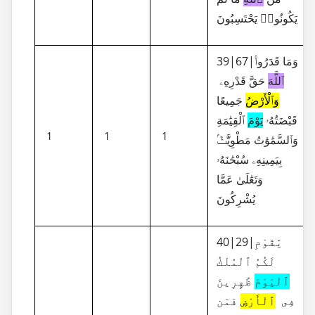
يَكُونُوا۟ يَحْتَسِبُونَ
39|67|وَمَا قَدَرُوا۟
ٱللَّهَ
حَقَّ قَدْرِهِۦ
وَٱلْأَرْضُ
جَمِيعًا
قَبْضَتُهُۥ
يَوْمَ
ٱلْقِيَٰمَةِ
1
1
1
وَٱلسَّمَٰوَٰتُ مَطْوِيَّٰتٌۢ
بِيَمِينِهِۦ سُبْحَٰنَهُۥ
وَتَعَٰلَىٰ عَمَّا
يُشْرِكُونَ
40|29|يَٰقَوْمِ
لَكُمُ ٱلْمُلْكُ
ٱلْيَوْمَ
ظَٰهِرِينَ
فِى
ٱلْأَرْضِ
فَمَن