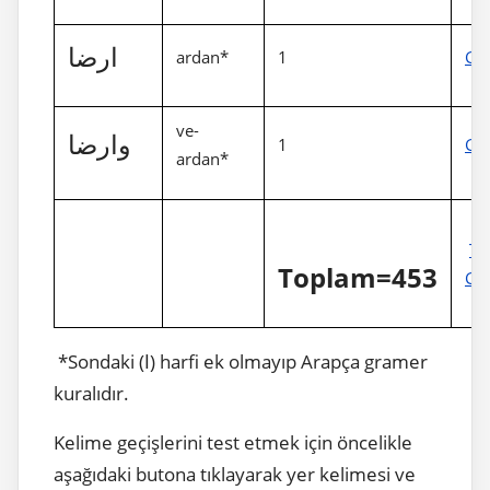
ارضا
ardan*
1
Gös
ve-
وارضا
1
Gös
ardan*
T
Toplam=453
Gös
*Sondaki (ا) harfi ek olmayıp Arapça gramer
kuralıdır.
Kelime geçişlerini test etmek için öncelikle
aşağıdaki butona tıklayarak yer kelimesi ve