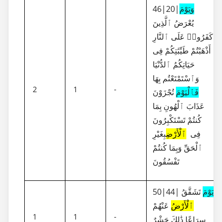
46|20|
وَيَوْمَ
يُعْرَضُ ٱلَّذِينَ
كَفَرُوا۟ عَلَى ٱلنَّارِ
أَذْهَبْتُمْ طَيِّبَٰتِكُمْ فِى
حَيَاتِكُمُ ٱلدُّنْيَا
وَٱسْتَمْتَعْتُم بِهَا
2
1
-
فَٱلْيَوْمَ
تُجْزَوْنَ
عَذَابَ ٱلْهُونِ بِمَا
كُنتُمْ تَسْتَكْبِرُونَ
فِى
ٱلْأَرْضِ
بِغَيْرِ
ٱلْحَقِّ وَبِمَا كُنتُمْ
تَفْسُقُونَ
50|44|
تَشَقَّقُ
يَوْمَ
ٱلْأَرْضُ
عَنْهُمْ
1
1
-
سِرَاعًا ذَٰلِكَ حَشْرٌ