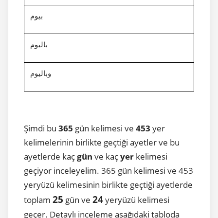
بيوم
باليوم
وباليوم
Şimdi bu
365
gün kelimesi ve
453
yer
kelimelerinin birlikte geçtiği ayetler ve bu
ayetlerde kaç
gün
ve kaç
yer
kelimesi
geçiyor inceleyelim. 365 gün kelimesi ve 453
yeryüzü kelimesinin birlikte geçtiği ayetlerde
25
24
toplam
gün ve
yeryüzü kelimesi
geçer. Detaylı inceleme aşağıdaki tabloda