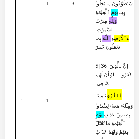
1
1
3
سَيُطَوَّقُونَ مَا بَخِلُوا۟
بِهِۦ
يَوْمَ
ٱلْقِيَٰمَةِ
وَلِلَّهِ
مِيرَٰثُ
ٱلسَّمَٰوَٰتِ
وَٱلْأَرْضِ
وَ
ٱللَّهُ
بِمَا
تَعْمَلُونَ خَبِيرٌ
5|36|إِنَّ ٱلَّذِينَ
كَفَرُوا۟ لَوْ أَنَّ لَهُم
مَّا فِى
ٱلْأَرْضِ
جَمِيعًا
1
1
-
وَمِثْلَهُۥ مَعَهُۥ لِيَفْتَدُوا۟
بِهِۦ مِنْ عَذَابِ
يَوْمِ
ٱلْقِيَٰمَةِ مَا تُقُبِّلَ
مِنْهُمْ وَلَهُمْ عَذَابٌ