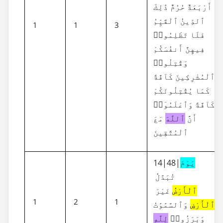
أَرْبَعَةٌ حُرُمٌ ذَٰلِكَ
ٱلدِّينُ ٱلْقَيِّمُ
1
1
3
فَلَا تَظْلِمُوا۟
فِيهِنَّ أَنفُسَكُمْ
وَقَٰتِلُوا۟
ٱلْمُشْرِكِينَ كَآفَّةً
كَمَا يُقَٰتِلُونَكُمْ
كَآفَّةً وَٱعْلَمُوٓا۟
أَنَّ
ٱللَّهَ
مَعَ
ٱلْمُتَّقِينَ
14|48|
يَوْمَ
تُبَدَّلُ
ٱلْأَرْضُ
غَيْرَ
1
2
1
ٱلْأَرْضِ
وَٱلسَّمَٰوَٰتُ
وَبَرَزُوا۟
لِلَّهِ