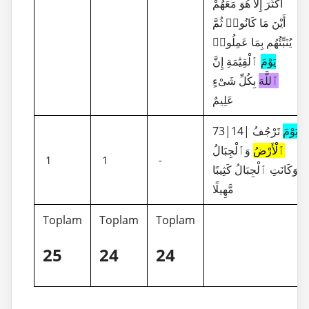
أَكْثَرَ إِلَّا هُوَ مَعَهُمْ
أَيْنَ مَا كَانُوا۟ ثُمَّ
يُنَبِّئُهُم بِمَا عَمِلُوا۟
يَوْمَ
ٱلْقِيَٰمَةِ إِنَّ
ٱللَّهَ
بِكُلِّ شَىْءٍ
عَلِيمٌ
73|14|
تَرْجُفُ
يَوْمَ
ٱلْأَرْضُ
وَٱلْجِبَالُ
1
1
-
وَكَانَتِ ٱلْجِبَالُ كَثِيبًا
مَّهِيلًا
Toplam
Toplam
Toplam
25
24
24