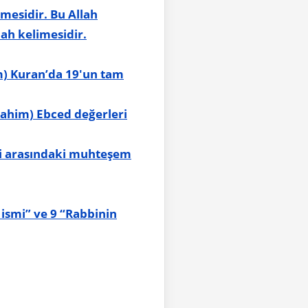
imesidir. Bu Allah
ah kelimesidir.
Rahim) Ebced değerleri
leri arasındaki muhteşem