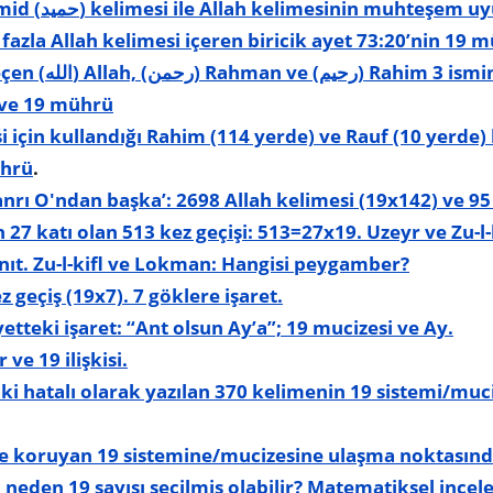
Allah’ın sıfatı olan Hamid (حميد) kelimesi ile Allah kelimesinin muhteş
n fazla Allah kelimesi içeren biricik ayet 73:20’nin 19 
ünüde içeren 3 ayet
 ve 19 mührü
i için kullandığı Rahim (114 yerde) ve Rauf (10 yerde) 
ührü
.
tanrı O'ndan başka’: 2698 Allah kelimesi (19x142) ve 95 
27 katı olan 513 kez geçişi: 513=27x19. Uzeyr ve Zu-
ıt. Zu-l-kifl ve Lokman: Hangisi peygamber?
z geçiş (19x7). 7 göklere işaret.
etteki işaret: “Ant olsun Ay’a”; 19 mucizesi ve Ay.
ve 19 ilişkisi.
i hatalı olarak yazılan 370 kelimenin 19 sistemi/muci
de koruyan 19 sistemine/mucizesine ulaşma noktasın
 neden 19 sayısı seçilmiş olabilir? Matematiksel incel