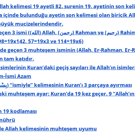
lah kelimesi 19 ayetli 82. surenin 19. ayetinin son kel
 içinde bulunduğu ayetin son kelimesi olan biricik All
büyük mucizelerindendir.
 ve (رحيم) Rahim) Kuran’da 19'un tam
698=19x142, 57=19x3 ve 114=19x6)
ede geçen 3 muhteşem isminin (Allah, Er-Rahman, Er-
n tam katıdır.
simlerinin Kuran’daki geçiş sayıları ile Allah’ın isim
zim-İsmi Azam
Besmele'deki (bsm) (بِسْمِ) “ismiyle” kelimesinin Kuran’ı 3 parçaya ayırması
m 19 kodlaması
 mührü
elimesi ile Allah kelimesinin muhteşem uyumu