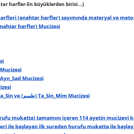
r harfler-En büyüklerden birisi...)
rfleri (anahtar harfler) sayımında materyal ve metot
ahtar harfler) Mucizesi
si
af Mucizesi
_Ye_Ayn_Sad Mucizesi
izesi
(طه) Ta_He, (طس) Ta_Sin ve (طسم) Ta_Sin_Mim Mucizesi
urufu mukatta) tamamını içeren 114 ayetin mucizevi 
ri ile başlayan ilk sureden hurufu mukatta ile başla