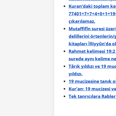
Kuran’daki toplam keli
77401=7+7+4+0+1=19=
çıkarılamaz.
Mutaffifîn suresi üzer
delillerini örtenlerin/
kitapları İlliyyûn’da o
Rahmet kelimesi 19:2 ayetinde (رحمت) olarak; 19:21 ayetinde (حمه
surede aynı kelime ne
Târık yıldızı ve 19 mu
yıldızı.
19 mucizesine tanık 
Kur’an; 19 mucizesi v
Tek tanrıcılara Rable