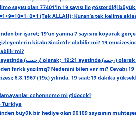
me sayısı olan 77401’in 19 sayısı ile gösterdiği büyük 
1+9=10=1+0=1 (Tek ALLAH); Kuran’a tek kelime ekle
inden bir işaret; 19’un yanına 7 sayısını koyarak gerç
gizleyenlerin kitabı Siccîn’de olabilir mi? 19 mucizesin
labilir mi?
ر) olarak farklı yazılmış. Aynı
den farklı yazılmış? Nedenini bilen var mı? Cevabı 19 
cizesi; 6.8.1967 (19x) yılında, 19 saat:19 dakika yüksek
olamayanlar cehenneme mi gidecek?
e Türkiye
rinden büyük bir hediye olan 90109 sayısının muhteşem