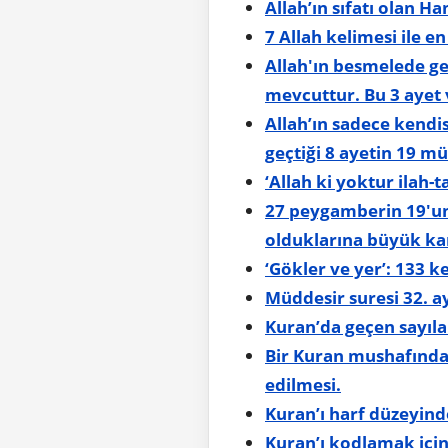
7 Allah kelimesi ile e
Allah'ın besmelede geçen (الله) Allah, (رحمن) Rahman ve (رحيم) Rahim 3 isminin 3’
mevcuttur. Bu 3 ayet
Allah’ın sadece kendis
geçtiği 8 ayetin 19 m
‘Allah ki yoktur ilah-
27 peygamberin 19'un 
olduklarına büyük kan
‘Gökler ve yer’: 133 ke
Müddesir suresi 32. ay
Kuran’da geçen sayılar 
Bir Kuran mushafındak
edilmesi.
Kuran’ı harf düzeyin
Kuran’ı kodlamak için