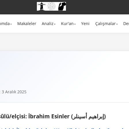
kımda
Makaleler
Analiz
Kur'an
Yeni
Çalışmalar
De
 3 Aralık 2025
Dumanın ve sâatin resûlü/elçisi: İbrahim Esinler (إبراهيم أسينلر)