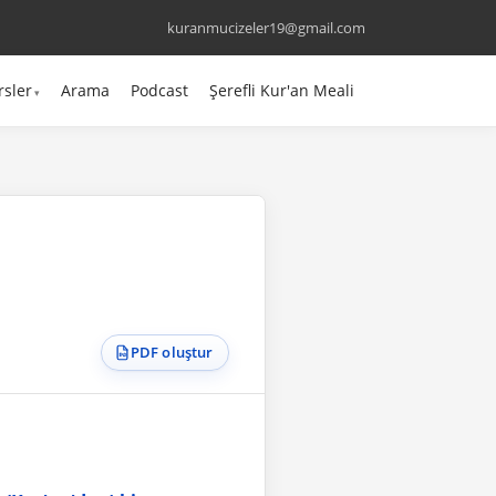
kuranmucizeler19@gmail.com
rsler
Arama
Podcast
Şerefli Kur'an Meali
PDF oluştur