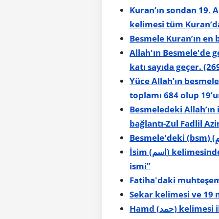
Kuran’ın sondan 19. Al
kelimesi tüm Kuran’da
Besmele Kuran’ın en 
Allah'ın Besmele'de geçen 3 ismi ((الله) Allah, (رحمن) Rahman
katı sayıda geçer. (2
Yüce Allah’ın besmel
toplamı 684 olup 19’u
Besmeledeki Allah’ın i
bağlantı-Zul Fadlil A
İsim (اسم) kelimesindeki muhteşem ayar: Kuran’da 19 kez geçer. 9 “Allah’ın ismi” ve 9 “Rabbinin
ismi”
Fatiha'daki muhteşe
Sekar kelimesi ve 19
Hamd (حمد) k