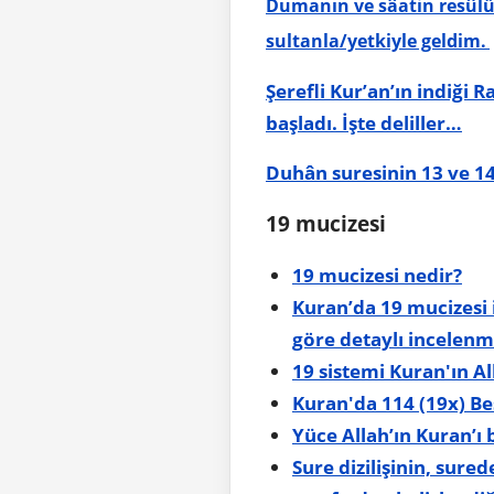
Dumanın ve sâatin resûlü/
sultanla/yetkiyle geldim.
Şerefli Kur’an’ın indiği 
başladı. İşte deliller…
Duhân suresinin 13 ve 14.
19 mucizesi
19 mucizesi nedir?
Kuran’da 19 mucizesi i
göre detaylı incelenm
19 sistemi Kuran'ın Al
Kuran'da 114 (19x) Be
Yüce Allah’ın Kuran’ı
Sure dizilişinin, sure