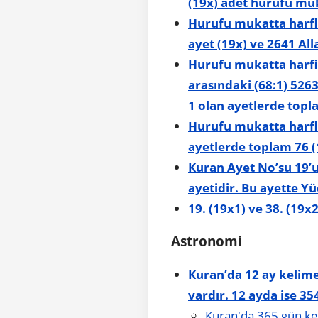
(19x) adet hurufu mu
Hurufu mukatta harfle
ayet (19x) ve 2641 All
Hurufu mukatta harfi i
arasındaki (68:1) 526
1 olan ayetlerde topl
Hurufu mukatta harfle
ayetlerde toplam 76 (
Kuran Ayet No’su 19’un
ayetidir. Bu ayette Yü
19. (19x1) ve 38. (19x
Astronomi
Kuran’da 12 ay kelimes
vardır. 12 ayda ise 35
Kuran'da 365 gün ke