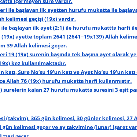
katta
içermeyen
sure vardır.
ri ile başlayan ilk ayetten hurufu mukatta ile başla
ah kelimesi geçişi (19x) vardır.
le başlayan ilk ayet (2:1) ile hurufu mukattta harfi il
3 (19x) ayette toplam 2641 (2641=19x139) Allah kelime
am 39 Allah kelimesi geçer.
ri 19 (19x) surenin başında tek başına ayet olarak ye
19x) kez kullanılmaktadır.
 katı, Sure No’su 19’un katı ve Ayet No’su 19’un katı 
ce Allah 76 (19x) hurufu mukatta harfi kullanmıştır.
2) surelerin kalan 27 hurufu mukatta suresini 3 eşit p
i (takvim), 365 gün kelimesi, 30 günler kelimesi, 27 A
4 gün kelimesi geçer ve ay takvimine (lunar) işaret var
limesi geçer.