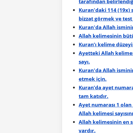
tarafından belirlendiğ
Kuran'daki 114 (19x) s
bizzat görmek ve test
Kuran'da Allah ismini
Allah kelimesinin büt
Kuran’ı kelime düzey
Ayetteki Allah kelimes
sayı.
Kuran'da Allah isminin
etmek için.
Kuran’da ayet numaras
tam katıdır.
Ayet numarası 1 olan 
Allah kelimesi sayısını
Allah kelimesinin en 
vardır.