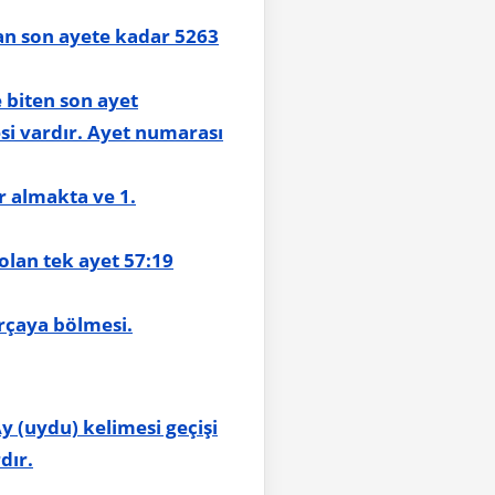
yan son ayete kadar 5263
e biten son ayet
si vardır. Ayet numarası
r almakta ve 1.
olan tek ayet 57:19
arçaya bölmesi.
y (uydu) kelimesi geçişi
dır.