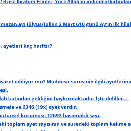
elçisi: İbrahim Esinler; Yüce Allah'ın indinden/katından
Ramazan ayı Jülyus/Julien 2 Mart 610 günü Ay’ın ilk hil
 ayetleri kaç harftir?
şaret ediliyor mu? Müddesir suresinin ilgili ayetlerin
esi.
lah katından geldiğini haykırmaktadır. İşte deliller...
smele ve 6346 (19x) ayet vardır.
 bütünsel koruması: 12692 basamaklı sayı.
deki toplam ayet sayısının ve suredeki toplam kelime s