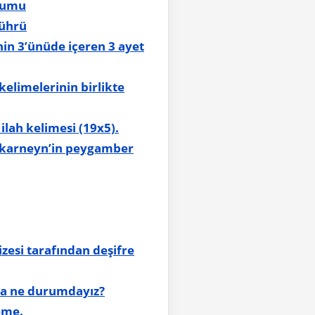
em uyumu
mührü
kelimelerinin birlikte
ilah kelimesi (19x5).
l-karneyn’in peygamber
zesi tarafından deşifre
da ne durumdayız?
eme.