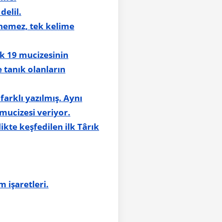
delil.
nemez, tek kelime
ek 19 mucizesinin
e tanık olanların
mucizesi veriyor.
likte keşfedilen ilk Târık
 işaretleri.