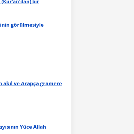
 (Kur'an'dan) bir
alinin görülmesiyle
in akıl ve Arapça gramere
ayısının Yüce Allah