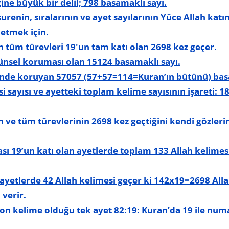
ine büyük bir delil; 798 basamaklı sayı.
urenin, sıralarının ve ayet sayılarının Yüce Allah kat
 etmek için.
n tüm türevleri 19'un tam katı olan 2698 kez geçer.
ünsel koruması olan 15124 basamaklı sayı.
inde koruyan 57057 (57+57=114=Kuran’ın bütünü) bas
i sayısı ve ayetteki toplam kelime sayısının işareti: 
 ve tüm türevlerinin 2698 kez geçtiğini kendi gözlerin
ı 19’un katı olan ayetlerde toplam 133 Allah kelimesi
ayetlerde 42 Allah kelimesi geçer ki 142x19=2698 Alla
 verir.
son kelime olduğu tek ayet 82:19: Kuran’da 19 ile num