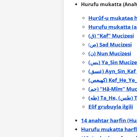
Hurufu mukatta (Anahta
Hurûf-u mukataa ha
Hurufu mukatta (an
(ق) “Kaf” Mucizesi
(
ص) Sad Mucizesi
(ن) Nun Mucizesi
(يس) Ya_Sin Mucize
(عسق) Ayn_Sin_K
(كهيعص) Kef_He
(حم) “Hâ-Mîm” Muc
Elif grubuyla ilgili
14 anahtar harfin (H
Hurufu mukatta harfle