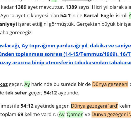
a kadar
1389
ayet mevcuttur.
1389
sayısı Hicri yıl olarak a
. Ayrıca ayetin künyesi olan
54:1
’in de
Kartal
‘
Eagle
’ isimli
saniyeyi
işaret ettiğini görmüştük. Gerçekten büyük bir işaret
daha göreceğiz.
ılacağı, Ay toprağının yarılacağı yıl, dakika ve saniye
zünden toplanması sonrası (14-15/Temmuz/1969), 16
 uzay aracına binip atmosferin tabakasından tabakas
 kez
geçer.
Ay
haricinde bu surede bir de
Dünya gezegeni
o
 de
tek sefer
geçer;
54:12
ayetinde.
imesi ile
54:12
ayetinde geçen
Dünya gezegeni 'ard'
kelim
e toplam
69
kelime vardır. (
Ay
‘
Qamer
’ ve
Dünya gezegeni '