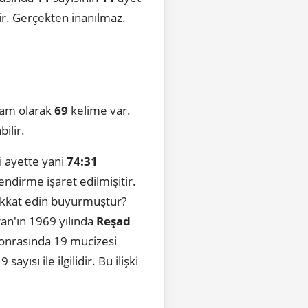
dir. Gerçekten inanılmaz.
tam olarak
69
kelime var.
bilir.
i ayette yani
74:31
ndirme işaret edilmişitir.
dikkat edin buyurmuştur?
ran'ın 1969 yılında
Reşad
 sonrasında 19 mucizesi
yısı ile ilgilidir. Bu ilişki