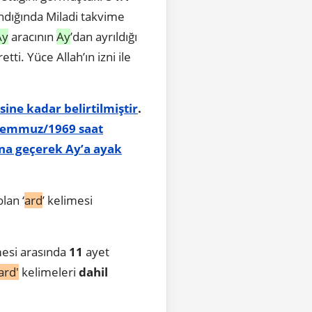
lındığında Miladi takvime
Ay
aracının
Ay
’dan ayrıldığı
ti. Yüce Allah’ın izni ile
sine kadar belirtilmiştir
.
/Temmuz/1969 saat
ına geçerek Ay’a ayak
lan ‘
ard
’ kelimesi
esi arasında
11
ayet
ard'
kelimeleri
dahil