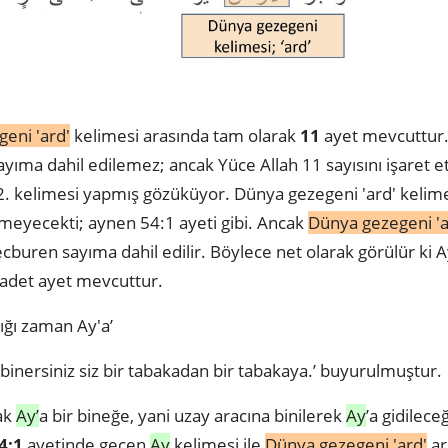
eni 'ard'
kelimesi arasında tam olarak
11
ayet mevcuttur
yıma dahil edilemez; ancak Yüce Allah 11 sayısını işaret 
 2. kelimesi yapmış gözüküyor. Dünya gezegeni 'ard' kelime
rmeyecekti; aynen 54:1 ayeti gibi. Ancak
Dünya gezegeni 'a
cburen sayıma dahil edilir. Böylece net olarak görülür ki A
adet ayet mevcuttur.
ığı zaman Ay'a’
binersiniz siz bir tabakadan bir tabakaya.’ buyurulmuştur.
rak
Ay’
a bir bineğe, yani uzay aracına binilerek
Ay
’a gidilec
4:1
ayetinde geçen
Ay
kelimesi ile
Dünya gezegeni 'ard'
ar