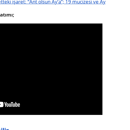
teki işaret: “Ant olsun Ay’a”; 19 mucizesi ve Ay
atımı;