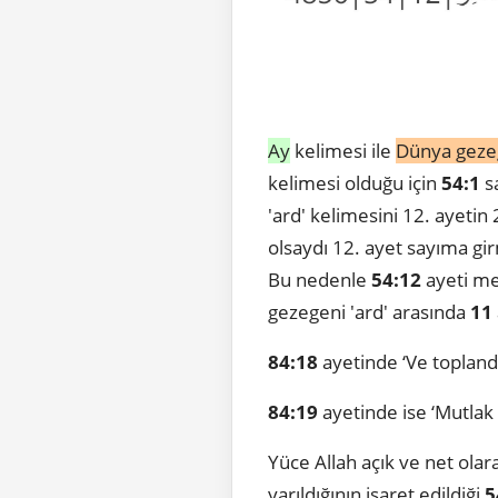
Ay
kelimesi ile
Dünya gezeg
kelimesi olduğu için
54:1
sa
'ard' kelimesini 12. ayetin
olsaydı 12. ayet sayıma gi
Bu nedenle
54:12
ayeti me
gezegeni 'ard' arasında
11
84:18
ayetinde ‘Ve topland
84:19
ayetinde ise ‘Mutlak 
Yüce Allah açık ve net ola
yarıldığının işaret edildiği
5