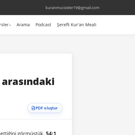
kuranmucizeler19@gmail.com
rsler
Arama
Podcast
Şerefli Kur'an Meali
 arasındaki
PDF oluştur
t ettiğini görmüştük.
54:1