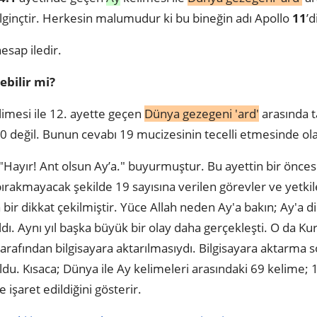
 ilginçtir. Herkesin malumudur ki bu bineğin adı Apollo
11
’
esap iledir.
ebilir mi?
imesi ile 12. ayette geçen
Dünya gezegeni 'ard'
arasında 
 70 değil. Bunun cevabı 19 mucizesinin tecelli etmesinde ola
Hayır! Ant olsun Ay’a." buyurmuştur. Bu ayettin bir önces
ırakmayacak şekilde 19 sayısına verilen görevler ve yetkile
bir dikkat çekilmiştir. Yüce Allah neden Ay'a bakın; Ay'a 
dı. Aynı yıl başka büyük bir olay daha gerçekleşti. O da Ku
tarafından bilgisayara aktarılmasıydı. Bilgisayara aktarma
du. Kısaca; Dünya ile Ay kelimeleri arasındaki 69 kelime; 19 sa
le işaret edildiğini gösterir.