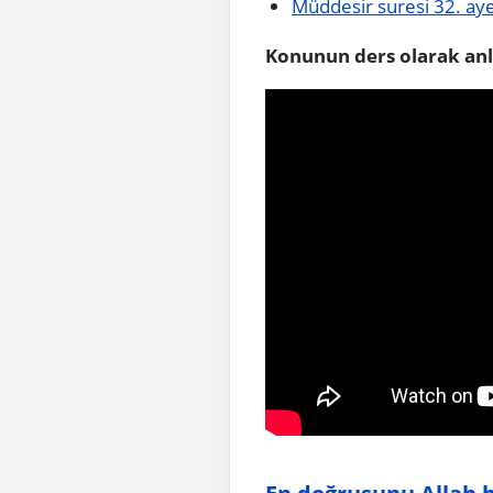
Müddesir suresi 32. ayet
Konunun ders olarak anl