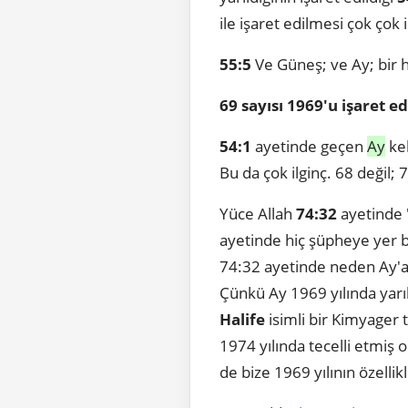
ile işaret edilmesi çok çok
55:5
Ve Güneş; ve Ay; bir h
69 sayısı 1969'u işaret ed
54:1
ayetinde geçen
Ay
kel
Bu da çok ilginç. 68 değil;
Yüce Allah
74:32
ayetinde "
ayetinde hiç şüpheye yer b
74:32 ayetinde neden Ay'a 
Çünkü Ay 1969 yılında yarıl
Halife
isimli bir Kimyager 
1974 yılında tecelli etmiş ol
de bize 1969 yılının özellik