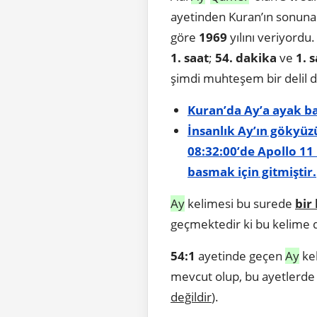
ayetinden Kuran’ın sonun
göre
1969
yılını veriyordu
1. saat
;
54. dakika
ve
1. 
şimdi muhteşem bir delil 
Kuran’da Ay’a ayak bas
İnsanlık Ay’ın gökyü
08:32:00’de Apollo 11
basmak için gitmiştir.
Ay
kelimesi bu surede
bir
geçmektedir ki bu kelime
54:1
ayetinde geçen
Ay
kel
mevcut olup, bu ayetlerd
değildir
).