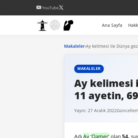
YouTube
Ana Sayfa
Hak
Makaleler
›
Ay kelimesi ile Dünya gez
MAKALELER
Ay kelimesi 
11 ayetin, 6
Yayın: 27 Aralık 2022
Güncellem
Adı
Ay
‘
Qamer
’ olan
54.
sur