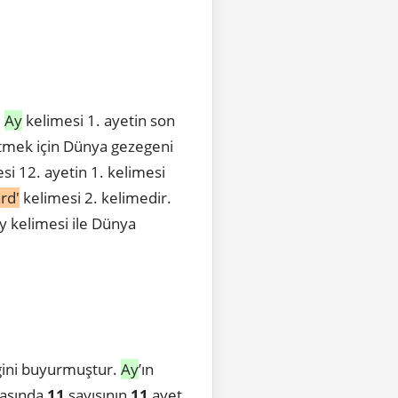
.
Ay
kelimesi 1. ayetin son
etmek için Dünya gezegeni
si 12. ayetin 1. kelimesi
rd'
kelimesi 2. kelimedir.
y kelimesi ile Dünya
eğini buyurmuştur.
Ay
’ın
asında
11
sayısının
11
ayet