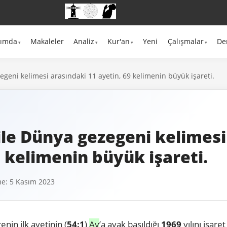
kımda
Makaleler
Analiz
Kur'an
Yeni
Çalışmalar
De
egeni kelimesi arasındaki 11 ayetin, 69 kelimenin büyük işareti.
ile Dünya gezegeni kelimesi
9 kelimenin büyük işareti.
e: 5 Kasım 2023
enin ilk ayetinin (
54:1
)
Ay
’a
ayak basıldığı
1969
yılını işare