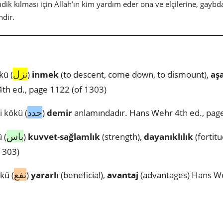
lindik kılması için Allah’ın kim yardım eder ona ve elçilerine, gay
ndir.
نزل
kü (
)
inmek
(to descent, come down, to dismount),
aş
th ed., page 1122 (of 1303)
حدد
 kökü (
)
demir
anlamındadır. Hans Wehr 4th ed., page
باس
 (
)
kuvvet
-
sağlamlık
(strength),
dayanıklılık
(fortit
1303)
نفع
kü (
)
yararlı
(beneficial),
avantaj
(advantages) Hans We