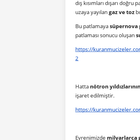
dış kısımları dışarı doğru 
uzaya yayılan
gaz ve toz
bu
Bu patlamaya
süpernova 
patlaması sonucu oluşan
s
https://kuranmucizeler.com/
2
Hatta
nötron yıldızlarını
işaret edilmiştir.
https://kuranmucizeler.com/
Evrenimizde
milyarlarca 