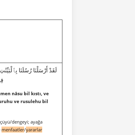
لَقَدْ أَرْسَلْنَا رُسُلَنَا بِٱلْبَيِّنَٰ
فِ
en nâsu bil kıstı, ve
uruhu ve rusulehu bil
 ölçüyü/dengeyi; ayağa
e
menfaatler
/
yararlar