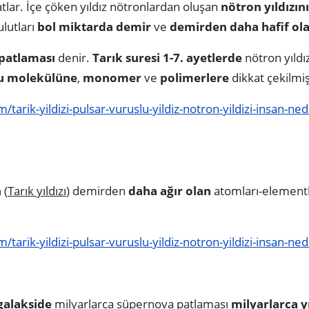
patlar. İçe çöken yıldız nötronlardan oluşan
nötron yıldızını
lutları
bol miktarda demir
ve
demirden daha hafif ol
patlaması
denir.
Tarık suresi 1-7. ayetlerde
nötron yıldı
u molekülüne
,
monomer
ve
polimerlere
dikkat çekilmiş
tarik-yildizi-pulsar-vuruslu-yildiz-notron-yildizi-insan-ned
n
(
Tarık yıldızı
) demirden
daha ağır olan
atomları-elementl
tarik-yildizi-pulsar-vuruslu-yildiz-notron-yildizi-insan-ned
galakside
milyarlarca süpernova patlaması
milyarlarca yı