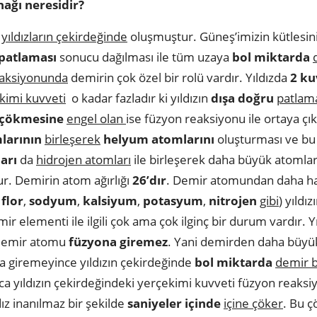
ağı neresidir?
yıldızların çekirdeğinde
oluşmuştur. Güneş’imizin kütlesini
patlaması
sonucu dağılması ile tüm uzaya
bol miktarda
eaksiyonunda
demirin çok özel bir rolü vardır. Yıldızda
2 ku
kimi kuvveti
o kadar fazladır ki yıldızın
dışa doğru
patlam
 çökmesine
engel olan
ise füzyon reaksiyonu ile ortaya çı
larının
birleşerek
helyum atomlarını
oluşturması ve bu 
arı
da
hidrojen atomları
ile birleşerek daha büyük atomlar
r. Demirin atom ağırlığı
26’dır
. Demir atomundan daha ha
,
flor
,
sodyum
,
kalsiyum
,
potasyum
,
nitrojen
gibi
) yıldı
r elementi ile ilgili çok ama çok ilginç bir durum vardır. 
emir atomu
füzyona giremez
. Yani demirden daha büyü
 giremeyince yıldızın çekirdeğinde
bol miktarda
demir b
a yıldızın çekirdeğindeki yerçekimi kuvveti füzyon reaks
dız inanılmaz bir şekilde
saniyeler içinde
içine çöker
. Bu ç