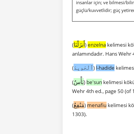
insanlar için; ve bilmesi/bi
güçlü/kuvvetlidir; güç yetire
أَنزَلْنَا
(
)
enzelna
kelimesi kö
anlamındadır. Hans Wehr 4
ٱلْحَدِيدَ
(
)
l-hadide
kelimesi
بَأْسٌ
(
)
be'sun
kelimesi kökü
Wehr 4th ed., page 50 (of 
مَنَٰفِعُ
(
)
menafiu
kelimesi kö
1303).