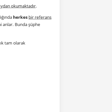
ydan okumaktadır
.
dığında
herkes
bir referans
ni anlar. Bunda şüphe
tık tam olarak