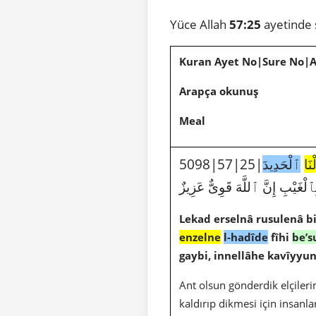
Yüce Allah
57:25
ayetinde 
Kuran Ayet No|Sure No|
Arapça okunuş
Meal
ْنَا
ٱلْحَدِيدَ
لْغَيْبِ إِنَّ ٱللَّهَ قَوِىٌّ عَزِيزٌ
Lekad erselnâ rusulenâ bi
enzelne
l-hadîde
fîhi
be’s
gaybi, innellâhe kavîyyun 
Ant olsun gönderdik elçilerim
kaldırıp dikmesi için insanlar