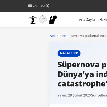
YouTube
Ana Sayfa
Hak
Makaleler
›
Süpernova patlamalarında
MAKALELER
Süpernova p
Dünya’ya ind
catastrophe
Yayın: 28 Şubat 2020
Güncellem