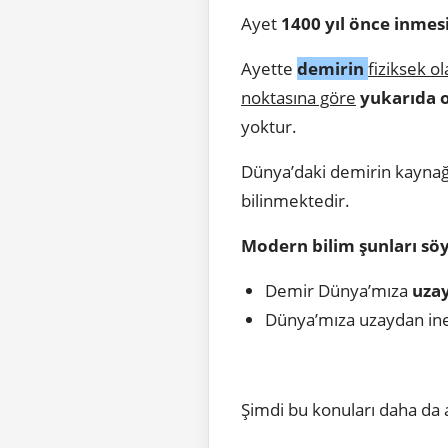
Ayet
1400 yıl önce inme
Ayette
demirin
fiziksek o
noktasına göre
yukarıda o
yoktur.
Dünya’daki demirin kaynağı
bilinmektedir.
Modern bilim şunları sö
Demir Dünya’mıza
uza
Dünya’mıza uzaydan in
Şimdi bu konuları daha da 