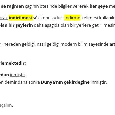
sine rağmen
çağının ötesinde
bilgiler vererek
her şeye
me
larak
indirilmesi
söz konusudur.
İndirme
kelimesi kullanıl
lan bir şeylerin
daha aşağıda olan bir yerlere
getirilmesi
, nereden geldiği, nasıl geldiği modern bilim sayesinde ar
ylemektedir;
ydan
inmiştir
.
en demir
daha sonra
Dünya’nın çekirdeğine
inmiştir.
açalım.