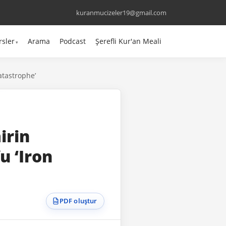
kuranmucizeler19@gmail.com
rsler
Arama
Podcast
Şerefli Kur'an Meali
atastrophe’
irin
u ‘Iron
PDF oluştur