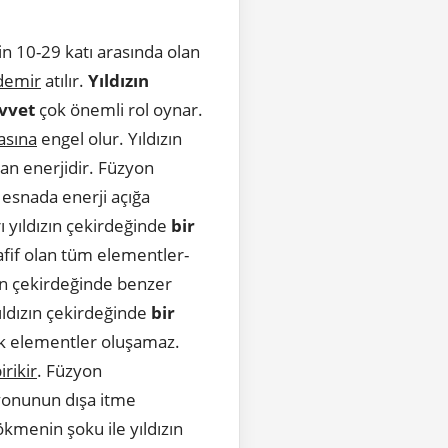
n 10-29 katı arasında olan
demir
atılır.
Yıldızın
vvet
çok önemli rol oynar.
asına
engel olur. Yıldızın
kan enerjidir. Füzyon
esnada enerji açığa
ı yıldızın çekirdeğinde
bir
fif olan tüm elementler-
zın çekirdeğinde benzer
Yıldızın çekirdeğinde
bir
k elementler oluşamaz.
irikir
. Füzyon
iyonunun dışa itme
ökmenin şoku ile yıldızın