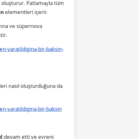
oluşturur. Patlamayla tüm
an
elementleri içerir.
zına ve süpernova
tir.
en-yaratildigina-bir-baksin-
eri nasıl oluşturduğuna da
en-yaratildigina-bir-baksin
l
devam etti ve evreni