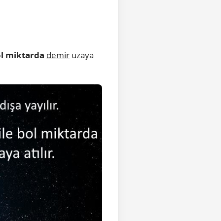
l miktarda
demir
uzaya