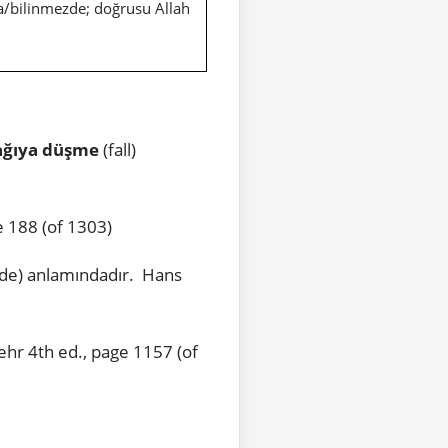
bda/bilinmezde; doğrusu Allah
ağıya
düşme
(fall)
 188 (of 1303)
ude) anlamındadır. Hans
hr 4th ed., page 1157 (of