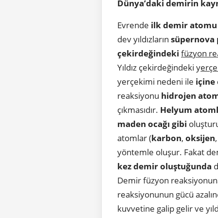
Dünya’daki demirin kayn
Evrende
ilk demir atomu
dev yıldızların
süpernova 
çekirdeğindeki
füzyon r
Yıldız çekirdeğindeki y
erçe
yerçekimi nedeni ile
içine
reaksiyonu
hidrojen atom
çıkmasıdır.
Helyum atoml
maden ocağı gibi
oluşturu
atomlar (
karbon
,
oksijen
yöntemle oluşur. Fakat demi
kez
demir oluştuğunda
d
Demir füzyon reaksiyonuna
reaksiyonunun gücü azalınc
kuvvetine galip gelir ve yıl