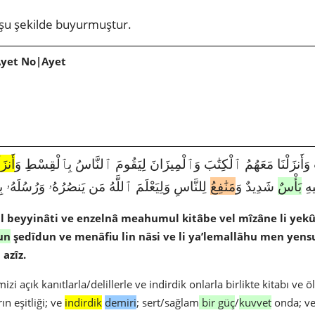
şu şekilde buyurmuştur.
Ayet No|Ayet
5098|57|25|تِ وَأَنزَلْنَا مَعَهُمُ ٱلْكِتَٰبَ وَٱلْمِيزَانَ لِيَقُومَ ٱلنَّاسُ بِٱلْقِسْطِ وَ
أَنزَل
يهِ
بَأْسٌ
شَدِيدٌ وَ
مَنَٰفِعُ
لِلنَّاسِ وَلِيَعْلَمَ ٱللَّهُ مَن يَنصُرُهُۥ وَرُسُلَهُۥ بِٱ
l beyyinâti ve enzelnâ meahumul kitâbe vel mîzâne li yekûm
un
şedîdun ve menâfiu lin nâsi ve li ya’lemallâhu men yens
azîz.
izi açık kanıtlarla/delillerle ve indirdik onlarla birlikte kitabı ve
ın eşitliği; ve
indirdik
demiri
; sert/sağlam
bir güç
/
kuvvet
onda; v