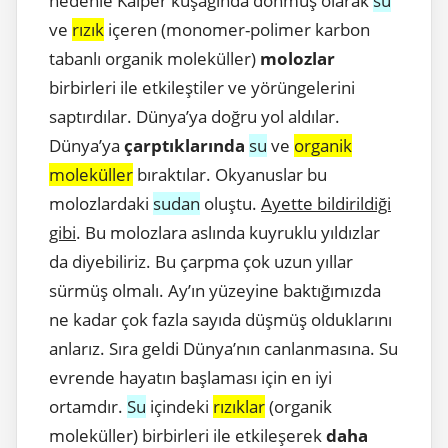
nedenle Kaiper kuşağında donmuş olarak
su
ve
rızık
içeren (monomer-polimer karbon
tabanlı organik moleküller)
molozlar
birbirleri ile etkileştiler ve yörüngelerini
saptırdılar. Dünya’ya doğru yol aldılar.
Dünya’ya
çarptıklarında
su
ve
organik
moleküller
bıraktılar. Okyanuslar bu
molozlardaki
sudan
oluştu.
Ayette bildirildiği
gibi
. Bu molozlara aslında kuyruklu yıldızlar
da diyebiliriz. Bu çarpma çok uzun yıllar
sürmüş olmalı. Ay’ın yüzeyine baktığımızda
ne kadar çok fazla sayıda düşmüş olduklarını
anlarız. Sıra geldi Dünya’nın canlanmasına. Su
evrende hayatın başlaması için en iyi
ortamdır.
Su
içindeki
rızıklar
(organik
moleküller) birbirleri ile etkileşerek
daha