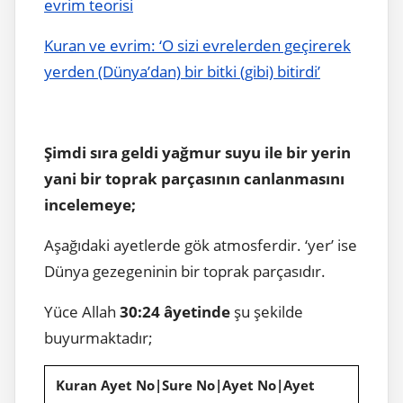
evrim teorisi
Kuran ve evrim: ‘O sizi evrelerden geçirerek
yerden (Dünya’dan) bir bitki (gibi) bitirdi’
Şimdi sıra geldi yağmur suyu ile bir yerin
yani bir toprak parçasının canlanmasını
incelemeye;
Aşağıdaki ayetlerde gök atmosferdir. ‘yer’ ise
Dünya gezegeninin bir toprak parçasıdır.
Yüce Allah
30:24 âyetinde
şu şekilde
buyurmaktadır;
Kuran Ayet No|Sure No|Ayet No|Ayet