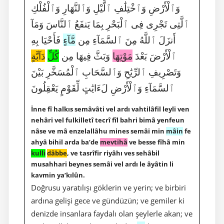
وَٱلْأَرْضِ وَٱخْتِلَٰفِ ٱلَّيْلِ وَٱلنَّهَارِ وَٱلْفُلْكِ
ٱلَّتِى تَجْرِى فِى ٱلْبَحْرِ بِمَا يَنفَعُ ٱلنَّاسَ وَمَآ
أَنزَلَ ٱللَّهُ مِنَ ٱلسَّمَآءِ مِن
مَّآءٍ
فَأَحْيَا بِهِ
ٱلْأَرْضَ بَعْدَ
مَوْتِهَا
وَبَثَّ فِيهَا مِن
كُلِّ
دَآبَّةٍ
وَتَصْرِيفِ ٱلرِّيَٰحِ وَٱلسَّحَابِ ٱلْمُسَخَّرِ بَيْنَ
ٱلسَّمَآءِ وَٱلْأَرْضِ لَءَايَٰتٍ لِّقَوْمٍ يَعْقِلُونَ
İnne fî halkıs semâvâti vel ardı vahtilâfil leyli ven
nehâri vel fulkilletî tecrî fîl bahri bimâ yenfeun
nâse ve mâ enzelallâhu mines semâi min
mâin
fe
ahyâ bihil arda ba’de
mevtihâ
ve besse fîhâ min
kulli
dâbbe
, ve tasrîfir riyâhı ves sehâbil
musahhari beynes semâi vel ardı le âyâtin li
kavmin ya’kılûn.
Doğrusu yaratılışı göklerin ve yerin; ve birbiri
ardına gelişi gece ve gündüzün; ve gemiler ki
denizde insanlara faydalı olan şeylerle akan; ve