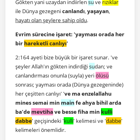
Gökten yani uzaydan indiirlen
su
ve
rızıklar
ile Dünya gezegeni
canlandı
,
yaşayan
,
hayatı olan şeylere sahip oldu
.
Evrim sürecine işaret: 'yayması orada her
bir
hareketli canlıyı
'
2:164 ayeti bize büyük bir işaret sunar. 've
şeyler Allah'ın gökten indirdiği
su
dan; ve
canlandırması onunla (suyla) yeri
ölüsü
sonrası; yayması orada (Dünya gezegeninde)
her çeşitten canlıyı' '
ve ma enzelallahu
mines semai min
main
fe ahya bihil arda
ba'de
mevtiha
ve besse fiha min
kulli
dabbe
' geçişindeki '
kulli
' kelimesi ve '
dabbe
'
kelimeleri önemlidir.