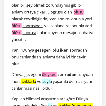
olan bir şey ölmek zorundaymış gibi
bir
anlam ortaya çıkar. Doğrusu olan ‘
ölüsü
’
olarak çevrildiğinde; ‘canlandırdı onunla yeri
ölüsü
sonrasında
’ ve ‘canlandırdı onunla yeri
ölüsü
sonrası
’ anlamı ayetin mesajını daha iyi
yansıtır.
Yani; ‘Dünya gezegeni
ölü iken
sonradan
onu canlandıran’ anlamı daha iyi bir çeviri
olur.
Dünya gezegeni
ölüyken
sonradan
uzaydan
inen
rızıklarla
ve
suyla
yaşamla dolması yani
canlanması nasıl oldu?
Yapılan bilimsel araştırmalara göre Dünya
gezegenindeki tüm
su
ve
rızıklar (monomer-