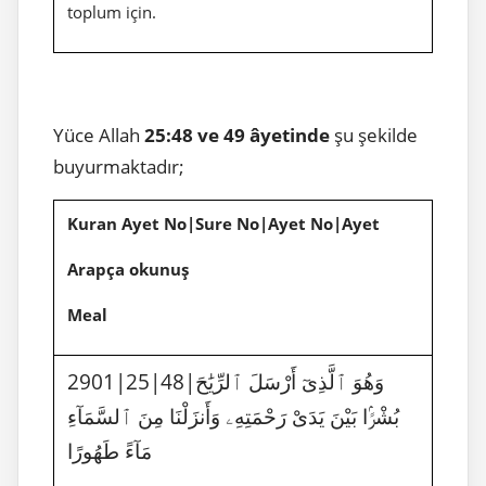
toplum için.
Yüce Allah
25:48 ve 49
âyetinde
şu şekilde
buyurmaktadır;
Kuran Ayet No|Sure No|Ayet No|Ayet
Arapça okunuş
Meal
2901|25|48|وَهُوَ ٱلَّذِىٓ أَرْسَلَ ٱلرِّيَٰحَ
بُشْرًۢا بَيْنَ يَدَىْ رَحْمَتِهِۦ وَأَنزَلْنَا مِنَ ٱلسَّمَآءِ
مَآءً طَهُورًا