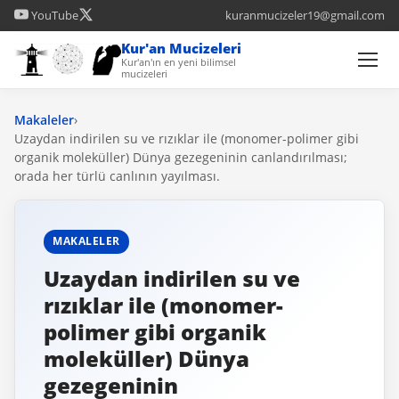
YouTube
kuranmucizeler19@gmail.com
Kur'an Mucizeleri
Kur'an'ın en yeni bilimsel
mucizeleri
Makaleler
›
Uzaydan indirilen su ve rızıklar ile (monomer-polimer gibi
organik moleküller) Dünya gezegeninin canlandırılması;
orada her türlü canlının yayılması.
MAKALELER
Uzaydan indirilen su ve
rızıklar ile (monomer-
polimer gibi organik
moleküller) Dünya
gezegeninin