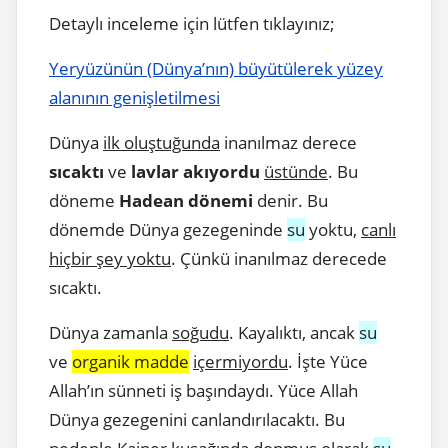
Detaylı inceleme için lütfen tıklayınız;
Yeryüzünün (Dünya’nın) büyütülerek yüzey
alanının genişletilmesi
Dünya
ilk oluştuğunda
inanılmaz derece
sıcaktı
ve
lavlar akıyordu
üstünde
. Bu
döneme
Hadean dönemi
denir. Bu
dönemde Dünya gezegeninde
su
yoktu,
canlı
hiçbir şey yoktu
. Çünkü inanılmaz derecede
sıcaktı.
Dünya zamanla
soğudu
. Kayalıktı, ancak
su
ve
organik madde
içermiyordu
. İşte Yüce
Allah’ın sünneti iş başındaydı. Yüce Allah
Dünya gezegenini canlandırılacaktı. Bu