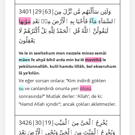
3401|29|63|وَلَئِن سَأَلْتَهُم مَّن نَّزَّلَ مِنَ
ٱلسَّمَآءِ
مَآءً
فَأَحْيَا بِهِ ٱلْأَرْضَ مِنۢ بَعْدِ
مَوْتِهَا
لَيَقُولُنَّ ٱللَّهُ قُلِ ٱلْحَمْدُ لِلَّهِ بَلْ أَكْثَرُهُمْ لَا
يَعْقِلُونَ
Ve le in seeltehum men nezzele mines semâi
mâen
fe ahyâ bihil arda min ba’di
mevtihâ
le
yekûlunnallâh, kulil hamdu lillâh, bel ekseruhum
lâ ya’kılûn.
Ve eğer sorsan onlara: “Kim indirdi gökten
su
ve canlandırdı onunla yeri
ölüsü
sonrasında?” Mutlak derler: ‘Allah’; de ki:
“Hamd Allah içindir”; ancak çokları akletmezler.
3426|30|19|يُخْرِجُ ٱلْحَىَّ مِنَ ٱلْمَيِّتِ
وَيُخْرِجُ ٱلْمَيِّتَ مِنَ ٱلْحَىِّ وَيُحْىِ ٱلْأَرْضَ بَعْدَ