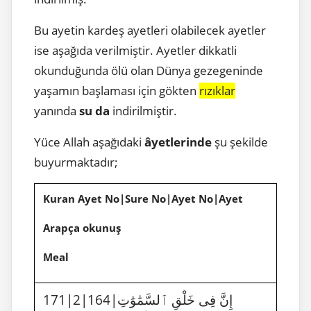
Bu ayetin kardeş ayetleri olabilecek ayetler
ise aşağıda verilmiştir. Ayetler dikkatli
okunduğunda ölü olan Dünya gezegeninde
yaşamın başlaması için gökten
rızıklar
yanında
su da
indirilmiştir.
Yüce Allah aşağıdaki
âyetlerinde
şu şekilde
buyurmaktadır;
Kuran Ayet No|Sure No|Ayet No|Ayet
Arapça okunuş
Meal
171|2|164|إِنَّ فِى خَلْقِ ٱلسَّمَٰوَٰتِ