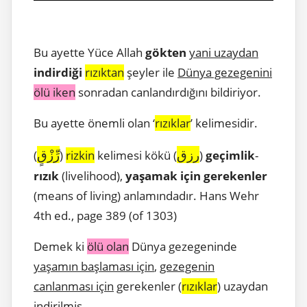
Bu ayette Yüce Allah
gökten
yani uzaydan
indirdiği
rızıktan
şeyler ile
Dünya gezegenini
ölü iken
sonradan canlandırdığını bildiriyor.
Bu ayette önemli olan ‘
rızıklar
’ kelimesidir.
رزق
رِّزْقٍ
(
)
rizkin
kelimesi kökü (
)
geçimlik
-
rızık
(livelihood),
yaşamak
için gerekenler
(means of living) anlamındadır. Hans Wehr
4th ed., page 389 (of 1303)
Demek ki
ölü olan
Dünya gezegeninde
yaşamın başlaması için
,
gezegenin
canlanması için
gerekenler (
rızıklar
) uzaydan
indirilmiş.