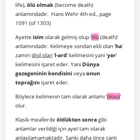
life),
ölü
olmak
(become death)
anlamındadır. Hans Wehr 4th ed., page
1091 (of 1303)
Ayette
isim
olarak gelmiş olup ‘
ölü
(death)’
anlamındadır. Kelimeye sondan ekli olan ‘
ha
’
zamiri
dişil olan
‘
l-ard
’ kelimesini yani ‘
yer
’
kelimesini işaret eder. Yani
Dünya
gezegeninin kendisini
veya
onun
toprağını
işaret eder.
Böylece kelimenin tam olarak anlamı ‘
ölüsü
’
olur.
Klasik meallerde
öldükten sonra
gibi
anlamlar verildiği için ayet tam olarak
anlaşılamamaktadır
. Sanki daha önce
canlı