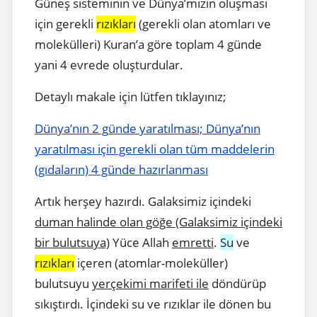
Güneş sisteminin ve Dünya’mızın oluşması
için gerekli
rızıkları
(gerekli olan atomları ve
molekülleri) Kuran’a göre toplam 4 günde
yani 4 evrede oluşturdular.
Detaylı makale için lütfen tıklayınız;
Dünya’nın 2 günde yaratılması; Dünya’nın
yaratılması için gerekli olan tüm maddelerin
(gıdaların) 4 günde hazırlanması
Artık herşey hazırdı. Galaksimiz içindeki
duman halinde olan göğe (Galaksimiz içindeki
bir bulutsuya)
Yüce Allah
emretti
.
Su
ve
rızıkları
içeren (atomlar-moleküller)
bulutsuyu
yerçekimi marifeti ile
döndürüp
sıkıştırdı. İçindeki su ve rızıklar ile dönen bu