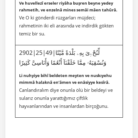
Ve huvellezî erseler riyâha buşren beyne yedey
rahmetih, ve enzelnâ mines semâi mâen tahûrâ.
Ve O ki gönderdi rüzgarları müjdeci;
rahmetinin iki eli arasında ve indirdik gökten
temiz bir su.
2902|25|49|لِّنُحْۦِىَ بِهِۦ بَلْدَةً مَّيْتًا
وَنُسْقِيَهُۥ مِمَّا خَلَقْنَآ أَنْعَٰمًا وَأَنَاسِىَّ كَثِيرًا
Li nuhyiye bihî beldeten meyten ve nuskıyehu
mimmâ halaknâ en’âmen ve enâsiyye kesîrâ.
Canlandıralım diye onunla ölü bir beldeyi ve
sularız onunla yarattığımız çiftlik
hayvanlarından ve insanlardan birçoğunu.