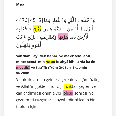
Meal
4476|45|5|وَٱخْتِلَٰفِ ٱلَّيْلِ وَٱلنَّهَارِ وَمَآ
أَنزَلَ ٱللَّهُ مِنَ ٱلسَّمَآءِ مِن
رِّزْقٍ
فَأَحْيَا بِهِ
ٱلْأَرْضَ بَعْدَ
مَوْتِهَا
وَتَصْرِيفِ ٱلرِّيَٰحِ ءَايَٰتٌ
لِّقَوْمٍ يَعْقِلُونَ
Vahtilâfil leyli ven nehâri ve mâ enzelallâhu
mines semâi min
rızkın
fe ahyâ bihil arda ba’de
mevtihâ
ve tasrîfir rîyâhı âyâtun li kavmin
ya’kılûn.
Ve birbiri ardına gelmesi gecenin ve gündüzün;
ve Allah’ın gökten indirdiği
rızık
tan şeyler; ve
canlandırması onunla yeri
ölüsü
sonrası; ve
çevrilmesi rüzgarların; ayetlerdir akleden bir
toplum için.