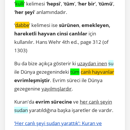
‘
kulli
’ kelimesi ‘
hepsi
’, ‘
tüm
’, ‘
her bir
’, ‘
tümü
’,
‘
her şeyi
’ anlamındadır.
‘
dabbe
’ kelimesi ise
sürünen
,
emekleyen,
hareketli
hayvan cinsi canlılar
için
kullanılır. Hans Wehr 4th ed., page 312 (of
1303)
Bu da bize açıkça gösterir ki
uzaydan inen
su
ile Dünya gezegenindeki
tüm
canlı hayvanlar
evrimleşmiştir
. Evrim süreci ile Dünya
gezegenine
yayılmışlardır
.
Kuran'da
evrim sürecine
ve
her canlı şeyin
sudan
yaratıldığına başka işaretler de vardır.
‘Her canlı şeyi sudan yarattık’: Kuran ve