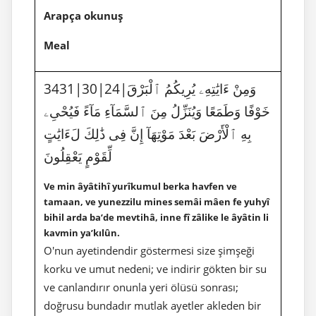
Arapça okunuş
Meal
3431|30|24|وَمِنْ ءَايَٰتِهِۦ يُرِيكُمُ ٱلْبَرْقَ
خَوْفًا وَطَمَعًا وَيُنَزِّلُ مِنَ ٱلسَّمَآءِ مَآءً فَيُحْىِۦ
بِهِ ٱلْأَرْضَ بَعْدَ مَوْتِهَآ إِنَّ فِى ذَٰلِكَ لَءَايَٰتٍ
لِّقَوْمٍ يَعْقِلُونَ
Ve min âyâtihî yurîkumul berka havfen ve
tamaan, ve yunezzilu mines semâi mâen fe yuhyî
bihil arda ba’de mevtihâ, inne fî zâlike le âyâtin li
kavmin ya’kılûn.
O'nun ayetindendir göstermesi size şimşeği
korku ve umut nedeni; ve indirir gökten bir su
ve canlandırır onunla yeri ölüsü sonrası;
doğrusu bundadır mutlak ayetler akleden bir