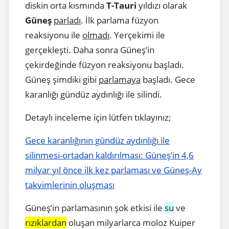
diskin orta kısmında
T-Tauri
yıldızı olarak
Güneş
parladı
. İlk parlama füzyon
reaksiyonu ile
olmadı
. Yerçekimi ile
gerçekleşti. Daha sonra Güneş’in
çekirdeğinde füzyon reaksiyonu başladı.
Güneş şimdiki gibi
parlamaya
başladı. Gece
karanlığı gündüz aydınlığı ile silindi.
Detaylı inceleme için lütfen tıklayınız;
Gece karanlığının gündüz aydınlığı ile
silinmesi-ortadan kaldırılması: Güneş’in 4,6
milyar yıl önce ilk kez parlaması ve Güneş-Ay
takvimlerinin oluşması
Güneş’in parlamasının şok etkisi ile
su
ve
rızıklardan
oluşan milyarlarca moloz Kuiper