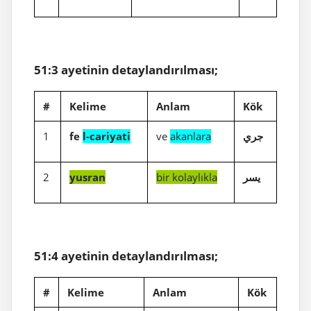
51:3 ayetinin detaylandırılması;
#
Kelime
Anlam
Kök
1
fe
l-cariyati
ve
akanlara
جري
2
yusran
bir kolaylıkla
يسر
51:4 ayetinin detaylandırılması;
#
Kelime
Anlam
Kök