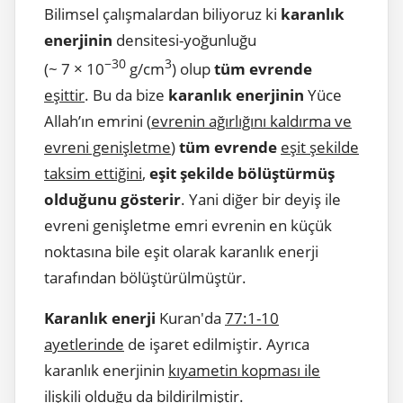
Bilimsel çalışmalardan biliyoruz ki
karanlık
enerjinin
densitesi-yoğunluğu
−30
3
(~ 7 × 10
g/cm
) olup
tüm evrende
eşittir
. Bu da bize
karanlık enerjinin
Yüce
Allah’ın emrini (
evrenin ağırlığını kaldırma ve
evreni genişletme
)
tüm evrende
eşit şekilde
taksim ettiğini
,
eşit şekilde bölüştürmüş
olduğunu gösterir
. Yani diğer bir deyiş ile
evreni genişletme emri evrenin en küçük
noktasına bile eşit olarak karanlık enerji
tarafından bölüştürülmüştür.
Karanlık enerji
Kuran'da
77:1-10
ayetlerinde
de işaret edilmiştir. Ayrıca
karanlık enerjinin
kıyametin kopması ile
ilişkili olduğu da bildirilmiştir.