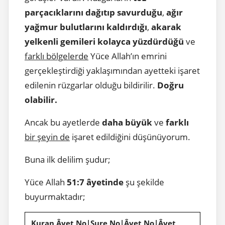
parçacıklarını dağıtıp savurduğu
,
ağır
yağmur bulutlarını kaldırdığı
,
akarak
yelkenli gemileri kolayca yüzdürdüğü
ve
farklı bölgelerde
Yüce Allah’ın emrini
gerçekleştirdiği yaklaşımından ayetteki işaret
edilenin rüzgarlar olduğu bildirilir.
Doğru
olabilir.
Ancak bu ayetlerde
daha büyük
ve
farklı
bir şeyin de
işaret edildiğini düşünüyorum.
Buna ilk delilim şudur;
Yüce Allah
51:7 âyetinde
şu şekilde
buyurmaktadır;
Kuran Âyet No|Sure No|Âyet No|Âyet