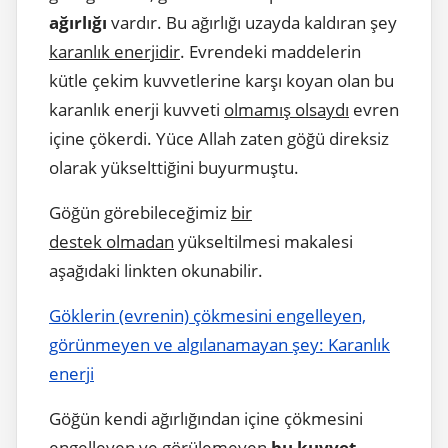
ağırlığı
vardır. Bu ağırlığı uzayda kaldıran şey
karanlık enerjidir
. Evrendeki maddelerin
kütle çekim kuvvetlerine karşı koyan olan bu
karanlık enerji kuvveti
olmamış olsaydı
evren
içine çökerdi. Yüce Allah zaten göğü direksiz
olarak yükselttiğini buyurmuştu.
Göğün görebileceğimiz
bir
destek olmadan
yükseltilmesi makalesi
aşağıdaki linkten okunabilir.
Göklerin (evrenin) çökmesini engelleyen,
görünmeyen ve algılanamayan şey: Karanlık
enerji
Göğün kendi ağırlığından içine çökmesini
engelleyen
ve
görülemeyen
bu kuvvet