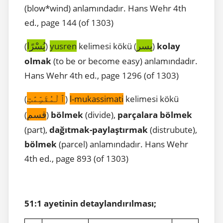
(blow*wind) anlamındadır. Hans Wehr 4th
ed., page 144 (of 1303)
يسر
يُسْرًا
(
)
yusren
kelimesi kökü (
)
kolay
olmak
(to be or become easy) anlamındadır.
Hans Wehr 4th ed., page 1296 (of 1303)
ٱلْمُقَسِّمَٰتِ
(
)
l-mukassimati
kelimesi kökü
قسم
(
)
bölmek
(divide),
parçalara
bölmek
(part),
dağıtmak-paylaştırmak
(distrubute),
bölmek
(parcel) anlamındadır. Hans Wehr
4th ed., page 893 (of 1303)
51:1 ayetinin detaylandırılması;