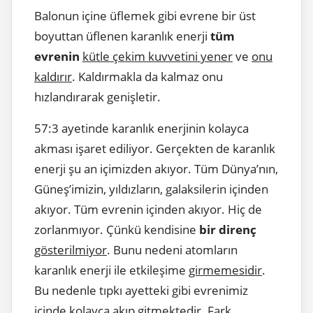
Balonun içine üflemek gibi evrene bir üst
boyuttan üflenen karanlık enerji
tüm
evrenin
kütle çekim kuvvetini yener
ve
onu
kaldırır
. Kaldırmakla da kalmaz onu
hızlandırarak genişletir.
57:3 ayetinde karanlık enerjinin kolayca
akması işaret ediliyor. Gerçekten de karanlık
enerji şu an içimizden akıyor. Tüm Dünya’nın,
Güneş’imizin, yıldızların, galaksilerin içinden
akıyor. Tüm evrenin içinden akıyor. Hiç de
zorlanmıyor. Çünkü kendisine
bir direnç
gösterilmiyor
. Bunu nedeni atomların
karanlık enerji ile etkileşime
girmemesidir
.
Bu nedenle tıpkı ayetteki gibi evrenimiz
içinde kolayca akıp gitmektedir. Fark