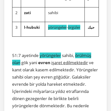
2
zati
sahibi
3
l-hubuki
yörüngeler
-
örgüler
حبك
51:7 ayetinde
yörüngeler
sahibi,
örülmüş
olan
gök yani
evren
işaret edilmektedir
ve
kanıt olarak kasem edilmektedir. Yörüngeler
sahibi olan şey evren göğüdür. Galaksiler
evrende bir yolda hareket etmektedir.
İçlerindeki milyarlarca yıldız etraflarında
dönen gezegenler ile birlikte belirli
yörüngelerde dönmektedir. Bu nedenle