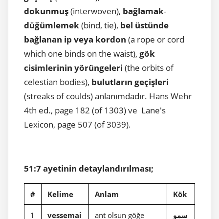
dokunmuş
(interwoven),
bağlamak
-
düğümlemek
(bind, tie),
bel
üstünde
bağlanan ip veya kordon
(a rope or cord
which one binds on the waist),
gök
cisimlerinin yörüngeleri
(the orbits of
celestian bodies),
bulutların geçişleri
(streaks of coulds) anlanımdadır. Hans Wehr
4th ed., page 182 (of 1303) ve Lane's
Lexicon, page 507 (of 3039).
51:7 ayetinin detaylandırılması;
#
Kelime
Anlam
Kök
1
vessemai
ant olsun göğe
سمو