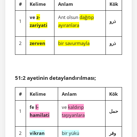
#
Kelime
Anlam
Kök
ve
z-
Ant olsun
dağıtıp
1
ذرو
zariyati
ayıranlara
2
zerven
bir savurmayla
ذرو
51:2 ayetinin detaylandırılması;
#
Kelime
Anlam
Kök
fe
l-
ve
kaldırıp
1
حمل
hamilati
taşıyanlara
2
vikran
bir yükü
وقر