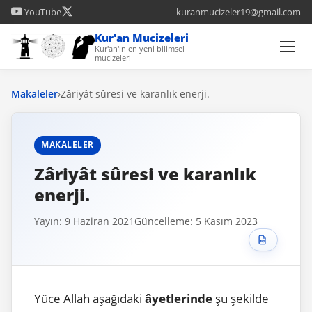
YouTube
kuranmucizeler19@gmail.com
Kur'an Mucizeleri
Kur'an'ın en yeni bilimsel
mucizeleri
Makaleler
›
Zâriyât sûresi ve karanlık enerji.
MAKALELER
Zâriyât sûresi ve karanlık
enerji.
Yayın: 9 Haziran 2021
Güncelleme: 5 Kasım 2023
Yüce Allah aşağıdaki
âyetlerinde
şu şekilde