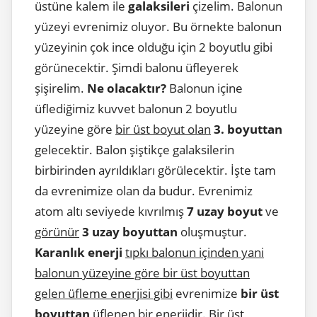
üstüne kalem ile
galaksileri
çizelim. Balonun
yüzeyi evrenimiz oluyor. Bu örnekte balonun
yüzeyinin çok ince olduğu için 2 boyutlu gibi
görünecektir. Şimdi balonu üfleyerek
şişirelim.
Ne olacaktır?
Balonun içine
üflediğimiz kuvvet balonun 2 boyutlu
yüzeyine göre
bir üst boyut olan
3. boyuttan
gelecektir. Balon şiştikçe galaksilerin
birbirinden ayrıldıkları görülecektir. İşte tam
da evrenimize olan da budur. Evrenimiz
atom altı seviyede kıvrılmış
7 uzay boyut
ve
görünür
3 uzay boyuttan
oluşmuştur.
Karanlık enerji
tıpkı balonun içinden yani
balonun yüzeyine göre bir üst boyuttan
gelen üfleme enerjisi gibi
evrenimize
bir üst
boyuttan
üflenen
bir enerjidir. Bir üst