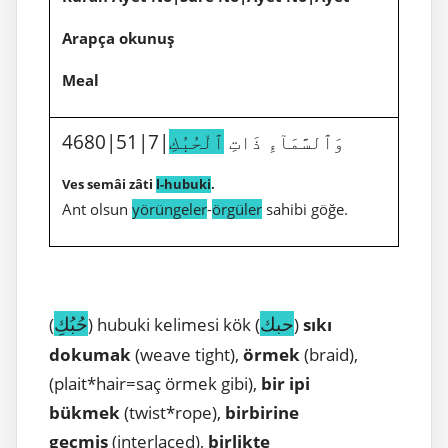
Arapça okunuş
Meal
4680|51|7|وَٱلسَّمَآءِ ذَاتِ
ٱلْحُبُكِ
Ves semâi zâti
l-hubuki
.
Ant olsun
yörüngeler
-
örgüler
sahibi göğe.
حبك
حُبُكِ
(
) hubuki kelimesi kök (
)
sıkı
dokumak
(weave tight),
örmek
(braid),
(plait*hair=saç örmek gibi),
bir ipi
bükmek
(twist*rope),
birbirine
geçmiş
(interlaced),
birlikte