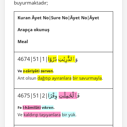
buyurmaktadır;
Kuran Âyet No|Sure No|Âyet No|Âyet
Arapça okunuş
Meal
4674|51|1|وَ
ٱلذَّٰرِيَٰتِ
ذَرْوًا
Ve
z-zâriyâti
zerven
.
Ant olsun
dağıtıp ayıranlara
bir savurmayla
.
4675|51|2|فَ
ٱلْحَٰمِلَٰتِ
وِقْرًا
Fe
l-hâmilâti
vıkren
.
Ve
kaldırıp taşıyanlara
bir yük
.