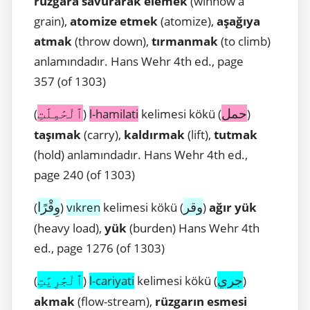
rüzgara savurarak elemek
(winnow a
grain),
atomize
etmek
(atomize),
aşağıya
atmak
(throw down),
tırmanmak
(to climb)
anlamındadır. Hans Wehr 4th ed., page
357 (of 1303)
حمل
ٱلْحَٰمِلَٰتِ
(
)
l-hamilati
kelimesi kökü (
)
taşımak
(carry),
kaldırmak
(lift),
tutmak
(hold) anlamındadır. Hans Wehr 4th ed.,
page 240 (of 1303)
وقر
وِقْرًا
(
)
vıkren
kelimesi kökü (
)
ağır yük
(heavy load),
yük
(burden) Hans Wehr 4th
ed., page 1276 (of 1303)
جري
ٱلْجَٰرِيَٰتِ
(
)
l-cariyati
kelimesi kökü (
)
akmak
(flow-stream),
rüzgarın
esmesi