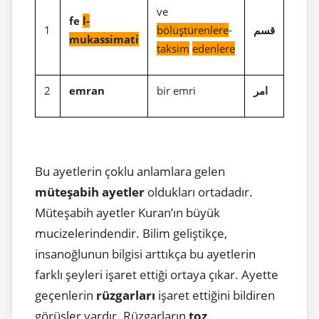
ve
fe
l-
1
bölüştürenlere
-
قسم
mukassimati
taksim
edenlere
2
emran
bir emri
امر
Bu ayetlerin çoklu anlamlara gelen
müteşabih ayetler
oldukları ortadadır.
Müteşabih ayetler Kuran’ın büyük
mucizelerindendir. Bilim geliştikçe,
insanoğlunun bilgisi arttıkça bu ayetlerin
farklı şeyleri işaret ettiği ortaya çıkar. Ayette
geçenlerin
rüzgarları
işaret ettiğini bildiren
görüşler vardır. Rüzgarların
toz