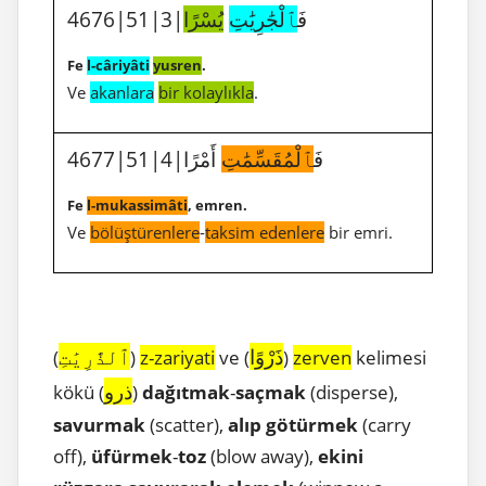
4676|51|3|فَ
ٱلْجَٰرِيَٰتِ
يُسْرًا
Fe
l-câriyâti
yusren
.
Ve
akanlara
bir kolaylıkla
.
4677|51|4|فَ
ٱلْمُقَسِّمَٰتِ
أَمْرًا
Fe
l-mukassimâti
, emren.
Ve
bölüştürenlere
-
taksim edenlere
bir emri.
ذَرْوًا
ٱلذَّٰرِيَٰتِ
(
)
z-zariyati
ve (
)
zerven
kelimesi
ذرو
kökü (
)
dağıtmak
-
saçmak
(disperse),
savurmak
(scatter),
alıp götürmek
(carry
off),
üfürmek
-
toz
(blow away),
ekini